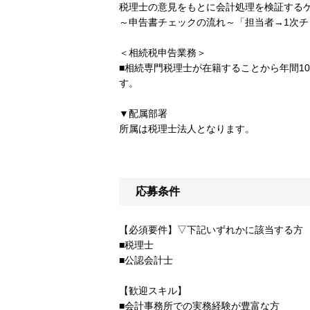
税理士の意見をもとに会計処理を検証する
～申告書チェックの流れ～「担当者→1次チ
＜相続税申告業務＞
■相続専門税理士が在籍することから年間1
す。
▼配属部署
所属は税理士法人となります。
応募条件
【必須要件】▽下記いずれかに該当する方
■税理士
■公認会計士
【歓迎スキル】
■会計事務所での実務経験が豊富な方