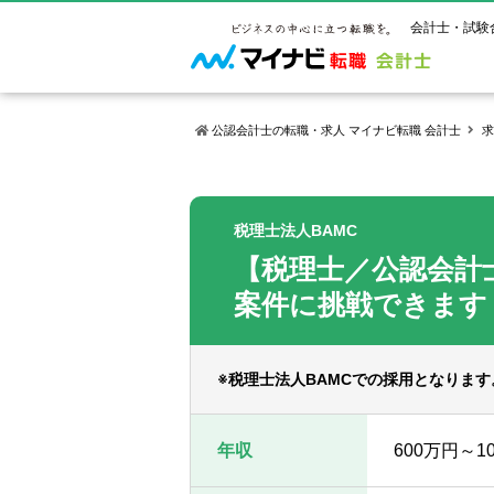
会計士・試験
公認会計士の転職・求人 マイナビ転職 会計士
求
マイナビ転
ご状況別
会計士試
保有資格
ご利用ガイ
税理士法人BAMC
年齢別転職
受験資格・
公認会計士
【税理士／公認会計
よくあるご
はじめての
試験科目一
公認会計士
サービス紹介
転職お役立ち情報
業界情報
案件に挑戦できます
ご利用の流
2回目以降
試験合格後
USCPA（
求人情報
※税理士法人BAMCでの採用となりま
年収
600万円～1