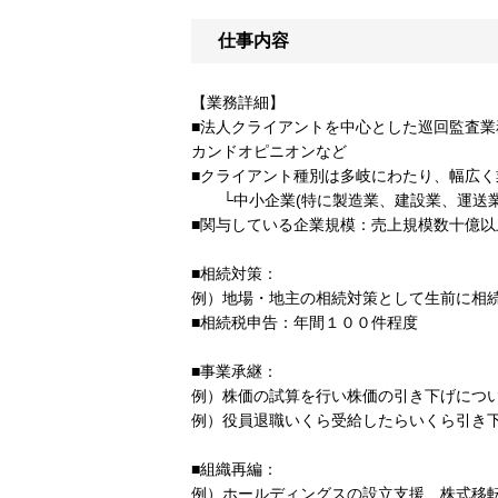
仕事内容
【業務詳細】
■法人クライアントを中心とした巡回監査
カンドオピニオンなど
■クライアント種別は多岐にわたり、幅広く
└中小企業(特に製造業、建設業、運送業
■関与している企業規模：売上規模数十億以
■相続対策：
例）地場・地主の相続対策として生前に相
■相続税申告：年間１００件程度
■事業承継：
例）株価の試算を行い株価の引き下げにつ
例）役員退職いくら受給したらいくら引き
■組織再編：
例）ホールディングスの設立支援、株式移