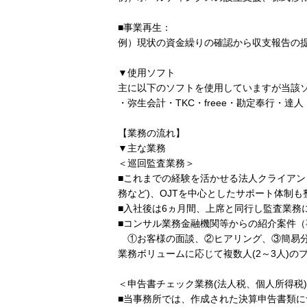
■事業再生：
例）現状の資金繰りの確認から収支報告の
▼使用ソフト
主に以下のソフトを使用していますが当該
・弥生会計・TKC・freee・勘定奉行・達人
【業務の流れ】
▼主な業務
＜巡回監査業務＞
■これまでの経験を活かせる法人クライアン
務など)、OJTを中心としたサポート体制
■入社後は6ヵ月間、上席と同行し監査業務
■コンサル業務金融機関等からの紹介案件
①お客様の面談、②ヒアリング、③簡易分
業務ボリュームに応じて複数人(2～3人)
＜申告書チェック業務(法人税、個人所得税
■当事務所では、作成された決算申告書類