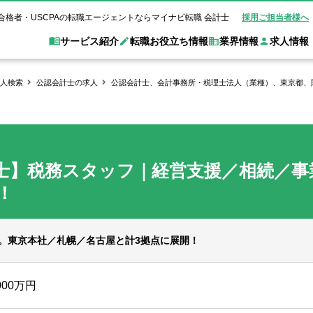
合格者・USCPAの転職エージェントならマイナビ転職 会計士
採用ご担当者様へ
サービス紹介
転職お役立ち情報
業界情報
求人情報
人検索
公認会計士の求人
公認会計士、会計事務所・税理士法人（業種）、東京都、
職 会計士とは？
Web面談サービス
非公
転職ガイド
験情報
別求人情報
業界別求人情報
業界トピックス
転職活動お役立
ド
個別転職相談会・セミナー
アク
ポイント
申し込み手順
女性会計士の転職
監査法人
業界情報の記事一覧
転職お役立ち情報
金融機関
士】税務スタッフ｜経営支援／相続／事
質問
キャリアアドバイザーのご紹介
転職の方へ
覧
試験合格
USCPAの転職
会計士が活躍できる転職先
会計士・試験合格
会計事務所・税理士法人
事業会社
！
れ
転職成功事例
の転職の方へ
の流れ
米国公認会計士）
未経験分野への転職
監査法人
WEB面接完全ガ
コンサルティングファー
す。東京本社／札幌／名古屋と計3拠点に展開！
ム
000万円