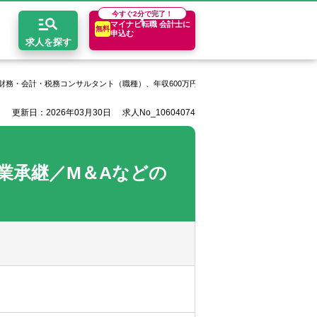
今すぐ
2分で完了！
マイナビ転職 会計士に
無料
申込む
求人を探す
財務・会計・税務コンサルタント（職種）、年収600万円以上
税理士法人BAMCの求人
更新日：2026年03月30日
求人No_10604074
開求人とは？
ちコンテンツ
エリア別求人情報
セスマップ
コンサルティングファーム
関東・首都圏
年収診断
業承継／M＆Aなどの
者の転職Q&A
会計事務所・税理士法人
関西
キャリア診断
イド
事業会社
東海