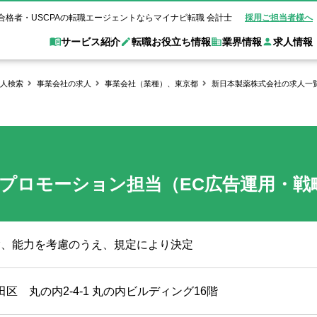
合格者・USCPAの転職エージェントならマイナビ転職 会計士
採用ご担当者様へ
サービス紹介
転職お役立ち情報
業界情報
求人情報
人検索
事業会社の求人
事業会社（業種）、東京都
新日本製薬株式会社の求人一
職 会計士とは？
Web面談サービス
非公
転職ガイド
験情報
別求人情報
業界別求人情報
業界トピックス
転職活動お役立
ド
個別転職相談会・セミナー
アク
ポイント
申し込み手順
女性会計士の転職
監査法人
業界情報の記事一覧
転職お役立ち情報
金融機関
質問
キャリアアドバイザーのご紹介
転職の方へ
覧
試験合格
USCPAの転職
会計士が活躍できる転職先
会計士・試験合格
プロモーション担当（EC広告運用・戦
会計事務所・税理士法人
事業会社
れ
転職成功事例
の転職の方へ
の流れ
米国公認会計士）
未経験分野への転職
監査法人
WEB面接完全ガ
コンサルティングファー
験、能力を考慮のうえ、規定により決定
ム
田区 丸の内2-4-1 丸の内ビルディング16階