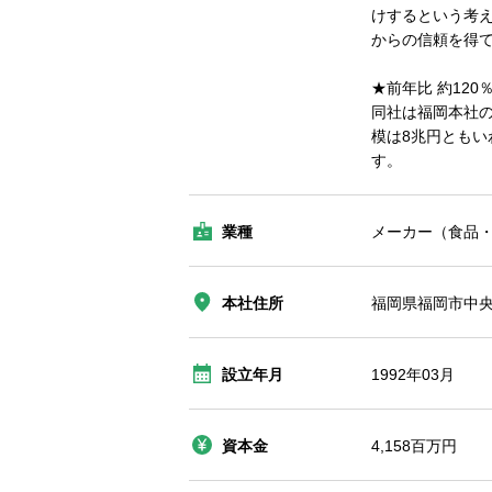
けするという考
からの信頼を得
★前年比 約12
同社は福岡本社の
模は8兆円とも
す。
業種
メーカー（食品・
本社住所
福岡県福岡市中央
設立年月
1992年03月
資本金
4,158百万円