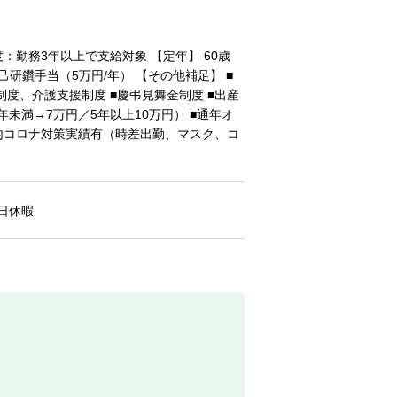
：勤務3年以上で支給対象 【定年】 60歳
研鑽手当（5万円/年） 【その他補足】 ■
制度、介護支援制度 ■慶弔見舞金制度 ■出産
年未満→7万円／5年以上10万円） ■通年オ
■社内コロナ対策実績有（時差出勤、マスク、コ
日休暇