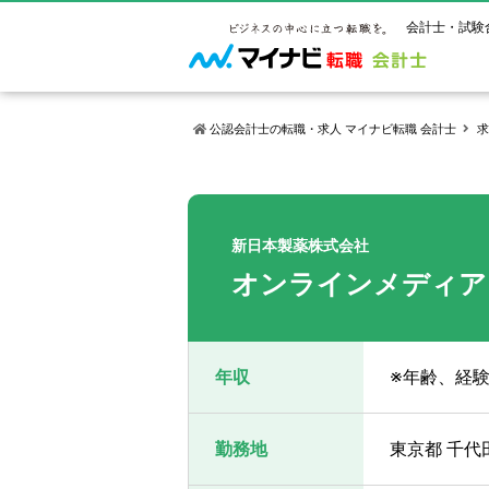
会計士・試験
公認会計士の転職・求人 マイナビ転職 会計士
求
マイナビ転
ご状況別
会計士試
保有資格
ご利用ガイ
年齢別転職
受験資格・
公認会計士
新日本製薬株式会社
よくあるご
はじめての
試験科目一
公認会計士
オンラインメディア
サービス紹介
転職お役立ち情報
業界情報
ご利用の流
2回目以降
試験合格後
USCPA（
求人情報
年収
※年齢、経
勤務地
東京都 千代