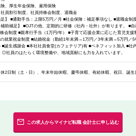
保険、厚生年金保険、雇用保険
、社員割引制度、社員持株会制度、退職金
足】 ■通勤手当：上限5万円／月 ■社会保険：補足事項なし ■退職金制度
補助補足】 ■OJTの他、定期的に研修（社内・社外）が有ります。 ■自己
持株会制度 ■親孝行手当（1万円/年） ■子育て応援企業に応じた育児支援
時の就業祝金制度 ■結婚祝金（勤続1年未満→1万円／3年未満→5万円／5
 ■誕生感謝会 ■本社社員食堂(カフェテリア)有 ■ベネフィット加入 
 ◎社員のはたらく環境整備や、地域貢献にも力を入れています。
週休2日制（土・日）、年末年始休暇、慶弔休暇、有給休暇、祝日、誕生
この求人からマイナビ転職 会計士に申し込む