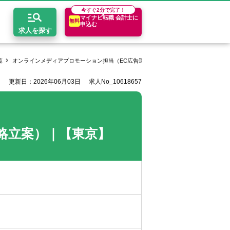
今すぐ
2分で完了！
マイナビ転職 会計士に
無料
申込む
求人を探す
覧
オンラインメディアプロモーション担当（EC広告運用・戦略立案）｜【東京】
更新日：2026年06月03日
求人No_10618657
開求人とは？
ちコンテンツ
エリア別求人情報
セスマップ
コンサルティングファーム
関東・首都圏
年収診断
者の転職Q&A
会計事務所・税理士法人
関西
キャリア診断
略立案）｜【東京】
イド
事業会社
東海