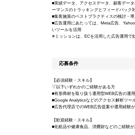
■実績データ、アクセスデータ、顧客データ
ーマンスのトラッキングとフィードバック
■集客施策のベストプラクティスの検討・導
■広告運用にあたっては、Meta広告、Yah
いツールを活用
※ミッションは、ECを活用した広告運用で
応募条件
【必須経験・スキル】
▽以下いずれかのご経験がある方
■有形商材を取り扱う運用型WEB広告の運
■Google Analyticsなどのアクセス解
■広告代理店でのWEB広告提案や運用経験
【歓迎経験・スキル】
■化粧品や健康食品、消費財などのご経験が