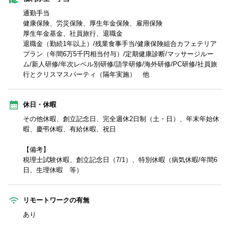
通勤手当
健康保険、労災保険、厚生年金保険、雇用保険
厚生年金基金、社員旅行、退職金
退職金（勤続1年以上）/残業食事手当/健康保険組合カフェテリア
プラン（年間6万5千円相当付与）/定期健康診断/マッサージルー
ム/新人研修/年次レベル別研修/語学研修/海外研修/PC研修/社員旅
行とクリスマスパーティ（隔年実施） 他
休日・休暇
その他休暇、創立記念日、完全週休2日制（土・日）、年末年始休
暇、慶弔休暇、有給休暇、祝日
【備考】
税理士試験休暇、創立記念日（7/1）、特別休暇（病気休暇/年間6
日、生理休暇 等）
リモートワークの有無
あり