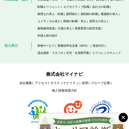
転職エージェント
エグゼクティブ転職
会計士の転職
税理士の求人・転職
顧問紹介
薬剤師の転職
看護師の求人
コメディカル求人
医師の転職・求人
保育士の求人
無期雇用派遣
介護の求人
医療業界の経営支援
外国人材の紹介
法人向け
研修サービス
業務効率化支援（BPO）
発送代行
貸会議室・スタジオ
社宅・社員寮手配
リファレンスチェック
株式会社マイナビ
会社概要
アクセス
サスティナビリティ
採用
グループ企業
個人情報保護方針