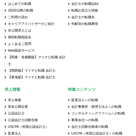
はじめての転職
会計士の転職Q&A
2回目以降の転職
転職お役立ち情報
ご利用の流れ
会計士の転職先
キャリアアドバイザーのご紹介
年齢別の転職事情
非公開求人とは
個別転職相談会
よくあるご質問
Web面談サービス
【関東・首都圏版】マイナビ転職 会計
士
【関西版】マイナビ転職 会計士
【東海版】マイナビ転職 会計士
求人情報
特集コンテンツ
求人検索
監査法人への転職
実名公開企業
会計事務所・税理士法人への転職
公認会計士
コンサルティングファームへの転職
公認会計士試験合格
事業会社への転職
USCPA（米国公認会計士）
会計士試験合格者の転職
監査法人
USCPA（米国公認会計士）の転職