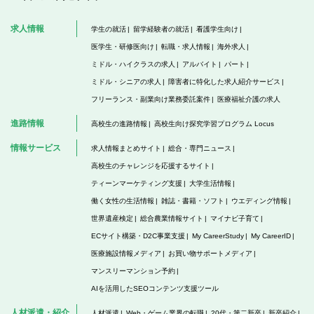
求人情報
学生の就活
留学経験者の就活
看護学生向け
医学生・研修医向け
転職・求人情報
海外求人
ミドル・ハイクラスの求人
アルバイト
パート
ミドル・シニアの求人
障害者に特化した求人紹介サービス
フリーランス・副業向け業務委託案件
医療福祉介護の求人
進路情報
高校生の進路情報
高校生向け探究学習プログラム Locus
情報サービス
求人情報まとめサイト
総合・専門ニュース
高校生のチャレンジを応援するサイト
ティーンマーケティング支援
大学生活情報
働く女性の生活情報
雑誌・書籍・ソフト
ウエディング情報
世界遺産検定
総合農業情報サイト
マイナビ子育て
ECサイト構築・D2C事業支援
My CareerStudy
My CareerID
医療施設情報メディア
お買い物サポートメディア
マンスリーマンション予約
AIを活用したSEOコンテンツ支援ツール
人材派遣・紹介
人材派遣
Web・ゲーム業界の転職
20代・第二新卒
新卒紹介