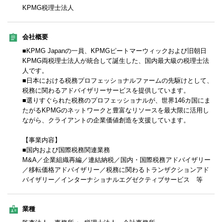
KPMG税理士法人
会社概要
■KPMG Japanの一員、KPMGピートマーウィックおよび旧朝日
KPMG両税理士法人が統合して誕生した、国内最大級の税理士法
人です。
■日本における税務プロフェッショナルファームの先駆けとして、
税務に関わるアドバイザリーサービスを提供しています。
■選りすぐられた税務のプロフェッショナルが、世界146カ国にま
たがるKPMGのネットワークと豊富なリソースを最大限に活用し
ながら、クライアントの企業価値創造を支援しています。
【事業内容】
■国内および国際税務関連業務
M&A／企業組織再編／連結納税／国内・国際税務アドバイザリー
／移転価格アドバイザリー／税務に関わるトランザクションアド
バイザリー／インターナショナルエグゼクティブサービス 等
業種