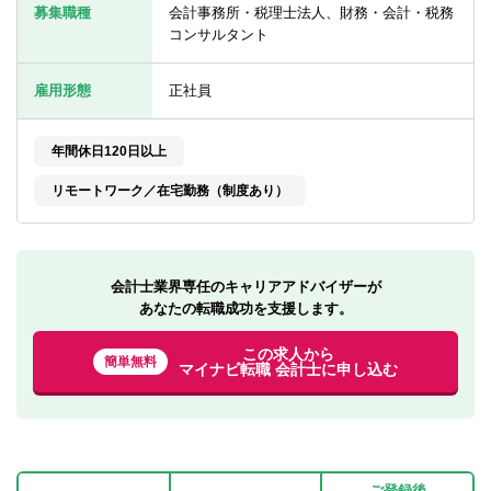
転職お役立ち情報
募集職種
会計事務所・税理士法人、財務・会計・税務
コンサルタント
ご利用ガイド
雇用形態
正社員
非公開求人とは？
サービス紹介
年間休日120日以上
リモートワーク／在宅勤務（制度あり）
転職お役立ち情報
業界情報
求人情報
会計士業界専任のキャリアアドバイザーが
あなたの転職成功を支援します。
この求人から
簡単無料
マイナビ転職 会計士に申し込む
ご登録後