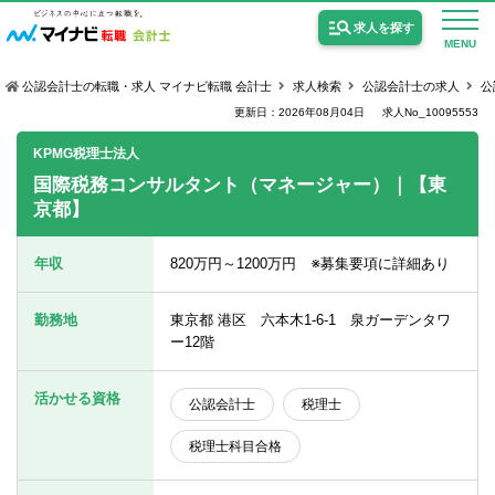
求人を探す
MENU
公認会計士の転職・求人 マイナビ転職 会計士
求人検索
公認会計士の求人
公
更新日：2026年08月04日
求人No_10095553
KPMG税理士法人
国際税務コンサルタント（マネージャー）｜【東
京都】
公認会計士の求人
監査法人の求人
年収
820万円～1200万円 ※募集要項に詳細あり
公認会計士試験合格向けの求人
勤務地
東京都 港区 六本木1-6-1 泉ガーデンタワ
USCPA（米国公認会計士）の求人
ー12階
活かせる資格
公認会計士
税理士
女性会計士の転職
税理士科目合格
個別転職相談会・セミナー