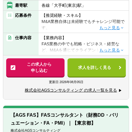
最寄駅
各線「大手町(東京)駅」
応募条件
【推奨経験・スキル】
M&A業務自体は未経験でもチャレンジ可能で
す。
以下は推奨要件となります。
仕事内容
【業務内容】
■公認会計士
FAS業務の中でも戦略・ビジネス・経営な
■外資系コンサルファームでの実務経験
ど、M&Aを通じてクライアントの本質的な企
■FASファームでの実務経験
業成長の実現をリードする事業部にて、M&A
■事業投資や投資先管理の実務経験（ファン
コンサルタントの募集です。
この求人から
ドや商社など）
求人を詳しく見る
（M&A戦略（セルサイド/バイサイド）、
申し込む
■事業会社での経営企画やM&A担当部門での
FA、ビジネスDD、PMI、セルサイド売却戦略
実務経験
支援、企業価値向上支援全般など）
更新日
2026年08月05日
■ビジネスDD・シナジー戦略検討
【歓迎経験・スキル】
株式会社AGSコンサルティング の求人一覧を見る
■M&Aを活用した非連続的なバリューアップ
■ビジネスレベルの英語力
へのM&A戦略策定と実際のM&A交渉/実行を
導く成長型FA業務
■バリュエーション業務（株式価値算定、統
【AGS FAS】FASコンサルタント（財務DD・バリ
合比率算定、財務モデリングなど）
ュエーション・FA・PMI）｜【東京都】
■PMI業務（PMO、シナジー実現サポート、
経営管理高度化、ガバナンス、システム
株式会社AGSコンサルティング