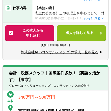
なお、会計士の場合は、例えば財務DDやバリ
■公認会計士
ュエーションについてもメンバーに入って
仕事内容
【業務内容】
■証券会社・コンサルティングファームなど
OJTで学んで頂き、M&Aコンサルとしての土
①主に公認会計士や税理士を中心として、財
でのFA・バリュエーション業務経験者
台を作っていきます。また会計士ではない場
務税務DDを中心に、各種バリュエーション業
■ファンド出身者
合は、FA業務にもOJTで入って頂き、M&Aコ
務（株式価値算定・事業価値算定・各種比率
■FASコンサル出身、など
ンサルとしての幅広いバリューの出し方を学
算定・優先株評価・無形資産評価）や、その
この求人から
※業務未経験の方もチャレンジ可能です
求人を詳しく見る
んで頂きます。
後のPMI業務、スキームにかかるアドバイザ
申し込む
リー業務等を行っております。
▽即戦力・・・経験者の場合は、自身の得意
②FA業務としては、上場親会社による上場子
更新日
2026年08月05日
分野を生かして、早々に案件をリードして頂
会社の完全子会社化、上場会社のMBOによる
株式会社AGSコンサルティング の求人一覧を見る
きます。各人の得意分野をトリガーとして、
非公開化等にかかるFA業務をメインに行って
親和性の高い周辺業務の経験積み上げや新規
おります（通常の買収案件に係るFA業務も行
クランアント提案など営業活動にも関与いた
っています）。
だき、マネジメント業務もこなす事で、組織
③また、別で応募をしている事業部（FAS3事
会計・税務スタッフ｜国際案件多数！（英語を活か
の拡大に貢献して頂きます。
業部）にてビジネスアドバイザリー業務を展
す）【東京】
開しており、これらをM&Aの案件で一気通貫
に提供しています。（M&A戦略（セルサイド/
グローバル・ソリューションズ・コンサルティング株式会社
バイサイド）、FA、ビジネスDD、PMI、セル
サイド売却支援、企業価値向上支援など）
340万円～500万円
年収
【入社後の業務】
東京都 港区 虎ノ門5-1-4 東都ビル6階