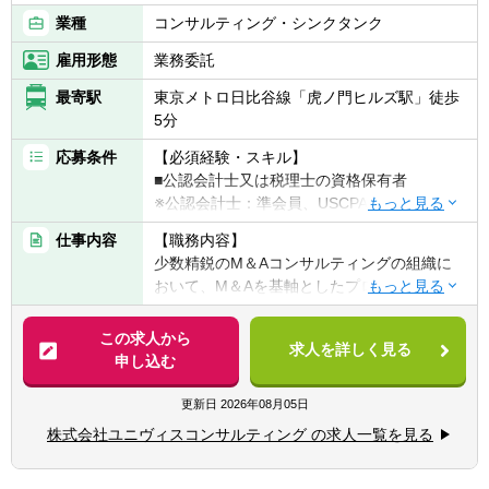
業種
コンサルティング・シンクタンク
雇用形態
業務委託
最寄駅
東京メトロ日比谷線「虎ノ門ヒルズ駅」徒歩
5分
応募条件
【必須経験・スキル】
■公認会計士又は税理士の資格保有者
※公認会計士：準会員、USCPA含む
■FAS経験者
仕事内容
【職務内容】
少数精鋭のM＆Aコンサルティングの組織に
おいて、M＆Aを基軸としたプロジェクトで
サポートいただきます。
ユニヴィスコンサルティングでは、M＆A戦
この求人から
求人を詳しく見る
略策定から、ディール実行（FA、財務税務ビ
申し込む
ジネスDD、Valuation）、M＆Aの統合活動
（PMI）とM＆Aを一貫して支援しておりま
更新日
2026年08月05日
す。
株式会社ユニヴィスコンサルティング の求人一覧を見る
【具体的には】