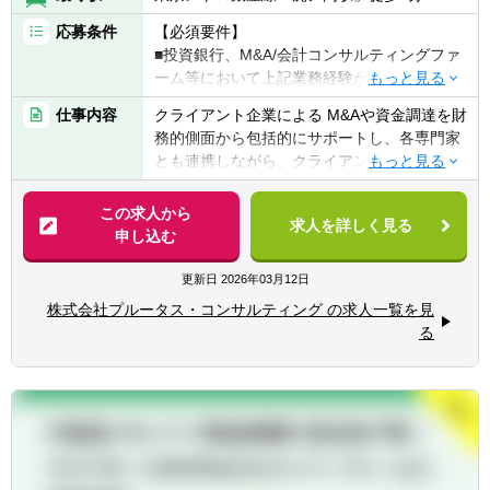
応募条件
【必須要件】
■投資銀行、M&A/会計コンサルティングファ
ーム等において上記業務経験がある方
■上場会社/上場準備会社等事業会社において
仕事内容
クライアント企業による M&Aや資金調達を財
M&A 関連業務に携わっていた方
務的側面から包括的にサポートし、各専門家
■プロジェクトの統括経験がある方
とも連携しながら、クライアント企業の財務
■上記に準じるキャリアを有する方
戦略の策定、実行を支援します。 企業価値評
価業務を軸に、特別委員会に対するフィナン
この求人から
【歓迎要件】
求人を詳しく見る
シャル・アドバイザリー業務等、M&A で注目
申し込む
■監査法人や税理士法人などでの経験
されているサービスラインにも強みを持ちな
■公認会計士、税理士、証券アナリスト等の
がら、柔軟かつ裁量ある風通しの良い組織体
更新日
2026年03月12日
資格
制の下、幅広い業務に従事し、多様なキャリ
■プレゼンテーション能力や交渉力、コミュ
株式会社プルータス・コンサルティング の求人一覧を見
アパスの実現が可能です。
ニケーション能力
る
■ビジネス英語力
具体的には、適性を踏まえて以下の業務に携
わっていただきます。
【フィナンシャル・アドバイザリー/企業価値
評価業務】
■企業価値評価業務