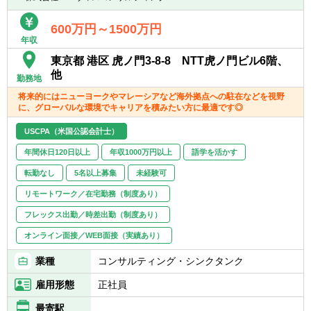
▽会計コンサルティング業務
600万円～1500万円
年収
■IPO準備支援
■決算早期化支援
東京都 港区 虎ノ門3-8-8 NTT虎ノ門ビル6階、
■資金調達支援
他
勤務地
■基幹システム導入支援
将来的にはニューヨークやマレーシアなど海外拠点への駐在などを視野
■内部統制構築支援
に、グローバルな環境でキャリアを積みたい方に最適です◎
■監査法人/証券会社対応
USCPA（米国公認会計士）
単なるレポート作成ではなく、 クライアント
年間休日120日以上
年収1000万円以上
語学を活かす
企業の現場に入り込み、実行まで伴走するコ
ンサルティング です。
転勤なし
5名以上募集
未経験可
リモートワーク／在宅勤務（制度あり）
【プロジェクト例】
フレックス出勤／時差出勤（制度あり）
■IPO準備企業の経営管理体制構築
■PEファンド投資先企業のPMI支援
オンライン面接／WEB面接（実績あり）
■成長企業の事業計画策定・資金調達支援
■上場企業の管理会計体制構築
業種
コンサルティング・シンクタンク
経営者と直接議論しながら、企業の意思決定
雇用形態
正社員
に深く関わる案件が中心です。
最寄駅