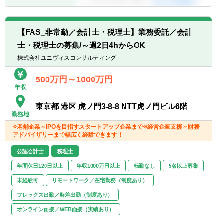
【FAS_非常勤／会計士・税理士】業務委託／会計
士・税理士の募集/～週2日4hからOK
株式会社ユニヴィスコンサルティング
500万円～1000万円
年収
東京都 港区 虎ノ門3-8-8 NTT虎ノ門ビル6階
勤務地
※老舗企業～IPOを目指すスタートアップ企業まで※経営企画支援～財務
アドバイザリーまで幅広く経験できます！
公認会計士
税理士
年間休日120日以上
年収1000万円以上
転勤なし
5名以上募集
未経験可
リモートワーク／在宅勤務（制度あり）
フレックス出勤／時差出勤（制度あり）
オンライン面接／WEB面接（実績あり）