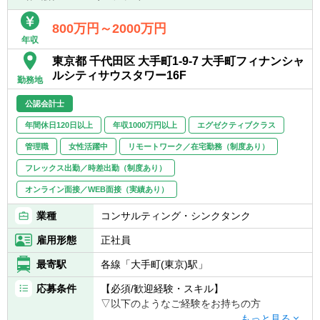
(DX)、等）
■カーブアウト支援全般（カーブアウトPL/BS
800万円～2000万円
年収
分析、プロフォーマ分析、事業計画策定、
等）
東京都 千代田区 大手町1-9-7 大手町フィナンシャ
■事業再構築支援業務（事業ポートフォリオ
ルシティサウスタワー16F
勤務地
見直し、再生計画策定、事業売却検討、セラ
ーズDD、等）
公認会計士
年間休日120日以上
年収1000万円以上
エグゼクティブクラス
【入社後の業務】
入社後はこれまでのご経験によって以下のよ
管理職
女性活躍中
リモートワーク／在宅勤務（制度あり）
うな業務をお任せします。
フレックス出勤／時差出勤（制度あり）
オンライン面接／WEB面接（実績あり）
▽未経験・・・まずは基本のスキルとして、
小規模や標準規模のビジネスデューデリジェ
業種
コンサルティング・シンクタンク
ンスからメンバーに入ってもらい、経験豊富
なメンバーの下で動いて、対象会社の将来性
雇用形態
正社員
企業価値向上にフォーカスしたビジネスアド
最寄駅
各線「大手町(東京)駅」
バイザリーを経験して頂きます。外部環境分
析や内部環境分析の手法を学び、より大規模
応募条件
【必須/歓迎経験・スキル】
案件DDや戦略的意味合いが強くなるFA業務
▽以下のようなご経験をお持ちの方
でも活躍できる土台を作っていきます。