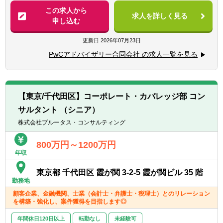
■新しいことへのチャレンジ精神
■主にDD初期フェーズから、経営改善施策の
この求人から
■コンサルタントとして優秀なだけでなく、
求人を詳しく見る
仮説を構築し、Day1前後から計画策定、実行
申し込む
組織・人を動かせる成熟感
支援を統括・推進する役割
■実際の経営改善策は売上向上、マーケティ
更新日
2026年07月23日
【歓迎経験・スキル】
ング、コスト削減、店舗出店戦略、デジタル
■上記の職務内容を経験したことがある、も
PwCアドバイザリー合同会社 の求人一覧を見る
戦略、M&A等と多岐にわたるため、PwCのネ
しくは経験したい方
ットワークを活用しながら、総合的かつ着実
■自ら情報ソースにあたり、情報収集と分析
なValue creationの設計と実行を投資先会社と
を体系的に遂行し、経営や問題解決への示唆
ともに実現していく
を導出することができる
【東京/千代田区】コーポレート・カバレッジ部 コン
■コンサルタントとして課題設定・論点設定
サルタント （シニア）
【具体的に】
が出来、社内外の関係者を巻き込み、求める
■経営基盤の整備（管理会計導入、KPI設定な
株式会社プルータス・コンサルティング
方向性に動かすことができる
ど）
■会社の収益性モデル、オペレーティングモ
■組織体制、ガバナンス再構築
800万円～1200万円
デルを反映したKPIツリーと施策体系の設
年収
■経営戦略（予算・中期経営計画）の立案・
計、体制構築とモニタリングの仕組みを、リ
実行モニタリング
ーダーの下で自律的に構築し、株主目線と会
東京都 千代田区 霞が関 3-2-5 霞が関ビル 35 階
■バリューアップ施策（成長戦略、トップラ
社目線の擦り合わせ／橋渡しができる
勤務地
イン改善、コスト削減、キャッシュ改善な
■CPA保有者歓迎
顧客企業、金融機関、士業（会計士・弁護士・税理士）とのリレーション
ど）の立案・実行モニタリング
■PE経験者やPEの投資先への派遣経験者歓迎
を構築・強化し、案件獲得を目指します◎
年間休日120日以上
転勤なし
未経験可