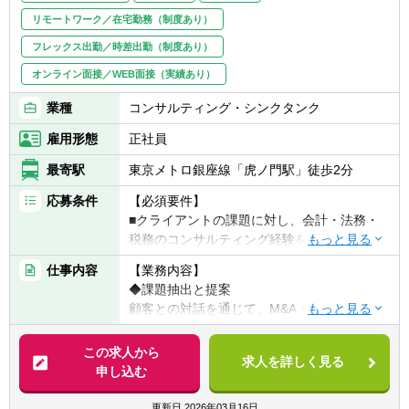
リモートワーク／在宅勤務（制度あり）
フレックス出勤／時差出勤（制度あり）
オンライン面接／WEB面接（実績あり）
業種
コンサルティング・シンクタンク
雇用形態
正社員
最寄駅
東京メトロ銀座線「虎ノ門駅」徒歩2分
応募条件
【必須要件】
■クライアントの課題に対し、会計・法務・
税務のコンサルティング経験をお持ちの方
■証券会社や銀行等で資本政策の実務経験が
仕事内容
【業務内容】
あり、業界内にコネクションをお持ちの方
◆課題抽出と提案
顧客との対話を通じて、M&A・資金調達・イ
【歓迎要件】
ンセンティブプラン（ストック・オプション
■新規開拓を伴う営業経験
等）などの資本政策上の課題を特定し、解決
この求人から
■ビジネススクール（MBA）、ファイナン
求人を詳しく見る
案を提案します。
申し込む
ス・会計研究科の出身者
◆専門家との連携
■金融商品取引法、会社法等の法的素養や、
提案にあたっては社内外の会計・法務・税務
更新日
2026年03月16日