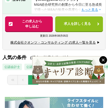
戦略、ガバナンス改革、企業変革（BPR、DX
M&A総合研究所の創業から今日に至る急成長
推進等）、財務・経理業務（連結決算業務
で培ったM&Aの知見や高度な金融のノウハウ
等）の実務経験
を用いて、M&A戦略やディール組成、PMIな
どのM&Aニーズやコーポレートガバナンス、
この求人から
【歓迎経験・スキル】
求人を詳しく見る
中計策定などCxOアジェンダへのコンサルテ
申し込む
■財務モデリングや企業価値評価（バリュエ
ーションをより強化するために、専門チーム
ーション）に関する知識・実務経験
を設立致しました。
更新日
2026年08月05日
■M&Aの実行支援やPMI（買収後統合）の経
験
株式会社クオンツ・コンサルティング の求人一覧を見る
各業界トップティアのクライアントから非常
■戦略コンサルファーム、FAS、投資銀行、
に多くの引き合いをいただく中で、より専門
PEファンド等での5年以上の実務経験
性高くM&A及び高度な経営戦略によるご支援
人気の条件
■会計・ファイナンスに関する専門知識（公
（現在の検索条件に追加）
をすることを目的としており、Pre/On/Post
認会計士・USCPA・CFA資格保有者歓迎）
フェーズまで一気通貫で、M&A総合研究所と
公認会計士
公認会計士試験合格
USCPA
監査法人
会計事
■M&A・コーポレートファイナンスに関する
コラボレーションしながらディールを進めて
資格・知識（証券アナリスト、CMA等）
いきます。
■英語・中国語などの語学スキル（海外案件
1
2
3
4
5
の経験がある方歓迎）
グループのコラボレーションによって戦略を
描くだけではなく、ディール成立までご支援
することにより、既存の人月単価モデル×成
功報酬モデルを新たに確立させることでクラ
イアントに実益を提供し、コンサルタントの