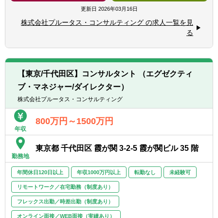
どにパイプがあれば 尚可
提案にあたっては社内外の会計・法務・税務
更新日
2026年03月16日
の専門家とディスカッションを行い、質の高
株式会社プルータス・コンサルティング の求人一覧を見
いソリューションを提案します。
る
◆実行支援
評価の専門部隊と連携し、提案の実行まで一
貫してサポートします。
◆新規開拓
【東京/千代田区】コンサルタント （エグゼクティ
ネットワークを活かした新規顧客・チャネル
ブ・マネジャー/ダイレクター）
の開拓も行います。
株式会社プルータス・コンサルティング
【サービス内容】
■M&A 関連業務（企業価値評価やデューデリ
800万円～1500万円
年収
ジェンス、PPA、FA 業務等）
■オプション関連業務（新株予約権、社債、
東京都 千代田区 霞が関 3-2-5 霞が関ビル 35 階
種類株式の設計・評価）
勤務地
■会計アドバイザリー
■その他資本政策に関するコンサルティング
年間休日120日以上
年収1000万円以上
転勤なし
未経験可
業務
リモートワーク／在宅勤務（制度あり）
【クライアント】
業界問わない上場企業、非上場企業（スター
フレックス出勤／時差出勤（制度あり）
トアップ、ベンチャー含む）
オンライン面接／WEB面接（実績あり）