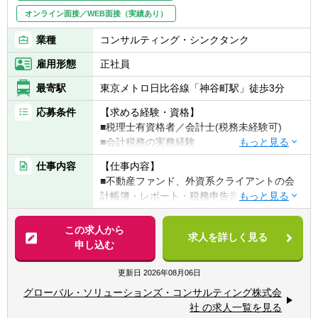
オンライン面接／WEB面接（実績あり）
業種
コンサルティング・シンクタンク
雇用形態
正社員
最寄駅
東京メトロ日比谷線「神谷町駅」徒歩3分
応募条件
【求める経験・資格】
■税理士有資格者／会計士(税務未経験可)
■会計税務の実務経験
仕事内容
【仕事内容】
【その他、歓迎する条件】
■不動産ファンド、外資系クライアントの会
■英語力を活かしたい方(今後習得したい意志
計帳簿・レポート・税務申告書の作成
のある方)
(ファンド7割、事業会社２割、個人１割)
■スタッフの業務管理、作成物のレビュー
この求人から
【英語について】
求人を詳しく見る
■上記の他、経営管理業務（預金管理、給与
申し込む
外資系クライアントの場合は英語を使うシー
計算等）など
ンもありますが、メインではありません。主
更新日
2026年08月06日
にメール（文章）でのやりとりのため、英語
※経験に応じてクライアントに対するレポー
に対するアレルギーがなければ問題ございま
グローバル・ソリューションズ・コンサルティング株式会
ティング責任者、不動産証券化のコンサルテ
せん。
社 の求人一覧を見る
ィングなどもお任せ致します。