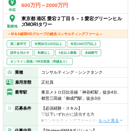
■上場企業
600万円～2000万円
年収
■IPO準備企業
■PEファンド投資先企業
東京都 港区 愛宕２丁目５－１愛宕グリーンヒル
ズMORIタワー
勤務地
▽企業規模
～M＆A総研HDグループの総合コンサルティングファーム～
■売上10兆円規模の上場企業
■売上数十億円規模のベンチャー企業
第二新卒可
年間休日120日以上
年収1000万円以上
プロジェクト期間は6ヶ月～1年程度です。
語学を活かす
転勤なし
5名以上募集
未経験可
様々な業界・規模の企業に携わることができ
ます。
オンライン面接／WEB面接（実績あり）
業種
コンサルティング・シンクタンク
雇用形態
正社員
最寄駅
東京メトロ日比谷線「神谷町駅」徒歩4分、
都営三田線「御成門駅」徒歩3分
応募条件
【必須経験・スキル】
▽以下いずれかに該当する方
■コンサルティングファームや事業会社にお
ける中期経営計画策定、新規事業開発、経営
仕事内容
【Strategy&M&Aポジション】