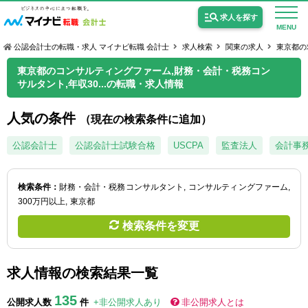
求人を探す
MENU
公認会計士の転職・求人 マイナビ転職 会計士
求人検索
関東の求人
東京都の
東京都のコンサルティングファーム,財務・会計・税務コン
サルタント,年収30...の転職・求人情報
人気の条件
（現在の検索条件に追加）
公認会計士の求人
公認会計士
公認会計士試験合格
USCPA
監査法人
会計事
監査法人の求人
公認会計士試験合格向けの求人
検索条件：
財務・会計・税務コンサルタント
コンサルティングファーム
300万円以上
東京都
USCPA（米国公認会計士）の求人
検索条件を変更
女性会計士の転職
求人情報の検索結果一覧
個別転職相談会・セミナー
135
公開求人数
件
+非公開求人あり
非公開求人とは