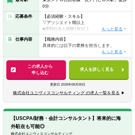
■ミッド～スモールキャップ中心の案件
0分
企業オーナーや経営陣と直接議論しながら、
企業の成長に深く関わるM&A支援を行いま
応募条件
【必須経験・スキル】
す。
▽アソシエイト職以上
■専門家連携による総合的なM&A支援
■原則社会人経験1年以上
会計・税務・法務などグループの専門家と連
■コンサルティング業務への興味・関心
仕事内容
【職務内容】
携しながら、総合的なアドバイザリーを提供
■一緒に会社を創っていくことに対する興
具体的には以下の業務を担当します。
します。
味・関心
■圧倒的な成長スピード
▽経営コンサルティング業務
常に複数案件に携わるため、短期間でM&A実
▽マネージャー職以上
■経営企画や経営アクションの立案・実行
この求人から
務の経験を積むことができます。
■財務・会計系コンサルティングファームで
求人を詳しく見る
■財務モデル・資金繰りモデルの開発支援
申し込む
の就業経験3年以上
■管理会計導入や原価管理体制の構築
■監査法人での就業経験3年以上
■バリュエーション・債権評価・財産評定
更新日
2026年08月05日
■IPO支援、事業計画策定・予実分析
【歓迎経験・スキル】
株式会社ユニヴィスコンサルティング の求人一覧を見る
■M&A関連（DD、ストラクチャー立案、実行
■会計や財務に関するコンサルティング業務
支援）
の経験をお持ちの方
■マーケティング・業務効率化施策の企画・
■監査法人や会計事務所出身の方
実行
■事業会社での経理経験をお持ちの方
【USCPA/財務・会計コンサルタント】将来的に海
■株主/ファンド向け経営会議のレポーティン
■公認会計士資格保有者（試験合格者含む）
外駐在も可能◎
グ
■Excel、PPT、Wordの実務における使用経験
■コーポレートファイナンス業務
株式会社ユニヴィスコンサルティング