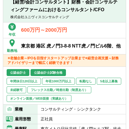
■経理・財務・監査など、定量分析に強い方
【経営/会計コンサルタント】財務・会計コンサルテ
＜ファイナンシャルアドバイザリー＞
ィングファームにおけるコンサルタント/CFO
■M&A戦略策定支援
【求める人物像】
■M&A候補先企業の発掘
株式会社ユニヴィスコンサルティング
■M&A領域で専門性を磨きたい方
■M&A実行ストラクチャーの策定支援
■成果に責任を持ち、プロフェッショナルと
■M&Aプロセスにおけるプロジェクト・マネ
600万円～2000万円
して働きたい方
年収
ジメント
■周囲を巻き込みながらプロジェクトを進め
■M&A候補先企業との交渉支援
られる方
東京都 港区 虎ノ門3-8-8 NTT虎ノ門ビル6階、他
■デューディリジェンスの実行支援
■継続して学び続ける姿勢を持つ方
勤務地
■企業価値評価
■看板ではなく「実力」で勝負したい方
※老舗企業～IPOを目指すスタートアップ企業まで※経営企画支援～財務
■M&A実行に必要となる各種契約書の策定支
■チームワークを大事にできる方
アドバイザリーまで幅広く経験できます！
援（ユニヴィス法律事務所と共同で実施）
■財務、会計領域に係るPMI支援
公認会計士
公認会計士試験合格
年間休日120日以上
年収1000万円以上
転勤なし
5名以上募集
【ポジションの魅力】
■一気通貫のM&A実務を経験
未経験可
フレックス出勤／時差出勤（制度あり）
戦略立案、デューデリジェンス、クロージン
オンライン面接／WEB面接（実績あり）
グ、PMIまでM&Aの全プロセスに携わること
ができます。
業種
コンサルティング・シンクタンク
■少数精鋭チーム
雇用形態
正社員
約40名規模の組織で、若手でも裁量を持って
案件に関わることが可能です。
最寄駅
東京メトロ日比谷線「虎ノ門ヒルズ駅」徒歩