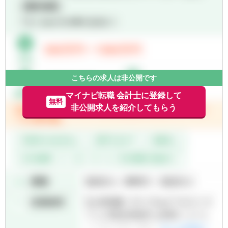
■M&A アドバイザリー業務
■会計・ファイナンス領域業務（PPA、減損テ
スト、IFRS アドバイザリー等）
■株式公開買付関連アドバイザリー業務
■特別委員会に対するアドバイザリー業務
■フェアネス・オピニオン業務
■その他 M&A 及び資金調達に関するトランザ
こちらの求人は非公開です
クション・サポート業務
マイナビ転職 会計士に登録して
無料
上記に加え、ご希望のキャリアに応じ、以下
非公開求人を紹介してもらう
の業務もご担当いただきます。
■無形資産等の評価業務
■裁判所に提出するための意見書作成・訴訟
サポート業務
■種類株式等設計・資本政策コンサルティン
グ業務
■会員向け配信レポートや経理情報・商事法
務への寄稿
■セミナー講師
■社内データベースの構築