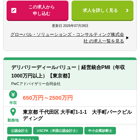
・会計士試験合格者、税理士試験合格者、税
※主に外資系の会社及び不動産ファンドの経
この求人から
理士科目合格者
求人を詳しく見る
理業務等に従事していただく予定です。
申し込む
具体的には・・・
更新日
2026年07月28日
◎帳簿の作成
グローバル・ソリューションズ・コンサルティング株式会
◎資金管理
社 の求人一覧を見る
◎会計レポート作成
◎税務申告書作成
◎法定調書作成
◎給与計算、社会保険、年末調整（社労士と
デリバリーディールバリュー｜経営統合PMI（年収
相談しながら）
1000万円以上）【東京都】
└一般の事業会社の場合のみ該当。受注案件
全体の2～3割程度です。
PwCアドバイザリー合同会社
【クライアントの特徴】
650万円～2500万円
年収
■外資系企業がクライアントの中心で不動産
を中心とする投資会社、各種金融機関と深い
東京都 千代田区 大手町1-1-1 大手町パークビル
つながりがあります。
ディング
勤務地
■会計・税務に関するコンサルティング(国内
公認会計士
USCPA（米国公認会計士）
中小企業診断士
の一般的な税法のみならず、各国との租税条
証券アナリスト