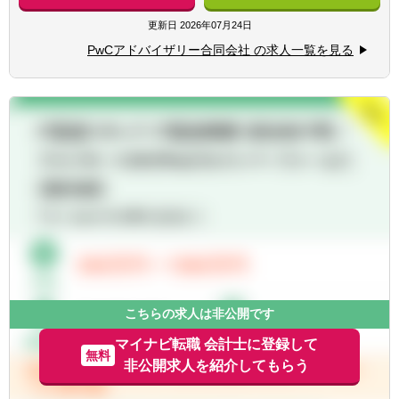
・統合ビジョン・事業計画・統合計画の作
■コンサルティングファームでの組織・経営
成、ガバナンス・経営管理の高度化支援
更新日
2026年07月24日
管理・業務改革、IT企画/導入等の実務経験
・シナジー定量化・事業価値向上施策の検
（担当領域は問いません）
PwCアドバイザリー合同会社 の求人一覧を見る
討、モニタリング・実行支援
■監査法人等での連結決算・決算早期化支
・会計・人事といったバックオフィス、営
援、リスク管理・内部統制・グループガバナ
業・SCM等のバリューチェーンオペレーショ
ンス構築等の経験
ン等の組織・業務設計、導入支援
■事業会社、商社における事業企画、M&A経
験
■事業再編・カーブアウトを通じたポートフ
■投資ファンドでの実務経験者（特には投資
ォリオの最適化支援
先でのPMI, Value-up経験）
・事業再編や事業単位での買収・売却（カー
■M&Aアドバイザーとしてディール支援、統
ブアウトディール）、JV設立に関するオペレ
合支援などの実務経験
ーション面からのフィジビリティスタディ・
ストラクチャー検討
【歓迎経験・スキル】
・プレM&Aフェーズにおける事業分離のため
■クロスボーダー案件等で英語を使って仕事
の組織機能・オペレーションの分析、IT環境
した経験
の分析と分離計画の策定、財務影響の精査、
■公認会計士、USCPA、中小企業診断士、証
こちらの求人は非公開です
ディールパッケージの作成
券アナリストに関する資格尚可
・ディール実行時のセルサイドないしバイサ
マイナビ転職 会計士に登録して
■英語力、海外駐在経験あれば尚可
無料
イドからのデューディリジェンス、事業統
非公開求人を紹介してもらう
※高い英語力があれば、クロスボーダー案件
合、事業分離に係る具体設計、プロジェクト
への関与機会多数、海外駐在機会等も増加
推進、実行支援