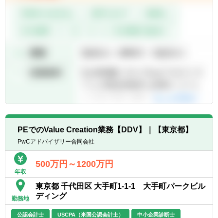
■オペレーションデューデリジェンス
・バリューチェーン/オペレーションの構造な
らびにパフォーマンス分析
・カーブアウトディールにおけるオペレーシ
ョン・組織機能分離、グループ機能分離の課
題分析、財務影響の把握/試算
・ITデューディリジェンス
【上記支援作業における下記のタスク】
■クライアントの組織・業務・ITのレビュ
ー・ベンチマーク、統合/分離影響の分析、改
PEでのValue Creation業務【DDV】｜【東京都】
善機会の抽出
■業績向上に向けたデータ・財務分析、モデ
PwCアドバイザリー合同会社
ル策定/ダッシュボード構築
■オペレーション機能の統合、人事・財務会
500万円～1200万円
年収
計機能の統合、連結決算、内部統制の統合・
最適化
東京都 千代田区 大手町1-1-1 大手町パークビル
■株式売買契約、事業譲渡契約、その他ディ
ディング
勤務地
ールに係る付随契約内容の検討
■多数のステークホルダーを含むプロジェク
公認会計士
USCPA（米国公認会計士）
中小企業診断士