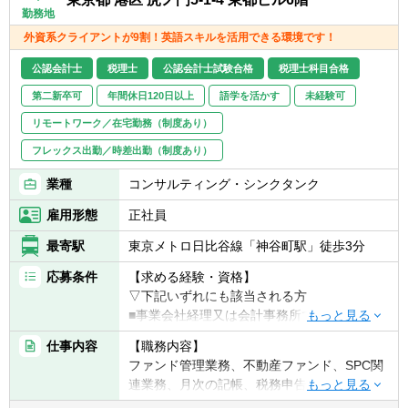
入社後はこれまでのご経験によって以下のよ
勤務地
うな業務をお任せします。
外資系クライアントが9割！英語スキルを活用できる環境です！
▽公認会計士・・・監査法人出身の公認会計
公認会計士
税理士
公認会計士試験合格
税理士科目合格
士の方は、業務の親和性が高い財務DDからス
第二新卒可
年間休日120日以上
語学を活かす
未経験可
タートして頂き（まずはBS関連メイン）、
徐々に経験を積んでいく中で事業性の確認を
リモートワーク／在宅勤務（制度あり）
伴うPL分析を踏まえ、プロジェクトマネージ
フレックス出勤／時差出勤（制度あり）
ャーへ、また、バリュエーション業務もその
過程で経験を積んで頂きます。
業種
コンサルティング・シンクタンク
▽FAコンサルタント・・・FAの経験を有する
雇用形態
正社員
方は、上場会社に関係するFA業務に関与いた
最寄駅
東京メトロ日比谷線「神谷町駅」徒歩3分
だきます。公開買付けやスクイーズアウトの
手続きや、株価算定を行い、短期的にプロジ
応募条件
【求める経験・資格】
ェクトマネージャーを担っていただきます。
▽下記いずれにも該当される方
一方、未経験者の方は、FAのプロジェクトの
■事業会社経理又は会計事務所での経験が有
一部（プレスや資料の作成、株価算定の一
る方
仕事内容
【職務内容】
部、相手FAや事業会社とのコミュニケーショ
ファンド管理業務、不動産ファンド、SPC関
ン等）を担当しながら、徐々に業務範囲を広
連業務、月次の記帳、税務申告書の作成関連
げて頂きます。
【その他、歓迎する条件】
業務等