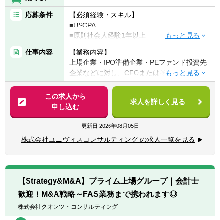
応募条件
【必須経験・スキル】
■USCPA
■原則社会人経験1年以上
■コンサルティング業務への興味・関心（未
仕事内容
【業務内容】
経験可）
上場企業・IPO準備企業・PEファンド投資先
企業などに対し、CFOまたはその補佐として
【歓迎経験・スキル】
企業価値向上を支援します。
■会計や財務に関するコンサルティング業務
この求人から
の経験をお持ちの方
求人を詳しく見る
▽主な業務
申し込む
■監査法人や会計事務所出身の方
■US GAAP / IFRSに基づく財務諸表作成・監
■事業会社での経理経験をお持ちの方
査対応
更新日
2026年08月05日
■公認会計士資格保有者（試験合格者含む）
■国際税務アドバイザリー
■Excel、PPT、Wordの実務における使用経験
株式会社ユニヴィスコンサルティング の求人一覧を見る
■クロスボーダーM&Aにおける財務デューデ
リジェンス
■会計 / 税務アドバイザリー
■内部統制（SOX）構築支援
【Strategy&M&A】プライム上場グループ｜会計士
■リスク管理体制構築
歓迎！M&A戦略～FAS業務まで携われます◎
【案件の特徴】
株式会社クオンツ・コンサルティング
▽クライアント