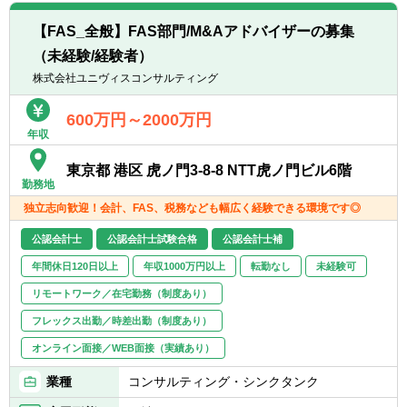
▽今回募集する非常勤会計士・税理士の皆様
には、有しているスキル・ご経験に応じて以
【FAS_全般】FAS部門/M&Aアドバイザーの募集
下の業務でサポート頂くことを想定しており
（未経験/経験者）
ます。
株式会社ユニヴィスコンサルティング
■財務,税務,ビジネスデューデリジェンス
■株価算定
600万円～2000万円
年収
■財務モデル策定
■PPA
東京都 港区 虎ノ門3-8-8 NTT虎ノ門ビル6階
■PMI
勤務地
■FA
独立志向歓迎！会計、FAS、税務なども幅広く経験できる環境です◎
公認会計士
公認会計士試験合格
公認会計士補
年間休日120日以上
年収1000万円以上
転勤なし
未経験可
リモートワーク／在宅勤務（制度あり）
フレックス出勤／時差出勤（制度あり）
オンライン面接／WEB面接（実績あり）
業種
コンサルティング・シンクタンク