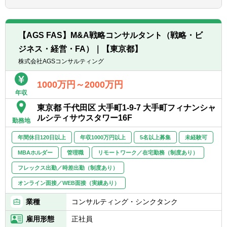
一方で、英語力を活用したい方には、レベル
に合わせてスピーキングも必要な案件をお任
せします。
【会社の特徴】
【AGS FAS】M&A戦略コンサルタント（戦略・ビ
■外資系企業がクライアントの中心で不動産
★何よりも、意欲重視の採用ポジションです
ジネス・経営・FA）｜【東京都】
を中心とする投資会社、各種金融機関と深い
つながりがあります。
株式会社AGSコンサルティング
■会計・税務に関するコンサルティング(国内
の一般的な税法のみならず、各国との租税条
1000万円～2000万円
年収
約、多様なインバウンド・アウトバウンドの
取引形態に係る特殊な税務、金融商品・不動
東京都 千代田区 大手町1-9-7 大手町フィナンシャ
産投資に係るストラクチャーの税務、外国人
ルシティサウスタワー16F
勤務地
のための申告業務等※税務業務は福永公認会
計士事務所が担当)、ファンドマネジメント
年間休日120日以上
年収1000万円以上
5名以上募集
未経験可
(投資ファンドの組成およびストラクチャーの
MBAホルダー
管理職
リモートワーク／在宅勤務（制度あり）
相談、投資対象のデューデリジェンス、クロ
ージング支援、SPCの管理、IFRSやUS
フレックス出勤／時差出勤（制度あり）
GAAPなど投資家から要求される会計基準、
オンライン面接／WEB面接（実績あり）
フォーマットでのレポーティング等)、翻訳
(外国企業のアニュアルレポートの翻訳等)、
業種
コンサルティング・シンクタンク
M＆A等を行っています。
雇用形態
正社員