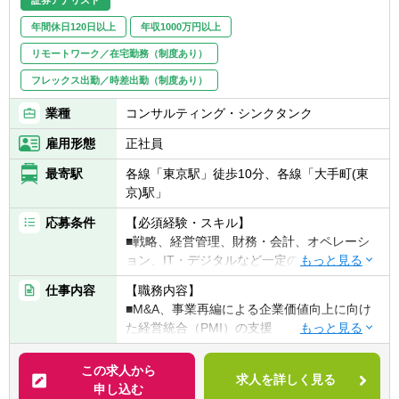
約、多様なインバウンド・アウトバウンドの
取引形態に係る特殊な税務、金融商品・不動
年間休日120日以上
年収1000万円以上
産投資に係るストラクチャーの税務、外国人
リモートワーク／在宅勤務（制度あり）
のための申告業務等※税務業務は福永公認会
フレックス出勤／時差出勤（制度あり）
計士事務所が担当)、ファンドマネジメント
(投資ファンドの組成およびストラクチャーの
業種
コンサルティング・シンクタンク
相談、投資対象のデューデリジェンス、クロ
ージング支援、SPCの管理、IFRSやUS
雇用形態
正社員
GAAPなど投資家から要求される会計基準、
最寄駅
各線「東京駅」徒歩10分、各線「大手町(東
フォーマットでのレポーティング等)、翻訳
京)駅」
(外国企業のアニュアルレポートの翻訳等)、
M＆A等を行っています。
応募条件
【必須経験・スキル】
■戦略、経営管理、財務・会計、オペレーシ
ョン、IT・デジタルなど一定の業務分野に対
する知見
仕事内容
【職務内容】
■探求心・洞察力・ロジカルシンキング能力
■M&A、事業再編による企業価値向上に向け
■クライアントリレーション、コミュニケー
た経営統合（PMI）の支援
ション能力
・オペレーション・ITデューデリジェンスを
■PCスキル（Excel、Powerpoint、Word）の
通じた、統合影響・シナジー分析、及びPMI
この求人から
スキル（特にExcel中級以上）
求人を詳しく見る
プランニング
申し込む
▽下記いずれかに該当する方優遇