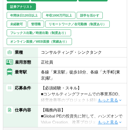
トマネジメント
証券アナリスト
■各種検討資料および報告書の作成（エクセ
ル、パワーポイント）
年間休日120日以上
年収1000万円以上
語学を活かす
■提案活動に関わる調査・分析
未経験可
管理職
リモートワーク／在宅勤務（制度あり）
フレックス出勤／時差出勤（制度あり）
オンライン面接／WEB面接（実績あり）
業種
コンサルティング・シンクタンク
雇用形態
正社員
最寄駅
各線「東京駅」徒歩10分、各線「大手町(東
京)駅」
応募条件
【必須経験・スキル】
■コンサルティングファームでの事業系DD、
経営改善等のプロジェクト経験者（2年以
上）
仕事内容
【職務内容】
■PE業界・ビジネスへの理解・あるいは強い
■Global PEの投資先に対して、ハンズオンで
興味がある方
Value Creation、改革プロジェクトの推進を
■ビジネス英語
支援