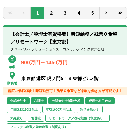
転職お役立ち情報
1
2
3
4
5
ご利用ガイド
非公開求人とは？
【会計士／税理士有資格者】時短勤務／残業０希望
サービス紹介
／リモートワーク【東京都】
グローバル・ソリューションズ・コンサルティング株式会社
転職お役立ち情報
900万円～1450万円
業界情報
年収
求人情報
東京都 港区 虎ノ門5-1-4 東都ビル2階
勤務地
幅広い業務経験！時短勤務可！残業０希望など柔軟な働き方が可能です！
公認会計士
税理士
公認会計士試験合格
税理士科目合格
年間休日120日以上
年収1000万円以上
語学を活かす
未経験可
管理職
リモートワーク／在宅勤務（制度あり）
フレックス出勤／時差出勤（制度あり）