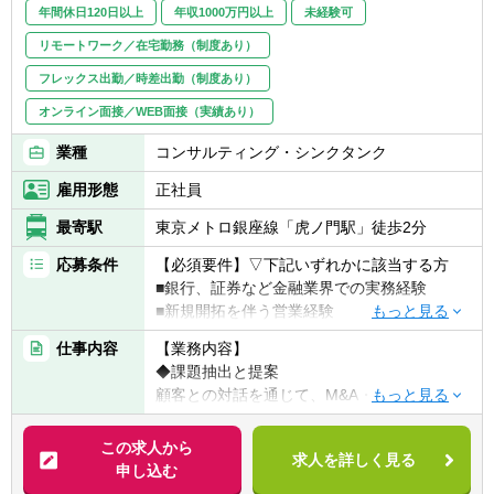
年間休日120日以上
年収1000万円以上
未経験可
リモートワーク／在宅勤務（制度あり）
フレックス出勤／時差出勤（制度あり）
オンライン面接／WEB面接（実績あり）
業種
コンサルティング・シンクタンク
雇用形態
正社員
最寄駅
東京メトロ銀座線「虎ノ門駅」徒歩2分
応募条件
【必須要件】▽下記いずれかに該当する方
■銀行、証券など金融業界での実務経験
■新規開拓を伴う営業経験
仕事内容
【業務内容】
【意欲・スキル】
◆課題抽出と提案
■会計、法務、税務等の専門知識を貪欲に身
顧客との対話を通じて、M&A・資金調達・イ
に付ける意欲のある方
ンセンティブプラン（ストック・オプション
■チャレンジ精神、協調性を持って取り組め
等）などの資本政策上の課題を特定し、解決
この求人から
る方
求人を詳しく見る
案を提案します。
申し込む
■銀行、証券、会計事務所、税理士事務所な
◆専門家との連携