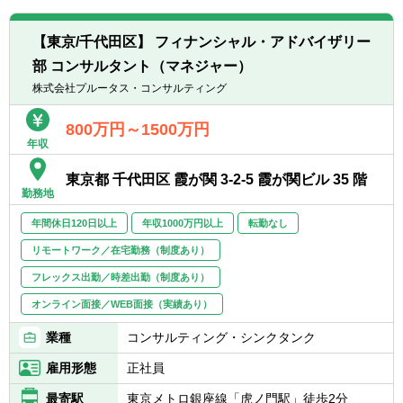
【フィナンシャル・アドバイザリー/企業価値
【東京/千代田区】 フィナンシャル・アドバイザリー
評価業務】
部 コンサルタント（マネジャー）
■企業価値評価業務
■M&A アドバイザリー業務
株式会社プルータス・コンサルティング
■会計・ファイナンス領域業務（PPA、減損テ
スト、IFRS アドバイザリー等）
800万円～1500万円
年収
■株式公開買付関連アドバイザリー業務
■特別委員会に対するアドバイザリー業務
東京都 千代田区 霞が関 3-2-5 霞が関ビル 35 階
■フェアネス・オピニオン業務
勤務地
■開示手続・関連書類作成に関するサポート
■その他 M&A 及び資金調達に関するトランザ
年間休日120日以上
年収1000万円以上
転勤なし
クション・サポート業務
リモートワーク／在宅勤務（制度あり）
■無形資産等の評価業務
■裁判所に提出するための意見書作成・訴訟
フレックス出勤／時差出勤（制度あり）
サポート業務
オンライン面接／WEB面接（実績あり）
■種類株式等設計・資本政策コンサルティン
グ業務
業種
コンサルティング・シンクタンク
■会員向け配信レポートや経理情報・商事法
雇用形態
正社員
務への寄稿
■セミナー講師
最寄駅
東京メトロ銀座線「虎ノ門駅」徒歩2分