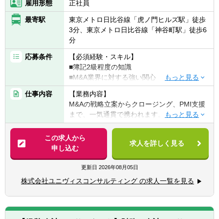
雇用形態
正社員
最寄駅
東京メトロ日比谷線「虎ノ門ヒルズ駅」徒歩
3分、東京メトロ日比谷線「神谷町駅」徒歩6
分
応募条件
【必須経験・スキル】
■簿記2級程度の知識
■M&A業界に対する強い関心
仕事内容
【業務内容】
＜シニアアソシエイト職＞
M&Aの戦略立案からクロージング、PMI支援
▽下記いずれかのご経験
まで、一気通貫で携われます。
■M&A関連業務経験（金融機関・PE・コンサ
組織がフェーズごとに分断されていないた
ル・FASなど）
め、全プロセスを実務として経験可能です。
この求人から
■経営企画・財務部門でのM&A実務経験
求人を詳しく見る
申し込む
＜トランザクション＞
＜マネージャー職以上＞
■財務・税務・ビジネスデューデリジェンス
更新日
2026年08月05日
■FAS業務経験3年以上
■ストラクチャー助言業務
株式会社ユニヴィスコンサルティング の求人一覧を見る
■バリュエーション
【歓迎経験・スキル】
■モデリング業務
■公認会計士・USCPA保持者／受験経験者
■無形資産の価値評価
■戦略・会計系コンサル出身者