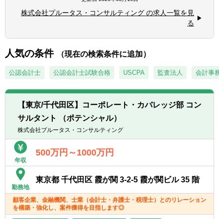
ファイナンス・金融工学の素養
の専門家とディスカッションを行い、質の高
■銀行、証券、会計・税理士事務所などへの
株式会社プルータス・コンサルティング の求人一覧を見
いソリューションを提案します。
強力なパイプ
る
◆実行支援
評価の専門部隊と連携し、提案の実行まで一
貫してサポートします。
人気の条件
（現在の検索条件に追加）
◆新規開拓
ネットワークを活かした新規顧客・チャネル
公認会計士
公認会計士試験合格
USCPA
監査法人
会計事
の開拓も行います。
【サービス内容】
【東京/千代田区】コーポレート・カバレッジ部 コン
■M&A 関連業務（企業価値評価やデューデリ
サルタント （ポテンシャル）
ジェンス、PPA、FA 業務等）
株式会社プルータス・コンサルティング
■オプション関連業務（新株予約権、社債、
種類株式の設計・評価）
500万円～1000万円
■会計アドバイザリー
年収
■その他資本政策に関するコンサルティング
業務
東京都 千代田区 霞が関 3-2-5 霞が関ビル 35 階
【クライアント】
勤務地
業界問わない上場企業、非上場企業（スター
顧客企業、金融機関、士業（会計士・弁護士・税理士）とのリレーション
トアップ、ベンチャー含む）
を構築・強化し、案件獲得を目指します◎