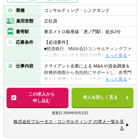
業種
コンサルティング・シンクタンク
雇用形態
正社員
最寄駅
東京メトロ銀座線「虎ノ門駅」徒歩2分
応募条件
【必須要件】
■投資銀行、M&A/会計コンサルティングファ
ーム等において 5 年以上の業務経験がある方
■上場会社/上場ひ準備会社等事業会社におい
仕事内容
クライアント企業による M&A や資金調達を
て M&A 関連業務に 5 年以上携わっていた方
財務的側面から包括的にサポートし、各専門
家とも連携しながら、クライアント企業の財
【歓迎要件】
務戦略の策定、実行を支援します。 企業価値
■監査法人や税理士法人などでの経験
評価業務を軸に、特別委員会に対するフィナ
この求人から
■公認会計士、税理士、証券アナリスト等の
求人を詳しく見る
ンシャル・アドバイザリー業務等、M&A で注
申し込む
資格
目されているサービスラインにも強みを持ち
■プレゼンテーション能力や交渉力、コミュ
ながら、柔軟かつ裁量ある風通しの良い組織
更新日
2026年03月12日
ニケーション能力
体制の下、幅広い業務に従事し、多様なキャ
■ビジネス英語力
株式会社プルータス・コンサルティング の求人一覧を見
リアパスの実現が可能です。 具体的には、適
る
性や経験を踏まえて、以下の業務に携わって
いただきます。