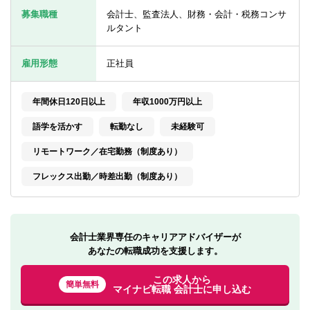
転職お役立ち情報
募集職種
会計士、監査法人、財務・会計・税務コンサ
ルタント
ご利用ガイド
雇用形態
正社員
非公開求人とは？
サービス紹介
年間休日120日以上
年収1000万円以上
転職お役立ち情報
語学を活かす
転勤なし
未経験可
業界情報
リモートワーク／在宅勤務（制度あり）
フレックス出勤／時差出勤（制度あり）
求人情報
会計士業界専任のキャリアアドバイザーが
あなたの転職成功を支援します。
この求人から
簡単無料
マイナビ転職 会計士に申し込む