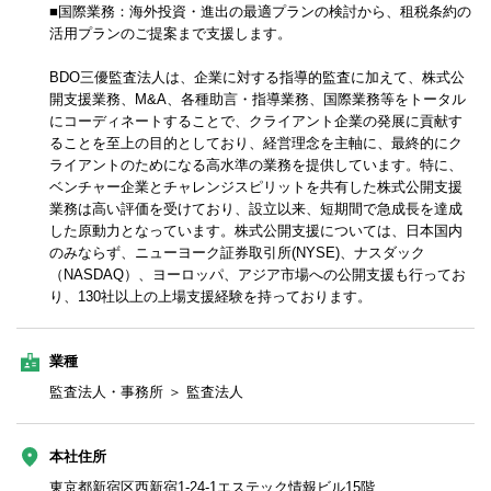
■国際業務：海外投資・進出の最適プランの検討から、租税条約の
活用プランのご提案まで支援します。
BDO三優監査法人は、企業に対する指導的監査に加えて、株式公
開支援業務、M&A、各種助言・指導業務、国際業務等をトータル
にコーディネートすることで、クライアント企業の発展に貢献す
ることを至上の目的としており、経営理念を主軸に、最終的にク
ライアントのためになる高水準の業務を提供しています。特に、
ベンチャー企業とチャレンジスピリットを共有した株式公開支援
業務は高い評価を受けており、設立以来、短期間で急成長を達成
した原動力となっています。株式公開支援については、日本国内
のみならず、ニューヨーク証券取引所(NYSE)、ナスダック
（NASDAQ）、ヨーロッパ、アジア市場への公開支援も行ってお
り、130社以上の上場支援経験を持っております。
業種
監査法人・事務所 ＞ 監査法人
本社住所
東京都新宿区西新宿1-24-1エステック情報ビル15階