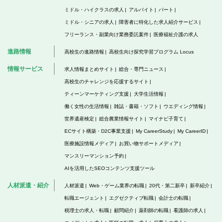
ミドル・ハイクラスの求人
アルバイト
パート
ミドル・シニアの求人
障害者に特化した求人紹介サービス
フリーランス・副業向け業務委託案件
医療福祉介護の求人
進路情報
高校生の進路情報
高校生向け探究学習プログラム Locus
情報サービス
求人情報まとめサイト
総合・専門ニュース
高校生のチャレンジを応援するサイト
ティーンマーケティング支援
大学生活情報
働く女性の生活情報
雑誌・書籍・ソフト
ウエディング情報
世界遺産検定
総合農業情報サイト
マイナビ子育て
ECサイト構築・D2C事業支援
My CareerStudy
My CareerID
医療施設情報メディア
お買い物サポートメディア
マンスリーマンション予約
AIを活用したSEOコンテンツ支援ツール
人材派遣・紹介
人材派遣
Web・ゲーム業界の転職
20代・第二新卒
新卒紹介
転職エージェント
エグゼクティブ転職
会計士の転職
税理士の求人・転職
顧問紹介
薬剤師の転職
看護師の求人