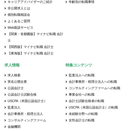
キャリアアドバイザーのご紹介
年齢別の転職事情
非公開求人とは
個別転職相談会
よくあるご質問
Web面談サービス
【関東・首都圏版】マイナビ転職 会計
士
【関西版】マイナビ転職 会計士
【東海版】マイナビ転職 会計士
求人情報
特集コンテンツ
求人検索
監査法人への転職
実名公開企業
会計事務所・税理士法人への転職
公認会計士
コンサルティングファームへの転職
公認会計士試験合格
事業会社への転職
USCPA（米国公認会計士）
会計士試験合格者の転職
監査法人
USCPA（米国公認会計士）の転職
会計事務所・税理士法人
未経験分野への転職
コンサルティングファーム
女性会計士の転職
金融機関