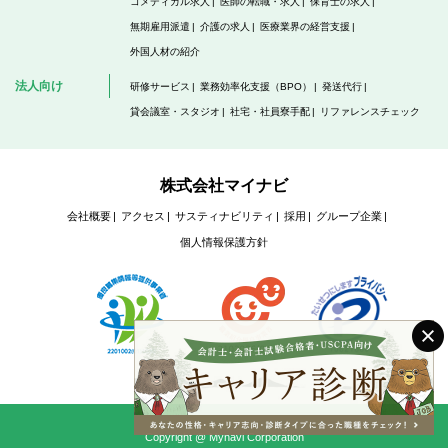
コメディカル求人
医師の転職・求人
保育士の求人
無期雇用派遣
介護の求人
医療業界の経営支援
外国人材の紹介
法人向け
研修サービス
業務効率化支援（BPO）
発送代行
貸会議室・スタジオ
社宅・社員寮手配
リファレンスチェック
株式会社マイナビ
会社概要
アクセス
サスティナビリティ
採用
グループ企業
個人情報保護方針
Copyright @ Mynavi Corporation