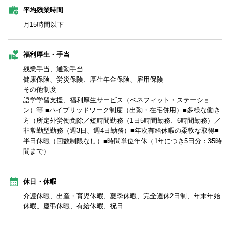
平均残業時間
月15時間以下
福利厚生・手当
残業手当、通勤手当
健康保険、労災保険、厚生年金保険、雇用保険
その他制度
語学学習支援、福利厚生サービス（ベネフィット・ステーショ
ン）等 ■ハイブリッドワーク制度（出勤・在宅併用）■多様な働き
方（所定外労働免除／短時間勤務（1日5時間勤務、6時間勤務）／
非常勤型勤務（週3日、週4日勤務）■年次有給休暇の柔軟な取得■
半日休暇（回数制限なし）■時間単位年休（1年につき5日分：35時
間まで）
休日・休暇
介護休暇、出産・育児休暇、夏季休暇、完全週休2日制、年末年始
休暇、慶弔休暇、有給休暇、祝日