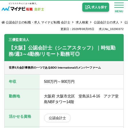
求人を探す
MENU
公認会計士の転職・求人 マイナビ転職 会計士
求人検索
公認会計士の求人
公
更新日：2026年08月05日
求人No_10290372
三優監査法人
【大阪】公認会計士（シニアスタッフ）｜時短勤
務/週3～4勤務/リモート勤務可◎
公認会計士の求人
監査法人の求人
世界5大会計事務所の一つであるBDO Internationalのメンバーファーム
公認会計士試験合格向けの求人
年収
500万円～900万円
USCPA（米国公認会計士）の求人
勤務地
大阪府 大阪市北区 堂島浜1-4-16 アクア堂
島NBFタワー14階
女性会計士の転職
活かせる資格
公認会計士
個別転職相談会・セミナー