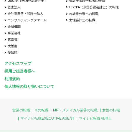
USCPA（米国公認会計士）
会計士試験合格者の転職
監査法人
USCPA（米国公認会計士）の転職
会計事務所・税理士法人
未経験分野への転職
コンサルティングファーム
女性会計士の転職
金融機関
事業会社
東京都
大阪府
愛知県
アクセスマップ
採用ご担当者様へ
利用規約
個人情報の取り扱いについて
営業の転職
ITの転職
MR・メディカル業界の転職
女性の転職
マイナビ転職EXECUTIVE AGENT
マイナビ転職 税理士