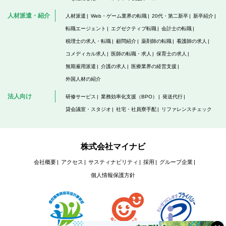
人材派遣・紹介
人材派遣
Web・ゲーム業界の転職
20代・第二新卒
新卒紹介
転職エージェント
エグゼクティブ転職
会計士の転職
税理士の求人・転職
顧問紹介
薬剤師の転職
看護師の求人
コメディカル求人
医師の転職・求人
保育士の求人
無期雇用派遣
介護の求人
医療業界の経営支援
外国人材の紹介
法人向け
研修サービス
業務効率化支援（BPO）
発送代行
貸会議室・スタジオ
社宅・社員寮手配
リファレンスチェック
株式会社マイナビ
会社概要
アクセス
サスティナビリティ
採用
グループ企業
個人情報保護方針