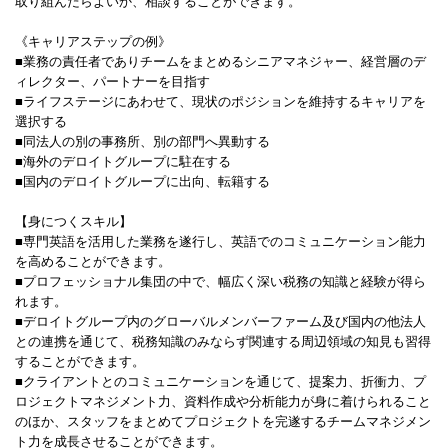
取り組んだらよいか、相談することができます。
《キャリアステップの例》
■業務の責任者でありチームをまとめるシニアマネジャー、経営層のデ
ィレクター、パートナーを目指す
■ライフステージにあわせて、現状のポジションを維持するキャリアを
選択する
■同法人の別の事務所、別の部門へ異動する
■海外のデロイトグループに駐在する
■国内のデロイトグループに出向、転籍する
【身につくスキル】
■専門英語を活用した業務を遂行し、英語でのコミュニケーション能力
を高めることができます。
■プロフェッショナル集団の中で、幅広く深い税務の知識と経験が得ら
れます。
■デロイトグループ内のグローバルメンバーファーム及び国内の他法人
との連携を通じて、税務知識のみならず関連する周辺領域の知見も習得
することができます。
■クライアントとのコミュニケーションを通じて、提案力、折衝力、プ
ロジェクトマネジメント力、資料作成や分析能力が身に着けられること
のほか、スタッフをまとめてプロジェクトを完遂するチームマネジメン
ト力を成長させることができます。