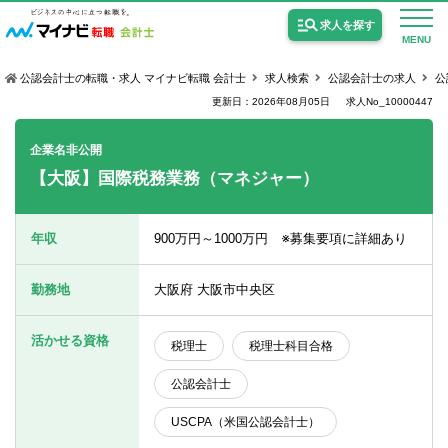
求人を探す
MENU
公認会計士の転職・求人 マイナビ転職 会計士
求人検索
公認会計士の求人
公
更新日：2026年08月05日
求人No_10000447
企業名非公開
【大阪】国際税務業務（マネジャー）
公認会計士の求人
監査法人の求人
年収
900万円～1000万円 ※募集要項に詳細あり
公認会計士試験合格向けの求人
勤務地
大阪府 大阪市中央区
USCPA（米国公認会計士）の求人
活かせる資格
税理士
税理士科目合格
女性会計士の転職
公認会計士
個別転職相談会・セミナー
USCPA（米国公認会計士）