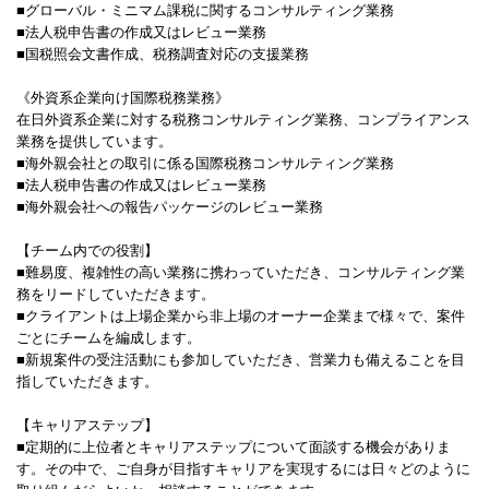
■グローバル・ミニマム課税に関するコンサルティング業務
■法人税申告書の作成又はレビュー業務
■国税照会文書作成、税務調査対応の支援業務
《外資系企業向け国際税務業務》
在日外資系企業に対する税務コンサルティング業務、コンプライアンス
業務を提供しています。
■海外親会社との取引に係る国際税務コンサルティング業務
■法人税申告書の作成又はレビュー業務
■海外親会社への報告パッケージのレビュー業務
【チーム内での役割】
■難易度、複雑性の高い業務に携わっていただき、コンサルティング業
務をリードしていただきます。
■クライアントは上場企業から非上場のオーナー企業まで様々で、案件
ごとにチームを編成します。
■新規案件の受注活動にも参加していただき、営業力も備えることを目
指していただきます。
【キャリアステップ】
■定期的に上位者とキャリアステップについて面談する機会がありま
す。その中で、ご自身が目指すキャリアを実現するには日々どのように