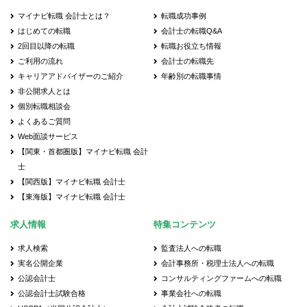
マイナビ転職 会計士とは？
転職成功事例
はじめての転職
会計士の転職Q&A
2回目以降の転職
転職お役立ち情報
ご利用の流れ
会計士の転職先
キャリアアドバイザーのご紹介
年齢別の転職事情
非公開求人とは
個別転職相談会
よくあるご質問
Web面談サービス
【関東・首都圏版】マイナビ転職 会計
士
【関西版】マイナビ転職 会計士
【東海版】マイナビ転職 会計士
求人情報
特集コンテンツ
求人検索
監査法人への転職
実名公開企業
会計事務所・税理士法人への転職
公認会計士
コンサルティングファームへの転職
公認会計士試験合格
事業会社への転職