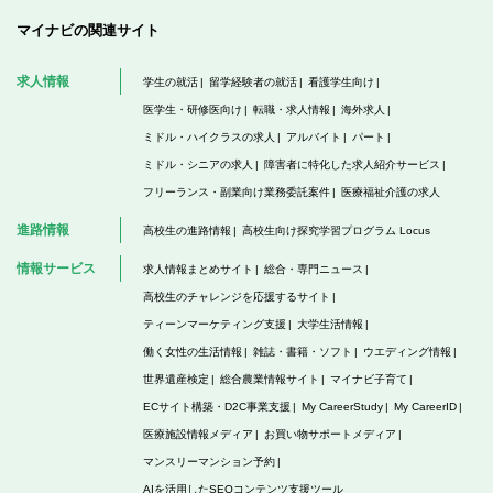
マイナビの関連サイト
求人情報
学生の就活
留学経験者の就活
看護学生向け
医学生・研修医向け
転職・求人情報
海外求人
ミドル・ハイクラスの求人
アルバイト
パート
ミドル・シニアの求人
障害者に特化した求人紹介サービス
フリーランス・副業向け業務委託案件
医療福祉介護の求人
進路情報
高校生の進路情報
高校生向け探究学習プログラム Locus
情報サービス
求人情報まとめサイト
総合・専門ニュース
高校生のチャレンジを応援するサイト
ティーンマーケティング支援
大学生活情報
働く女性の生活情報
雑誌・書籍・ソフト
ウエディング情報
世界遺産検定
総合農業情報サイト
マイナビ子育て
ECサイト構築・D2C事業支援
My CareerStudy
My CareerID
医療施設情報メディア
お買い物サポートメディア
マンスリーマンション予約
AIを活用したSEOコンテンツ支援ツール