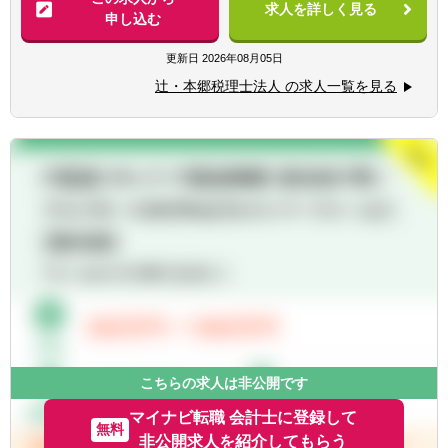
は東京にて研修を受けていただく場合があり
求人を詳しく見る
■業界トップレベルの規模でお客様に対して
申し込む
ます。
サービス提供しています。
※普通自動車免許は必須となります。
■チーム連携：税理士、公認会計士、中小企
更新日
2026年08月05日
業診断士など、税務・会計に関わる様々な分
辻・本郷税理士法人 の求人一覧を見る
野のエキスパートが集結し、案件によって
【求める人物像】
は、互いにチームを組んで業務を進めること
■税務・会計にとどまらず、総合的な観点か
があります。
ら経営コンサルティングに携りたい方
■広範囲な取扱業務
■経験・能力をフルに発揮できる環境で働き
一般企業をはじめ、医療法人、公益法人、社
たい方
会福祉法人、地方公共団体、個人と幅広いお
客様に対して、税務・会計サービスを提供し
ています。
こちらの求人は非公開です
マイナビ転職 会計士に登録して
無料
非公開求人を紹介してもらう