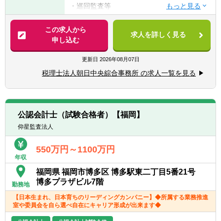
・巡回監査等
※案件の割合：相続税7割、法人税３割程度で
【求める人物像】
す
この求人から
弊所の業務が相続税業務が大半を占めるた
求人を詳しく見る
※営業での案件獲得によるインセンティブ制
申し込む
め、
度もございます。
資産税を中心に業務の経験を積みたいと考え
更新日
2026年08月07日
ていらっしゃる方を求めております。
【会計ソフト】
税理士法人朝日中央綜合事務所 の求人一覧を見る
弥生会計、財務応援、魔法陣
【配属先】
公認会計士（試験合格者）【福岡】
東京：11名（税理士5名）男性5名、女性6名
仰星監査法人
大阪：14名（税理士7名）男性6名、女性8名
横浜：7名（税理士4名）男性5名、女性2名
550万円～1100万円
札幌：11名（税理士2名）男性4名、女性7名
年収
福岡：9名（税理士1名）男性3名、女性6名
福岡県 福岡市博多区 博多駅東二丁目5番21号
博多プラザビル7階
勤務地
【日本生まれ、日本育ちのリーディングカンパニー】◆所属する業務推進
室や委員会を自ら選べ自在にキャリア形成が出来ます◆