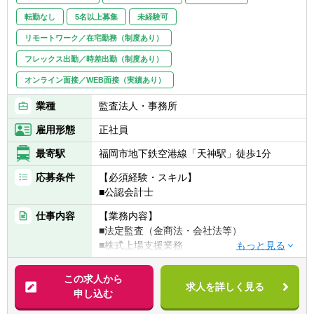
客様」等、同社の考え方に共感いただける方
転勤なし
5名以上募集
未経験可
リモートワーク／在宅勤務（制度あり）
フレックス出勤／時差出勤（制度あり）
オンライン面接／WEB面接（実績あり）
業種
監査法人・事務所
雇用形態
正社員
最寄駅
福岡市地下鉄空港線「天神駅」徒歩1分
応募条件
【必須経験・スキル】
■公認会計士
仕事内容
【業務内容】
■法定監査（金商法・会社法等）
■株式上場支援業務
■その他の任意監査
この求人から
求人を詳しく見る
申し込む