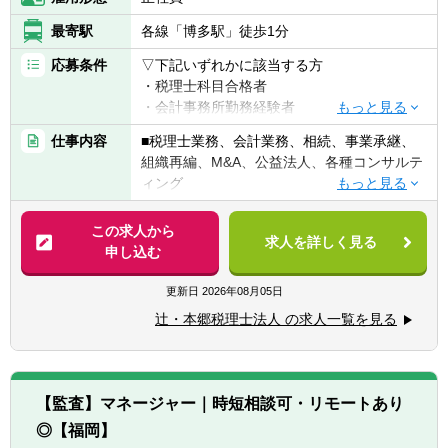
最寄駅
各線「博多駅」徒歩1分
応募条件
▽下記いずれかに該当する方
・税理士科目合格者
・会計事務所勤務経験者
仕事内容
■税理士業務、会計業務、相続、事業承継、
※応募要件は各支部によって異なります為、
組織再編、M&A、公益法人、各種コンサルテ
応募要件を満たしていない方でもご相談下さ
ィング
い。
※会計事務所未経験者の場合、状況によって
【法人全体の特色】
この求人から
は東京にて研修を受けていただく場合があり
求人を詳しく見る
■業界トップレベルの規模でお客様に対して
申し込む
ます。
サービス提供しています。
※普通自動車免許は必須となります。
■チーム連携：税理士、公認会計士、中小企
更新日
2026年08月05日
業診断士など、税務・会計に関わる様々な分
辻・本郷税理士法人 の求人一覧を見る
野のエキスパートが集結し、案件によって
【求める人物像】
は、互いにチームを組んで業務を進めること
■税務・会計にとどまらず、総合的な観点か
があります。
ら経営コンサルティングに携りたい方
■広範囲な取扱業務
■経験・能力をフルに発揮できる環境で働き
【監査】マネージャー｜時短相談可・リモートあり
一般企業をはじめ、医療法人、公益法人、社
たい方
◎【福岡】
会福祉法人、地方公共団体、個人と幅広いお