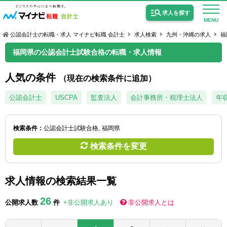
求人を探す
MENU
公認会計士の転職・求人 マイナビ転職 会計士
求人検索
九州・沖縄の求人
福
福岡県の公認会計士試験合格の転職・求人情報
人気の条件
（現在の検索条件に追加）
公認会計士の求人
公認会計士
USCPA
監査法人
会計事務所・税理士法人
年収
監査法人の求人
検索条件：
公認会計士試験合格
福岡県
公認会計士試験合格向けの求人
検索条件を変更
USCPA（米国公認会計士）の求人
求人情報の検索結果一覧
女性会計士の転職
26
公開求人数
件
+非公開求人あり
非公開求人とは
個別転職相談会・セミナー