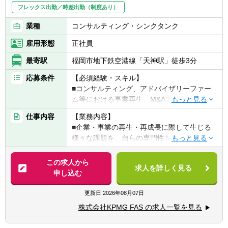
フレックス出勤／時差出勤（制度あり）
業種
コンサルティング・シンクタンク
雇用形態
正社員
最寄駅
福岡市地下鉄空港線「天神駅」徒歩3分
応募条件
【必須経験・スキル】
■コンサルティング、アドバイザリーファー
ム等における事業再生、M&Aアドバイザリー
等での業務経験者
仕事内容
【業務内容】
■金融機関の本部（審査部門、法人向けソリ
■企業・事業の再生・再成長に際して生じる
ューション（M&A）部門、国際部門等）での
様々な課題を、自らの専門性をもって解決、
アドバイザリー業務経験者
社会に貢献し、自らも成長することをミッシ
■公認会計士資格保有者で監査業務経験者
ョンとして業務に取り組んでいます。
この求人から
■金融機関（法人向け業務）または事業会社
求人を詳しく見る
申し込む
（経営企画部署等）における原則3年以上の
【具体的に】
実務経験者
〈提供するアドバイザリーサービス〉
更新日
2026年08月07日
■再生・再成長を目指す企業・事業の戦略立
【歓迎経験・スキル】
株式会社KPMG FAS の求人一覧を見る
案・事業計画策定・実行支援
■英語力があれば尚可
■各種ステークホルダーとの交渉・利害調