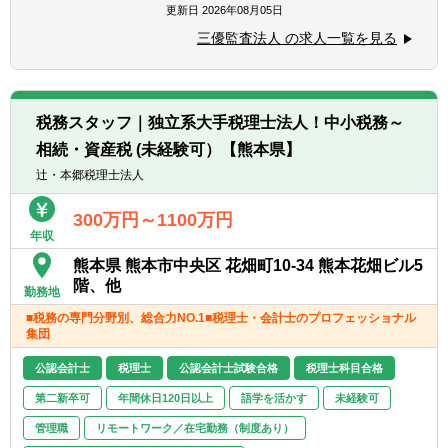
更新日
2026年08月05日
三優監査法人 の求人一覧を見る
税務スタッフ｜独立系大手税理士法人！中小税務～
相続・資産税 (未経験可）【熊本県】
辻・本郷税理士法人
300万円～1100万円
年収
熊本県 熊本市中央区 花畑町10-34 熊本花畑ビル5
階、他
勤務地
■税務の専門分野別、総合力NO.1■税理士・会計士のプロフェッショナル
集団
公認会計士
税理士
公認会計士試験合格
税理士科目合格
第二新卒可
年間休日120日以上
語学を活かす
未経験可
管理職
リモートワーク／在宅勤務（制度あり）