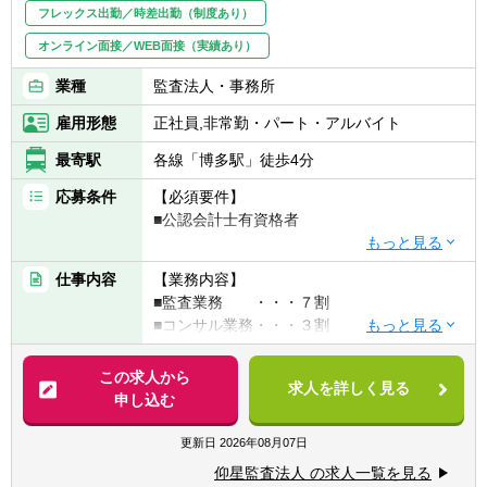
フレックス出勤／時差出勤（制度あり）
オンライン面接／WEB面接（実績あり）
業種
監査法人・事務所
雇用形態
正社員,非常勤・パート・アルバイト
最寄駅
各線「博多駅」徒歩4分
応募条件
【必須要件】
■公認会計士有資格者
【歓迎条件】
仕事内容
【業務内容】
■監査経験１－3年以上
■監査業務 ・・・７割
■コンサル業務・・・３割
・IPO支援業務
・IFRS導入支援
この求人から
求人を詳しく見る
・M&A支援業務
申し込む
・グループ再編支援業務
・財務アドバイザリー業務等
更新日
2026年08月07日
仰星監査法人 の求人一覧を見る
【クライアント形態】