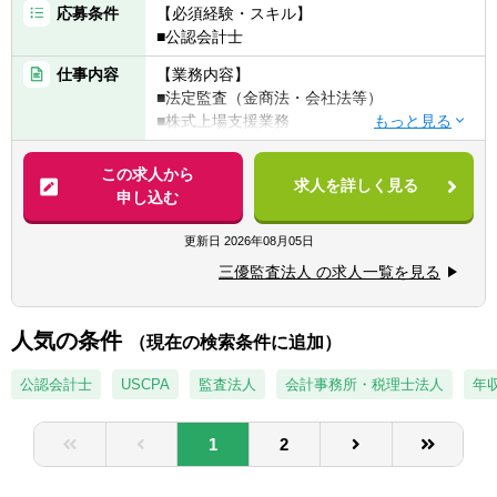
応募条件
【必須経験・スキル】
■公認会計士
仕事内容
【業務内容】
■法定監査（金商法・会社法等）
■株式上場支援業務
■その他の任意監査
この求人から
求人を詳しく見る
申し込む
更新日
2026年08月05日
三優監査法人 の求人一覧を見る
人気の条件
（現在の検索条件に追加）
公認会計士
USCPA
監査法人
会計事務所・税理士法人
年収
1
2