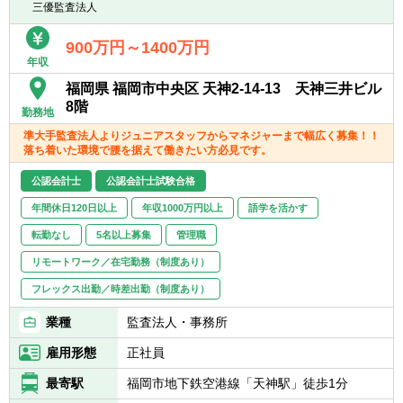
客様に対して、税務・会計サービスを提供し
三優監査法人
ています。
900万円～1400万円
年収
福岡県 福岡市中央区 天神2-14-13 天神三井ビル
8階
勤務地
準大手監査法人よりジュニアスタッフからマネジャーまで幅広く募集！！
落ち着いた環境で腰を据えて働きたい方必見です。
公認会計士
公認会計士試験合格
年間休日120日以上
年収1000万円以上
語学を活かす
転勤なし
5名以上募集
管理職
リモートワーク／在宅勤務（制度あり）
フレックス出勤／時差出勤（制度あり）
業種
監査法人・事務所
雇用形態
正社員
最寄駅
福岡市地下鉄空港線「天神駅」徒歩1分