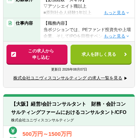
■独立行政法人や国立大学法人に対する会計
▽アソシエイト職以上
監査業務、会計及び内部統制アドバイザリー
■原則社会人経験1年以上
業務
■コンサルティング業務への興味・関心
■国、中央省庁/地方公共団体に対する会計支
仕事内容
【職務内容】
■一緒に会社を創っていくことに対する興
援業務、アドバイザリー業務
当ポジションでは、PEファンド投資先や上場
味・関心
■国民から負託された税財源で運営されてい
企業、そしてIPOを目指すベンチャーに対し
る公益法人、学校法人、医療法人、社会福祉
て、経営の現場に深く入り込み、CFO／COO
▽マネージャー職以上
法人等の
として企業価値の最大化をリードします。
この求人から
■財務・会計系コンサルティングファームで
■非営利法人に対する会計監査業務、会計及
求人を詳しく見る
申し込む
の就業経験3年以上
び内部統制、アドバイザリー業務
▽経営コンサルティング業務
■監査法人での就業経験3年以上
■経営企画や経営アクションの立案・実行
更新日
2026年08月07日
■事業会社での経理職経験5年以上
▽その他
■財務モデル・資金繰りモデルの開発支援
■事業会社での経営企画職経験5年以上
株式会社ユニヴィスコンサルティング の求人一覧を見る
■IFRS導入支援サービス：短期調査（課題の
■管理会計導入や原価管理体制の構築
抽出）、課題分析及び解決策等のアドバイ
■バリュエーション・債権評価・財産評定
【歓迎経験・スキル】
ス、導入アドバイス
■IPO支援、事業計画策定・予実分析
■会計や財務に関するコンサルティング業務
■品質管理業務：当法人の品質管理規程・マ
■M&A関連（DD、ストラクチャー立案、実行
の経験をお持ちの方
【大阪】経営/会計コンサルタント 財務・会計コン
ニュアル等の整備及び運用業務、GTILの品質
支援）
■監査法人や会計事務所出身の方
管理ルールの導入及び調整など
サルティングファームにおけるコンサルタント/CFO
■マーケティング・業務効率化施策の企画・
■事業会社での経理経験をお持ちの方
■データ監査業務：クライアント企業の基幹
実行
株式会社ユニヴィスコンサルティング
■公認会計士資格保有者（試験合格者含む）
システムや会計システムのデータを用いた不
■株主/ファンド向け経営会議のレポーティン
■Excel、PPT、Wordの実務における使用経験
正の検出及び分析ツールの選定及び開発など
グ
500万円～1500万円