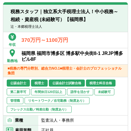
があります。
ら経営コンサルティングに携りたい方
■広範囲な取扱業務
■経験・能力をフルに発揮できる環境で働き
税務スタッフ｜独立系大手税理士法人！中小税務～
一般企業をはじめ、医療法人、公益法人、社
たい方
相続・資産税 (未経験可）【福岡県】
会福祉法人、地方公共団体、個人と幅広いお
客様に対して、税務・会計サービスを提供し
辻・本郷税理士法人
ています。
370万円～1100万円
年収
福岡県 福岡市博多区 博多駅中央街8-1 JRJP博多
ビル8F
勤務地
■税務の専門分野別、総合力NO.1■税理士・会計士のプロフェッショナル
集団
公認会計士
税理士
公認会計士試験合格
税理士科目合格
第二新卒可
年間休日120日以上
語学を活かす
未経験可
管理職
リモートワーク／在宅勤務（制度あり）
フレックス出勤／時差出勤（制度あり）
業種
監査法人・事務所
雇用形態
正社員