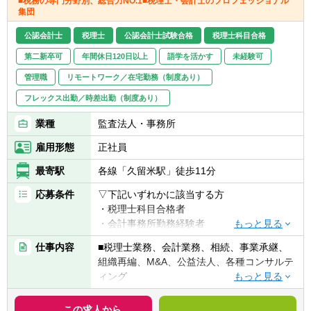
■税務の専門分野別、総合力NO.1■税理士・会計士のプロフェッショナル
■決算早期化支援
集団
■資金調達支援
■基幹システム導入支援
公認会計士
税理士
公認会計士試験合格
税理士科目合格
■内部統制構築支援
第二新卒可
年間休日120日以上
語学を活かす
未経験可
■監査法人/証券会社対応
管理職
リモートワーク／在宅勤務（制度あり）
※6ヶ月～1年程度のプロジェクトをチームで
フレックス出勤／時差出勤（制度あり）
担当。経験豊富な経営陣や専門家と連携し、
若手でも多様な業務に挑戦可能です。
業種
監査法人・事務所
雇用形態
正社員
最寄駅
各線「久留米駅」徒歩11分
応募条件
▽下記いずれかに該当する方
・税理士科目合格者
・会計事務所勤務経験者
仕事内容
■税理士業務、会計業務、相続、事業承継、
※応募要件は各支部によって異なります為、
組織再編、M&A、公益法人、各種コンサルテ
応募要件を満たしていない方でもご相談下さ
ィング
い。
※会計事務所未経験者の場合、状況によって
【法人全体の特色】
この求人から