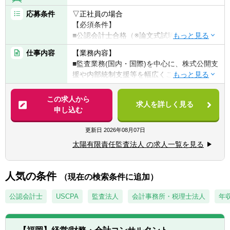
■財務・事業デューデリジェンス
■事業承継プランニング・実行（組織再編、
応募条件
▽正社員の場合
株式承継ストラクチャー等）
【必須条件】
■公認会計士合格（※論文式試験合格者を含
※上記は雇入れ直後の業務範囲であり、会社
む）もしくはUSCPA全科目合格をされている
仕事内容
【業務内容】
の定める業務内容に変更の可能性あり
方。
■監査業務(国内・国際)を中心に、株式公開支
※監査のご経験や年数によって優遇させてい
援や内部統制支援等を幅広くご担当いただき
ただく場合がございます。
ます。
■部門ごとに案件を細分化していないため、
この求人から
【歓迎要件】
求人を詳しく見る
横断的に業務を経験することができます。
申し込む
■主査（主任・現場責任者）経験 1年以上
※監査とアドバイザリー業務の割合について
は、ご本人の希望を考慮します。
更新日
2026年08月07日
▽契約社員の場合
【必須要件】
太陽有限責任監査法人 の求人一覧を見る
【具体的には】
■公認会計士（※論文式試験合格者を含む）
▽国際業務
かつ 3年以上の監査経験
■リファードイン業務：各国グラントソント
人気の条件
■USCPA全科目合格 かつ 3年以上の監査経
（現在の検索条件に追加）
ンの監査クライアント（外資系企業）の日本
験
子会社の監査業務等への対応
公認会計士
USCPA
監査法人
会計事務所・税理士法人
年収
（監査、特定項目の監査手続、合意された手
【歓迎要件】
続、レビュー）
■主査（主任・現場責任者）経験 1年以上
■リファードアウト業務：当法人の監査クラ