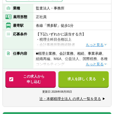
業種
監査法人・事務所
雇用形態
正社員
最寄駅
各線「博多駅」徒歩1分
応募条件
【下記いずれかに該当する方】
・税理士科目合格以上
・会計事務所勤務経験者
・公認会計士（監査経験1年以上ある方)※税
仕事内容
■税理士業務、会計業務、相続、事業承継、
務業務未経験会計士の方も歓迎いたしま
組織再編、M&A、公益法人、国際税務、各種
す！！
コンサルティング
・普通自動車免許
【法人全体の特色】
この求人から
求人を詳しく見る
■業界トップレベルの規模でお客様に対して
申し込む
【求める人物像】
サービス提供しています。
■税務・会計にとどまらず、総合的な観点か
■チーム連携：税理士、公認会計士、中小企
更新日
2026年08月05日
ら経営コンサルティングに携りたい方
業診断士など、税務・会計に関わる様々な分
■経験・能力をフルに発揮できる環境で働き
辻・本郷税理士法人 の求人一覧を見る
野のエキスパートが集結し、案件によって
たい方
は、互いにチームを組んで業務を進めること
があります。