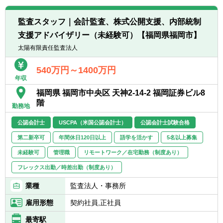
整・再生手続支援（任意整理手続、準則型私
【求める人物像】
的整理手続、法的整理手続）
■コミュニケーション力
監査スタッフ｜会計監査、株式公開支援、内部統制
■事業の継続・売却・清算等の重要な意思決
■論理的思考力
支援アドバイザリー（未経験可）【福岡県福岡市】
定／戦略オプションの検討・実行支援（事業
■仮説立案力
撤退計画の策定・実行支援を含む）
太陽有限責任監査法人
■成長指向、リーダーシップ
■スポンサーを擁する再生型M&Aにおけるフ
■タフネス・レジリエンス
ァイナンシャル・アドバイザリー（FA）
540万円～1400万円
年収
■事業承継に係る一連のグループ内再編・資
本政策・資金調達等支援（※地域ファミリー
福岡県 福岡市中央区 天神2-14-2 福岡証券ビル8
ビジネス（同族会社）における事業承継支援
階
勤務地
（親族内及び親族外）含む。）
公認会計士
USCPA（米国公認会計士）
公認会計士試験合格
〈コアとなる知見〉
第二新卒可
年間休日120日以上
語学を活かす
5名以上募集
■ターンアラウンド戦略・施策の立案・定量
化・実行
未経験可
管理職
リモートワーク／在宅勤務（制度あり）
■財務モデリング並びに財務3表（PL・BS・
フレックス出勤／時差出勤（制度あり）
CF）計画を含む事業計画の策定・実行
■債権者・株主・従業員等の各種ステークホ
業種
監査法人・事務所
ルダーとの交渉・利害調整、再生手続実行
雇用形態
契約社員,正社員
■M&Aにおけるフィナンシャル・アドバイザ
リー（FA）（主に再生型M&A）
最寄駅