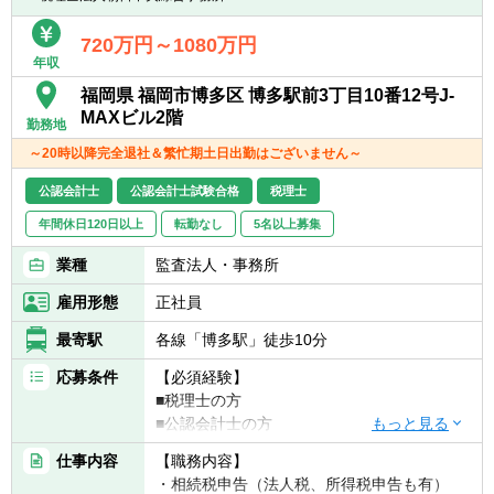
会福祉法人、地方公共団体、海外法人、個人
出すことが可能です。
と幅広いお客様に対して、税務・会計サービ
・希望が通る確率はおおよそ約60％程度で
720万円～1080万円
スを提供しています。
す。
年収
・また、全国に拠点があるため、ご家庭の事
福岡県 福岡市博多区 博多駅前3丁目10番12号J-
情によって比較的自由に変更することが可能
MAXビル2階
勤務地
です。
～20時以降完全退社＆繁忙期土日出勤はございません～
公認会計士
公認会計士試験合格
税理士
年間休日120日以上
転勤なし
5名以上募集
業種
監査法人・事務所
雇用形態
正社員
最寄駅
各線「博多駅」徒歩10分
応募条件
【必須経験】
■税理士の方
■公認会計士の方
or
仕事内容
【職務内容】
■会計事務所経験3年以上
・相続税申告（法人税、所得税申告も有）