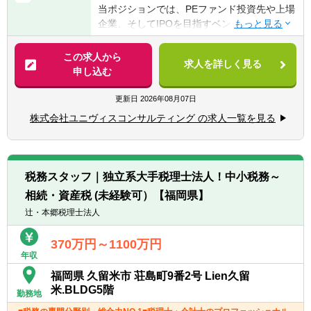
当ポジションでは、PEファンド投資先や上場
味・関心
企業、そしてIPOを目指すベンチャーに対し
て、経営の現場に深く入り込み、CFO／COO
▽マネージャー職以上
として企業価値の最大化をリードします。
この求人から
■財務・会計系コンサルティングファームで
求人を詳しく見る
申し込む
の就業経験3年以上
▽経営コンサルティング業務
■監査法人での就業経験3年以上
■経営企画や経営アクションの立案・実行
更新日
2026年08月07日
■事業会社での経理職経験5年以上
■財務モデル・資金繰りモデルの開発支援
■事業会社での経営企画職経験5年以上
株式会社ユニヴィスコンサルティング の求人一覧を見る
■管理会計導入や原価管理体制の構築
■バリュエーション・債権評価・財産評定
【歓迎経験・スキル】
■IPO支援、事業計画策定・予実分析
■会計や財務に関するコンサルティング業務
■M&A関連（DD、ストラクチャー立案、実行
の経験をお持ちの方
税務スタッフ｜独立系大手税理士法人！中小税務～
支援）
■監査法人や会計事務所出身の方
相続・資産税 (未経験可）【福岡県】
■マーケティング・業務効率化施策の企画・
■事業会社での経理経験をお持ちの方
実行
辻・本郷税理士法人
■公認会計士資格保有者（試験合格者含む）
■株主/ファンド向け経営会議のレポーティン
■Excel、PPT、Wordの実務における使用経験
グ
370万円～1100万円
年収
■コーポレートファイナンス業務
福岡県 久留米市 荘島町9番2号 Lien久留
▽会計コンサルティング業務
米.BLDG5階
勤務地
■IPO準備支援