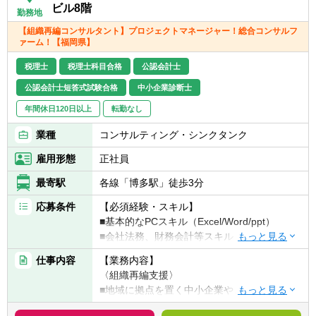
ビル8階
勤務地
【組織再編コンサルタント】プロジェクトマネージャー！総合コンサルフ
ァーム！【福岡県】
税理士
税理士科目合格
公認会計士
公認会計士短答式試験合格
中小企業診断士
年間休日120日以上
転勤なし
業種
コンサルティング・シンクタンク
雇用形態
正社員
最寄駅
各線「博多駅」徒歩3分
応募条件
【必須経験・スキル】
■基本的なPCスキル（Excel/Word/ppt）
■会社法務、財務会計等スキル
■事業会社での経営企画部経験のある方
仕事内容
【業務内容】
■システムコンサルティング等のプロジェク
〈組織再編支援〉
トマネジャー経験のある方
■地域に拠点を置く中小企業や、IPOを目指す
■M＆AやFA業務等のコンサルティング業務経
成長企業から上場会社まで、幅広い業種・企
験のある方