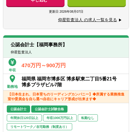
申し込む
・グループ再編支援業務
・財務アドバイザリー業務等
更新日
2026年08月07日
【クライアント形態】
仰星監査法人 の求人一覧を見る
■法人全体でのクライアント数 …300社前後
■業界業種…特化はしていなく、幅広く行っ
ております。※金融系は担当しておりません
■売上規模…メインは売上数十億円～数百億
公認会計士【福岡事務所】
円位※上場企業も有
仰星監査法人
■担当件数…5～6名のチームにて、10社前後
を担当します※職位、個々の案件にて件数は
470万円～900万円
前後します
年収
福岡県 福岡市博多区 博多駅東二丁目5番21号
所属する業務推進室や、委員会を自ら選択す
博多プラザビル7階
る事により自在にキャリア形成が出来ます。
勤務地
・業務推進室（FAS、国際、IPO、IFRS、
【日本生まれ、日本育ちのリーディングカンパニー】◆所属する業務推進
PIA、パブリック、MCS、業務開発）
室や委員会を自ら選べ自在にキャリア形成が出来ます◆
・委員会（品質管理、監査、会計、情報管
公認会計士
公認会計士試験合格
理、コミュニケーション、広報、リクルー
ト、人材開発、アサイン、ネクシア東京）
年間休日120日以上
年収1000万円以上
転勤なし
リモートワーク／在宅勤務（制度あり）