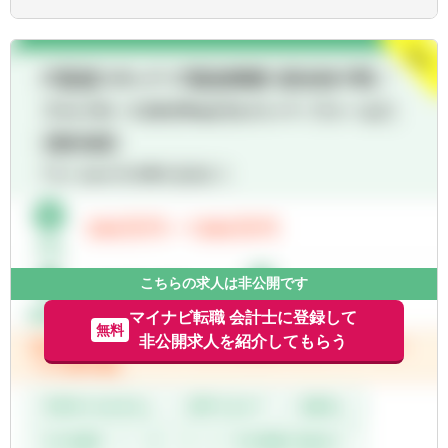
■法人全体でのクライアント数 …300社前後
■業界業種…特化はしていなく、幅広く行っ
ております
※金融系は担当しておりません
■売上規模…メインは売上数十億円～数百億
円位※上場企業も有
■担当件数…5～6名のチームにて、10社前後
を担当します
※職位、個々の案件にて件数は
前後します
新規のクライアントにつきましては、お客様
からのご紹介やセミナーにて徐々に増えてい
こちらの求人は非公開です
る状況です。
マイナビ転職 会計士に登録して
無料
非公開求人を紹介してもらう