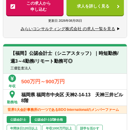
業規模のお客さまを対象に、組織再編コンサ
この求人から
求人を詳しく見る
ルティング業務のプロジェクト推進をお任せ
申し込む
【歓迎経験・スキル】
します。
■税理士/実務経験3年以上（一般事業会社経験
■お客さま（経営者や経営企画室）との対話
更新日
2026年08月05日
尚可）
を通じて企業に最適な組織再編のプランを共
■税理士試験2科目以上合格者/実務経験5年以
みらいコンサルティング株式会社 の求人一覧を見る
に考え、幅広い視点でお客様の成長の”実
上（一般事業会社経験者尚可）
現”を支援します。
■公認会計士/実務経験3年以上
■公認会計士短答式試験合格者/実務経験3年以
■組織再編の実施により顕在化するさまざま
上（一般事業会社経験者尚可）
【福岡】公認会計士（シニアスタッフ）｜時短勤務/
な課題に対して、公認会計士・税理士・社会
■中小企業診断士/実務経験3年以上
週3～4勤務/リモート勤務可◎
保険労務士・司法書士などの専門家チ ームを
■監査法人勤務者、会計事務所勤務者、金融
組成し、あらゆる角度から的確なアドバイス
三優監査法人
機関・証券会社勤務者の方歓迎
を行いながら、最適な組織再編プランを作成
■（～40代）組織再編等のプロジェクトマネ
し、実行までサポートします。
500万円～900万円
ジャー経験者歓迎
年収
■その他、ITシステム導入コンサルティング
福岡県 福岡市中央区 天神2-14-13 天神三井ビル
【求める人物像】
業務、M&A業務（FA業務やPMI業務）にも携
8階
■個人プレーでなくチームで取組む体制に魅
勤務地
わっていただくことができます。
力を感じる方
世界5大会計事務所の一つであるBDO Internationalのメンバーファーム
■できることの幅を拡げたい、ゼネラリスト
志向の方
公認会計士
公認会計士試験合格
■同社HPもご覧いただいた上で、「人」「お
年間休日120日以上
年収1000万円以上
語学を活かす