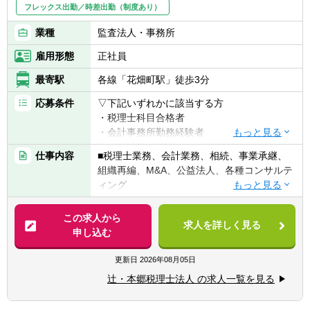
フレックス出勤／時差出勤（制度あり）
業種
監査法人・事務所
雇用形態
正社員
最寄駅
各線「花畑町駅」徒歩3分
応募条件
▽下記いずれかに該当する方
・税理士科目合格者
・会計事務所勤務経験者
仕事内容
■税理士業務、会計業務、相続、事業承継、
※応募要件は各支部によって異なります為、
組織再編、M&A、公益法人、各種コンサルテ
応募要件を満たしていない方でもご相談下さ
ィング
い。
※会計事務所未経験者の場合、状況によって
【法人全体の特色】
この求人から
は東京にて研修を受けていただく場合があり
求人を詳しく見る
■業界トップレベルの規模でお客様に対して
申し込む
ます。
サービス提供しています。
※普通自動車免許は必須となります。
■チーム連携：税理士、公認会計士、中小企
更新日
2026年08月05日
業診断士など、税務・会計に関わる様々な分
辻・本郷税理士法人 の求人一覧を見る
野のエキスパートが集結し、案件によって
【求める人物像】
は、互いにチームを組んで業務を進めること
■税務・会計にとどまらず、総合的な観点か