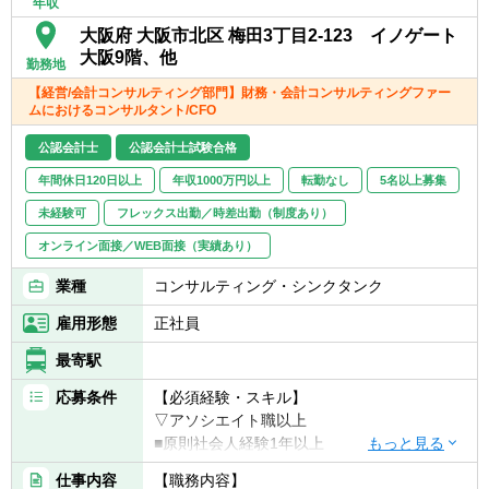
年収
■コーポレートファイナンス業務
大阪府 大阪市北区 梅田3丁目2‐123 イノゲート
▽会計コンサルティング業務
大阪9階、他
勤務地
■IPO準備支援
【経営/会計コンサルティング部門】財務・会計コンサルティングファー
■決算早期化支援
ムにおけるコンサルタント/CFO
■資金調達支援
■基幹システム導入支援
公認会計士
公認会計士試験合格
■内部統制構築支援
年間休日120日以上
年収1000万円以上
転勤なし
5名以上募集
■監査法人/証券会社対応
未経験可
フレックス出勤／時差出勤（制度あり）
※6ヶ月～1年程度のプロジェクトをチームで
オンライン面接／WEB面接（実績あり）
担当。経験豊富な経営陣や専門家と連携し、
若手でも多様な業務に挑戦可能です。
業種
コンサルティング・シンクタンク
雇用形態
正社員
最寄駅
応募条件
【必須経験・スキル】
▽アソシエイト職以上
■原則社会人経験1年以上
■コンサルティング業務への興味・関心
仕事内容
【職務内容】
■一緒に会社を創っていくことに対する興