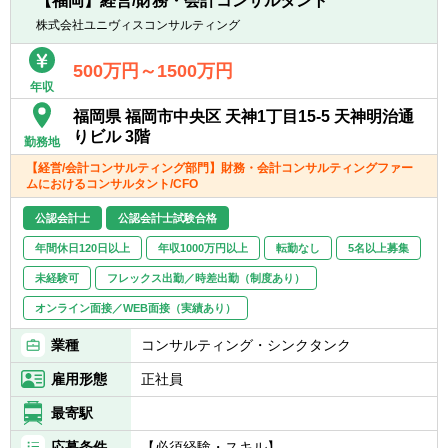
【福岡】経営/財務・会計コンサルタント
イアント（日系企業）の海外子会社の監査J-
株式会社ユニヴィスコンサルティング
SOX業務を各国の海外メンバーファームへ依
頼し、親会社監査人としてグループ監査を実
500万円～1500万円
施
年収
■海外メンバーファームと連携した、内部監
福岡県 福岡市中央区 天神1丁目15‐5 天神明治通
査サポート業務
りビル 3階
勤務地
▽金融
【経営/会計コンサルティング部門】財務・会計コンサルティングファー
■銀行、信用金庫、信用組合への会計監査
ムにおけるコンサルタント/CFO
■証券業への会計監査
公認会計士
公認会計士試験合格
▽IPO
年間休日120日以上
年収1000万円以上
転勤なし
5名以上募集
■短期調査：現状の会社の課題抽出及び対応
未経験可
フレックス出勤／時差出勤（制度あり）
策の検討
■アドバイザリーサービス：会社の要望に応
オンライン面接／WEB面接（実績あり）
じた上場準備のサポート
業種
コンサルティング・シンクタンク
■監査、上場申請書類レビュー：上場までの
監査業務や、上場申請時に必要となる書類の
雇用形態
正社員
チェック
最寄駅
▽パブリック
応募条件
【必須経験・スキル】