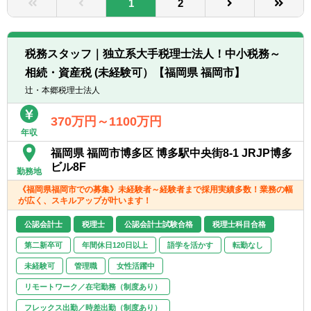
1
2
転職お役立ち情報
ご利用ガイド
税務スタッフ｜独立系大手税理士法人！中小税務～
非公開求人とは？
相続・資産税 (未経験可）【福岡県 福岡市】
辻・本郷税理士法人
サービス紹介
370万円～1100万円
転職お役立ち情報
年収
業界情報
福岡県 福岡市博多区 博多駅中央街8-1 JRJP博多
ビル8F
勤務地
求人情報
《福岡県福岡市での募集》未経験者～経験者まで採用実績多数！業務の幅
が広く、スキルアップが叶います！
公認会計士
税理士
公認会計士試験合格
税理士科目合格
第二新卒可
年間休日120日以上
語学を活かす
転勤なし
未経験可
管理職
女性活躍中
リモートワーク／在宅勤務（制度あり）
フレックス出勤／時差出勤（制度あり）