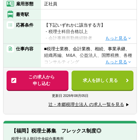
雇用形態
正社員
最寄駅
応募条件
【下記いずれかに該当する方】
・税理士科目合格以上
・会計事務所勤務経験者
・公認会計士（監査経験1年以上ある方)※税
仕事内容
■税理士業務、会計業務、相続、事業承継、
務業務未経験会計士の方も歓迎いたしま
組織再編、M&A、公益法人、国際税務、各種
す！！
コンサルティング
・普通自動車免許
【法人全体の特色】
この求人から
求人を詳しく見る
■業界トップレベルの規模でお客様に対して
申し込む
【求める人物像】
サービス提供しています。
■税務・会計にとどまらず、総合的な観点か
■チーム連携：税理士、公認会計士、中小企
更新日
2026年08月05日
ら経営コンサルティングに携りたい方
業診断士など、税務・会計に関わる様々な分
■経験・能力をフルに発揮できる環境で働き
辻・本郷税理士法人 の求人一覧を見る
野のエキスパートが集結し、案件によって
たい方
は、互いにチームを組んで業務を進めること
があります。
【部署異動について】
■広範囲な取扱業務
■フリーエージェント制度
【福岡】税理士募集 フレックス制度◎
一般企業をはじめ、医療法人、公益法人、社
・年に2回上司を通さずに直接人事へ依頼を
税理士法人朝日中央綜合事務所