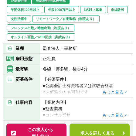
公認会計士
公認会計士試験合格
年間休日120日以上
年収1000万円以上
5名以上募集
未経験可
女性活躍中
リモートワーク／在宅勤務（制度あり）
フレックス出勤／時差出勤（制度あり）
オンライン面接／WEB面接（実績あり）
業種
監査法人・事務所
雇用形態
正社員
最寄駅
各線「博多駅」徒歩4分
応募条件
【必須要件】
■公認会計士有資格者又は試験合格者
※未経験の方も可能です
仕事内容
【業務内容】
【歓迎条件】
■監査業務
■監査経験3年以上
■コンサル業務
・IPO支援業務
・IFRS導入支援
この求人から
求人を詳しく見る
・M&A支援業務