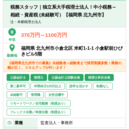
【部署異動について】
■広範囲な取扱業務
■フリーエージェント制度
税務スタッフ｜独立系大手税理士法人！中小税務～
一般企業をはじめ、医療法人、公益法人、社
・年に2回上司を通さずに直接人事へ依頼を
相続・資産税 (未経験可）【福岡県 北九州市】
会福祉法人、地方公共団体、海外法人、個人
出すことが可能です。
と幅広いお客様に対して、税務・会計サービ
辻・本郷税理士法人
・希望が通る確率はおおよそ約60％程度で
スを提供しています。
す。
370万円～1100万円
・また、全国に拠点があるため、ご家庭の事
年収
情によって比較的自由に変更することが可能
福岡県 北九州市小倉北区 米町1-1-1 小倉駅前ひび
です。
きビル5階
勤務地
《福岡県北九州市での募集》未経験者～経験者まで採用実績多数！業務の
幅が広く、スキルアップが叶います！
公認会計士
税理士
公認会計士試験合格
税理士科目合格
第二新卒可
年間休日120日以上
語学を活かす
転勤なし
未経験可
管理職
女性活躍中
リモートワーク／在宅勤務（制度あり）
フレックス出勤／時差出勤（制度あり）
業種
監査法人・事務所