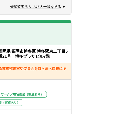
仰星監査法人 の求人一覧を見る
前後
っております。※金融系は担当しておりま
億円位※上場企業も有
前後を担当します※職位、個々の案件にて件
択する事により自在にキャリア形成が出来
福岡県 福岡市博多区 博多駅東二丁目5
、PIA、パブリック、MCS、業務開発）
番21号 博多プラザビル7階
管理、コミュニケーション、広報、リクル
京）
る業務推進室や委員会を自ら選べ自在にキ
トワーク／在宅勤務（制度あり）
接（実績あり）