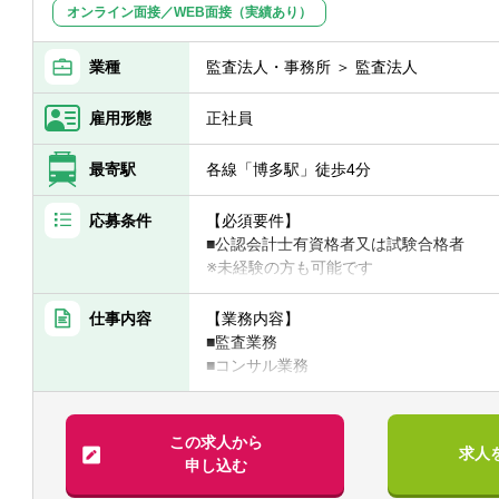
オンライン面接／WEB面接（実績あり）
業種
監査法人・事務所 ＞ 監査法人
雇用形態
正社員
最寄駅
各線「博多駅」徒歩4分
応募条件
【必須要件】
■公認会計士有資格者又は試験合格者
※未経験の方も可能です
【歓迎条件】
仕事内容
【業務内容】
■監査経験3年以上
■監査業務
■コンサル業務
・IPO支援業務
・IFRS導入支援
・M&A支援業務
この求人から
求人
・グループ再編支援業務
申し込む
・財務アドバイザリー業務等