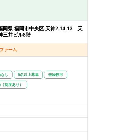
監査サポート業務
福岡県 福岡市中央区 天神2-14-13 天
神三井ビル8階
応策の検討
ーファーム
応じた上場準備のサポート
の監査業務や、上場申請時に必要となる書
勤なし
5名以上募集
未経験可
勤（制度あり）
計監査業務、会計及び内部統制アドバイザ
計支援業務、アドバイザリー業務
いる公益法人、学校法人、医療法人、社会
及び内部統制、アドバイザリー業務