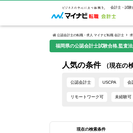
会計士・試験
公認会計士の転職・求人 マイナビ転職 会計士
求
福岡県の公認会計士試験合格,監査
マイナビ転
ご状況別
会計士試
保有資格
ご利用ガイ
人気の条件
年齢別転職
受験資格・
公認会計士
（現在の
よくあるご
はじめての
試験科目一
公認会計士
サービス紹介
転職お役立ち情報
業界情報
ご利用の流
公認会計士
USCPA
会
2回目以降
試験合格後
USCPA（
求人情報
リモートワーク可
未経験可
現在の検索条件