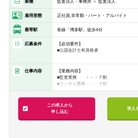
業種
監査法人・事務所 ＞ 監査法人
雇用形態
正社員,非常勤・パート・アルバイト
最寄駅
各線「博多駅」徒歩4分
応募条件
【必須要件】
■公認会計士有資格者
【歓迎条件】
■監査経験１－3年以上
仕事内容
【業務内容】
■監査業務 ・・・７割
■コンサル業務・・・３割
・IPO支援業務
・IFRS導入支援
・M&A支援業務
この求人から
求人
・グループ再編支援業務
申し込む
・財務アドバイザリー業務等
【クライアント形態】
■法人全体でのクライアント数 …300社