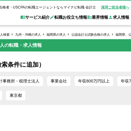
合格者・USCPAの転職エージェントならマイナビ転職 会計士
採用ご担当者様へ
サービス紹介
転職お役立ち情報
業界情報
求人情報
人検索
九州・沖縄の求人
福岡県の求人
公認会計士試験合格の求人
福岡県、
法人の転職・求人情報
職 会計士とは？
Web面談サービス
非公
転職ガイド
験情報
別求人情報
業界別求人情報
業界トピックス
転職活動お役立
ド
個別転職相談会・セミナー
アク
ポイント
申し込み手順
女性会計士の転職
監査法人
業界情報の記事一覧
転職お役立ち情報
金融機関
検索条件に追加）
質問
キャリアアドバイザーのご紹介
転職の方へ
覧
試験合格
USCPAの転職
会計士が活躍できる転職先
会計士・試験合格
会計事務所・税理士法人
事業会社
れ
転職成功事例
計事務所・税理士法人
事業会社
年収800万円以上
年収
の転職の方へ
の流れ
米国公認会計士）
未経験分野への転職
監査法人
WEB面接完全ガ
東京都
コンサルティングファー
ム