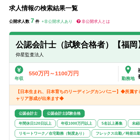
求人情報の検索結果一覧
7
公開求人数
件
+非公開求人あり
非公開求人とは
公認会計士（試験合格者）【福岡
仰星監査法人
550万円～1100万円
年収
勤務地
【日本生まれ、日本育ちのリーディングカンパニー】◆所属す
ャリア形成が出来ます◆
公認会計士
公認会計士試験合格
年間休日120日以上
年収1000万円以上
5名以上募集
未経
リモートワーク／在宅勤務（制度あり）
フレックス出勤／時差出