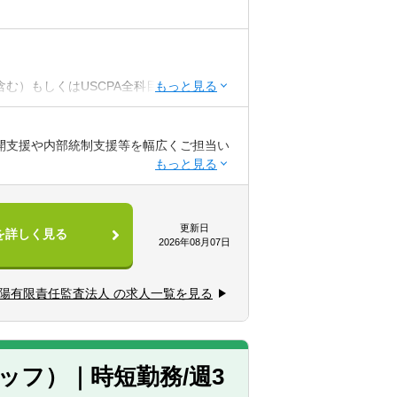
む）もしくはUSCPA全科目合格をされて
ていただく場合がございます。
公開支援や内部統制支援等を幅広くご担当い
上
、横断的に業務を経験することができま
いては、ご本人の希望を考慮します。
更新日
を詳しく見る
2026年08月07日
） かつ 3年以上の監査経験
査経験
陽有限責任監査法人 の求人一覧を見る
トンの監査クライアント（外資系企業）の
上
た手続、レビュー）
ライアント（日系企業）の海外子会社の監
ァームへ依頼し、親会社監査人としてグルー
ッフ）｜時短勤務/週3