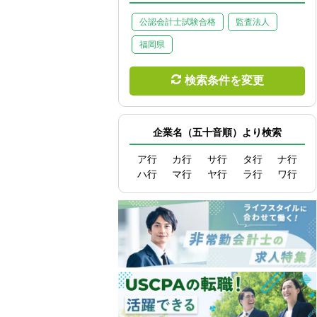
公認会計士試験合格
監査法人
福岡県
検索条件を変更
企業名（五十音順）より検索
ア行
カ行
サ行
タ行
ナ行
ハ行
マ行
ヤ行
ラ行
ワ行