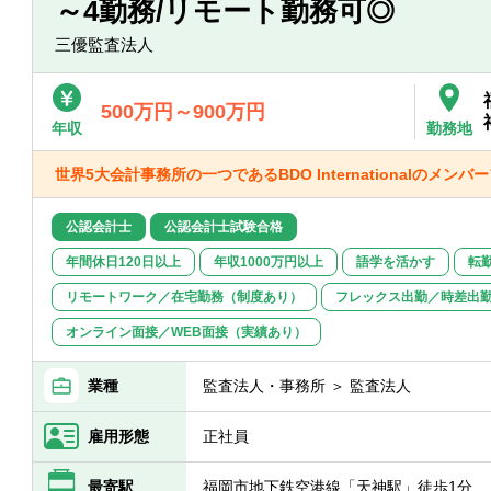
～4勤務/リモート勤務可◎
■海外メンバーファームと連携した、内部
三優監査法人
▽金融
■銀行、信用金庫、信用組合への会計監査
■証券業への会計監査
500万円～900万円
年収
勤務地
▽IPO
■短期調査：現状の会社の課題抽出及び対
世界5大会計事務所の一つであるBDO Internationalのメンバ
■アドバイザリーサービス：会社の要望に
■監査、上場申請書類レビュー：上場まで
公認会計士
公認会計士試験合格
類のチェック
年間休日120日以上
年収1000万円以上
語学を活かす
転
▽パブリック
リモートワーク／在宅勤務（制度あり）
フレックス出勤／時差出
■独立行政法人や国立大学法人に対する会
リー業務
オンライン面接／WEB面接（実績あり）
■国、中央省庁/地方公共団体に対する会
■国民から負託された税財源で運営されて
業種
監査法人・事務所 ＞ 監査法人
福祉法人等の
■非営利法人に対する会計監査業務、会計
雇用形態
正社員
▽その他
最寄駅
福岡市地下鉄空港線「天神駅」徒歩1分