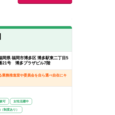
】
福岡県 福岡市博多区 博多駅東二丁目5
番21号 博多プラザビル7階
る業務推進室や委員会を自ら選べ自在にキ
験可
女性活躍中
勤（制度あり）