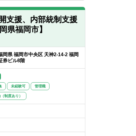
っております
ん
億円位※上場企業も有
開支援、内部統制支援
前後を担当します
岡県福岡市】
前後します
客様からのご紹介やセミナーにて徐々に増
福岡県 福岡市中央区 天神2-14-2 福岡
証券ビル8階
集
未経験可
管理職
勤（制度あり）