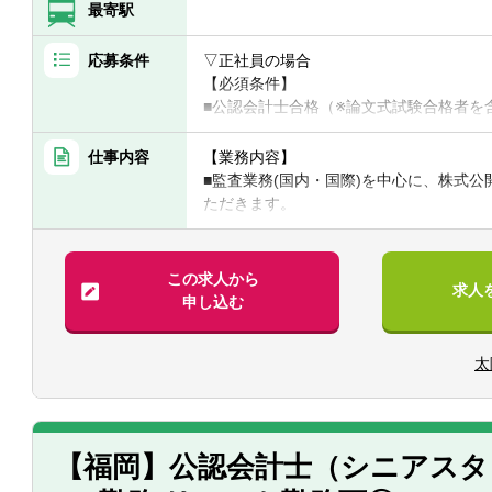
最寄駅
応募条件
▽正社員の場合
【必須条件】
■公認会計士合格（※論文式試験合格者を含
いる方。
※監査のご経験や年数によって優遇させ
仕事内容
【業務内容】
■監査業務(国内・国際)を中心に、株式
【歓迎要件】
ただきます。
■主査（主任・現場責任者）経験 1年以
■部門ごとに案件を細分化していないため
す。
▽契約社員の場合
※監査とアドバイザリー業務の割合につ
この求人から
求人
【必須要件】
申し込む
■公認会計士（※論文式試験合格者を含む
【具体的には】
■USCPA全科目合格 かつ 3年以上の監
▽国際業務
太
■リファードイン業務：各国グラントソン
【歓迎要件】
日本子会社の監査業務等への対応
■主査（主任・現場責任者）経験 1年以
（監査、特定項目の監査手続、合意され
■リファードアウト業務：当法人の監査ク
査J-SOX業務を各国の海外メンバーフ
【福岡】公認会計士（シニアスタ
プ監査を実施