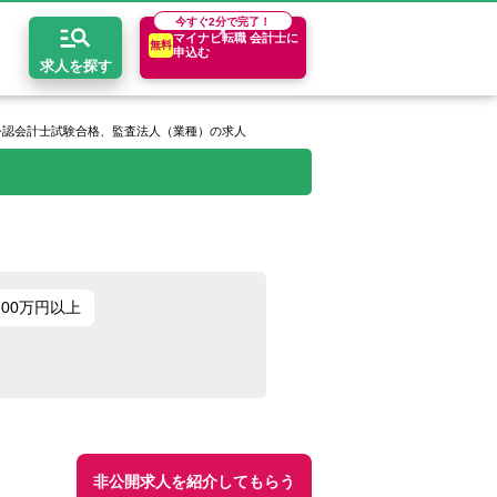
今すぐ
2分で完了！
マイナビ転職 会計士に
無料
申込む
求人を探す
公認会計士試験合格、監査法人（業種）の求人
開求人とは？
ちコンテンツ
エリア別求人情報
セスマップ
コンサルティングファーム
関東・首都圏
年収診断
者の転職Q&A
会計事務所・税理士法人
関西
キャリア診断
700万円以上
イド
事業会社
東海
非公開求人を紹介してもらう