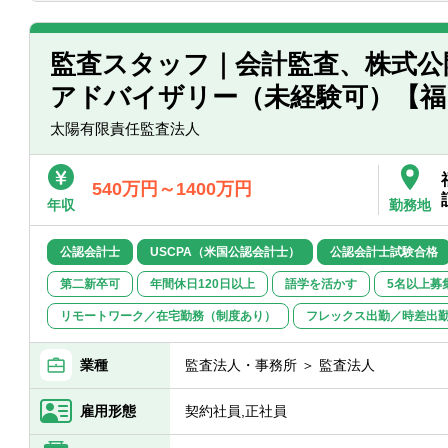
■業界業種…特化はしていなく、幅広く行
※金融系は担当しておりませ
■売上規模…メインは売上数十億円～数百
監査スタッフ｜会計監査、株式公
■担当件数…5～6名のチームにて、10社
アドバイザリー（未経験可）【福
※職位、個々の案件にて件数は
太陽有限責任監査法人
新規のクライアントにつきましては、お
えている状況です。
540万円～1400万円
年収
勤務地
公認会計士
USCPA（米国公認会計士）
公認会計士試験合格
第二新卒可
年間休日120日以上
語学を活かす
5名以上募
リモートワーク／在宅勤務（制度あり）
フレックス出勤／時差出
業種
監査法人・事務所 ＞ 監査法人
雇用形態
契約社員,正社員