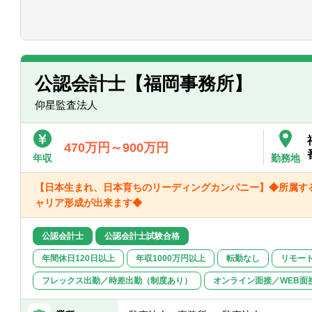
【クライアント形態】
■法人全体でのクライアント数 …300社
■業界業種…特化はしていなく、幅広く行
せん
■売上規模…メインは売上数十億円～数百
■担当件数…5～6名のチームにて、10社
公認会計士【福岡事務所】
数は前後します
仰星監査法人
所属する業務推進室や、委員会を自ら選
ます。
470万円～900万円
・業務推進室（FAS、国際、IPO、IFRS
年収
勤務地
・委員会（品質管理、監査、会計、情報
ート、人材開発、アサイン、ネクシア東
【日本生まれ、日本育ちのリーディングカンパニー】◆所属す
ャリア形成が出来ます◆
公認会計士
公認会計士試験合格
年間休日120日以上
年収1000万円以上
転勤なし
リモー
フレックス出勤／時差出勤（制度あり）
オンライン面接／WEB面