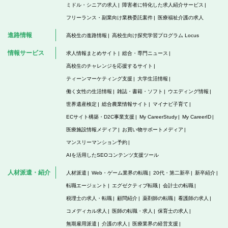
ミドル・シニアの求人
障害者に特化した求人紹介サービス
フリーランス・副業向け業務委託案件
医療福祉介護の求人
進路情報
高校生の進路情報
高校生向け探究学習プログラム Locus
情報サービス
求人情報まとめサイト
総合・専門ニュース
高校生のチャレンジを応援するサイト
ティーンマーケティング支援
大学生活情報
働く女性の生活情報
雑誌・書籍・ソフト
ウエディング情報
世界遺産検定
総合農業情報サイト
マイナビ子育て
ECサイト構築・D2C事業支援
My CareerStudy
My CareerID
医療施設情報メディア
お買い物サポートメディア
マンスリーマンション予約
AIを活用したSEOコンテンツ支援ツール
人材派遣・紹介
人材派遣
Web・ゲーム業界の転職
20代・第二新卒
新卒紹介
転職エージェント
エグゼクティブ転職
会計士の転職
税理士の求人・転職
顧問紹介
薬剤師の転職
看護師の求人
コメディカル求人
医師の転職・求人
保育士の求人
無期雇用派遣
介護の求人
医療業界の経営支援