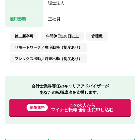
転職お役立ち情報
理士法人
ご利用ガイド
雇用形態
正社員
非公開求人とは？
第二新卒可
年間休日120日以上
管理職
サービス紹介
リモートワーク／在宅勤務（制度あり）
転職お役立ち情報
フレックス出勤／時差出勤（制度あり）
業界情報
求人情報
会計士業界専任のキャリアアドバイザーが
あなたの転職成功を支援します。
この求人から
簡単無料
マイナビ転職 会計士に申し込む