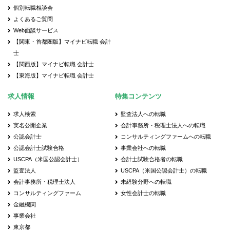
個別転職相談会
よくあるご質問
Web面談サービス
【関東・首都圏版】マイナビ転職 会計
士
【関西版】マイナビ転職 会計士
【東海版】マイナビ転職 会計士
求人情報
特集コンテンツ
求人検索
監査法人への転職
実名公開企業
会計事務所・税理士法人への転職
公認会計士
コンサルティングファームへの転職
公認会計士試験合格
事業会社への転職
USCPA（米国公認会計士）
会計士試験合格者の転職
監査法人
USCPA（米国公認会計士）の転職
会計事務所・税理士法人
未経験分野への転職
コンサルティングファーム
女性会計士の転職
金融機関
事業会社
東京都