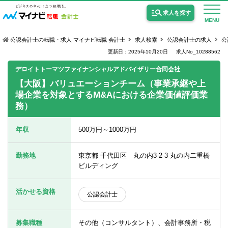
求人を探す
MENU
公認会計士の転職・求人 マイナビ転職 会計士
求人検索
公認会計士の求人
公
更新日：2025年10月20日
求人No_10288562
デロイトトーマツファイナンシャルアドバイザリー合同会社
【大阪】バリュエーションチーム（事業承継や上
場企業を対象とするM&Aにおける企業価値評価業
公認会計士の求人
務）
監査法人の求人
年収
500万円～1000万円
公認会計士試験合格向けの求人
勤務地
東京都 千代田区 丸の内3-2-3 丸の内二重橋
USCPA（米国公認会計士）の求人
ビルディング
活かせる資格
女性会計士の転職
公認会計士
個別転職相談会・セミナー
募集職種
その他（コンサルタント）、会計事務所・税