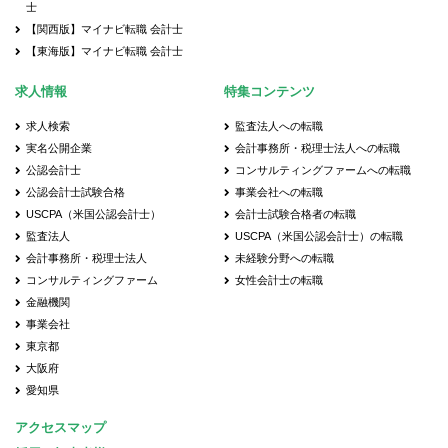
士
【関西版】マイナビ転職 会計士
【東海版】マイナビ転職 会計士
求人情報
特集コンテンツ
求人検索
監査法人への転職
実名公開企業
会計事務所・税理士法人への転職
公認会計士
コンサルティングファームへの転職
公認会計士試験合格
事業会社への転職
USCPA（米国公認会計士）
会計士試験合格者の転職
監査法人
USCPA（米国公認会計士）の転職
会計事務所・税理士法人
未経験分野への転職
コンサルティングファーム
女性会計士の転職
金融機関
事業会社
東京都
大阪府
愛知県
アクセスマップ