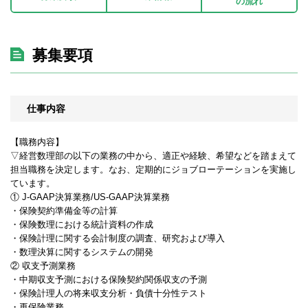
の流れ
募集要項
仕事内容
【職務内容】
▽経営数理部の以下の業務の中から、適正や経験、希望などを踏まえて
担当職務を決定します。なお、定期的にジョブローテーションを実施し
ています。
① J-GAAP決算業務/US-GAAP決算業務
・保険契約準備金等の計算
・保険数理における統計資料の作成
・保険計理に関する会計制度の調査、研究および導入
・数理決算に関するシステムの開発
② 収支予測業務
・中期収支予測における保険契約関係収支の予測
・保険計理人の将来収支分析・負債十分性テスト
・再保険業務