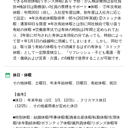
できる特別休暇(リボンズ休暇) あり 予防：がん検診費用は会社負
担※検診日は勤務扱い/社員の禁煙をサポート ■休暇： ①年次有給
休暇：年間20日（但し、入社翌年度以降。初年度は入社月に応じ
て設定） ※年次有給休暇取得率：85％(2023年実績) ②ストック休
暇：通算60日を限度 ※年次有給休暇とは別に同社独自で取り扱う
有給の休暇 ※労働基準法では有休の時効は2年間と定められてお
り、2年前に付与された有休は未消化の分であっても、時効によっ
て翌々年1月1日の繰越時に消滅してしまいます。 しかし、同社で
は、取り扱う有給の休暇をその消滅するはずの有休を「ストック
休暇」として一定限度積立し、『リフレッシュ・子ども看護・育
児・傷病および災害・介護』の5種類で使用することが可能です。
休日・休暇
その他休暇、土曜日、年末年始休暇、日曜日、有給休暇、祝日
【備考】
■休日： 年末年始（1/2、1/3、12/31）、クリスマス休日
（12/25）、その他雇用者が定めた休日
■特別休暇：結婚休暇/弔事休暇/配偶者出産休暇/転勤休暇/生理休
暇/永年勤続休暇/ボランティア休暇/裁判員休暇/リボンズ休暇等