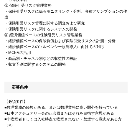
③ 保険引受リスク管理業務
・保険引受リスクに係るモニタリング・分析、各種アサンプションの作
成
・保険引受リスク管理に関する調査および研究
・保険引受リスクに関するシステムの開発
④ 経済価値ベースの保険引受リスク管理業務
・経済価値ベースの保険負債および保険引受リスクの計測・分析
・経済価値ベースのソルベンシー規制導入に向けての対応
・MCEVの活用
・商品別・チャネル別などの収益性の検証
・収支予測に関するシステムの開発
応募条件
【必須要件】
■数理業務の経験がある、または数理業務に高い関心を持っている
■日本アクチュアリー会の正会員またはそれを目指す意思がある
■非喫煙者もしくは入社時点で喫煙されない・禁煙する意志がある方
（※）