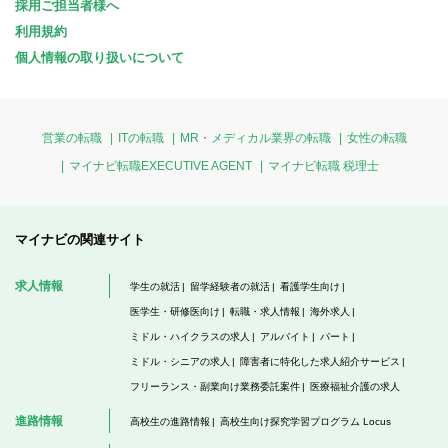
採用ご担当者様へ
利用規約
個人情報の取り扱いについて
営業の転職
ITの転職
MR・メディカル業界の転職
女性の転職
マイナビ転職EXECUTIVE AGENT
マイナビ転職 税理士
マイナビの関連サイト
求人情報
学生の就活
留学経験者の就活
看護学生向け
医学生・研修医向け
転職・求人情報
海外求人
ミドル・ハイクラスの求人
アルバイト
パート
ミドル・シニアの求人
障害者に特化した求人紹介サービス
フリーランス・副業向け業務委託案件
医療福祉介護の求人
進路情報
高校生の進路情報
高校生向け探究学習プログラム Locus