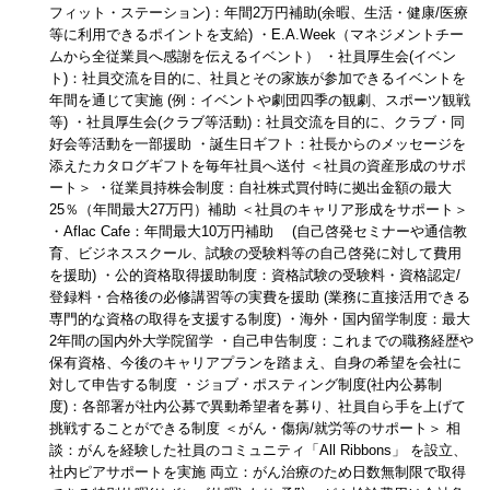
フィット・ステーション)：年間2万円補助(余暇、生活・健康/医療
等に利用できるポイントを支給) ・E.A.Week（マネジメントチー
ムから全従業員へ感謝を伝えるイベント） ・社員厚生会(イベン
ト)：社員交流を目的に、社員とその家族が参加できるイベントを
年間を通じて実施 (例：イベントや劇団四季の観劇、スポーツ観戦
等) ・社員厚生会(クラブ等活動)：社員交流を目的に、クラブ・同
好会等活動を一部援助 ・誕生日ギフト：社長からのメッセージを
添えたカタログギフトを毎年社員へ送付 ＜社員の資産形成のサポ
ート＞ ・従業員持株会制度：自社株式買付時に拠出金額の最大
25％（年間最大27万円）補助 ＜社員のキャリア形成をサポート＞
・Aflac Cafe：年間最大10万円補助 (自己啓発セミナーや通信教
育、ビジネススクール、試験の受験料等の自己啓発に対して費用
を援助) ・公的資格取得援助制度：資格試験の受験料・資格認定/
登録料・合格後の必修講習等の実費を援助 (業務に直接活用できる
専門的な資格の取得を支援する制度) ・海外・国内留学制度：最大
2年間の国内外大学院留学 ・自己申告制度：これまでの職務経歴や
保有資格、今後のキャリアプランを踏まえ、自身の希望を会社に
対して申告する制度 ・ジョブ・ポスティング制度(社内公募制
度)：各部署が社内公募で異動希望者を募り、社員自ら手を上げて
挑戦することができる制度 ＜がん・傷病/就労等のサポート＞ 相
談：がんを経験した社員のコミュニティ「All Ribbons」 を設立、
社内ピアサポートを実施 両立：がん治療のため日数無制限で取得