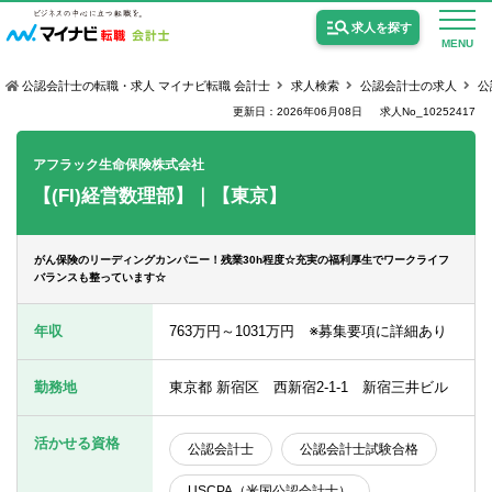
求人を探す
MENU
公認会計士の転職・求人 マイナビ転職 会計士
求人検索
公認会計士の求人
公
更新日：2026年06月08日
求人No_10252417
アフラック生命保険株式会社
【(FI)経営数理部】｜【東京】
公認会計士の求人
監査法人の求人
がん保険のリーディングカンパニー！残業30h程度☆充実の福利厚生でワークライフ
バランスも整っています☆
公認会計士試験合格向けの求人
年収
763万円～1031万円 ※募集要項に詳細あり
USCPA（米国公認会計士）の求人
勤務地
東京都 新宿区 西新宿2-1-1 新宿三井ビル
女性会計士の転職
活かせる資格
公認会計士
公認会計士試験合格
個別転職相談会・セミナー
USCPA（米国公認会計士）