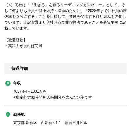
（※）同社は「『生きる』を創るリーディングカンパニー」として、そ
して何よりも社員の健康維持・増進のために、「2028年までに社員の喫
煙率を０％にする」ことを目指して、禁煙を促進する取り組みを強化し
ています。上記背景より入社時点で非喫煙者であることを募集要項に記
載しています。
【歓迎経験】
・英語力があれば尚可
待遇詳細
年収
763万円～1031万円
※所定外労働時間月30時間分を含んだ水準です
勤務地
東京都 新宿区 西新宿2-1-1 新宿三井ビル