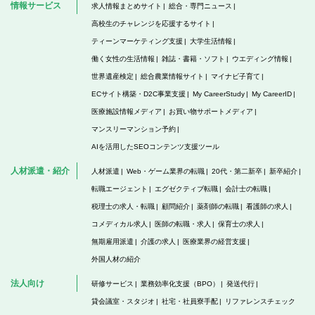
情報サービス
求人情報まとめサイト
総合・専門ニュース
高校生のチャレンジを応援するサイト
ティーンマーケティング支援
大学生活情報
働く女性の生活情報
雑誌・書籍・ソフト
ウエディング情報
世界遺産検定
総合農業情報サイト
マイナビ子育て
ECサイト構築・D2C事業支援
My CareerStudy
My CareerID
医療施設情報メディア
お買い物サポートメディア
マンスリーマンション予約
AIを活用したSEOコンテンツ支援ツール
人材派遣・紹介
人材派遣
Web・ゲーム業界の転職
20代・第二新卒
新卒紹介
転職エージェント
エグゼクティブ転職
会計士の転職
税理士の求人・転職
顧問紹介
薬剤師の転職
看護師の求人
コメディカル求人
医師の転職・求人
保育士の求人
無期雇用派遣
介護の求人
医療業界の経営支援
外国人材の紹介
法人向け
研修サービス
業務効率化支援（BPO）
発送代行
貸会議室・スタジオ
社宅・社員寮手配
リファレンスチェック