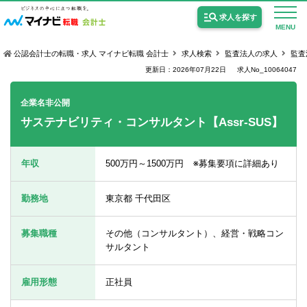
求人を探す
MENU
公認会計士の転職・求人 マイナビ転職 会計士
求人検索
監査法人の求人
監査
更新日：2026年07月22日
求人No_10064047
企業名非公開
サステナビリティ・コンサルタント【Assr-SUS】
公認会計士の求人
監査法人の求人
年収
500万円～1500万円 ※募集要項に詳細あり
公認会計士試験合格向けの求人
勤務地
東京都 千代田区
USCPA（米国公認会計士）の求人
募集職種
その他（コンサルタント）、経営・戦略コン
サルタント
女性会計士の転職
雇用形態
正社員
個別転職相談会・セミナー