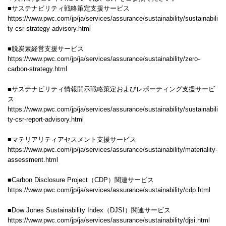
■サステナビリティ戦略策定支援サービス
https://www.pwc.com/jp/ja/services/assurance/sustainability/sustainabili
ty-csr-strategy-advisory.html
■脱炭素経営支援サービス
https://www.pwc.com/jp/ja/services/assurance/sustainability/zero-
carbon-strategy.html
■サステナビリティ情報開示戦略策定およびレポーティング支援サービ
ス
https://www.pwc.com/jp/ja/services/assurance/sustainability/sustainabili
ty-csr-report-advisory.html
■マテリアリティアセスメント支援サービス
https://www.pwc.com/jp/ja/services/assurance/sustainability/materiality-
assessment.html
■Carbon Disclosure Project（CDP）関連サービス
https://www.pwc.com/jp/ja/services/assurance/sustainability/cdp.html
■Dow Jones Sustainability Index（DJSI）関連サービス
https://www.pwc.com/jp/ja/services/assurance/sustainability/djsi.html