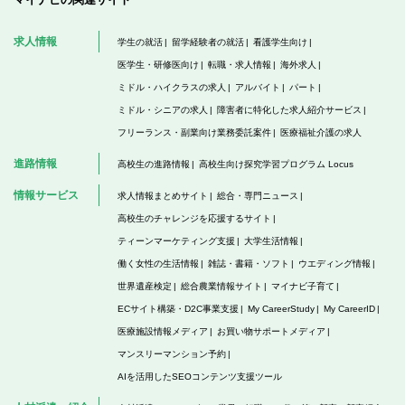
求人情報
学生の就活
留学経験者の就活
看護学生向け
医学生・研修医向け
転職・求人情報
海外求人
ミドル・ハイクラスの求人
アルバイト
パート
ミドル・シニアの求人
障害者に特化した求人紹介サービス
フリーランス・副業向け業務委託案件
医療福祉介護の求人
進路情報
高校生の進路情報
高校生向け探究学習プログラム Locus
情報サービス
求人情報まとめサイト
総合・専門ニュース
高校生のチャレンジを応援するサイト
ティーンマーケティング支援
大学生活情報
働く女性の生活情報
雑誌・書籍・ソフト
ウエディング情報
世界遺産検定
総合農業情報サイト
マイナビ子育て
ECサイト構築・D2C事業支援
My CareerStudy
My CareerID
医療施設情報メディア
お買い物サポートメディア
マンスリーマンション予約
AIを活用したSEOコンテンツ支援ツール