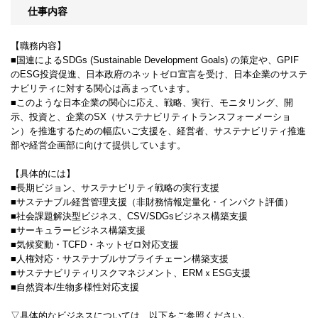
仕事内容
【職務内容】
■国連によるSDGs (Sustainable Development Goals) の策定や、GPIF
のESG投資促進、日本政府のネットゼロ宣言を受け、日本企業のサステ
ナビリティに対する関心は高まっています。
■このような日本企業の関心に応え、戦略、実行、モニタリング、開
示、投資と、企業のSX（サステナビリティトランスフォーメーショ
ン）を推進するための幅広いご支援を、経営者、サステナビリティ推進
部や経営企画部に向けて提供しています。
【具体的には】
■長期ビジョン、サステナビリティ戦略の実行支援
■サステナブル経営管理支援（非財務情報定量化・インパクト評価）
■社会課題解決型ビジネス、CSV/SDGsビジネス構築支援
■サーキュラービジネス構築支援
■気候変動・TCFD・ネットゼロ対応支援
■人権対応・サステナブルサプライチェーン構築支援
■サステナビリティリスクマネジメント、ERMｘESG支援
■自然資本/生物多様性対応支援
▽具体的なビジネスについては、以下をご参照ください。