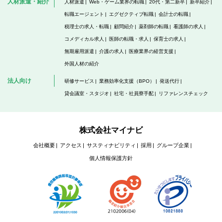
人材派遣・紹介
人材派遣
Web・ゲーム業界の転職
20代・第二新卒
新卒紹介
転職エージェント
エグゼクティブ転職
会計士の転職
税理士の求人・転職
顧問紹介
薬剤師の転職
看護師の求人
コメディカル求人
医師の転職・求人
保育士の求人
無期雇用派遣
介護の求人
医療業界の経営支援
外国人材の紹介
法人向け
研修サービス
業務効率化支援（BPO）
発送代行
貸会議室・スタジオ
社宅・社員寮手配
リファレンスチェック
株式会社マイナビ
会社概要
アクセス
サスティナビリティ
採用
グループ企業
個人情報保護方針