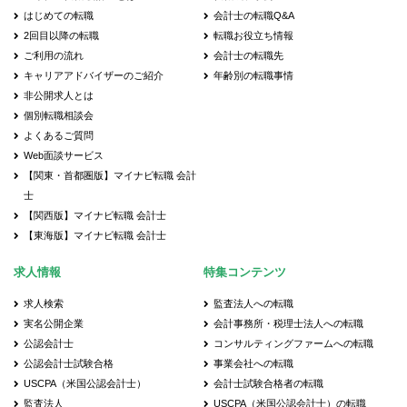
はじめての転職
会計士の転職Q&A
2回目以降の転職
転職お役立ち情報
ご利用の流れ
会計士の転職先
キャリアアドバイザーのご紹介
年齢別の転職事情
非公開求人とは
個別転職相談会
よくあるご質問
Web面談サービス
【関東・首都圏版】マイナビ転職 会計
士
【関西版】マイナビ転職 会計士
【東海版】マイナビ転職 会計士
求人情報
特集コンテンツ
求人検索
監査法人への転職
実名公開企業
会計事務所・税理士法人への転職
公認会計士
コンサルティングファームへの転職
公認会計士試験合格
事業会社への転職
USCPA（米国公認会計士）
会計士試験合格者の転職
監査法人
USCPA（米国公認会計士）の転職