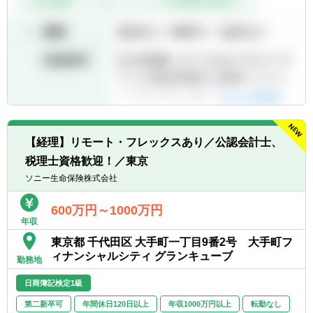
※TOEICスコア未保有の方は、入社後TOEIC
スコアを取得いただきます
【経理】リモート・フレックスあり／公認会計士、
税理士資格歓迎！／東京
ソニー生命保険株式会社
600万円～1000万円
年収
東京都 千代田区 大手町一丁目9番2号 大手町フ
ィナンシャルシティ グランキューブ
勤務地
日商簿記検定1級
第二新卒可
年間休日120日以上
年収1000万円以上
転勤なし