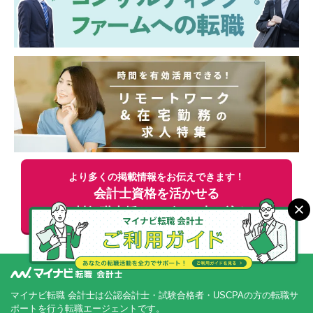
き、仕組みを創り上げていく面白さがありま
す。自らの専門知識で会社のスピード感を支
えるタフさと誇りを持てる環境です。
・主体的に動く「高成長マインドの若手」を
率いる、マネジメント
当社のメンバーは、会社が掲げる「やる気の
ある人を広く受け入れ、結果に報いる」とい
うカルチャーに共鳴して集まった、圧倒的に
成長意欲の高い若手ばかりです。 指示を待つ
だけの組織ではなく、自主的に勉強に励む彼
らのポテンシャルをさらに引き出し、チーム
より多くの掲載情報をお伝えできます！
および「組織全体の専門性・貢献力UP」を推
会計士資格を活かせる
進するリーダーシップを実践・磨くことがで
きます。
無料
転職支援サービスに申し込む
・結果を出した分だけ正当に評価。社歴や年
齢の壁は一切なし
年功序列は排除しています。あなたが課を率
いて組織をアップデートし、結果を出せば、
社歴に関係なく早期に「単体・連結の統括責
マイナビ転職 会計士は公認会計士・試験合格者・USCPAの方の転職サ
ポートを行う転職エージェントです。
任者」や「子会社の経理責任者」へとステッ