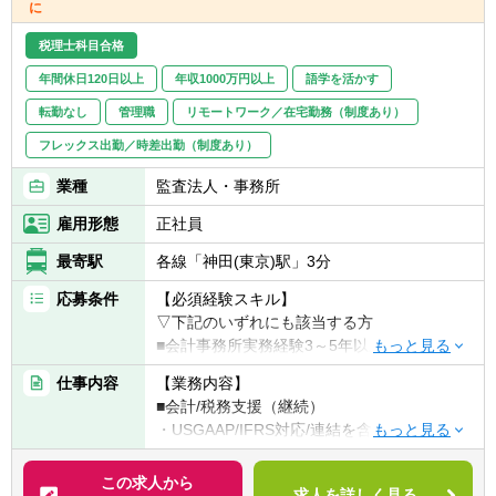
に
税理士科目合格
年間休日120日以上
年収1000万円以上
語学を活かす
転勤なし
管理職
リモートワーク／在宅勤務（制度あり）
フレックス出勤／時差出勤（制度あり）
業種
監査法人・事務所
雇用形態
正社員
最寄駅
各線「神田(東京)駅」3分
応募条件
【必須経験スキル】
▽下記のいずれにも該当する方
■会計事務所実務経験3～5年以上（法人税申
告書作成経験必須）
仕事内容
【業務内容】
■税理士試験の3科目合格者以上（簿財+法人
■会計/税務支援（継続）
or消費or相続）or公認会計士
・USGAAP/IFRS対応/連結を含む決算業務
・各種任意/法定監査
【歓迎要件】
・税務顧問（税務相談）
この求人から
■金融業界経験のある方
求人を詳しく見る