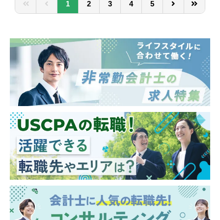
1
2
3
4
5
5．会計業務フローの整備・最適化（既存業
務フローの効率化 / 決算早期化推進 / 会計基
準・税法改正に伴う対応）
6．システム導入等に関するプロジェクト推
進（組織をアップデートするDX推進のリー
ド）
7．連結決算・開示書類作成の取りまとめ
8．財務部支援、子会社支援、海外拠点支援
（M&Aに伴う子会社の体制構築やガバナンス
強化）
【ポジションの魅力】
・絶え間なく生まれる「会計論点、課題」に
挑む
急成長を続ける当社では、M&Aで新たな会社
がグループに加わったり、新規事業などによ
り、これまでにない新たな取引が発生する場
面があります。「前例がないから処理できな
い」ではなく、「この新しい変化を、最新の
会計基準や税法に照らし合わせてどう正しく
着地させるか」を、自らロジカルに考え抜