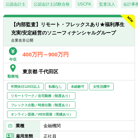
※部内に内部監査を実施する課、データ分析
公認会計士
公認会計士試験合格
る方
USCPA
監査法人
会計事
業務を行う課もあり、部内異動でこれらの業
◆内部統制やリスク管理関連の業務経験があ
務を担当することもできます。また、グルー
る方
プ各社の内部監査部門との交流もあり、銀行
【内部監査】リモート・フレックスあり★福利厚生
や損保等の知見も活かすことが可能です。
＜求める人物像＞
充実/安定経営のソニーフィナンシャルグループ
※テレワーク勤務も可（現状、週2日以上の出
◆主体性をもって業務に取り組める方
社が必要です）フレックス利用者も多く、柔
企業名非公開
◆業務の改善および高度化意欲の強い方
軟な働き方が可能です。
◆他者と積極的かつ円滑なコミュニケーショ
※将来的に会社の定める業務（出向含む）へ
400万円～900万円
ンが取れる方
年収
変更されることがあります。
◆内部監査に係る知識の習得や能力の研鑽を
厭わない方
東京都 千代田区
勤務地
年間休日120日以上
転勤なし
未経験可
女性活躍中
リモートワーク／在宅勤務（制度あり）
フレックス出勤／時差出勤（制度あり）
オンライン面接／WEB面接（実績あり）
業種
金融機関
雇用形態
正社員