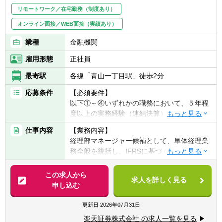
リモートワーク／在宅勤務（制度あり）
オンライン面接／WEB面接（実績あり）
業種
金融機関
雇用形態
正社員
最寄駅
各線「青山一丁目駅」徒歩2分
応募条件
【必須要件】
以下①～④いずれかの職務において、５年程
度以上の実務経験（連結決算）がある方
①事業会社または金融機関での連結会計経験
仕事内容
【業務内容】
②監査法人での監査業務経験
経理部マネージャー候補として、単体経理業
③会計事務所での実務経験
務全般を統括し、IFRSに基づく連結決算業
④税理士法人での実務経験
務、海外子会社管理、内部統制の構築・運用
など、幅広い業務をプレイングマネージャー
この求人から
【歓迎経験・スキル】
求人を詳しく見る
として担当していただきます。自らも手を動
申し込む
・金融機関等で上記に該当する業務経験
かしながら、チームを率いて業務効率化や高
・証券会社にて主計業務のご経験がある方
度化を推進し、会社の成長に貢献していただ
更新日
2026年07月31日
・自己資本規制比率の計算を含む監督官庁等
きます。
へのモニタリング報告
楽天証券株式会社 の求人一覧を見る