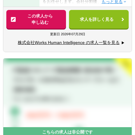
をお任せします。会社分割後、急速に立ち上
■会計事務所・税理士事務所等での財務アド
げてきた新会社の管理会計部門の責任者とし
■本ポジションの魅力
バイザリー経験
て、仕組みの構築から業務遂行までを行いな
・強固なビジネスモデルによって大きく成長
この求人から
・事業計画策定・モニタリング支援、管理会
求人を詳しく見る
がら、新たな管理会計体制を構築していただ
していく企業において、未完成の管理会計部
申し込む
計導入、M&A等におけるDD経験など
きます。
門の成長を自らの手で作っていくことができ
■監査法人における監査経験
ます。経営に与える影響も非常に大きく、や
更新日
2026年07月29日
■会計士または税理士資格をお持ちの方
【具体的には】
りがいのある仕事です。
株式会社Works Human Intelligence の求人一覧を見る
■経営に資する有益な管理会計情報の提供
【歓迎経験・スキル】
■中期経営計画策定、年間予算策定、キャッ
■キャリアパス：
■IT、ソフトウェアサービス業界における経
シュフロー予算策定
・スキル/マネジメント経験など資質やご意向
理経験、監査経験
■タイムリーな着地見込み・見通しの作成及
に合わせ、社内の状況に合わせ財務部門・関
■新規事業、システム導入、決算早期化、そ
び管理
連するプロジェクト内での幅広いキャリア形
の他経理財務における業務改善経験
■財務分析に基づいた各部門への提言
成も可能です。
■税務申告経験
■コスト分析・コスト構造改善活動のリード
■募集背景：会社全体の財務会計強化のため
【求める人物像】
変革の原動力として 不確実性の高いビジネス
■主体性をもって、積極的且つ柔軟に業務に
環境下で数値管理や財務分析のスキルを駆使
■会社・事業の魅力
取り組む姿勢のある方
し、ビジネスリーダーへ冷静かつ的確なアド
複雑化多様化する数々の社会課題に対し、人
■曖昧かつ不確実な環境の中でも、指示を待
バイスを行い 適切にリスクレベルをコントロ
の知恵を結集し解決することで「はたらく」
つことなく、自ら考え行動し結果を出せる方
ールしながら目標を達成させていきます。オ
を楽しくする。我々はこれをミッションにし
■未経験の事柄にも向上心をもって取り組む
フェンス＆ディフェンス両側面を兼ね備えた
ています。HR Techのリーディングカンパニ
姿勢のある方
こちらの求人は非公開です
ビジネスの成長にダイレクトに貢献できる職