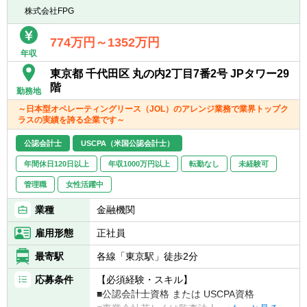
て携わることができます。
株式会社FPG
774万円～1352万円
年収
東京都 千代田区 丸の内2丁目7番2号 JPタワー29
階
勤務地
～日本型オペレーティングリース（JOL）のアレンジ業務で業界トップク
ラスの実績を誇る企業です～
公認会計士
USCPA（米国公認会計士）
年間休日120日以上
年収1000万円以上
転勤なし
未経験可
管理職
女性活躍中
業種
金融機関
雇用形態
正社員
最寄駅
各線「東京駅」徒歩2分
応募条件
【必須経験・スキル】
■公認会計士資格 または USCPA資格