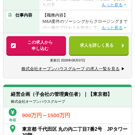
┗高難度連結話題対応
経営層へのレポーティング・議論の機会が多
ちの方
┗業務見直し効率化推進等
く、“経営が何を考え、どの情報で判断し、ど
1．事業会社でのM&A実務経験
■グループ経営方針や取組み、事業内容を十
う事業を動かしていくか”を最前線で体感でき
仕事内容
【職務内容】
・企画立案からデューデリジェンスの主
分に理解したうえでの最適な会計処理検討、
る環境です。財務数値の解釈だけでなく、経
M&A案件のソーシングからクロージングまで
導、クロージングまでの一連の実務経験。
監査法人との協議
営視点の判断力が磨かれます。
の一連のプロセスを担当していただきます。
2．FAS、投資銀行、証券会社等でのM&Aア
【この仕事を通じて得られること】
②経企 × 管理会計 × 財務戦略を横断し、“経
グループ全体の投資案件を少人数で一手に担
ドバイザリー経験
■グループ内に多様な事業をもつため、様々
営基盤をつくる側”へ回れる
うため、CFOと密に連携しながら、経営への
この求人から
・財務モデリング、バリュエーション、契
な会計課題・会計処理を経験することで、幅
求人を詳しく見る
1つの機能に閉じず、中期経営計画、事業別
インパクトの大きい案件にダイレクトに関わ
申し込む
約交渉の支援経験。
広い会計専門性を身に着けることができま
PL分析、KPI設計、財務戦略といった 企業成
ることができます。
3．コンサルティングファームでの戦略策
す。
長の根幹をつくる領域を一気通貫で担当でき
更新日
2026年08月07日
定・M&A支援経験
■経営管理の実践として、単なる決算・会計
ます。キャリアとして極めて希少性の高いス
【具体的には】
・財務諸表分析、市場調査、ビジネスDD等
株式会社オープンハウスグループ の求人一覧を見る
処理の対応にとどまらない、経営方針や取組
キルセットが身につきます。
・案件発掘・ソーシング（国内外）
の実務経験。
みを理解したうえでの最適な会計処理の検討
・持ち込み案件の初期判断
が求められるため、高い次元での会計専門性
・案件の初期評価・分析
【あれば尚可】
が身に着くと共に、将来的な業務の幅も広が
・社外専門家を巻き込んでのクロージングま
・会計、税務の知識（公認会計士、税理士
経営企画（子会社の管理責任者）｜【東京都】
ります。
でのプロジェクトマネジメント
等）
株式会社オープンハウスグループ
・経営層や社内会議体への報告・提案
・ビジネスレベルの英語力（目安：
【職場の雰囲気】
・事業部やコーポレート部門などの社内各部
TOEIC800以上）
■半数が会計専門性を保有するキャリア入社
900万円～1500万円
署との連携
者で構成されており、様々な経歴やスキルを
年収
持つ専門家同士で高め合うことができる組織
東京都 千代田区 丸の内二丁目7番2号 JPタワー
【募集背景】
です。