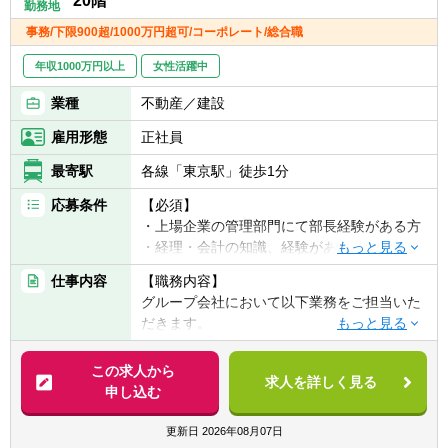
20階
同社は、売上高1.3兆円、時価総額1兆円を超
勤務地
■リモートワークの活用で決算繁忙期の負担
え、さらなる成長に向けて、国内外のM&A戦
事務/下限900超/1000万円超可/コーポレート/総合職
を軽減する一方で、繁忙期以外は対面でのコ
略を積極的に推進しています。
ミュニケーションの深化を積極的に推奨して
多数の案件持ち込みがある中、成長戦略を加
年収1000万円以上
女性活躍中
います。
速させるべく、M&A・投資実行チームの陣容
■IRや法務・人事部門、事業部門との連携・
業種
不動産／建設
拡大が急務となっています。
協働も多く、会計以外の知見を高める機会も
投資案件サイズは数百億円から1000億円規模
雇用形態
正社員
豊富にあります
までを想定しており、4000億円超の潤沢な手
元資金を背景に、また意思決定の速いオーナ
最寄駅
各線「東京駅」徒歩1分
【キャリアパス】
ー企業であるという強みも活かしながら、ス
■経営に役立つ唯一無二の専門家としてさら
応募条件
【必須】
ピード感を持って案件を推進できます。
に上位のエキスパート職を目指す
・上場企業の管理部門にて部長経験がある方
案件は国内外問わず、ソーシングからクロー
■高度の会計専門性と組織マネジメント能力
・経理・会計の知識、経験がある方
ジングまでの一連のプロセスを担当するた
を兼ね備えることで組織責任者を目指す
め、
仕事内容
【職務内容】
■会計専門性に加え、事業経営に対する深い
【歓迎】
M&A業務の幅広いフェーズに携わることがで
グループ会社において以下業務をご担当いた
知見、英語コミュニケーション能力を兼ね備
・公認会計士、税理士、これらに相当する知
き、非常にやりがいのある環境です。
だきます。
えることで海外の経理責任者を目指す
識、経験
弊社では大小さまざまな規模の子会社がある
・「東証プライム上場企業の安心感」と「ベ
ため適性等も踏まえながらお任せする会社を
この求人から
ンチャー企業の成長性」を兼ね備える会社
求人を詳しく見る
決定します。
申し込む
…同社は東証プライム上場企業の安定性や労
働環境と、圧倒的な成長を同時に実現してい
【具体的には】
更新日
2026年08月07日
ます。