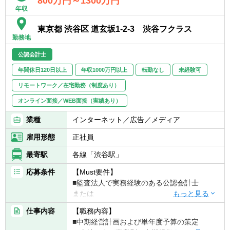
800万円～1300万円
・当社はテレワーク制度として、自宅での勤
年収
務が可能なほか、所定の期間内で国内遠距離
東京都 渋谷区 道玄坂1-2-3 渋谷フクラス
での在宅勤務が可能、また一律10万円の手当
勤務地
を支給し、生産性の高い働き方を支援してい
ます。
公認会計士
・20代の管理職登用実績あり
年間休日120日以上
年収1000万円以上
転勤なし
未経験可
・時差出勤可能
リモートワーク／在宅勤務（制度あり）
テレワーク：1日～5日/週（在宅勤務メイン、
オンライン面接／WEB面接（実績あり）
臨機応変に出社と在宅勤務を利用可能）
残業時間 ：通常時20～30時間/月、繁忙期
業種
インターネット／広告／メディア
（1～3月）40時間/月（※あくまでも目安とな
雇用形態
正社員
ります）
最寄駅
各線「渋谷駅」
応募条件
【Must要件】
■監査法人で実務経験のある公認会計士
または
■コンサルティングファーム等における
仕事内容
【職務内容】
FP&A・管理会計等の実務経験やプロジェク
■中期経営計画および単年度予算の策定
ト経験