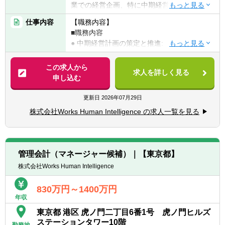
業での経営企画、特に中期経営計画や予算策
定の実務経験
仕事内容
【職務内容】
・財務会計知識: 高度な会計・財務知識を有
■職務内容
し、P/L、B/S、C/Fを深く理解している方。
● 中期経営計画の策定と推進:
会計監査・コンサルティング等も含め、経
・全社レベルでの翌3年間の中期経営計画
理部門との連携経験があれば尚可。
策定プロセス全体を主導する。
この求人から
・プロセス構築・改善能力: 経営管理や業務
求人を詳しく見る
・策定にあたり、各部門と連携し、中期経
申し込む
プロセスの設計・改善に関する実務経験、ま
営計画上の目標設定とアクションプランを構
たは強い意欲がある方。
築する。
更新日
2026年07月29日
・分析スキル: Excel(高度な関数、ピボットテ
ーブル)やBIツール(Tableau, Power BI等)を用
株式会社Works Human Intelligence の求人一覧を見る
● 月次・四半期見通し(予算・フォーキャス
いた高度なデータ分析能力。
ト)の作成と管理:
・コミュニケーション能力: チーム内外、部
・月次/四半期ごとの業績見通し(フォーキ
門横断的な調整力、経営層に対する優れたプ
ャスト)をタイムリーに作成し、CFO・財務
レゼンテーション・ネゴシエーション能力。
管理会計（マネージャー候補）｜【東京都】
担当執行役員へ報告する
・マインドセット: 主体的に業務を推進でき
株式会社Works Human Intelligence
・報告した業績見通しを経理部門と連携
るオーナーシップ、成果物に対する高い責任
し、経理部門が作成するマネジメント向けの
意識と実行力。
830万円～1400万円
月次決算報告(予実差異分析・前年比較分析)
年収
の資料作成を支援する
＜以下のような方をお待ちしています＞
東京都 港区 虎ノ門二丁目6番1号 虎ノ門ヒルズ
・経理部門が作成した月次決算報告を踏ま
・主体性をもって、積極的且つ柔軟に業務に
ステーションタワー10階
えて、翌月/翌四半期のPL見通しへ反映す