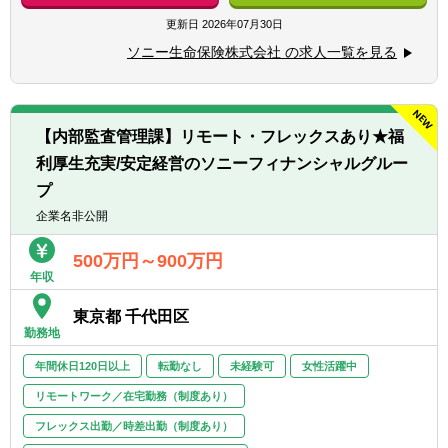
◆日本会計基準及びIFRS会計基準に基づく決
◆有価証券報告書作成経験あればなお可
算業務
更新日
2026年07月30日
◆税務（法人税等）申告書作成経験あればな
◆各種開示資料作成
お可
ソニー生命保険株式会社 の求人一覧を見る
◆税務申告業務
◆財務報告に係る内部統制評価制度に対する
◆資産の自己査定 など
実務経験あればなお可
※将来的に会社の定める業務（出向含む）へ
◆IFRS導入に関する業務経験あればなお可
変更されることがあります。
◆経理システムの導入や子会社の設立・買収
【内部監査管理課】リモート・フレックスあり★福
等のプロジェクトにおける経理部門主担当経
利厚生充実/安定経営のソニーフィナンシャルグルー
験あればなお可
プ
企業名非公開
500万円～900万円
年収
東京都 千代田区
勤務地
年間休日120日以上
転勤なし
未経験可
女性活躍中
リモートワーク／在宅勤務（制度あり）
フレックス出勤／時差出勤（制度あり）