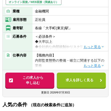
オンライン面接／WEB面接（実績あり）
業種
金融機関
雇用形態
正社員
最寄駅
各線「大手町(東京)駅」
応募条件
＜必須条件＞
◆大卒以上
◆全社的な内部統制やリスク管理に係る業務
に興味がある方
仕事内容
【職務内容】
内部監査態勢の整備・確立に関連する以下の
＜歓迎条件＞
業務
◆金融機関における監査等の業務経験者
◆内部監査基本・関連規程及び内部監査計画
◆CIA等の内部監査関連資格保有者あるいは
の策定
この求人から
受験中の方
求人を詳しく見る
ならびに内部監査結果の分析、評価、経営
申し込む
◆企画または管理セクションでの業務経験が
陣への報告等
ある方
◆内部監査態勢にかかる企画・品質管理（品
更新日
2026年07月30日
◆経営向け提示資料の作成など、経営と接点
質評価、人材配置および育成、定期的内部評
を持つ業務経験がある方
価等）
人気の条件
◆Excelの関数を用いたデータ集計、Wordや
（現在の検索条件に追加）
PowerPointで報告資料等作成の業務経験があ