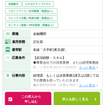
未経験可
エグゼクティブクラス
リモートワーク／在宅勤務（制度あり）
フレックス出勤／時差出勤（制度あり）
オンライン面接／WEB面接（実績あり）
業種
金融機関
雇用形態
正社員
最寄駅
各線「大手町(東京)駅」
応募条件
【必須経験・スキル】
◆事業会社での決算業務、または経理業務経
験（上場企業(相当)で3年程度以上）
◆監査法人・税理士法人での業務経験
仕事内容
経理課、もしくは決算業務1課又は2課にて以
下の業務を担っていただきます。
【以下の経験あれば、なお可】
◆経費関連業務（経費伝票処理及び支払処
◆公認会計士、税理士資格あればなお可
理）
◆金融機関での就業経験不問
◆固定資産管理業務（有形・無形）及びリー
この求人から
◆税務関連業務従事経験が長ければなお可
求人を詳しく見る
ス取引関連業務
申し込む
◆組織のマネジメント経験あればなお可