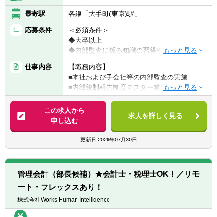
最寄駅
各線「大手町(東京)駅」
応募条件
＜必須条件＞
◆大卒以上
◆内部監査に係る知識の習得や能力の研鑽を
厭わない方
仕事内容
【職務内容】
■本社および子会社等の内部監査の実施
＜歓迎条件＞
■内部統制報告制度テスター業務
■下記いずれかのご経験
■部や課横断の業務改善プロジェクト等への
・金融機関での内部監査経験
参画
この求人から
・金融機関でのリスク管理部門での業務経験
求人を詳しく見る
申し込む
・監査法人での監査・アドバイザリー業務経
※部内に企画品質管理業務やデータ分析業務
験
を行う課もあり、部内異動でこれらの業務を
更新日
2026年07月30日
■公認内部監査人 (CIA) 、公認情報システム
担当することもできます。
監査人 (CISA) 、公認不正検査人 (CFE)等の
※テレワーク勤務も可（現状、週2日以上の出
資格保有者あるいは取得意志のある方
社が必要です）フレックス利用者も多く、柔
管理会計（部長候補）★会計士・税理士OK！／リモ
軟な働き方が可能です。
＜求める人物像＞
ート・フレックスあり！
※将来的に会社の定める業務（出向含む）へ
◆チームで成果をあげることに喜びを感じる
変更されることがあります。
株式会社Works Human Intelligence
方
◆業務の改善および高度化意欲の強い方