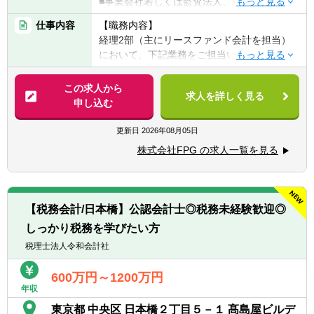
■事業会社若しくは監査法人、税理士法人、
会計事務所等での経理実務経験（10年以上）
仕事内容
【職務内容】
■法人税・消費税等に関する税金計算実務経
経理2部（主にリースファンド会計を担当）
験
において、下記業務をご担当いただきます。
■チームの成長を導くマネジメント・リーダ
ーシップ経験
【具体的には】
この求人から
求人を詳しく見る
■本型オペレーティング・リースの特別目的
申し込む
【歓迎経験・スキル】
会社（SPC）に関する実務（経理処理のみな
■税務申告書作成やＳＰＣ会計の業務経験
らず、会社設立から投資家への報告書作成、
更新日
2026年08月05日
■業務・事務処理に関してシステム導入やツ
税務申告に至るまで）
ール活用による業務効率化等を実現した経験
株式会社FPG の求人一覧を見る
■チームメンバーの指導・育成、業務の進捗
■金融商品取引法の開示業務経験
管理を通じた組織体制の強化
■新規金融商品の組成支援を含む経理全般に
【求める人物像】
関する管理業務の推進
■自発的に業務を推進し、組織の目標に対し
【税務会計/日本橋】公認会計士◎税務未経験歓迎◎
て高い意識を持つ方
しっかり税務を学びたい方
【仕事の魅力】
■業務効率の向上に関して、高い意識で仕事
■業容拡大中の上場企業（東証プライム市
税理士法人令和会計社
に取り組むことができる方
場）で、専門性を高めることができる環境で
■チーム全体を牽引し、変化に柔軟に対応で
す。
600万円～1200万円
きる方
年収
■リースファンド会計を担当する経理2部で中
■改善提案を行い、組織の成長に貢献できる
核的な役割を担い、若手社員の育成を通じて
東京都 中央区 日本橋２丁目５－１ 髙島屋ビルデ
方