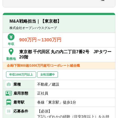
をフルに発揮して、会計ガバナンス（正しい
■あらゆる業務、場面において合理的思考が
決算・正しい開示）を担保し、事業経営のお
【キャリアパス】
できる方
役立ちに貢献していくことがミッションで
■成長を続ける当社のビジネス最前線に関わ
■自己観照能力の高い方
す。
る部門と連携し、新規事業の検討や事業構造
M&A戦略担当｜【東京都】
の理解など、経営に直結する業務に携わる機
株式会社オープンハウスグループ
【募集背景】
会が多数あります。
■IFRS連結決算、グループ施策（M&A・再編
■経営層への直接的な報告・ディスカッショ
900万円～1300万円
等）の会計課題に対応できる専門知識を有す
ンを行うため、高い視座での意思決定プロセ
年収
るエキスパートの体制強化
スに触れ、論理的思考力・経営感覚が磨かれ
東京都 千代田区 丸の内二丁目7番2号 JPタワー
る環境です。
20階
【担当業務と役割】
■チーム内外の会計士・弁護士をはじめ、監
勤務地
■上場会社としての決算発表・法定開示に必
査法人や税理士など多様なプロフェッショナ
企画/下限900超/1000万円超可/コーポレート/総合職
要なグループ連結決算（IFRS）の全体進捗管
ルと協働する機会が豊富で、専門性とビジネ
理、組織全体の業務効率化推進、グループ重
年収1000万円以上
ス知識をバランスよく伸ばせます。
女性活躍中
要会計論点対応（課題把握・解決策検討・監
■弊社は連結決算にIFRSを適用しており、
業種
不動産／建設
査法人調整等）において中心的役割を担う
IFRSの知識・実務経験を習得できる希少な学
■将来の組織責任者候補としても期待
習機会があります。
雇用形態
正社員
【具体的な仕事内容】
最寄駅
各線「東京駅」徒歩1分
【魅力】
■グループ連結決算業務の実務取り纏め
①経営に極めて近いポジションで、意思決定
応募条件
【必須】
┗全体進捗管理
の中枢を担える
下記いずれかの経験（目安3年以上）をお持