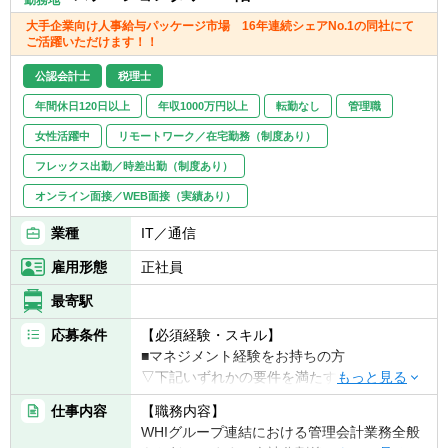
勤務地
取り組む姿勢のある方
る。
・曖昧かつ不確実な環境の中でも、指示を待
大手企業向け人事給与パッケージ市場 16年連続シェアNo.1の同社にて
ご活躍いただけます！！
つことなく、自ら考え行動し結果を出せる方
● 経理・販売管理部門・他部門との連携およ
・未経験の事柄にも向上心をもって取り組む
公認会計士
税理士
びプロセス構築:
姿勢のある方
・経理部門・販売管理部門と密接に連携
年間休日120日以上
年収1000万円以上
転勤なし
管理職
し、実績データの早期把握、会計方針の確
女性活躍中
リモートワーク／在宅勤務（制度あり）
認、予実分析の効率化を図る。
・営業・開発・導入・コンサルティング等
フレックス出勤／時差出勤（制度あり）
の他部門と連携し、予実分析の結果の共有を
オンライン面接／WEB面接（実績あり）
タイムリーに実施し、事業計画の進捗把握及
びこれに対するアクションプラン構築を共に
業種
IT／通信
実施する。
雇用形態
正社員
・経営管理に関わる業務フローやシステム
(予算管理ツールなど)の導入・改善を主導
最寄駅
し、プロセスを標準化・効率化する。
応募条件
【必須経験・スキル】
● 経営会議資料の作成:
■マネジメント経験をお持ちの方
・取締役会や経営会議に向けた中期計画お
▽下記いずれかの要件を満たす方
よび業績見通しに関する資料を作成する。
■IFRSでの開示、連結決算等の経験
仕事内容
【職務内容】
・その他、管理会計視点での分析とアクシ
■事業会社/コンサルティング会社における経
WHIグループ連結における管理会計業務全般
ョンプランに関する資料を作成する。
営企画・財務経理分野の業務経験5年以上