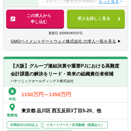
・全社および事業別の中期経営計画の立案・
更新
▽知識・スキル
・単年度予算の策定プロセスの設計・推進
この求人から
■PL／BS／CFの基礎的理解、および数値を用
求人を詳しく見る
申し込む
いた分析・示唆出しができる
■事業・部門・グループ会社別の収益性分析
■経営層・事業部門と建設的に議論できるコ
とレポーティング
更新日
2026年08月07日
ミュニケーション力・論理的思考力
・各事業・部門・子会社のPL分析（収益性、
■新しい領域にも主体的にキャッチアップ
GMOペイメントゲートウェイ株式会社 の求人一覧を見る
コスト構造、KPIなど）
し、自走して業務を推進できる力
・経営層向けレポートの作成、改善示唆の提
案
【Want要件】
■急成長環境や上場企業でのコーポレート業
【大阪】グループ連結決算や重要PJにおける高難度
■経営管理指標・KPI体系の設計と運用
務経験
会計課題の解決をリード・将来の組織責任者候補
・重要KPIの定義・可視化・モニタリングの
■経営陣へのレポーティングまたは提案経験
仕組み構築
パナソニックホールディングス株式会社
■マネジメントもしくはリーダー経験(人数規
・経営管理の高度化に向けた分析・改善
模不問)
1150万円～1350万円
■自ら手を動かして業務推進をしてきた方
年収
■経営企画 / 管理会計領域のシステム・プロセ
ス整備
※上記に加え、AI活用No.1企業グループへの
東京都 品川区 西五反田3丁目5-20、他
・予算管理や管理会計に関わる業務プロセス
取組を加速するため、生成AI（最新のIT技
勤務地
の改善
術・ツール）に対する興味関心がある方
・システム導入・運用改善による効率化・精
年間休日120日以上
リモートワーク／在宅勤務（制度あり）
度向上