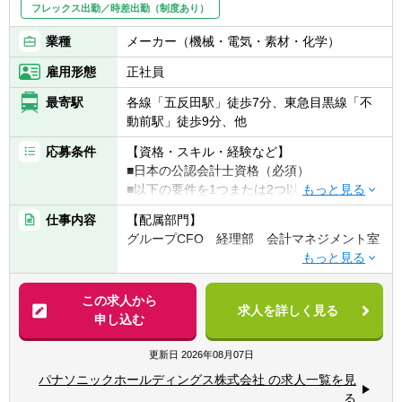
フレックス出勤／時差出勤（制度あり）
■グループ全体の資金効率最大化に向けた財
業種
メーカー（機械・電気・素材・化学）
務戦略の立案・実行
雇用形態
正社員
・資本効率・キャッシュフロー最適化に向け
た施策検討
最寄駅
各線「五反田駅」徒歩7分、東急目黒線「不
・事業拡大に必要となる財務戦略・資金施策
動前駅」徒歩9分、他
の立案
応募条件
【資格・スキル・経験など】
■その他、経営企画／管理会計／財務戦略に
■日本の公認会計士資格（必須）
関連する業務全般
■以下の要件を1つまたは2つ以上満たすこと
が望ましい
仕事内容
【配属部門】
【組織について】
┗大手監査法人（BIG4）におけるマネージャ
グループCFO 経理部 会計マネジメント室
■経理財務統括部は「単体経理財務室」と
ー相当以上の経験
「連結経理財務部」で構成されていますが、
┗上場会社（IFRS採用会社）本社における連
【職務内容】
組織の垣根を越えて情報共有・業務連携を積
結決算責任者または高度会計分野での豊富な
■会計マネジメント室のミッション
極的に行う一体的なチームです。
この求人から
経験
求人を詳しく見る
同社グループは事業会社制のもと多くの事業
■組織は約15名で構成されており、うち5名は
申し込む
┗高い英語コミュニケーション能力
をグローバルに展開しています。その中で、
大手監査法人出身の公認会計士です。
上場会社として市場とのコミュニケーション
■また、法務部門には複数の弁護士が在籍し
更新日
2026年08月07日
【人柄・コンピテンシー】
に不可欠なグループ連結決算・法定開示を担
ており、日常的に専門知識に触れ、学び続け
■高いコミュニケーション能力と積極性で、
パナソニックホールディングス株式会社 の求人一覧を見
う部門として、私たちの組織は、会計専門性
られる環境が整っています
早期に業務をキャッチアップできる方
る