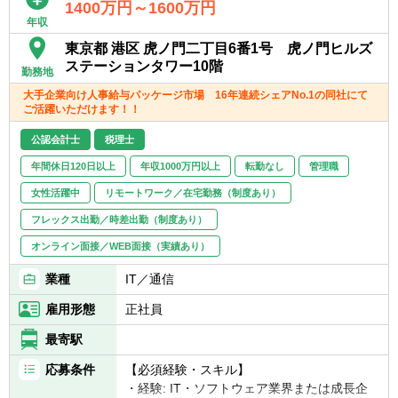
1400万円～1600万円
◆他者と積極的かつ円滑なコミュニケーショ
年収
ンが取れる方
東京都 港区 虎ノ門二丁目6番1号 虎ノ門ヒルズ
ステーションタワー10階
勤務地
大手企業向け人事給与パッケージ市場 16年連続シェアNo.1の同社にて
ご活躍いただけます！！
公認会計士
税理士
年間休日120日以上
年収1000万円以上
転勤なし
管理職
女性活躍中
リモートワーク／在宅勤務（制度あり）
フレックス出勤／時差出勤（制度あり）
オンライン面接／WEB面接（実績あり）
業種
IT／通信
雇用形態
正社員
最寄駅
応募条件
【必須経験・スキル】
・経験: IT・ソフトウェア業界または成長企