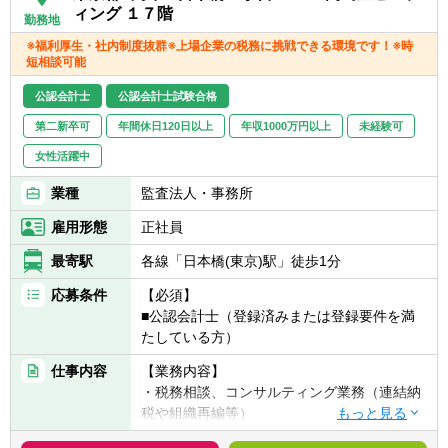
組織の成長に直接貢献できます。
ィング １７階
■協調性がありコミュニケーション能力が高
勤務地
■ＳＰＣ会計や信託会計など幅広い金融商品
い方
※福利厚生・社内制度抜群※上場企業の税務に挑戦できる環境です！※時
に関する会計知識や税務知識を深めることが
短相談可能
できます。
公認会計士
公認会計士試験合格
【配属部署】
第二新卒可
年間休日120日以上
年収1000万円以上
未経験可
■経理２部 9名（男性：4名、女性：5名）
女性活躍中
業種
監査法人・事務所
雇用形態
正社員
最寄駅
各線「日本橋(東京)駅」徒歩1分
応募条件
【必須】
■公認会計士（登録済みまたは登録要件を満
たしている方）
仕事内容
【業務内容】
・税務相談、コンサルティング業務（連結納
税や組織再編等）
・税金計算