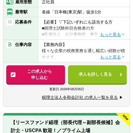
雇用形態
正社員
最寄駅
各線「日本橋(東京)駅」徒歩1分
応募条件
【必要】▽下記いずれにも該当する方
■税理士試験科目合格者の方
■監査法人、会計事務所、事業会社経理何れ
かの経験を有する方となります。
仕事内容
【業務内容】
【歓迎】
様々な企業の税務業務を通し幅広い経験が積
■税理士資格保有者
めます。
■官報合格者
・税務相談、コンサルティング業務（連結納
税や組織再編等）
この求人から
求人を詳しく見る
・税務デューデリジェンス
申し込む
・税金計算
・各種税務申告書作成
更新日
2026年08月05日
・年末調整、確定申告業務
税理士法人令和会計社 の求人一覧を見る
・法人設立に関する手続き及び届出
【同社で働くポイント】
・大手・上場企業の税務を経験することがで
【リースファンド経理（部長代理～副部長候補】会
きます。
計士・USCPA 歓迎！／プライム上場
・一部ではなくクライアントの税務に一環し