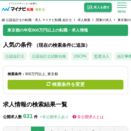
求人を探す
MENU
公認会計士の転職・求人 マイナビ転職 会計士
求人検索
関東の求人
東京都の
東京都の年収900万円以上の転職・求人情報
人気の条件
（現在の検索条件に追加）
公認会計士の求人
公認会計士
公認会計士試験合格
USCPA
監査法人
会計事
監査法人の求人
検索条件：
900万円以上
東京都
公認会計士試験合格向けの求人
検索条件を変更
USCPA（米国公認会計士）の求人
求人情報の検索結果一覧
女性会計士の転職
631
公開求人数
件
+非公開求人あり
非公開求人とは
個別転職相談会・セミナー