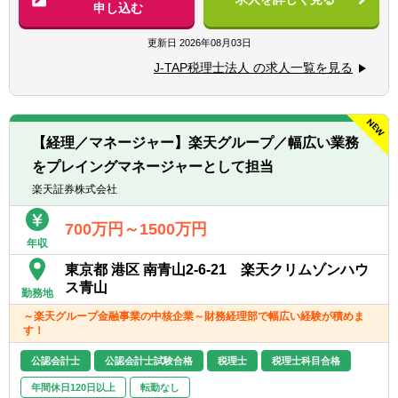
・法人税/消費税/償却資産税の申告代行
申し込む
・入出金、記帳、給与計算等事務代行
【求める人材】
・資産税（相続対策）コンサルティング
更新日
2026年08月03日
■ 謙虚さと素直さがある方（コミュニケーシ
ョンと協力）
J-TAP税理士法人 の求人一覧を見る
■税務支援（スポット）
■コミュニケーション能力が高く人と信頼関
・個人/相続の申告代行
係を構築できる方（コミュニケーションと協
・税務面の調査（税務DD）
力）
・組織再編ストラクチャーの検討/実行支援
■悪いことも含めあらゆる事象を自己成長機
【経理／マネージャー】楽天グループ／幅広い業務
会だと捉えることができる（主体性）
をプレイングマネージャーとして担当
※経験スキルによってお任せする業務は異な
■成長意欲が高い（プロフェッショナリズ
ります。
楽天証券株式会社
ム）
700万円～1500万円
年収
東京都 港区 南青山2-6-21 楽天クリムゾンハウ
ス青山
勤務地
～楽天グループ金融事業の中核企業～財務経理部で幅広い経験が積めま
す！
公認会計士
公認会計士試験合格
税理士
税理士科目合格
年間休日120日以上
転勤なし