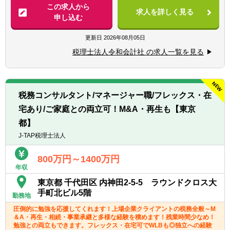
・各種税務申告書作成
この求人から
求人を詳しく見る
・年末調整、確定申告業務
申し込む
・法人設立に関する手続き及び届出
・M＆A業務（税務DD等）
更新日
2026年08月05日
様々な企業の税務業務を通し幅広い経験が積
税理士法人令和会計社 の求人一覧を見る
めます。
※税務関連の業務100％となります。
【同社で働くポイント】
税務コンサルタント/マネージャー職/フレックス・在
・大手・上場企業の税務を経験することがで
宅あり/ご家庭との両立可！M&A・再生も【東京
きます。
・一部ではなくクライアントの税務に一環し
都】
て携わることができます。
J-TAP税理士法人
800万円～1400万円
年収
東京都 千代田区 内神田2-5-5 ラウンドクロス大
手町北ビル5階
勤務地
圧倒的に勉強を応援してくれます！上場企業クライアントの税務全般～M
＆A・再生・相続・事業承継と多様な経験を積めます！残業時間少なめ！
勉強との両立もできます。フレックス・在宅可でWLBも◎独立への経験