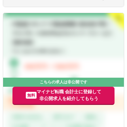
・会社法上の事業報告・計算書類、連結計算
具体的には…
書類等の作成
・マネジメント業務: チームメンバーの育
・金商法監査、有価証券届出書、有価証券報
成、業務分担、進捗管理
告書、決算短信作成
・単体の月次・四半期・年次決算業務の統括
・会計監査対応とJ-SOX及び内部統制監査対
・連結決算業務（国内外の子会社を担当）の
応
統括
・会計業務における業務改善、効率化対応
・親会社（楽天証券ホールディングス）への
・新商品開発に関する会計的対応
報告資料作成
・証券外務員資格保有の方
・金融庁への報告資料作成
・英語スキル（メール等、海外子会社とのや
・決算短信などの作成
り取りで使用します）
・税務申告
・内部統制の構築・運用
【求める人物像】
・各種プロジェクトへの参画 など
・経理の経験を活かして、もっと成長したい
こちらの求人は非公開です
※ 楽天証券ホールディングスの経理業務も兼
方
務していただきます。
マイナビ転職 会計士に登録して
・チームワークを大切にできる方
無料
非公開求人を紹介してもらう
・変化を楽しめる、前向きな方
【組織】
・新しい知識を学ぶことに意欲的な方
所属は財務企画本部 経理部
・「言われたことをやる」だけでなく、自分
で考えて行動できる方