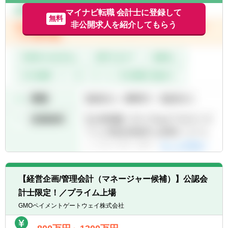
ーとして、顧客数1,200法人グループ、契約
種です。
継続率98%、大手企業グループ3社に1社がお
マイナビ転職 会計士に登録して
無料
客様、定額サービス料をベースに無償バージ
非公開求人を紹介してもらう
【ポジションの魅力】
ョンアップをし、常に人事業務の最先端を機
強固なビジネスモデルによって大きく成長し
能として網羅し提供。つまり、世の中の「働
ていく企業において、未完成の管理会計部門
く」のプラットフォームを創る圧倒的なノウ
の成長を自らの手で作っていくことができま
ハウがあります。
す。経営に与える影響も非常に大きく、やり
？Profile Book：
がいのある仕事です。
https://speakerdeck.com/whisaiyo/works-
human-intelligence
【キャリアパス】
スキル/マネジメント経験など資質やご意向に
■環境の魅力
合わせ、社内の状況に合わせ財務部門・関連
わたしたちは社員自身が、もっとも「はたら
するプロジェクト内での幅広いキャリア形成
く」を楽しんでいる状態を体現します。そし
も可能です。
て財務としては会社の成長の基盤での部分を
支え、経営直下の部門にて、スタートしたば
かりの組織の中で仕組み自体を構築していく
【経営企画/管理会計（マネージャー候補）】公認会
面白さを味わうことができます。
計士限定！／プライム上場
GMOペイメントゲートウェイ株式会社
■働き方：テレワーク、フレックス