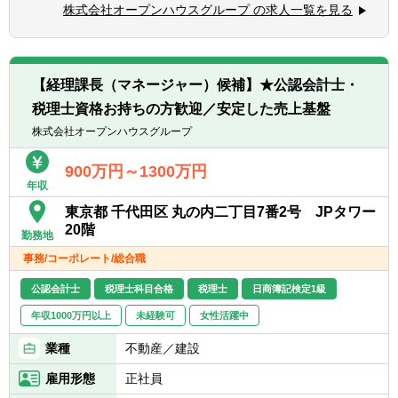
・計数管理（予算作成/実績管理、計数管理の
株式会社オープンハウスグループ の求人一覧を見る
大手企業とベンチャー企業の良いところを兼
高度化、会計方針の検討）
ね備えているのが魅力です。
・財務戦略（調達方針の検討、リスク管理、
財務指標管理）
・キャリアアップのチャンス
・税務（タックスプランニングの策定・実
【経理課長（マネージャー）候補】★公認会計士・
…圧倒的な成長率を誇る当社では、会社の成
行、高度な論点や改正対応方針の策定）
長とともに様々なキャリア機会が生まれてお
税理士資格お持ちの方歓迎／安定した売上基盤
・PMIのガバナンス構築
り、やる気と実力次第で様々な業務経験を積
・システム導入
株式会社オープンハウスグループ
むことができます。
【募集背景】
900万円～1300万円
年収
オープンハウスグループは今期売上高1兆
1,300億円、
東京都 千代田区 丸の内二丁目7番2号 JPタワー
その先不動産業界で1位となることを目指
20階
勤務地
し、成長を続けています。
事務/コーポレート/総合職
事業拡大の中で経営管理、関係会社管理の重
要性が増しており、
公認会計士
税理士科目合格
税理士
日商簿記検定1級
グループの成長を支える経営企画部の増員を
年収1000万円以上
未経験可
女性活躍中
しています。
業種
不動産／建設
・「東証プライム上場企業の安心感」と「ベ
ンチャー企業の成長性」を兼ね備える会社
雇用形態
正社員
…同社は東証プライム上場企業の安定性や労