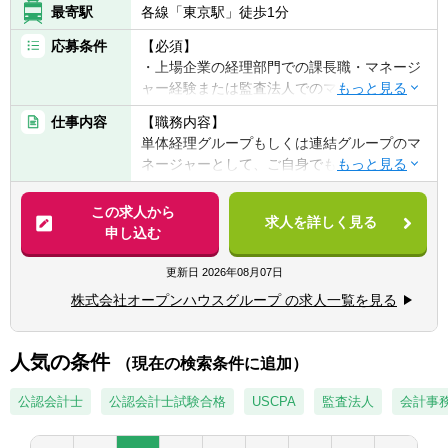
最寄駅
各線「東京駅」徒歩1分
働環境と、圧倒的な成長を同時に実現してい
ます。
応募条件
【必須】
大手企業とベンチャー企業の良いところを
・上場企業の経理部門での課長職・マネージ
兼ね備えているのが魅力です。
ャー経験または監査法人でのマネージャー経
験
・キャリアアップのチャンス
仕事内容
【職務内容】
…圧倒的な成長率を誇る当社では、会社の成
単体経理グループもしくは連結グループのマ
【歓迎】
長とともに様々なキャリア機会が生まれてお
ネージャーとして、ご自身でも重要論点やコ
・公認会計士 / 税理士 / 日商簿記1級 /
り、やる気と実力次第で様々な業務経験を積
ア実務に手を動かしながら、以下の業務全般
USCPA（米国公認会計士）
むことができます。
の取りまとめをお任せします。メンバーの育
この求人から
求人を詳しく見る
成や指導を通じて「経理組織の専門性・貢献
申し込む
力UP」を強力に推し進めつつ、業務の効率
化・最適化を図っていただきます。
更新日
2026年08月07日
株式会社オープンハウスグループ の求人一覧を見る
1．月次・四半期・年次決算（当社及びグル
ープ会社）の統括・進捗管理
2．会計監査対応、複雑な会計論点の整理・
人気の条件
（現在の検索条件に追加）
方針決定
3．税務関連業務のマネジメント
公認会計士
公認会計士試験合格
USCPA
監査法人
会計事
4．会社法に基づく計算書類の作成・レビュ
ー