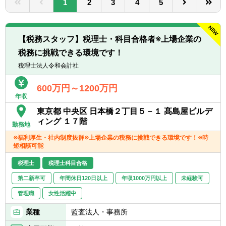
1
2
3
4
5
転職お役立ち情報
ご利用ガイド
【税務スタッフ】税理士・科目合格者※上場企業の
非公開求人とは？
税務に挑戦できる環境です！
税理士法人令和会計社
サービス紹介
600万円～1200万円
転職お役立ち情報
年収
業界情報
東京都 中央区 日本橋２丁目５－１ 髙島屋ビルデ
ィング １７階
勤務地
求人情報
※福利厚生・社内制度抜群※上場企業の税務に挑戦できる環境です！※時
短相談可能
税理士
税理士科目合格
第二新卒可
年間休日120日以上
年収1000万円以上
未経験可
管理職
女性活躍中
業種
監査法人・事務所