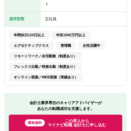
転職お役立ち情報
ト
ご利用ガイド
雇用形態
正社員
非公開求人とは？
年間休日120日以上
年収1000万円以上
サービス紹介
エグゼクティブクラス
管理職
女性活躍中
転職お役立ち情報
リモートワーク／在宅勤務（制度あり）
業界情報
フレックス出勤／時差出勤（制度あり）
求人情報
オンライン面接／WEB面接（実績あり）
会計士業界専任のキャリアアドバイザーが
あなたの転職成功を支援します。
この求人から
簡単無料
マイナビ転職 会計士に申し込む