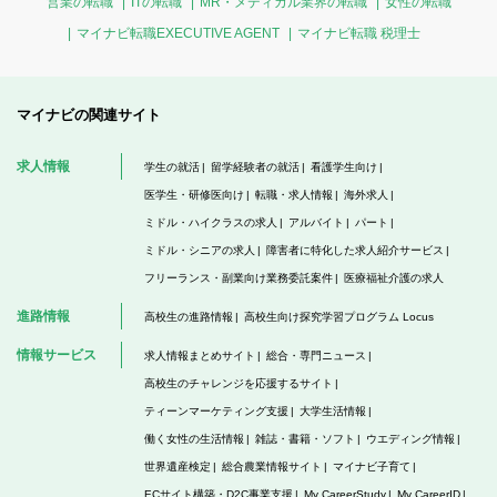
営業の転職
ITの転職
MR・メディカル業界の転職
女性の転職
マイナビ転職EXECUTIVE AGENT
マイナビ転職 税理士
マイナビの関連サイト
求人情報
学生の就活
留学経験者の就活
看護学生向け
医学生・研修医向け
転職・求人情報
海外求人
ミドル・ハイクラスの求人
アルバイト
パート
ミドル・シニアの求人
障害者に特化した求人紹介サービス
フリーランス・副業向け業務委託案件
医療福祉介護の求人
進路情報
高校生の進路情報
高校生向け探究学習プログラム Locus
情報サービス
求人情報まとめサイト
総合・専門ニュース
高校生のチャレンジを応援するサイト
ティーンマーケティング支援
大学生活情報
働く女性の生活情報
雑誌・書籍・ソフト
ウエディング情報
世界遺産検定
総合農業情報サイト
マイナビ子育て
ECサイト構築・D2C事業支援
My CareerStudy
My CareerID