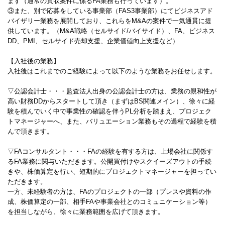
ます（通常の買収案件に係るFA業務も行っています）。
③また、別で応募をしている事業部（FAS3事業部）にてビジネスアド
バイザリー業務を展開しており、これらをM&Aの案件で一気通貫に提
供しています。（M&A戦略（セルサイド/バイサイド）、FA、ビジネス
DD、PMI、セルサイド売却支援、企業価値向上支援など）
【入社後の業務】
入社後はこれまでのご経験によって以下のような業務をお任せします。
▽公認会計士・・・監査法人出身の公認会計士の方は、業務の親和性が
高い財務DDからスタートして頂き（まずはBS関連メイン）、徐々に経
験を積んでいく中で事業性の確認を伴うPL分析を踏まえ、プロジェク
トマネージャーへ、また、バリュエーション業務もその過程で経験を積
んで頂きます。
▽FAコンサルタント・・・FAの経験を有する方は、上場会社に関係す
るFA業務に関与いただきます。公開買付けやスクイーズアウトの手続
きや、株価算定を行い、短期的にプロジェクトマネージャーを担ってい
ただきます。
一方、未経験者の方は、FAのプロジェクトの一部（プレスや資料の作
成、株価算定の一部、相手FAや事業会社とのコミュニケーション等）
を担当しながら、徐々に業務範囲を広げて頂きます。