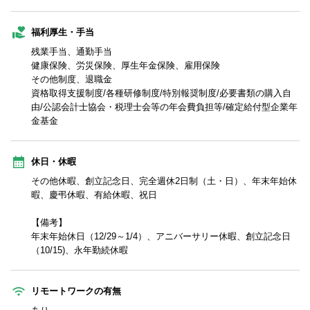
福利厚生・手当
残業手当、通勤手当
健康保険、労災保険、厚生年金保険、雇用保険
その他制度、退職金
資格取得支援制度/各種研修制度/特別報奨制度/必要書類の購入自
由/公認会計士協会・税理士会等の年会費負担等/確定給付型企業年
金基金
休日・休暇
その他休暇、創立記念日、完全週休2日制（土・日）、年末年始休
暇、慶弔休暇、有給休暇、祝日
【備考】
年末年始休日（12/29～1/4）、アニバーサリー休暇、創立記念日
（10/15)、永年勤続休暇
リモートワークの有無