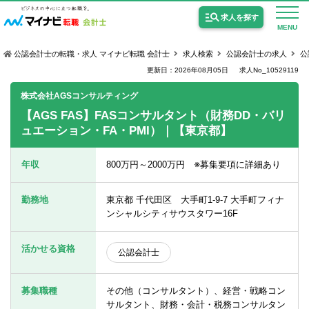
求人を探す
MENU
公認会計士の転職・求人 マイナビ転職 会計士
求人検索
公認会計士の求人
公
更新日：2026年08月05日
求人No_10529119
株式会社AGSコンサルティング
【AGS FAS】FASコンサルタント（財務DD・バリ
ュエーション・FA・PMI）｜【東京都】
公認会計士の求人
監査法人の求人
年収
800万円～2000万円 ※募集要項に詳細あり
公認会計士試験合格向けの求人
勤務地
東京都 千代田区 大手町1-9-7 大手町フィナ
USCPA（米国公認会計士）の求人
ンシャルシティサウスタワー16F
活かせる資格
公認会計士
女性会計士の転職
個別転職相談会・セミナー
募集職種
その他（コンサルタント）、経営・戦略コン
サルタント、財務・会計・税務コンサルタン