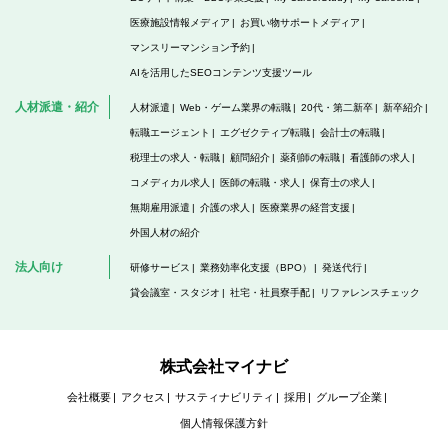
医療施設情報メディア
お買い物サポートメディア
マンスリーマンション予約
AIを活用したSEOコンテンツ支援ツール
人材派遣・紹介
人材派遣
Web・ゲーム業界の転職
20代・第二新卒
新卒紹介
転職エージェント
エグゼクティブ転職
会計士の転職
税理士の求人・転職
顧問紹介
薬剤師の転職
看護師の求人
コメディカル求人
医師の転職・求人
保育士の求人
無期雇用派遣
介護の求人
医療業界の経営支援
外国人材の紹介
法人向け
研修サービス
業務効率化支援（BPO）
発送代行
貸会議室・スタジオ
社宅・社員寮手配
リファレンスチェック
株式会社マイナビ
会社概要
アクセス
サスティナビリティ
採用
グループ企業
個人情報保護方針