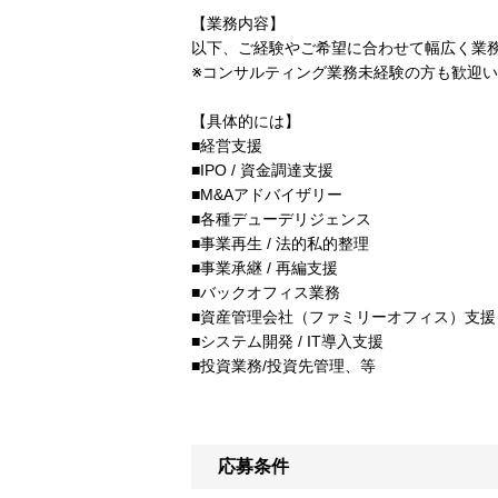
【業務内容】
以下、ご経験やご希望に合わせて幅広く業
※コンサルティング業務未経験の方も歓迎
【具体的には】
■経営支援
■IPO / 資金調達支援
■M&Aアドバイザリー
■各種デューデリジェンス
■事業再生 / 法的私的整理
■事業承継 / 再編支援
■バックオフィス業務
■資産管理会社（ファミリーオフィス）支援
■システム開発 / IT導入支援
■投資業務/投資先管理、等
応募条件