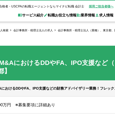
合格者・USCPAの転職エージェントならマイナビ転職 会計士
採用ご担当者様へ
サービス紹介
転職お役立ち情報
業界情報
求人情報
人検索
会計事務所・税理士法人の求人
会計事務所・税理士法人（業種）、東京都、
職 会計士とは？
Web面談サービス
非公
転職ガイド
験情報
別求人情報
業界別求人情報
業界トピックス
転職活動お役立
ド
個別転職相談会・セミナー
アク
ポイント
申し込み手順
女性会計士の転職
監査法人
業界情報の記事一覧
転職お役立ち情報
金融機関
&AにおけるDDやFA、IPO支援など
質問
キャリアアドバイザーのご紹介
転職の方へ
覧
試験合格
USCPAの転職
会計士が活躍できる転職先
会計士・試験合格
会計事務所・税理士法人
事業会社
都】
れ
転職成功事例
の転職の方へ
の流れ
米国公認会計士）
未経験分野への転職
監査法人
WEB面接完全ガ
コンサルティングファー
AにおけるDDやFA、IPO支援などの財務アドバイザリー業務！フレッ
ム
800万円 ※募集要項に詳細あり