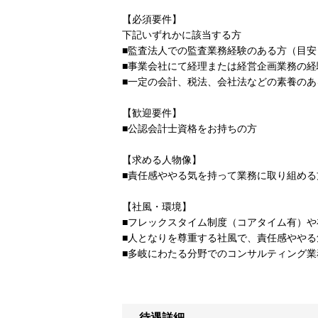
【必須要件】
下記いずれかに該当する方
■監査法人での監査業務経験のある方（目安
■事業会社にて経理または経営企画業務の経
■一定の会計、税法、会社法などの素養のあ
【歓迎要件】
■公認会計士資格をお持ちの方
【求める人物像】
■責任感ややる気を持って業務に取り組める
【社風・環境】
■フレックスタイム制度（コアタイム有）
■人となりを尊重する社風で、責任感やや
■多岐にわたる分野でのコンサルティング
待遇詳細