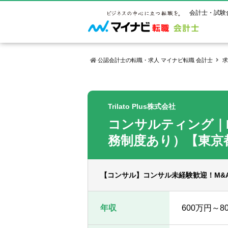
会計士・試験
公認会計士の転職・求人 マイナビ転職 会計士
求
マイナビ転
ご状況別
会計士試
保有資格
ご利用ガイ
Trilato Plus株式会社
年齢別転職
受験資格・
公認会計士
コンサルティング｜M
よくあるご
はじめての
試験科目一
公認会計士
サービス紹介
転職お役立ち情報
業界情報
務制度あり）【東京
ご利用の流
2回目以降
試験合格後
USCPA（
求人情報
【コンサル】コンサル未経験歓迎！M&
年収
600万円～