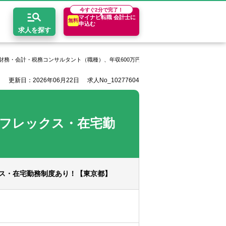
今すぐ
2分で完了！
マイナビ転職 会計士に
無料
申込む
求人を探す
財務・会計・税務コンサルタント（職種）、年収600万円以上
Trilato Plus株式会社の
更新日：2026年06月22日
求人No_10277604
開求人とは？
ちコンテンツ
エリア別求人情報
セスマップ
コンサルティングファーム
関東・首都圏
年収診断
（フレックス・在宅勤
者の転職Q&A
会計事務所・税理士法人
関西
キャリア診断
イド
事業会社
東海
クス・在宅勤務制度あり！【東京都】