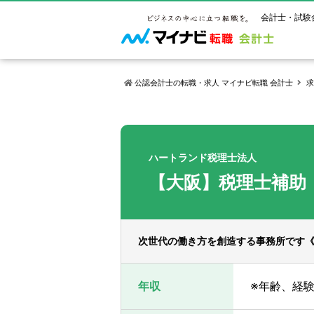
会計士・試験
公認会計士の転職・求人 マイナビ転職 会計士
求
マイナビ転
ご状況別
会計士試
保有資格
ご利用ガイ
年齢別転職
受験資格・
公認会計士
ハートランド税理士法人
よくあるご
はじめての
試験科目一
公認会計士
【大阪】税理士補助
サービス紹介
転職お役立ち情報
業界情報
ご利用の流
2回目以降
試験合格後
USCPA（
求人情報
次世代の働き方を創造する事務所です《
年収
※年齢、経