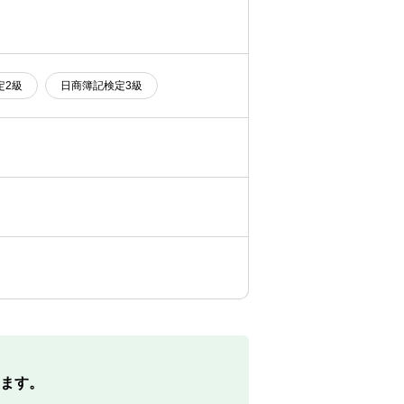
定2級
日商簿記検定3級
ます。