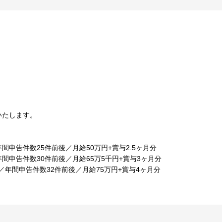
いたします。
年間申告件数25件前後／月給50万円+賞与2.5ヶ月分
年間申告件数30件前後／月給65万5千円+賞与3ヶ月分
目／年間申告件数32件前後／月給75万円+賞与4ヶ月分