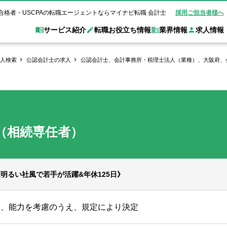
合格者・USCPAの転職エージェントならマイナビ転職 会計士
採用ご担当者様へ
サービス紹介
転職お役立ち情報
業界情報
求人情報
人検索
公認会計士の求人
公認会計士、会計事務所・税理士法人（業種）、大阪府、
職 会計士とは？
Web面談サービス
非公
転職ガイド
験情報
別求人情報
業界別求人情報
業界トピックス
転職活動お役立
ド
個別転職相談会・セミナー
アク
ポイント
申し込み手順
女性会計士の転職
監査法人
業界情報の記事一覧
転職お役立ち情報
金融機関
質問
キャリアアドバイザーのご紹介
転職の方へ
覧
試験合格
USCPAの転職
会計士が活躍できる転職先
会計士・試験合格
（相続専任者）
会計事務所・税理士法人
事業会社
れ
転職成功事例
の転職の方へ
の流れ
米国公認会計士）
未経験分野への転職
監査法人
WEB面接完全ガ
コンサルティングファー
明るい社風で若手が活躍&年休125日》
ム
験、能力を考慮のうえ、規定により決定