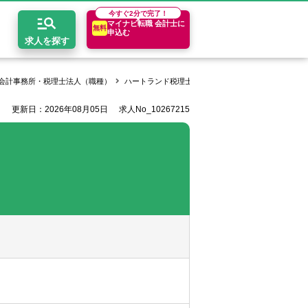
今すぐ
2分で完了！
マイナビ転職 会計士に
無料
申込む
求人を探す
会計事務所・税理士法人（職種）
ハートランド税理士法人の求人一覧
【大阪】税理
更新日：2026年08月05日
求人No_10267215
開求人とは？
ちコンテンツ
エリア別求人情報
セスマップ
コンサルティングファーム
関東・首都圏
年収診断
者の転職Q&A
会計事務所・税理士法人
関西
キャリア診断
イド
事業会社
東海