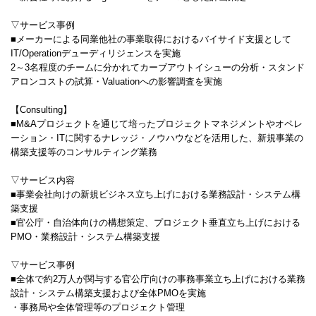
▽サービス事例
■メーカーによる同業他社の事業取得におけるバイサイド支援として
IT/Operationデューディリジェンスを実施
2～3名程度のチームに分かれてカーブアウトイシューの分析・スタンド
アロンコストの試算・Valuationへの影響調査を実施
【Consulting】
■M&Aプロジェクトを通じて培ったプロジェクトマネジメントやオペレ
ーション・ITに関するナレッジ・ノウハウなどを活用した、新規事業の
構築支援等のコンサルティング業務
▽サービス内容
■事業会社向けの新規ビジネス立ち上げにおける業務設計・システム構
築支援
■官公庁・自治体向けの構想策定、プロジェクト垂直立ち上げにおける
PMO・業務設計・システム構築支援
▽サービス事例
■全体で約2万人が関与する官公庁向けの事務事業立ち上げにおける業務
設計・システム構築支援および全体PMOを実施
・事務局や全体管理等のプロジェクト管理