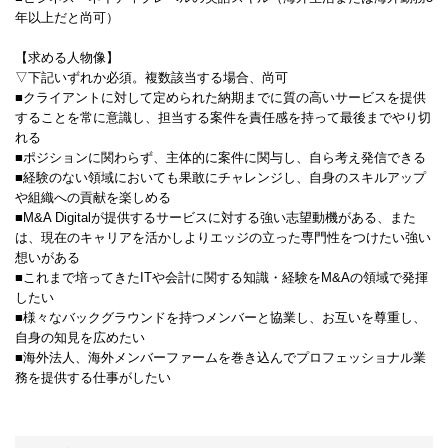
年以上だと尚可）
【求める人物像】
▽下記いずれか必須。複数該当する場合、尚可
■クライアントに対して定められた納期までに質の高いサービスを提供
することを常に意識し、担当する案件を責任感を持って最後までやり切
れる
■ポジションに関わらず、主体的に案件に関与し、自ら考え発信できる
■経験のない領域においても果敢にチャレンジし、自身のスキルアップ
や組織への貢献を楽しめる
■M&A Digitalが提供するサービスに対する強い志望動機がある、また
は、現在のキャリアを活かしよりエッジの立った専門性をつけたい強い
想いがある
■これまで培ってきたITや会計に関する知識・経験をM&Aの領域で発揮
したい
■様々なバックグラウンドを持つメンバーと協業し、お互いを尊重し、
自身の知見を広めたい
■海外法人、海外メンバーファームを巻き込んでプロフェッショナル業
務を提供する仕事がしたい