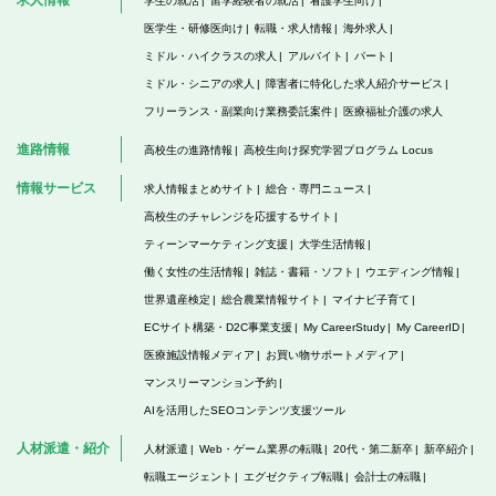
求人情報
学生の就活
留学経験者の就活
看護学生向け
医学生・研修医向け
転職・求人情報
海外求人
ミドル・ハイクラスの求人
アルバイト
パート
ミドル・シニアの求人
障害者に特化した求人紹介サービス
フリーランス・副業向け業務委託案件
医療福祉介護の求人
進路情報
高校生の進路情報
高校生向け探究学習プログラム Locus
情報サービス
求人情報まとめサイト
総合・専門ニュース
高校生のチャレンジを応援するサイト
ティーンマーケティング支援
大学生活情報
働く女性の生活情報
雑誌・書籍・ソフト
ウエディング情報
世界遺産検定
総合農業情報サイト
マイナビ子育て
ECサイト構築・D2C事業支援
My CareerStudy
My CareerID
医療施設情報メディア
お買い物サポートメディア
マンスリーマンション予約
AIを活用したSEOコンテンツ支援ツール
人材派遣・紹介
人材派遣
Web・ゲーム業界の転職
20代・第二新卒
新卒紹介
転職エージェント
エグゼクティブ転職
会計士の転職