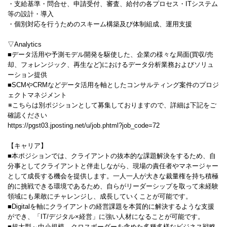
・支給基準・問合せ、申請受付、審査、給付の各プロセス・ITシステム
等の設計・導入
・個別対応を行うためのスキーム構築及び体制組成、運用支援
▽Analytics
■データ活用や予測モデル開発を駆使した、企業の様々な局面(買収/売
却、フォレンジック、再生など)におけるデータ分析業務およびソリュ
ーション提供
■SCMやCRMなどデータ活用を軸としたコンサルティング案件のプロジ
ェクトマネジメント
※こちらは別ポジションとして募集しておりますので、詳細は下記をご
確認ください
https://pgst03.jposting.net/u/job.phtml?job_code=72
【キャリア】
■本ポジションでは、クライアントの抜本的な課題解決をするため、自
分事としてクライアントと伴走しながら、現場の責任者やマネージャー
として成長する機会を提供します。一人一人が大きな裁量権を持ち積極
的に挑戦できる環境であるため、自らがリーダーシップを取って未経験
領域にも果敢にチャレンジし、成長していくことが可能です。
■Digitalを軸にクライアントの経営課題を本質的に解決するような支援
ができ、「IT/デジタル×経営」に強い人材になることが可能です。
■超大型～中小規模、クロスボーダーを含めた多種多様なビジネス戦略