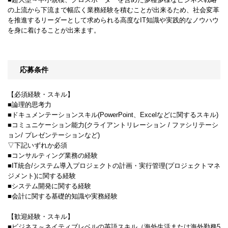
の上流から下流まで幅広く業務経験を積むことが出来るため、社会変革
を推進するリーダーとして求められる高度なIT知識や実践的なノウハウ
を身に着けることが出来ます。
応募条件
【必須経験・スキル】
■論理的思考力
■ドキュメンテーションスキル(PowerPoint、Excelなどに関するスキル)
■コミュニケーション能力(クライアントリレーション / ファシリテーシ
ョン/ プレゼンテーションなど)
▽下記いずれか必須
■コンサルティング業務の経験
■IT統合/システム導入プロジェクトの計画・実行管理(プロジェクトマネ
ジメント)に関する経験
■システム開発に関する経験
■会計に関する基礎的知識や実務経験
【歓迎経験・スキル】
■ビジネス～ネイティブレベルの英語スキル（海外生活または海外勤務5