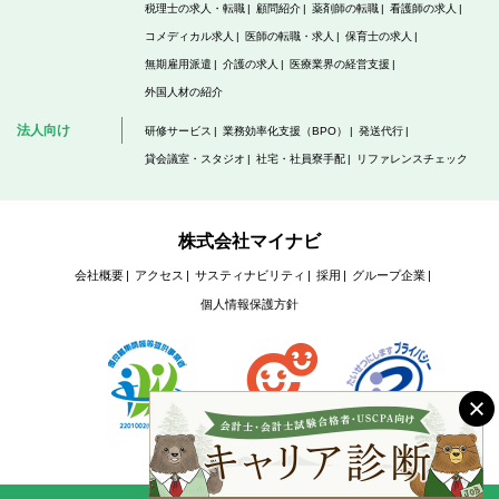
税理士の求人・転職
顧問紹介
薬剤師の転職
看護師の求人
コメディカル求人
医師の転職・求人
保育士の求人
無期雇用派遣
介護の求人
医療業界の経営支援
外国人材の紹介
法人向け
研修サービス
業務効率化支援（BPO）
発送代行
貸会議室・スタジオ
社宅・社員寮手配
リファレンスチェック
株式会社マイナビ
会社概要
アクセス
サスティナビリティ
採用
グループ企業
個人情報保護方針