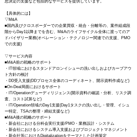
思決定の支援など包括的なサービスを提供しています。
【具体的には】
▽M&A
■国内及びクロスボーダーでの企業買収・統合・分離等の、案件組成段
階からDay1以降までを含む、M&Aのライフサイクル全体に渡ってのア
ドバイザリー業務(オペレーション・テクノロジー関連での支援、PMO
での支援)
▽サービス内容
■M&A前の戦略のサポート
・IT領域におけるスタンドアロンイシューの洗い出しおよびカーブアウ
ト方針の検討
・DD受入支援(DDプロセス全体のコーディネート、開示資料作成など)
■On-Deal局面におけるサポート
・IT/Operationデューディリジェンス(開示資料の確認・分析、リスク調
査、コスト試算など)
・IT/Operation領域のDay1支援(Day1タスクの洗い出し・管理、イシュ
ー特定、TSAの整理・締結支援など)
■M&A後の戦略のサポート
・新会社における分科会実行支援/PMO・業務設計・システム
・新会社におけるシステム導入支援およびプロジェクトマネジメント
・新会社等におけるDigitalizationをテーマとした計画策定