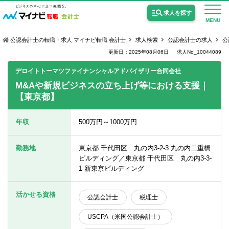
求人を探す
MENU
公認会計士の転職・求人 マイナビ転職 会計士
求人検索
公認会計士の求人
公
更新日：2025年08月06日
求人No_10044089
デロイトトーマツファイナンシャルアドバイザリー合同会社
M&Aや新規ビジネスの立ち上げ等における支援｜
【東京都】
公認会計士の求人
監査法人の求人
年収
500万円～1000万円
公認会計士試験合格向けの求人
勤務地
東京都 千代田区 丸の内3-2-3 丸の内二重橋
USCPA（米国公認会計士）の求人
ビルディング／東京都 千代田区 丸の内3-3-
1 新東京ビルディング
女性会計士の転職
活かせる資格
公認会計士
税理士
個別転職相談会・セミナー
USCPA（米国公認会計士）