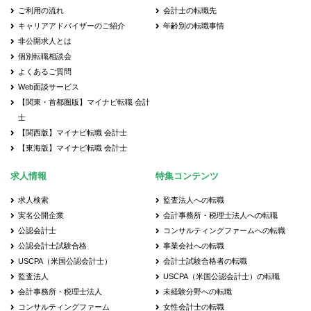
ご利用の流れ
会計士の転職先
キャリアアドバイザーのご紹介
年齢別の転職事情
非公開求人とは
個別転職相談会
よくあるご質問
Web面談サービス
【関東・首都圏版】マイナビ転職 会計
士
【関西版】マイナビ転職 会計士
【東海版】マイナビ転職 会計士
求人情報
特集コンテンツ
求人検索
監査法人への転職
実名公開企業
会計事務所・税理士法人への転職
公認会計士
コンサルティングファームへの転職
公認会計士試験合格
事業会社への転職
USCPA（米国公認会計士）
会計士試験合格者の転職
監査法人
USCPA（米国公認会計士）の転職
会計事務所・税理士法人
未経験分野への転職
コンサルティングファーム
女性会計士の転職