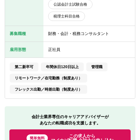
転職お役立ち情報
公認会計士試験合格
税理士科目合格
ご利用ガイド
非公開求人とは？
募集職種
財務・会計・税務コンサルタント
サービス紹介
雇用形態
正社員
転職お役立ち情報
第二新卒可
年間休日120日以上
管理職
業界情報
リモートワーク／在宅勤務（制度あり）
求人情報
フレックス出勤／時差出勤（制度あり）
会計士業界専任のキャリアアドバイザーが
あなたの転職成功を支援します。
この求人から
簡単無料