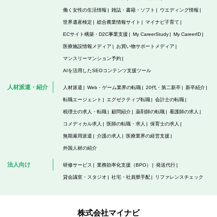
働く女性の生活情報
雑誌・書籍・ソフト
ウエディング情報
世界遺産検定
総合農業情報サイト
マイナビ子育て
ECサイト構築・D2C事業支援
My CareerStudy
My CareerID
医療施設情報メディア
お買い物サポートメディア
マンスリーマンション予約
AIを活用したSEOコンテンツ支援ツール
人材派遣・紹介
人材派遣
Web・ゲーム業界の転職
20代・第二新卒
新卒紹介
転職エージェント
エグゼクティブ転職
会計士の転職
税理士の求人・転職
顧問紹介
薬剤師の転職
看護師の求人
コメディカル求人
医師の転職・求人
保育士の求人
無期雇用派遣
介護の求人
医療業界の経営支援
外国人材の紹介
法人向け
研修サービス
業務効率化支援（BPO）
発送代行
貸会議室・スタジオ
社宅・社員寮手配
リファレンスチェック
株式会社マイナビ