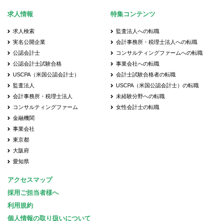
求人情報
特集コンテンツ
求人検索
監査法人への転職
実名公開企業
会計事務所・税理士法人への転職
公認会計士
コンサルティングファームへの転職
公認会計士試験合格
事業会社への転職
USCPA（米国公認会計士）
会計士試験合格者の転職
監査法人
USCPA（米国公認会計士）の転職
会計事務所・税理士法人
未経験分野への転職
コンサルティングファーム
女性会計士の転職
金融機関
事業会社
東京都
大阪府
愛知県
アクセスマップ
採用ご担当者様へ
利用規約
個人情報の取り扱いについて