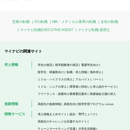
営業の転職
ITの転職
MR・メディカル業界の転職
女性の転職
マイナビ転職EXECUTIVE AGENT
マイナビ転職 税理士
マイナビの関連サイト
求人情報
学生の就活
留学経験者の就活
看護学生向け
医学生・研修医向け
転職・求人情報
海外求人
ミドル・ハイクラスの求人
アルバイト
パート
ミドル・シニアの求人
障害者に特化した求人紹介サービス
フリーランス・副業向け業務委託案件
医療福祉介護の求人
進路情報
高校生の進路情報
高校生向け探究学習プログラム Locus
情報サービス
求人情報まとめサイト
総合・専門ニュース
高校生のチャレンジを応援するサイト
ティーンマーケティング支援
大学生活情報