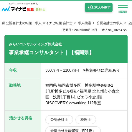
求人を探す
MENU
公認会計士の転職・求人 マイナビ転職 会計士
求人検索
公認会計士の求人
公
更新日：2026年08月05日
求人No_10264722
みらいコンサルティング株式会社
事業承継コンサルタント｜【福岡県】
公認会計士の求人
監査法人の求人
年収
350万円～1100万円 ※募集要項に詳細あり
公認会計士試験合格向けの求人
勤務地
福岡県 福岡市博多区 博多駅中央街8-1
USCPA（米国公認会計士）の求人
JRJP博多ビル8階／福岡県 北九州市小倉北
区 浅野1丁目1-1 ビエラ小倉1階
DISCOVERY coworking 112号室
女性会計士の転職
活かせる資格
公認会計士
税理士
個別転職相談会・セミナー
金融渉外技能審査（FP1級）