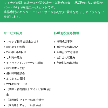
マイナビ転職 会計士は公認会計士・試験合格者・USCPAの方の転職サ
ポートを行う転職エージェントです。
業界専門のキャリアアドバイザーがあなたに最適なキャリアプランをご
提案します。
サービス紹介
転職お役立ち情報
マイナビ転職 会計士とは？
転職成功事例
はじめての転職
会計士の転職Q&A
2回目以降の転職
転職お役立ち情報
ご利用の流れ
会計士の転職先
キャリアアドバイザーのご紹介
年齢別の転職事情
非公開求人とは
個別転職相談会
よくあるご質問
Web面談サービス
【関東・首都圏版】マイナビ転職 会計
士
【関西版】マイナビ転職 会計士
【東海版】マイナビ転職 会計士