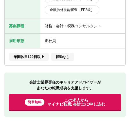
転職お役立ち情報
金融渉外技能審査（FP2級）
ご利用ガイド
募集職種
財務・会計・税務コンサルタント
非公開求人とは？
サービス紹介
雇用形態
正社員
転職お役立ち情報
年間休日120日以上
転勤なし
業界情報
求人情報
会計士業界専任のキャリアアドバイザーが
あなたの転職成功を支援します。
この求人から
簡単無料
マイナビ転職 会計士に申し込む