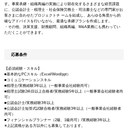
す。事業承継・組織再編の実施により顕在化するさまざまな経営課題
に、公認会計士・税理士・社会保険労務士・司法書士などの専門家がお
客さまに合わせたプロジェクトチ ームを結成し、あらゆる角度から的
確なアドバイスを行いながら、最適な承継プランを作成します。
・その他、決算支援、財務顧問、組織再編、M&A業務にも携わってい
ただくことができます。
応募条件
【必須経験・スキル】
■基本的なPCスキル（Excel/Word/ppt）
■コミュニケーションスキル
■税理士/実務経験3年以上（一般事業会社経験尚可）
■税理士試験2科目以上合格者/実務経験5年以上（一般事業会社経験者尚
可）
■公認会計士/実務経験3年以上
■公認会計士短答式試験合格者/実務経験3年以上（一般事業会社経験者
尚可）
■フィナンシャルプランナー（2級、1級尚可）/実務経験3年以上
※上記資格がある方以外にも募集しております。