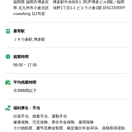
福岡県 福岡市博多区 博多駅中央街8-1 JRJP博多ビル8階／福岡
県 北九州市小倉北区 浅野1丁目1-1 ビエラ小倉1階 DISCOVERY
coworking 112号室
最寄駅
ＪＲ小倉駅,博多駅
就業時間
09:00 ~ 17:00
平均残業時間
月30時間以下
福利厚生・手当
出張手当、残業手当、通勤手当
健康保険、労災保険、厚生年金保険、雇用保険
その他制度、慶弔見舞金制度、確定拠出年金401k、資格取得奨励