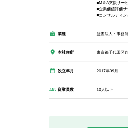
■M＆A支援サー
■企業価値評価サ
■コンサルティン
業種
監査法人・事務所
本社住所
東京都千代田区丸の
設立年月
2017年09月
従業員数
10人以下