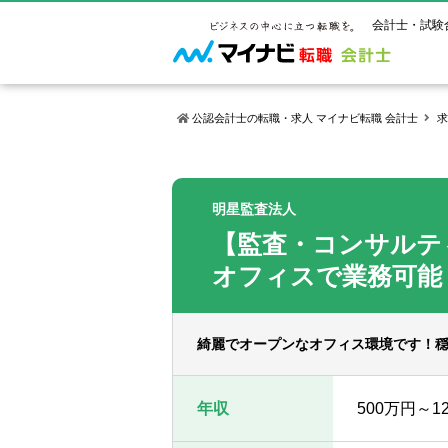
会計士・試験
公認会計士の転職・求人 マイナビ転職 会計士
求
マイナビ転
ご状況別
会計士試
保有資格
ご利用ガイ
明星監査法人
年齢別転職
受験資格・
公認会計士
【監査・コンサルテ
よくあるご
はじめての
試験科目一
公認会計士
サービス紹介
転職お役立ち情報
業界情報
オフィスで業務可能
ご利用の流
2回目以降
試験合格後
USCPA（
求人情報
綺麗でオープンなオフィス環境です！
年収
500万円～1