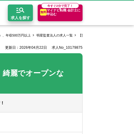
今すぐ
2分で完了！
マイナビ転職 会計士に
無料
申込む
求人を探す
、年収500万円以上
明星監査法人の求人一覧
【監査・コンサルティングスタッフ
更新日：2026年04月22日
求人No_10179875
開求人とは？
ちコンテンツ
エリア別求人情報
セスマップ
コンサルティングファーム
関東・首都圏
年収診断
！綺麗でオープンな
者の転職Q&A
会計事務所・税理士法人
関西
キャリア診断
イド
事業会社
東海
す！