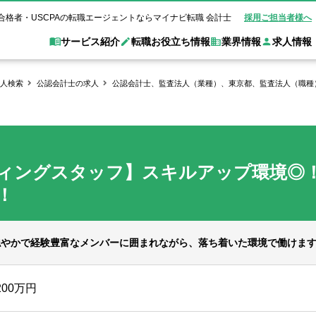
合格者・USCPAの転職エージェントならマイナビ転職 会計士
採用ご担当者様へ
サービス紹介
転職お役立ち情報
業界情報
求人情報
人検索
公認会計士の求人
公認会計士、監査法人（業種）、東京都、監査法人（職種）
職 会計士とは？
Web面談サービス
非公
転職ガイド
験情報
別求人情報
業界別求人情報
業界トピックス
転職活動お役立
ド
個別転職相談会・セミナー
アク
ポイント
申し込み手順
女性会計士の転職
監査法人
業界情報の記事一覧
転職お役立ち情報
金融機関
ィングスタッフ】スキルアップ環境◎
質問
キャリアアドバイザーのご紹介
転職の方へ
覧
試験合格
USCPAの転職
会計士が活躍できる転職先
会計士・試験合格
会計事務所・税理士法人
事業会社
！
れ
転職成功事例
の転職の方へ
の流れ
米国公認会計士）
未経験分野への転職
監査法人
WEB面接完全ガ
コンサルティングファー
穏やかで経験豊富なメンバーに囲まれながら、落ち着いた環境で働けま
ム
200万円