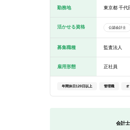
勤務地
東京都 千代田
活かせる資格
公認会計士
募集職種
監査法人
雇用形態
正社員
年間休日120日以上
管理職
オ
会計士