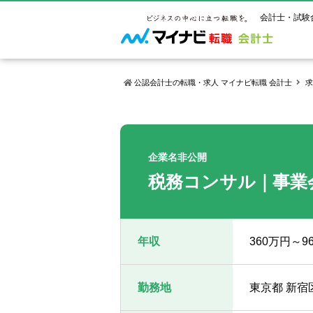
会計士・試験
公認会計士の転職・求人 マイナビ転職 会計士
求
マイナビ転
ご状況別
会計士試
保有資格
ご利用ガイ
年齢別転職
受験資格・
公認会計士
企業名非公開
よくあるご
はじめての
試験科目一
公認会計士
税務コンサル｜事業
サービス紹介
転職お役立ち情報
業界情報
ご利用の流
2回目以降
試験合格後
USCPA（
求人情報
年収
360万円～
勤務地
東京都 新宿