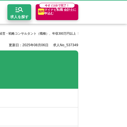
今すぐ
2分で完了！
マイナビ転職 会計士に
無料
申込む
求人を探す
経営・戦略コンサルタント（職種）、年収300万円以上
税務コンサル｜事業会社で経理
更新日：2025年08月06日
求人No_537349
開求人とは？
ちコンテンツ
エリア別求人情報
セスマップ
コンサルティングファーム
関東・首都圏
年収診断
者の転職Q&A
会計事務所・税理士法人
関西
キャリア診断
イド
事業会社
東海