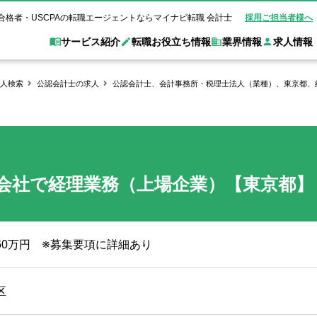
合格者・USCPAの転職エージェントならマイナビ転職 会計士
採用ご担当者様へ
サービス紹介
転職お役立ち情報
業界情報
求人情報
人検索
公認会計士の求人
公認会計士、会計事務所・税理士法人（業種）、東京都、
職 会計士とは？
Web面談サービス
非公
転職ガイド
験情報
別求人情報
業界別求人情報
業界トピックス
転職活動お役立
ド
個別転職相談会・セミナー
アク
ポイント
申し込み手順
女性会計士の転職
監査法人
業界情報の記事一覧
転職お役立ち情報
金融機関
質問
キャリアアドバイザーのご紹介
転職の方へ
覧
試験合格
USCPAの転職
会計士が活躍できる転職先
会計士・試験合格
会社で経理業務（上場企業）【東京都】
会計事務所・税理士法人
事業会社
れ
転職成功事例
の転職の方へ
の流れ
米国公認会計士）
未経験分野への転職
監査法人
WEB面接完全ガ
コンサルティングファー
960万円 ※募集要項に詳細あり
ム
区