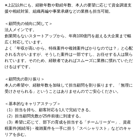
※上記以外にも、経験年数や勤続年数、本人の要望に応じて資金調達支
援や相続対策、組織再編や事業承継などの業務も担当可能。
＜顧問先の傾向に関して＞
法人メインです。
創業間もないスタートアップから、年商100億円を超える大企業まで幅
広く対応しています。
よく「年収が高いから、特殊案件や複雑案件ばかりなのでは？」と心配
される方がいますが、そうした案件は一部ですし、お任せする人は限ら
れています。そのため、経験者であればスムーズに業務に慣れていただ
けるはずです。
＜顧問先の割り振り＞
本人の希望や、経験年数を加味して担当顧問を割り振ります。「無理に
受けさせられる」ということはありませんのでご安心ください。
＜基本的なキャリアステップ＞
（1）担当を持ち、顧客対応を1人で完結できる。
（2）担当顧問先数が25件前後に到達する。
（3）希望に応じて、部下の育成を担当する「チームリーダー」、資産
税案件(相続等)・複雑案件を一手に担う「スペシャリスト」などのキャ
リアを歩む。