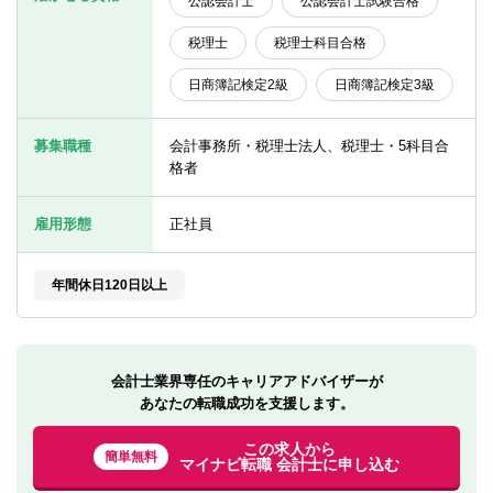
公認会計士
公認会計士試験合格
転職お役立ち情報
税理士
税理士科目合格
ご利用ガイド
日商簿記検定2級
日商簿記検定3級
非公開求人とは？
募集職種
会計事務所・税理士法人、税理士・5科目合
サービス紹介
格者
転職お役立ち情報
雇用形態
正社員
業界情報
求人情報
年間休日120日以上
会計士業界専任のキャリアアドバイザーが
あなたの転職成功を支援します。
この求人から
簡単無料
マイナビ転職 会計士に申し込む