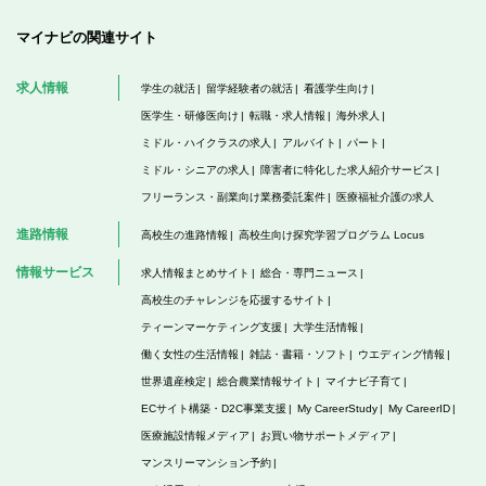
マイナビの関連サイト
求人情報
学生の就活
留学経験者の就活
看護学生向け
医学生・研修医向け
転職・求人情報
海外求人
ミドル・ハイクラスの求人
アルバイト
パート
ミドル・シニアの求人
障害者に特化した求人紹介サービス
フリーランス・副業向け業務委託案件
医療福祉介護の求人
進路情報
高校生の進路情報
高校生向け探究学習プログラム Locus
情報サービス
求人情報まとめサイト
総合・専門ニュース
高校生のチャレンジを応援するサイト
ティーンマーケティング支援
大学生活情報
働く女性の生活情報
雑誌・書籍・ソフト
ウエディング情報
世界遺産検定
総合農業情報サイト
マイナビ子育て
ECサイト構築・D2C事業支援
My CareerStudy
My CareerID
医療施設情報メディア
お買い物サポートメディア
マンスリーマンション予約