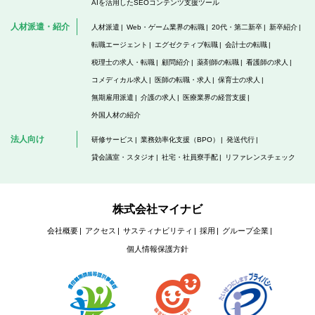
AIを活用したSEOコンテンツ支援ツール
人材派遣・紹介
人材派遣
Web・ゲーム業界の転職
20代・第二新卒
新卒紹介
転職エージェント
エグゼクティブ転職
会計士の転職
税理士の求人・転職
顧問紹介
薬剤師の転職
看護師の求人
コメディカル求人
医師の転職・求人
保育士の求人
無期雇用派遣
介護の求人
医療業界の経営支援
外国人材の紹介
法人向け
研修サービス
業務効率化支援（BPO）
発送代行
貸会議室・スタジオ
社宅・社員寮手配
リファレンスチェック
株式会社マイナビ
会社概要
アクセス
サスティナビリティ
採用
グループ企業
個人情報保護方針