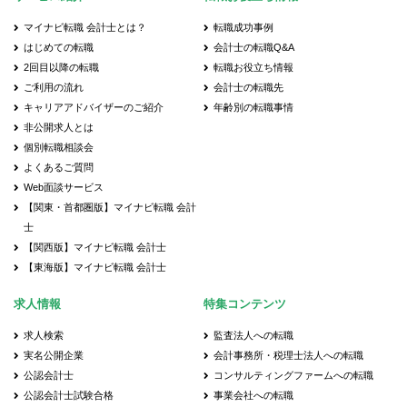
マイナビ転職 会計士とは？
転職成功事例
はじめての転職
会計士の転職Q&A
2回目以降の転職
転職お役立ち情報
ご利用の流れ
会計士の転職先
キャリアアドバイザーのご紹介
年齢別の転職事情
非公開求人とは
個別転職相談会
よくあるご質問
Web面談サービス
【関東・首都圏版】マイナビ転職 会計
士
【関西版】マイナビ転職 会計士
【東海版】マイナビ転職 会計士
求人情報
特集コンテンツ
求人検索
監査法人への転職
実名公開企業
会計事務所・税理士法人への転職
公認会計士
コンサルティングファームへの転職
公認会計士試験合格
事業会社への転職