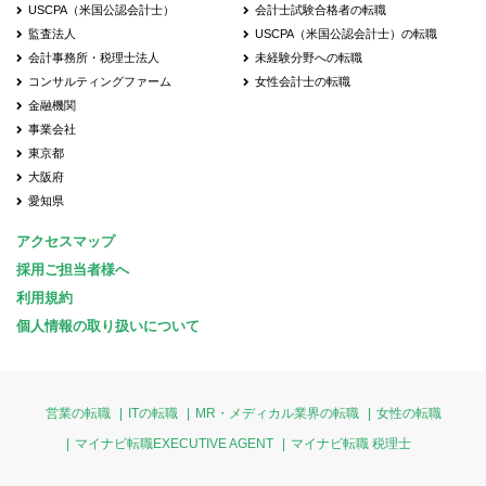
USCPA（米国公認会計士）
会計士試験合格者の転職
監査法人
USCPA（米国公認会計士）の転職
会計事務所・税理士法人
未経験分野への転職
コンサルティングファーム
女性会計士の転職
金融機関
事業会社
東京都
大阪府
愛知県
アクセスマップ
採用ご担当者様へ
利用規約
個人情報の取り扱いについて
営業の転職
ITの転職
MR・メディカル業界の転職
女性の転職
マイナビ転職EXECUTIVE AGENT
マイナビ転職 税理士