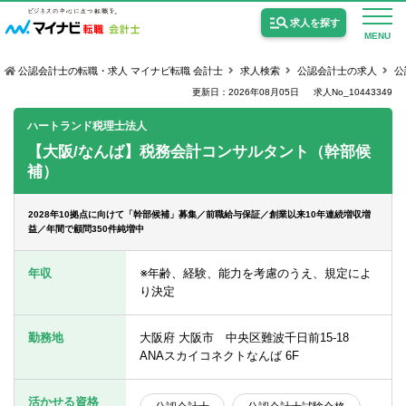
求人を探す
MENU
公認会計士の転職・求人 マイナビ転職 会計士
求人検索
公認会計士の求人
公
更新日：2026年08月05日
求人No_10443349
ハートランド税理士法人
【大阪/なんば】税務会計コンサルタント（幹部候
補）
公認会計士の求人
監査法人の求人
2028年10拠点に向けて「幹部候補」募集／前職給与保証／創業以来10年連続増収増
益／年間で顧問350件純増中
公認会計士試験合格向けの求人
年収
※年齢、経験、能力を考慮のうえ、規定によ
USCPA（米国公認会計士）の求人
り決定
勤務地
大阪府 大阪市 中央区難波千日前15-18
女性会計士の転職
ANAスカイコネクトなんば 6F
個別転職相談会・セミナー
活かせる資格