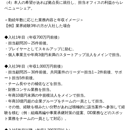
（4）本人の希望があれば拠点長に就任し、担当オフィスの利益からレ
ベニューシェア。
＜勤続年数に応じた業務内容と年収イメージ＞
【例】業界経験3年の方が入社した場合
◆入社1年目（年収700万円前後）
・担当顧問20～25件前後。
・プレイヤーとしてスキルアップに励む。
・個人事業主や年商3億円未満のスタートアップ法人をメインで担当。
◆入社3年目（年収1,000万円前後）
・担当顧問25～30件前後。共同案件のリーダー担当1～2件前後、サポ
ート担当5件前後。
・チーム長やその補佐などを担当。
・財務コンサル業務を担当。
・年商10億円未満の中規模法人をメインで担当。
・年商10億円超の企業グループをチームの一員として担当。
・その他、経験を積みたい分野があれば積極的に該当案件へ参加して経
験を積む（例：組織再編や事業承継対策の提案、DD業務などのスポッ
ト業務をチームの一員として対応）。