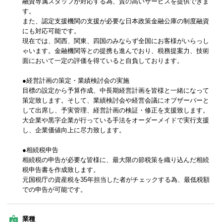
融資専属スタッフが対応する為、質の高いサービスを提供できま
す。
また、認定支援機関の支援が必要な日本政策金融公庫の制度融資
にも対応可能です。
現在では、関西、関東、四国のみならず全国にお客様がいらっし
ゃいます。金融機関等との提携も進んでおり、税務提案力、技術
面において一定の評価を得ていると自負しております。
●経営計画の策定・業績検討会の実施
目標の設定から予算作成、中長期経営計画を皆様と一緒になって
策定致します。そして、業績検討会や経営会議にオブザーバーと
して出席し、予実管理、経営計画の検証・修正を支援致します。
大企業や黒字企業が行っている手法をオーダーメイドで実行支援
し、企業価値向上に尽力致します。
●相続税申告
相続税の申告が必要な皆様に、最大限の節税策を織り込んだ相続
税申告書を作成致します。
元国税庁の資産税を35年担当した者がチェックする為、最低税額
での申告が可能です。
業種