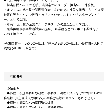
◆入社5年目以降（年収1,200万円以上）
・担当顧問25～35件前後。共同案件のリーダー担当5～10件前後。
・オフィスの拠点長や管理責任者、またはその補佐を担当。もしくは複
雑案件等をメインで担当する「スペシャリスト」や「スタープレイヤ
ー」として活躍。
・年商10億円超の企業グループをチームの主担当として対応。
・組織再編や事業承継対策の提案、DD業務などのスポット業務をチー
ムの主担当として対応。
※試用期間中：350,000円以上（基本給258,900円以上。45時間分の固定
残業代91,100円を含む）
応募条件
【必須条件】
◆職歴：会計事務所や税理士事務所、税理士法人などで2年以上の実
務経験（※監査法人や銀行での勤務は経験にカウントされません）
◆経験：顧問先への巡回監査経験
◆経験：顧客対応や法人の決算業務経験