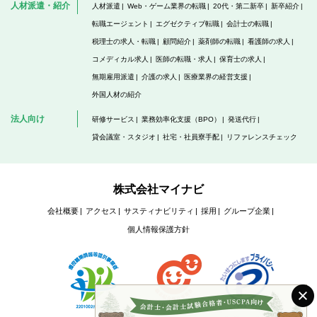
人材派遣・紹介
人材派遣
Web・ゲーム業界の転職
20代・第二新卒
新卒紹介
転職エージェント
エグゼクティブ転職
会計士の転職
税理士の求人・転職
顧問紹介
薬剤師の転職
看護師の求人
コメディカル求人
医師の転職・求人
保育士の求人
無期雇用派遣
介護の求人
医療業界の経営支援
外国人材の紹介
法人向け
研修サービス
業務効率化支援（BPO）
発送代行
貸会議室・スタジオ
社宅・社員寮手配
リファレンスチェック
株式会社マイナビ
会社概要
アクセス
サスティナビリティ
採用
グループ企業
個人情報保護方針