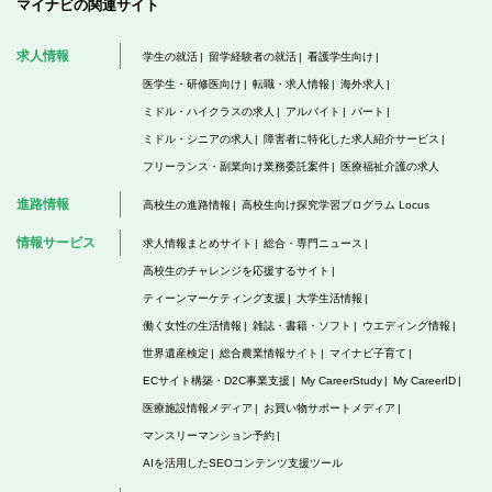
マイナビの関連サイト
求人情報
学生の就活
留学経験者の就活
看護学生向け
医学生・研修医向け
転職・求人情報
海外求人
ミドル・ハイクラスの求人
アルバイト
パート
ミドル・シニアの求人
障害者に特化した求人紹介サービス
フリーランス・副業向け業務委託案件
医療福祉介護の求人
進路情報
高校生の進路情報
高校生向け探究学習プログラム Locus
情報サービス
求人情報まとめサイト
総合・専門ニュース
高校生のチャレンジを応援するサイト
ティーンマーケティング支援
大学生活情報
働く女性の生活情報
雑誌・書籍・ソフト
ウエディング情報
世界遺産検定
総合農業情報サイト
マイナビ子育て
ECサイト構築・D2C事業支援
My CareerStudy
My CareerID
医療施設情報メディア
お買い物サポートメディア
マンスリーマンション予約
AIを活用したSEOコンテンツ支援ツール