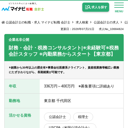
求人を探す
MENU
公認会計士の転職・求人 マイナビ転職 会計士
求人検索
公認会計士の求人
公
更新日：2026年07月21日
求人No_10684824
企業名非公開
財務・会計・税務コンサルタント|※未経験可※税務
会計スタッフ ※内勤業務からスタート【東京都】
公認会計士の求人
監査法人の求人
※創業から30年以上の歴史有※事業会社医療系クライアント、資産税業務等幅広い業務
にたずさわりながら、長期就業が可能です。
公認会計士試験合格向けの求人
年収
336万円～400万円 ※募集要項に詳細あり
USCPA（米国公認会計士）の求人
勤務地
東京都 千代田区
女性会計士の転職
活かせる資格
公認会計士
税理士
個別転職相談会・セミナー
USCPA（米国公認会計士）