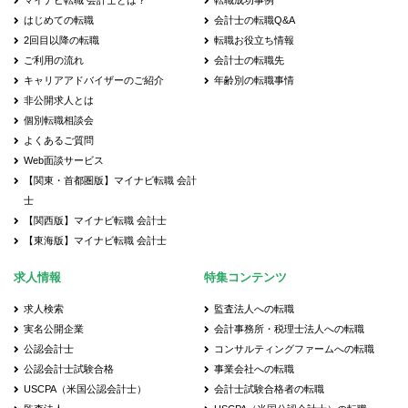
マイナビ転職 会計士とは？
転職成功事例
はじめての転職
会計士の転職Q&A
2回目以降の転職
転職お役立ち情報
ご利用の流れ
会計士の転職先
キャリアアドバイザーのご紹介
年齢別の転職事情
非公開求人とは
個別転職相談会
よくあるご質問
Web面談サービス
【関東・首都圏版】マイナビ転職 会計
士
【関西版】マイナビ転職 会計士
【東海版】マイナビ転職 会計士
求人情報
特集コンテンツ
求人検索
監査法人への転職
実名公開企業
会計事務所・税理士法人への転職
公認会計士
コンサルティングファームへの転職
公認会計士試験合格
事業会社への転職
USCPA（米国公認会計士）
会計士試験合格者の転職