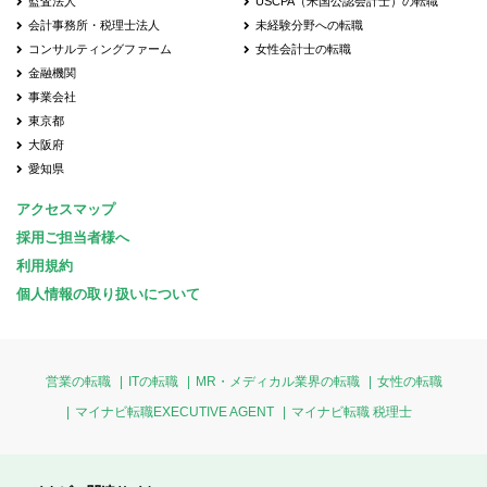
監査法人
USCPA（米国公認会計士）の転職
会計事務所・税理士法人
未経験分野への転職
コンサルティングファーム
女性会計士の転職
金融機関
事業会社
東京都
大阪府
愛知県
アクセスマップ
採用ご担当者様へ
利用規約
個人情報の取り扱いについて
営業の転職
ITの転職
MR・メディカル業界の転職
女性の転職
マイナビ転職EXECUTIVE AGENT
マイナビ転職 税理士