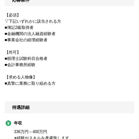
応募条件
【必須】
▽下記いずれかに該当される方
■簿記2級取得者
■金融機関の法人融資経験者
■事業会社の経理経験者
【尚可】
■税理士試験科目合格者
■会計事務所経験
【求める人物像】
■真摯に業務に取り組める方
待遇詳細
年収
336万円～400万円
※経験やスキルを考慮致します