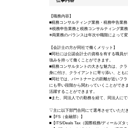
仕事内容
【職務内容】
■税務コンサルティング業務・税務申告業務
※税務申告業務と税務コンサルティング業
※両業務のバランスは年次や職階によって
【会計士の方が同社で働くメリット】
■同社には公認会計士の資格を有する職員
強みを持って働くことができます。
■税務コンサルタントの大きな魅力は、ク
身に付け、クライアントに寄り添い、とも
■同社では、パートナーとの距離が近いフ
にも早い段階から関わっていくことができ
活躍することができます。
■また、同法人での勤務を経て、同法人に
▽主に以下部門合同にて選考させていただ
■【FS（金融部）】
■【ITS/Deals Tax（国際税務/ディ