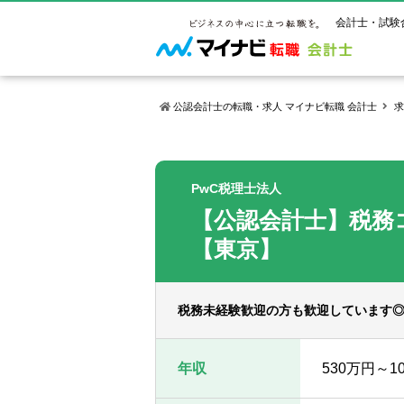
会計士・試験
公認会計士の転職・求人 マイナビ転職 会計士
求
マイナビ転
ご状況別
会計士試
保有資格
ご利用ガイ
PwC税理士法人
年齢別転職
受験資格・
公認会計士
【公認会計士】税務
よくあるご
はじめての
試験科目一
公認会計士
サービス紹介
転職お役立ち情報
業界情報
【東京】
ご利用の流
2回目以降
試験合格後
USCPA（
求人情報
税務未経験歓迎の方も歓迎しています
年収
530万円～