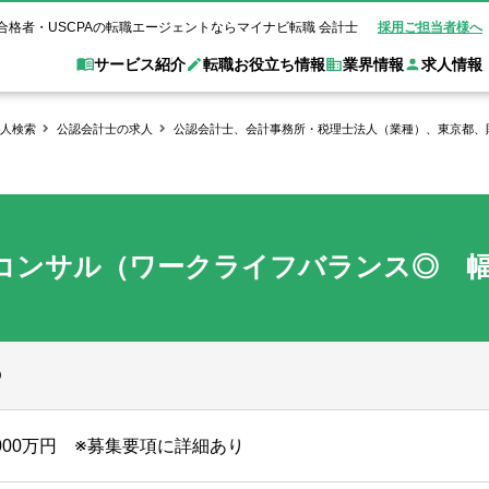
合格者・USCPAの転職エージェントならマイナビ転職 会計士
採用ご担当者様へ
サービス紹介
転職お役立ち情報
業界情報
求人情報
人検索
公認会計士の求人
公認会計士、会計事務所・税理士法人（業種）、東京都、
職 会計士とは？
Web面談サービス
非公
転職ガイド
験情報
別求人情報
業界別求人情報
業界トピックス
転職活動お役立
ド
個別転職相談会・セミナー
アク
ポイント
申し込み手順
女性会計士の転職
監査法人
業界情報の記事一覧
転職お役立ち情報
金融機関
コンサル（ワークライフバランス◎ 
質問
キャリアアドバイザーのご紹介
転職の方へ
覧
試験合格
USCPAの転職
会計士が活躍できる転職先
会計士・試験合格
会計事務所・税理士法人
事業会社
れ
転職成功事例
の転職の方へ
の流れ
米国公認会計士）
未経験分野への転職
監査法人
WEB面接完全ガ
コンサルティングファー
◎
ム
1000万円 ※募集要項に詳細あり