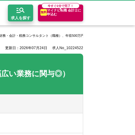
今すぐ
2分で完了！
マイナビ転職 会計士に
無料
申込む
求人を探す
財務・会計・税務コンサルタント（職種）、年収500万円以上
PwC税理士法人の求人一
更新日：2026年07月24日
求人No_10224522
開求人とは？
ちコンテンツ
エリア別求人情報
セスマップ
コンサルティングファーム
関東・首都圏
年収診断
幅広い業務に関与◎）
者の転職Q&A
会計事務所・税理士法人
関西
キャリア診断
イド
事業会社
東海