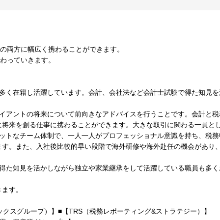
務の両方に幅広く携わることができます。
変わっていきます。
が多く在籍し活躍しています。会計、会社法など会計士試験で得た知見を
ライアントの将来について前向きなアドバイスを行うことです。会計と税
に将来を創る仕事に携わることができます。大きな取引に関わる一員と
ラットなチーム体制で、一人一人がプロフェッショナル意識を持ち、税務
ます。また、入社後比較的早い段階で海外研修や海外赴任の機会があり
て得た知見を活かしながら独立や家業継承をして活躍している職員も多く
きます。
ールズタックスグループ）】■【TRS（税務レポーティング&ストラテジー）】