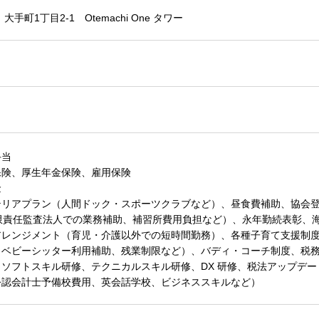
手町1丁目2-1 Otemachi One タワー
手当
保険、厚生年金保険、雇用保険
金
テリアプラン（人間ドック・スポーツクラブなど）、昼食費補助、協会
an有限責任監査法人での業務補助、補習所費用負担など）、永年勤続表彰
アレンジメント（育児・介護以外での短時間勤務）、各種子育て支援制
、ベビーシッター利用補助、残業制限など）、バディ・コーチ制度、税
ソフトスキル研修、テクニカルスキル研修、DX 研修、税法アップデ
公認会計士予備校費用、英会話学校、ビジネススキルなど）