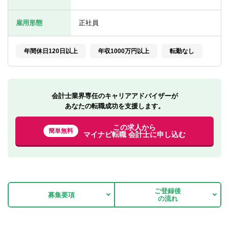
転職お役立ち情報
雇用形態
正社員
ご利用ガイド
非公開求人とは？
年間休日120日以上
年収1000万円以上
転勤なし
サービス紹介
転職お役立ち情報
会計士業界専任のキャリアアドバイザーが
あなたの転職成功を支援します。
業界情報
この求人から
簡単無料
求人情報
マイナビ転職 会計士に申し込む
ご登録後
募集要項
の流れ