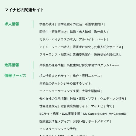
マイナビの関連サイト
求人情報
学生の就活
留学経験者の就活
看護学生向け
医学生・研修医向け
転職・求人情報
海外求人
ミドル・ハイクラスの求人
アルバイト
パート
ミドル・シニアの求人
障害者に特化した求人紹介サービス
フリーランス・副業向け業務委託案件
医療福祉介護の求人
進路情報
高校生の進路情報
高校生向け探究学習プログラム Locus
情報サービス
求人情報まとめサイト
総合・専門ニュース
高校生のチャレンジを応援するサイト
ティーンマーケティング支援
大学生活情報
働く女性の生活情報
雑誌・書籍・ソフト
ウエディング情報
世界遺産検定
総合農業情報サイト
マイナビ子育て
ECサイト構築・D2C事業支援
My CareerStudy
My CareerID
医療施設情報メディア
お買い物サポートメディア
マンスリーマンション予約