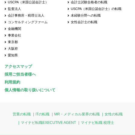
USCPA（米国公認会計士）
会計士試験合格者の転職
監査法人
USCPA（米国公認会計士）の転職
会計事務所・税理士法人
未経験分野への転職
コンサルティングファーム
女性会計士の転職
金融機関
事業会社
東京都
大阪府
愛知県
アクセスマップ
採用ご担当者様へ
利用規約
個人情報の取り扱いについて
営業の転職
ITの転職
MR・メディカル業界の転職
女性の転職
マイナビ転職EXECUTIVE AGENT
マイナビ転職 税理士