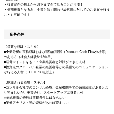
・投資案件の川上から川下まで全て見ることが可能！
・長期投資となる為、企業と深く関わり経営層に対してのご提案を行う
ことも可能です！
応募条件
【必要な経験・スキル】
■企業分析の実務経験および理論的理解（Discount Cash Flow分析等）
のある方（社会人経験8~13年目）
■経営マインドをもって企業経営者と対話ができる人材
■投資先のグローバル企業の経営者等との英語でのコミュニケーション
が行える人材（TOEIC730点以上）
【歓迎される経験・スキル】
■コンサル会社でのコンサル経験、金融機関等での融資経験があるとよ
り望ましいが、事業会社、スタートアップ出身者も可
※株式投資の経験は前提条件にはならない
■証券アナリスト等の資格があれば望ましい