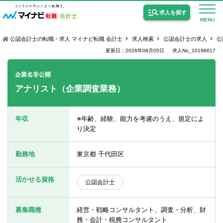
求人を探す
MENU
公認会計士の転職・求人 マイナビ転職 会計士
求人検索
公認会計士の求人
公
更新日：2026年08月05日
求人No_10198617
企業名非公開
アナリスト（企業調査業務）
公認会計士の求人
監査法人の求人
年収
※年齢、経験、能力を考慮のうえ、規定によ
り決定
公認会計士試験合格向けの求人
USCPA（米国公認会計士）の求人
勤務地
東京都 千代田区
活かせる資格
公認会計士
女性会計士の転職
個別転職相談会・セミナー
募集職種
経営・戦略コンサルタント、調査・分析、財
務・会計・税務コンサルタント