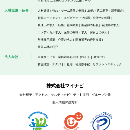
AIを活用したSEOコンテンツ支援ツール
人材派遣・紹介
人材派遣
Web・ゲーム業界の転職
20代・第二新卒
新卒紹介
転職エージェント
エグゼクティブ転職
会計士の転職
税理士の求人・転職
顧問紹介
薬剤師の転職
看護師の求人
コメディカル求人
医師の転職・求人
保育士の求人
無期雇用派遣
介護の求人
医療業界の経営支援
外国人材の紹介
法人向け
研修サービス
業務効率化支援（BPO）
発送代行
貸会議室・スタジオ
社宅・社員寮手配
リファレンスチェック
株式会社マイナビ
会社概要
アクセス
サスティナビリティ
採用
グループ企業
個人情報保護方針