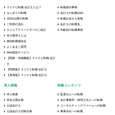
マイナビ転職 会計士とは？
転職成功事例
はじめての転職
会計士の転職Q&A
2回目以降の転職
転職お役立ち情報
ご利用の流れ
会計士の転職先
キャリアアドバイザーのご紹介
年齢別の転職事情
非公開求人とは
個別転職相談会
よくあるご質問
Web面談サービス
【関東・首都圏版】マイナビ転職 会計
士
【関西版】マイナビ転職 会計士
【東海版】マイナビ転職 会計士
求人情報
特集コンテンツ
求人検索
監査法人への転職
実名公開企業
会計事務所・税理士法人への転職
公認会計士
コンサルティングファームへの転職
公認会計士試験合格
事業会社への転職