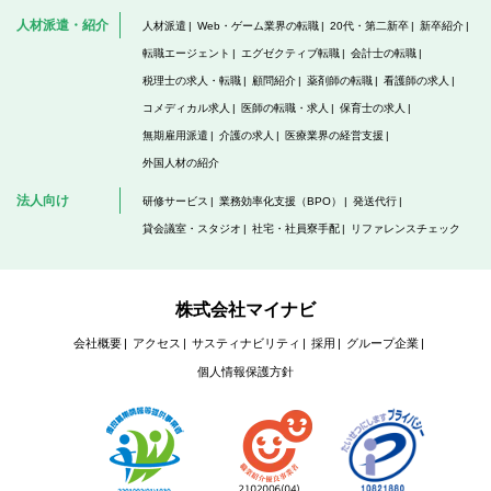
人材派遣・紹介
人材派遣
Web・ゲーム業界の転職
20代・第二新卒
新卒紹介
転職エージェント
エグゼクティブ転職
会計士の転職
税理士の求人・転職
顧問紹介
薬剤師の転職
看護師の求人
コメディカル求人
医師の転職・求人
保育士の求人
無期雇用派遣
介護の求人
医療業界の経営支援
外国人材の紹介
法人向け
研修サービス
業務効率化支援（BPO）
発送代行
貸会議室・スタジオ
社宅・社員寮手配
リファレンスチェック
株式会社マイナビ
会社概要
アクセス
サスティナビリティ
採用
グループ企業
個人情報保護方針