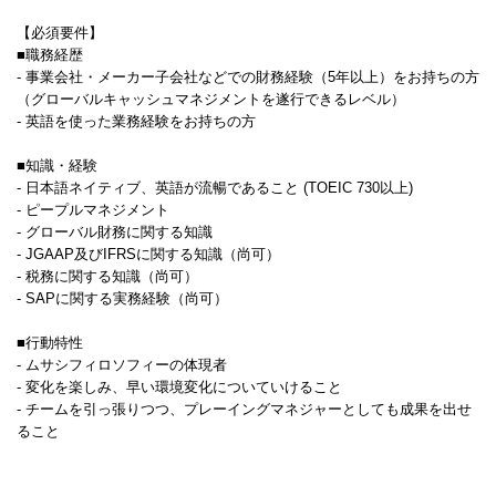
【必須要件】
■職務経歴
- 事業会社・メーカー子会社などでの財務経験（5年以上）をお持ちの方
（グローバルキャッシュマネジメントを遂行できるレベル）
- 英語を使った業務経験をお持ちの方
■知識・経験
- 日本語ネイティブ、英語が流暢であること (TOEIC 730以上)
- ピープルマネジメント
- グローバル財務に関する知識
- JGAAP及びIFRSに関する知識（尚可）
- 税務に関する知識（尚可）
- SAPに関する実務経験（尚可）
■行動特性
- ムサシフィロソフィーの体現者
- 変化を楽しみ、早い環境変化についていけること
- チームを引っ張りつつ、プレーイングマネジャーとしても成果を出せ
ること