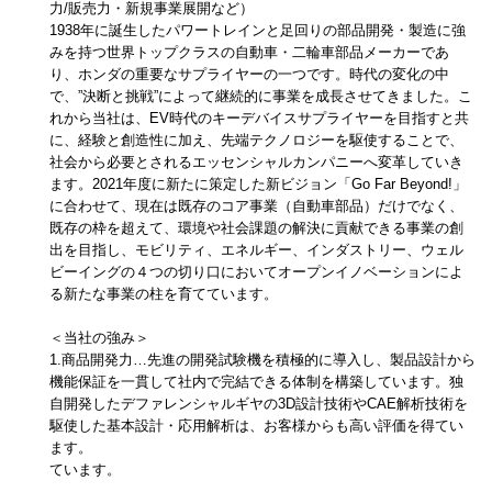
力/販売力・新規事業展開など）
1938年に誕生したパワートレインと足回りの部品開発・製造に強
みを持つ世界トップクラスの自動車・二輪車部品メーカーであ
り、ホンダの重要なサプライヤーの一つです。時代の変化の中
で、”決断と挑戦”によって継続的に事業を成長させてきました。こ
れから当社は、EV時代のキーデバイスサプライヤーを目指すと共
に、経験と創造性に加え、先端テクノロジーを駆使することで、
社会から必要とされるエッセンシャルカンパニーへ変革していき
ます。2021年度に新たに策定した新ビジョン「Go Far Beyond!」
に合わせて、現在は既存のコア事業（自動車部品）だけでなく、
既存の枠を超えて、環境や社会課題の解決に貢献できる事業の創
出を目指し、モビリティ、エネルギー、インダストリー、ウェル
ビーイングの４つの切り口においてオープンイノベーションによ
る新たな事業の柱を育てています。
＜当社の強み＞
1.商品開発力…先進の開発試験機を積極的に導入し、製品設計から
機能保証を一貫して社内で完結できる体制を構築しています。独
自開発したデファレンシャルギヤの3D設計技術やCAE解析技術を
駆使した基本設計・応用解析は、お客様からも高い評価を得てい
ます。
ています。