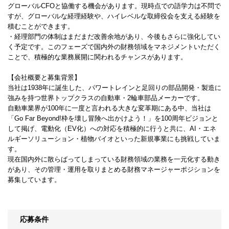
グローバルCFOと協働する機会があります。現時点での語学力は不問で
すが、グローバルな経理経験や、ハイレベルな取締役会を支える経験を
積むことができます。
・経理部門の体制はまだまだ改善余地があり、今後もさらに強化してい
く予定です。このフェーズで国内外の財務領域をマネジメントいただく
ことで、積極的な業務展開に関われるチャンスがあります。
【会社概要と募集背景】
当社は1938年に誕生した、パワートレインと足回りの部品開発・製造に
強みを持つ世界トップクラスの自動車・2輪車部品メーカーです。
自動車業界が100年に一度と言われる大きな変革期にある中、当社は
「Go Far Beyond!枠を壊し冒険へ出かけよう！」を100周年ビジョンと
して掲げ、電動化（EV化）への対応を積極的に行うと共に、AI・エネ
ルギーソリューション・植物バイオといった新規事業にも挑戦していま
す。
現在国内外に散らばってしまっている財務領域の業務を一元化する動き
があり、その管理・運用を取りまとめる財務マネージャーポジションを
募集しています。
応募条件