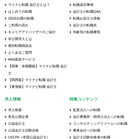
マイナビ転職 会計士とは？
転職成功事例
はじめての転職
会計士の転職Q&A
2回目以降の転職
転職お役立ち情報
ご利用の流れ
会計士の転職先
キャリアアドバイザーのご紹介
年齢別の転職事情
非公開求人とは
個別転職相談会
よくあるご質問
Web面談サービス
【関東・首都圏版】マイナビ転職 会計
士
【関西版】マイナビ転職 会計士
【東海版】マイナビ転職 会計士
求人情報
特集コンテンツ
求人検索
監査法人への転職
実名公開企業
会計事務所・税理士法人への転職
公認会計士
コンサルティングファームへの転職
公認会計士試験合格
事業会社への転職
USCPA（米国公認会計士）
会計士試験合格者の転職