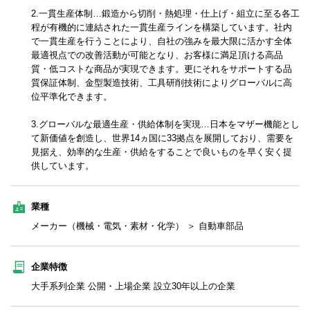
2.一貫生産体制…鍛造から切削・熱処理・仕上げ・組立に至る各工
程が有機的に連結された一貫生産ラインを構築しています。社内
で一貫生産を行うことにより、自社の強みを最大限に活かす全体
最適視点での改善活動が可能となり、お客様に満足頂ける高品
質・低コストな商品が実現できます。更にそれをサポートする品
質保証体制、金型製造技術、工具研削技術によりグローバルに高
位平準化できます。
3.グローバルな最適生産・供給体制を実現…日本をマザー機能とし
て新価値を創造し、世界14ヵ国に33拠点を展開しており、需要を
見据え、効率的な生産・供給をすることで良いものを早く安く提
供しています。
業種
メーカー（機械・電気・素材・化学） ＞ 自動車部品
企業特徴
大手系列企業 公開・上場企業 設立30年以上の企業