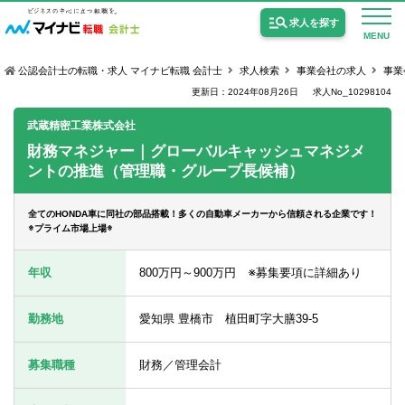
求人を探す
MENU
公認会計士の転職・求人 マイナビ転職 会計士
求人検索
事業会社の求人
事業
更新日：2024年08月26日
求人No_10298104
武蔵精密工業株式会社
財務マネジャー｜グローバルキャッシュマネジメ
ントの推進（管理職・グループ長候補）
公認会計士の求人
監査法人の求人
全てのHONDA車に同社の部品搭載！多くの自動車メーカーから信頼される企業です！
※プライム市場上場※
公認会計士試験合格向けの求人
年収
800万円～900万円 ※募集要項に詳細あり
USCPA（米国公認会計士）の求人
勤務地
愛知県 豊橋市 植田町字大膳39-5
女性会計士の転職
募集職種
財務／管理会計
個別転職相談会・セミナー