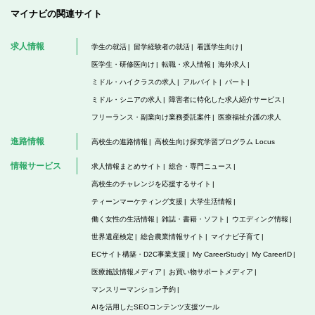
マイナビの関連サイト
求人情報
学生の就活
留学経験者の就活
看護学生向け
医学生・研修医向け
転職・求人情報
海外求人
ミドル・ハイクラスの求人
アルバイト
パート
ミドル・シニアの求人
障害者に特化した求人紹介サービス
フリーランス・副業向け業務委託案件
医療福祉介護の求人
進路情報
高校生の進路情報
高校生向け探究学習プログラム Locus
情報サービス
求人情報まとめサイト
総合・専門ニュース
高校生のチャレンジを応援するサイト
ティーンマーケティング支援
大学生活情報
働く女性の生活情報
雑誌・書籍・ソフト
ウエディング情報
世界遺産検定
総合農業情報サイト
マイナビ子育て
ECサイト構築・D2C事業支援
My CareerStudy
My CareerID
医療施設情報メディア
お買い物サポートメディア
マンスリーマンション予約
AIを活用したSEOコンテンツ支援ツール