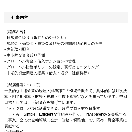
仕事内容
【職務内容】
- 日常資金繰り（銀行とのやりとり）
- 現預金・売掛金・買掛金及びその他関連勘定科目の管理
- 内部取引照合
- 中期的な資金繰り予測
- グローバル資金・借入ポジションの管理
- グローバル財務ポリシーの設定、実行とモニタリング
- 中期的資金調達の提案（借入・増資・社債発行）
【配属部署について】
一般的な上場企業の経理・財務部門の機能全般全て、具体的には月次決
算・四半期決算・財務・税務・年度予算策定などを担っています。中期
目標としては、下記３点を掲げています。
（人）グローバルに活躍できる、経理プロ人材を目指す
（しくみ）Simple、Efficientな仕組みを作り、Transparencyを実現する
（事業）全ての金軸領域（会計・財務・税務他）で、既存・資金事業に
貢献する
◇組織構成