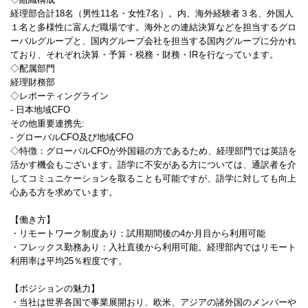
経理部合計18名（男性11名・女性7名）。内、海外経験者３名、外国人
１名と多様性に富んだ職場です。海外との連結決算などを担当するグロ
ーバルグループと、国内グループ会社を担当する国内グループに分かれ
ており、それぞれ決算・予算・税務・財務・IRを行なっています。
◇配属部門
経理財務部
◇レポーティングライン
- 日本地域CFO
その他重要連携先:
- グローバルCFO及び地域CFO
◇特徴：グローバルCFOが外国籍の方であるため、経理部門では英語を
活かす機会もございます。語学に不安がある方については、通訳者を介
してコミュニケーションを取ることも可能ですが、語学に対しても向上
心ある方を求めています。
【働き方】
・リモートワーク制度あり：試用期間後の4か月目から利用可能
・フレックス勤務あり：入社直後から利用可能。経理部内ではリモート
利用率は平均25％程度です。
【ポジションの魅力】
・当社は世界各国で事業展開おり、欧米、アジアの諸外国のメンバーや