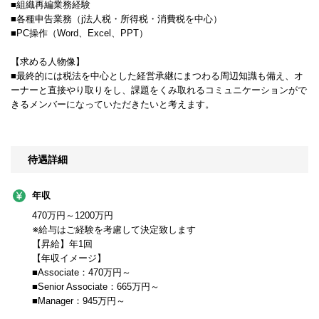
■組織再編業務経験
■各種申告業務（j法人税・所得税・消費税を中心）
■PC操作（Word、Excel、PPT）
【求める人物像】
■最終的には税法を中心とした経営承継にまつわる周辺知識も備え、オ
ーナーと直接やり取りをし、課題をくみ取れるコミュニケーションがで
きるメンバーになっていただきたいと考えます。
待遇詳細
年収
470万円～1200万円
※給与はご経験を考慮して決定致します
【昇給】年1回
【年収イメージ】
■Associate：470万円～
■Senior Associate：665万円～
■Manager：945万円～