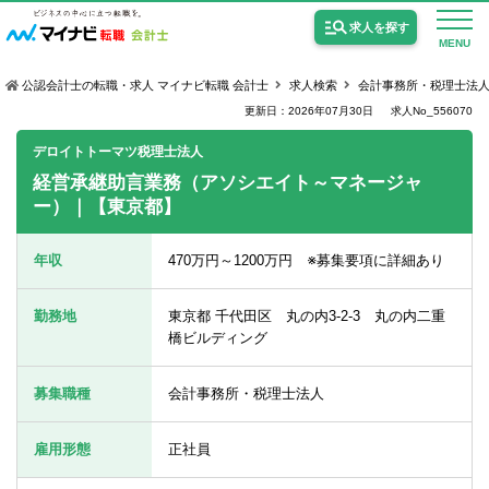
求人を探す
MENU
公認会計士の転職・求人 マイナビ転職 会計士
求人検索
会計事務所・税理士法
更新日：2026年07月30日
求人No_556070
デロイトトーマツ税理士法人
経営承継助言業務（アソシエイト～マネージャ
ー）｜【東京都】
公認会計士の求人
監査法人の求人
年収
470万円～1200万円 ※募集要項に詳細あり
公認会計士試験合格向けの求人
勤務地
東京都 千代田区 丸の内3-2-3 丸の内二重
USCPA（米国公認会計士）の求人
橋ビルディング
募集職種
会計事務所・税理士法人
女性会計士の転職
雇用形態
正社員
個別転職相談会・セミナー