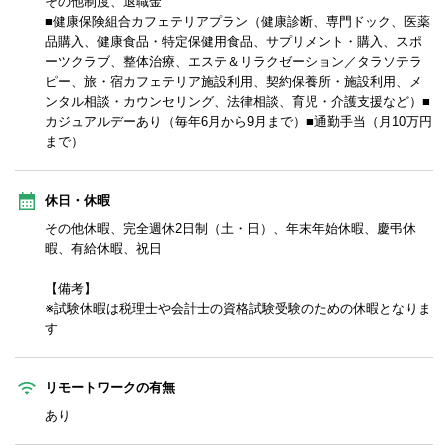
その他制度、退職金
■健康保険組合カフェテリアプラン（健康診断、専門ドック、医薬
品購入、健康食品・特定保健用食品、サプリメント・購入、スポ
ーツクラブ、整体治療、エステ＆リラクゼーション／タラソテラ
ピー、旅・宿カフェテリア施設利用、契約保養所・施設利用、メ
ンタル相談・カウンセリング、法律相談、育児・介護支援など）■
カジュアルデーあり（毎年6月から9月まで）■通勤手当（月10万円
まで）
休日・休暇
その他休暇、完全週休2日制（土・日）、年末年始休暇、慶弔休
暇、有給休暇、祝日
【備考】
※試験休暇は税理士や会計士の資格試験受験のための休暇となりま
す
リモートワークの有無
あり