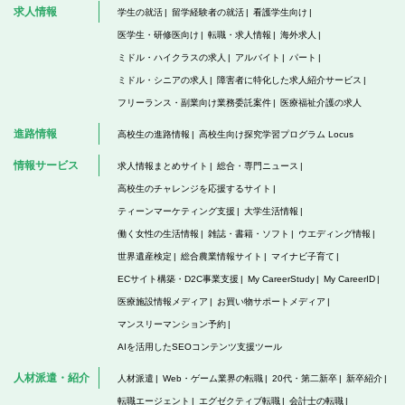
求人情報
学生の就活
留学経験者の就活
看護学生向け
医学生・研修医向け
転職・求人情報
海外求人
ミドル・ハイクラスの求人
アルバイト
パート
ミドル・シニアの求人
障害者に特化した求人紹介サービス
フリーランス・副業向け業務委託案件
医療福祉介護の求人
進路情報
高校生の進路情報
高校生向け探究学習プログラム Locus
情報サービス
求人情報まとめサイト
総合・専門ニュース
高校生のチャレンジを応援するサイト
ティーンマーケティング支援
大学生活情報
働く女性の生活情報
雑誌・書籍・ソフト
ウエディング情報
世界遺産検定
総合農業情報サイト
マイナビ子育て
ECサイト構築・D2C事業支援
My CareerStudy
My CareerID
医療施設情報メディア
お買い物サポートメディア
マンスリーマンション予約
AIを活用したSEOコンテンツ支援ツール
人材派遣・紹介
人材派遣
Web・ゲーム業界の転職
20代・第二新卒
新卒紹介
転職エージェント
エグゼクティブ転職
会計士の転職