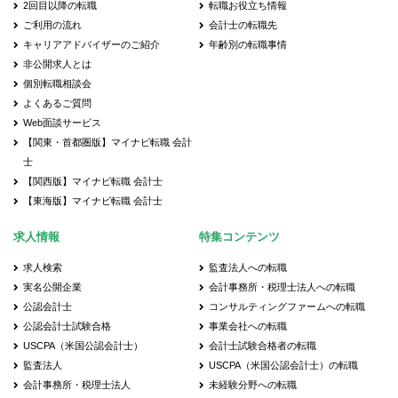
2回目以降の転職
転職お役立ち情報
ご利用の流れ
会計士の転職先
キャリアアドバイザーのご紹介
年齢別の転職事情
非公開求人とは
個別転職相談会
よくあるご質問
Web面談サービス
【関東・首都圏版】マイナビ転職 会計
士
【関西版】マイナビ転職 会計士
【東海版】マイナビ転職 会計士
求人情報
特集コンテンツ
求人検索
監査法人への転職
実名公開企業
会計事務所・税理士法人への転職
公認会計士
コンサルティングファームへの転職
公認会計士試験合格
事業会社への転職
USCPA（米国公認会計士）
会計士試験合格者の転職
監査法人
USCPA（米国公認会計士）の転職
会計事務所・税理士法人
未経験分野への転職