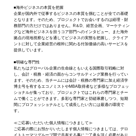
■海外ビジネスの本質を把握
企業が国内外で従事するビジネスの本質を掴むことが全ての基礎
となります。そのため、プロジェクトでお会いするのは経理・財
務部門の方だけではありません。R＆D、経営企画、マーケティン
グなど海外ビジネスを担うコア部門へのインタビュー、また海外
拠点の現地視察などを通してビジネスの実態を把握し、クライア
ントに対して企業経営の根幹に関わる付加価値の高いサービスを
提供しています。
■明確な専門性
私たちはグローバル企業の生命線ともいえる国際取引戦略に対
し、会計・税務・経済の面からコンサルティング業務を行ってい
ます。そのため、当チームには会計・税務の専門家に加え経済学
博士号を有するエコノミストやMBA取得者など多様なプロフェッ
ショナルが集っており、プロジェクトではこれらの専門家とチー
ムで働くことができます。多彩な専門家と切磋琢磨しつつ、短期
間にプロフェッショナルとして成長したい方には最適の環境で
す。
≪ご応募いただいた個人情報につきまして≫
ご応募の際にお預かりいたします個人情報につきましては、デロ
イトトーマツグループ間で共有する事にご了承を頂く必要があり