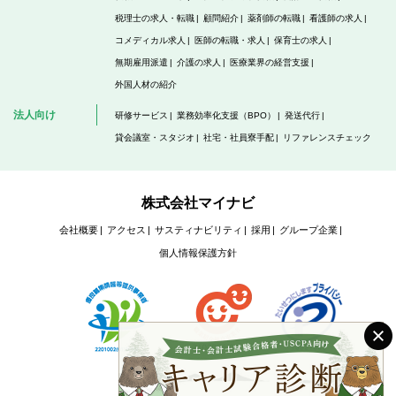
税理士の求人・転職
顧問紹介
薬剤師の転職
看護師の求人
コメディカル求人
医師の転職・求人
保育士の求人
無期雇用派遣
介護の求人
医療業界の経営支援
外国人材の紹介
法人向け
研修サービス
業務効率化支援（BPO）
発送代行
貸会議室・スタジオ
社宅・社員寮手配
リファレンスチェック
株式会社マイナビ
会社概要
アクセス
サスティナビリティ
採用
グループ企業
個人情報保護方針