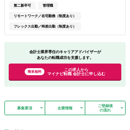
転職お役立ち情報
第二新卒可
管理職
ご利用ガイド
リモートワーク／在宅勤務（制度あり）
フレックス出勤／時差出勤（制度あり）
非公開求人とは？
サービス紹介
転職お役立ち情報
会計士業界専任のキャリアアドバイザーが
あなたの転職成功を支援します。
業界情報
この求人から
簡単無料
マイナビ転職 会計士に申し込む
求人情報
ご登録後
募集要項
企業情報
の流れ