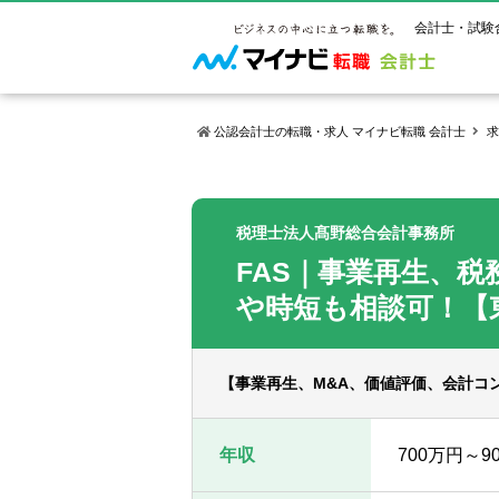
会計士・試験
公認会計士の転職・求人 マイナビ転職 会計士
求
マイナビ転
ご状況別
会計士試
保有資格
ご利用ガイ
税理士法人髙野総合会計事務所
年齢別転職
受験資格・
公認会計士
FAS｜事業再生、
よくあるご
はじめての
試験科目一
公認会計士
サービス紹介
転職お役立ち情報
業界情報
や時短も相談可！【
ご利用の流
2回目以降
試験合格後
USCPA（
求人情報
【事業再生、M&A、価値評価、会計コ
年収
700万円～