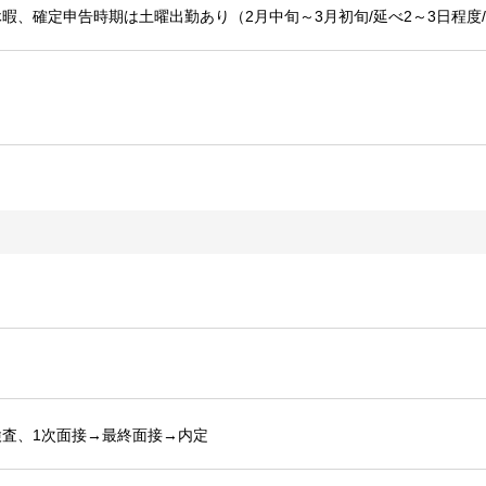
暇、確定申告時期は土曜出勤あり（2月中旬～3月初旬/延べ2～3日程度
査、1次面接→最終面接→内定