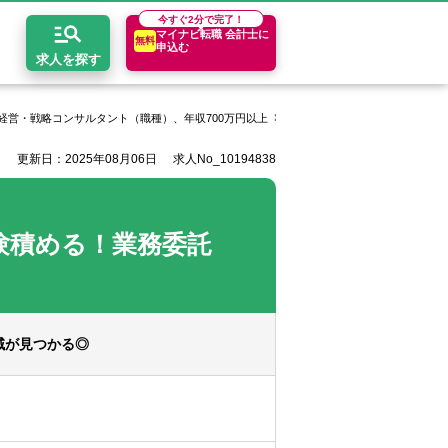
今すぐ
2分で完了！
マイナビ転職 会計士に
無料
申込む
求人を探す
経営・戦略コンサルタント（職種）、年収700万円以上
税理士法人髙野総合会計事務所
更新日：2025年08月06日
求人No_10194838
開求人とは？
ちコンテンツ
エリア別求人情報
セスマップ
コンサルティングファーム
関東・首都圏
年収診断
験積める！業務委託
者の転職Q&A
会計事務所・税理士法人
関西
キャリア診断
イド
事業会社
東海
域が見つかる◎