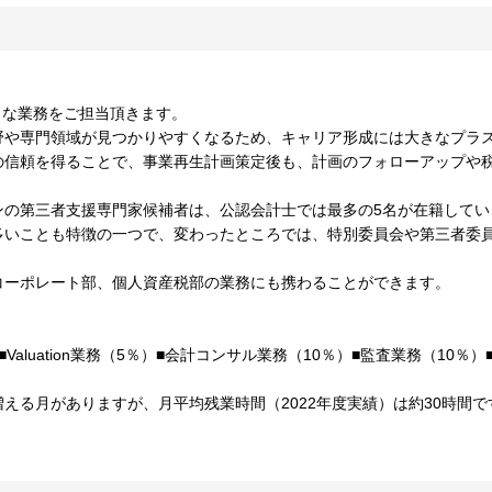
々な業務をご担当頂きます。
野や専門領域が見つかりやすくなるため、キャリア形成には大きなプラ
の信頼を得ることで、事業再生計画策定後も、計画のフォローアップや
ンの第三者支援専門家候補者は、公認会計士では最多の5名が在籍してい
多いことも特徴の一つで、変わったところでは、特別委員会や第三者委
コーポレート部、個人資産税部の業務にも携わることができます。
■Valuation業務（5％）■会計コンサル業務（10％）■監査業務（10％
える月がありますが、月平均残業時間（2022年度実績）は約30時間で