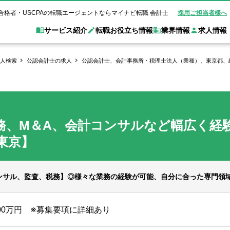
合格者・USCPAの転職エージェントならマイナビ転職 会計士
採用ご担当者様へ
サービス紹介
転職お役立ち情報
業界情報
求人情報
人検索
公認会計士の求人
公認会計士、会計事務所・税理士法人（業種）、東京都、
職 会計士とは？
Web面談サービス
非公
転職ガイド
験情報
別求人情報
業界別求人情報
業界トピックス
転職活動お役立
ド
個別転職相談会・セミナー
アク
ポイント
申し込み手順
女性会計士の転職
監査法人
業界情報の記事一覧
転職お役立ち情報
金融機関
税務、M＆A、会計コンサルなど幅広く経
質問
キャリアアドバイザーのご紹介
転職の方へ
覧
試験合格
USCPAの転職
会計士が活躍できる転職先
会計士・試験合格
会計事務所・税理士法人
事業会社
東京】
れ
転職成功事例
の転職の方へ
の流れ
米国公認会計士）
未経験分野への転職
監査法人
WEB面接完全ガ
コンサルティングファー
ンサル、監査、税務】◎様々な業務の経験が可能、自分に合った専門領
ム
900万円 ※募集要項に詳細あり