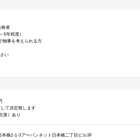
合格者
～5年程度）
で物事を考えられる方
ださい
円
慮して決定致します
次第）あり
日本橋2-1-3アーバンネット日本橋二丁目ビル3F