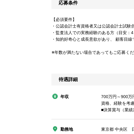
応募条件
【必須要件】
・公認会計士有資格者又は公認会計士試験
・監査法人での実務経験のある方（目安：4
・知的好奇心と成長意欲があり、 顧客目線
※年数が満たない場合であってもご応募く
待遇詳細
年収
700万円～900万
資格、経験を考
■決算賞与（業績
勤務地
東京都 中央区 