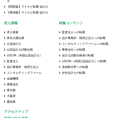
士
【関西版】マイナビ転職 会計士
【東海版】マイナビ転職 会計士
求人情報
特集コンテンツ
求人検索
監査法人への転職
実名公開企業
会計事務所・税理士法人への転職
公認会計士
コンサルティングファームへの転職
公認会計士試験合格
事業会社への転職
USCPA（米国公認会計士）
会計士試験合格者の転職
監査法人
USCPA（米国公認会計士）の転職
会計事務所・税理士法人
未経験分野への転職
コンサルティングファーム
女性会計士の転職
金融機関
事業会社
東京都
大阪府
愛知県
アクセスマップ