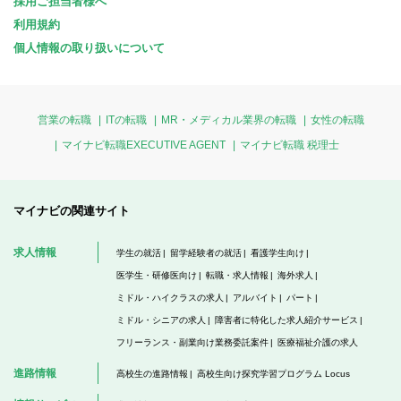
採用ご担当者様へ
利用規約
個人情報の取り扱いについて
営業の転職
ITの転職
MR・メディカル業界の転職
女性の転職
マイナビ転職EXECUTIVE AGENT
マイナビ転職 税理士
マイナビの関連サイト
求人情報
学生の就活
留学経験者の就活
看護学生向け
医学生・研修医向け
転職・求人情報
海外求人
ミドル・ハイクラスの求人
アルバイト
パート
ミドル・シニアの求人
障害者に特化した求人紹介サービス
フリーランス・副業向け業務委託案件
医療福祉介護の求人
進路情報
高校生の進路情報
高校生向け探究学習プログラム Locus