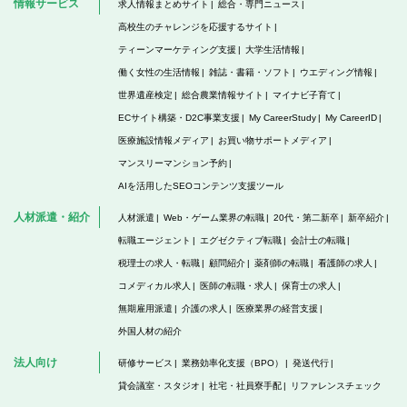
情報サービス
求人情報まとめサイト
総合・専門ニュース
高校生のチャレンジを応援するサイト
ティーンマーケティング支援
大学生活情報
働く女性の生活情報
雑誌・書籍・ソフト
ウエディング情報
世界遺産検定
総合農業情報サイト
マイナビ子育て
ECサイト構築・D2C事業支援
My CareerStudy
My CareerID
医療施設情報メディア
お買い物サポートメディア
マンスリーマンション予約
AIを活用したSEOコンテンツ支援ツール
人材派遣・紹介
人材派遣
Web・ゲーム業界の転職
20代・第二新卒
新卒紹介
転職エージェント
エグゼクティブ転職
会計士の転職
税理士の求人・転職
顧問紹介
薬剤師の転職
看護師の求人
コメディカル求人
医師の転職・求人
保育士の求人
無期雇用派遣
介護の求人
医療業界の経営支援
外国人材の紹介
法人向け
研修サービス
業務効率化支援（BPO）
発送代行
貸会議室・スタジオ
社宅・社員寮手配
リファレンスチェック