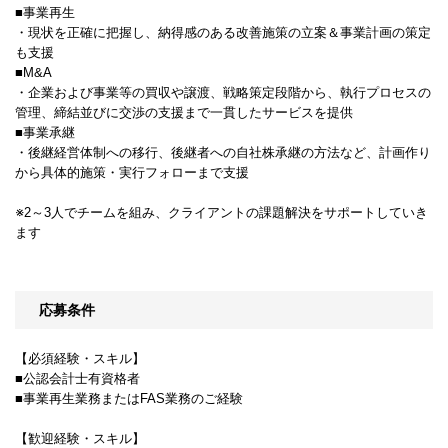
■事業再生
・現状を正確に把握し、納得感のある改善施策の立案＆事業計画の策定
も支援
■M&A
・企業および事業等の買収や譲渡、戦略策定段階から、執行プロセスの
管理、締結並びに交渉の支援まで一貫したサービスを提供
■事業承継
・後継経営体制への移行、後継者への自社株承継の方法など、計画作り
から具体的施策・実行フォローまで支援
※2～3人でチームを組み、クライアントの課題解決をサポートしていき
ます
応募条件
【必須経験・スキル】
■公認会計士有資格者
■事業再生業務またはFAS業務のご経験
【歓迎経験・スキル】