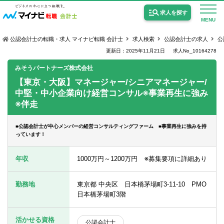
求人を探す
MENU
公認会計士の転職・求人 マイナビ転職 会計士
求人検索
公認会計士の求人
公
更新日：2025年11月21日
求人No_10164278
みそうパートナーズ株式会社
【東京・大阪】マネージャー/シニアマネージャー/
中堅・中小企業向け経営コンサル※事業再生に強み
公認会計士の求人
※伴走
監査法人の求人
■公認会計士が中心メンバーの経営コンサルティングファーム ■事業再生に強みを持
公認会計士試験合格向けの求人
っています！
USCPA（米国公認会計士）の求人
年収
1000万円～1200万円 ※募集要項に詳細あり
勤務地
東京都 中央区 日本橋茅場町3-11-10 PMO
女性会計士の転職
日本橋茅場町3階
個別転職相談会・セミナー
活かせる資格
公認会計士