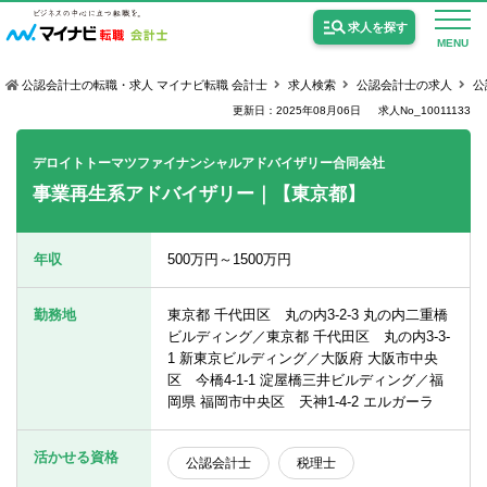
求人を探す
MENU
公認会計士の転職・求人 マイナビ転職 会計士
求人検索
公認会計士の求人
公
更新日：2025年08月06日
求人No_10011133
デロイトトーマツファイナンシャルアドバイザリー合同会社
事業再生系アドバイザリー｜【東京都】
公認会計士の求人
監査法人の求人
年収
500万円～1500万円
公認会計士試験合格向けの求人
勤務地
東京都 千代田区 丸の内3-2-3 丸の内二重橋
USCPA（米国公認会計士）の求人
ビルディング／東京都 千代田区 丸の内3-3-
1 新東京ビルディング／大阪府 大阪市中央
区 今橋4-1-1 淀屋橋三井ビルディング／福
岡県 福岡市中央区 天神1-4-2 エルガーラ
女性会計士の転職
個別転職相談会・セミナー
活かせる資格
公認会計士
税理士