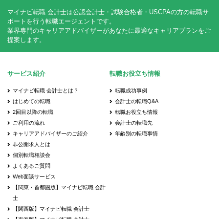
マイナビ転職 会計士は公認会計士・試験合格者・USCPAの方の転職サ
ポートを行う転職エージェントです。
業界専門のキャリアアドバイザーがあなたに最適なキャリアプランをご
提案します。
サービス紹介
転職お役立ち情報
マイナビ転職 会計士とは？
転職成功事例
はじめての転職
会計士の転職Q&A
2回目以降の転職
転職お役立ち情報
ご利用の流れ
会計士の転職先
キャリアアドバイザーのご紹介
年齢別の転職事情
非公開求人とは
個別転職相談会
よくあるご質問
Web面談サービス
【関東・首都圏版】マイナビ転職 会計
士
【関西版】マイナビ転職 会計士