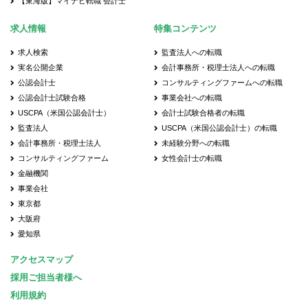
【東海版】マイナビ転職 会計士
求人情報
特集コンテンツ
求人検索
監査法人への転職
実名公開企業
会計事務所・税理士法人への転職
公認会計士
コンサルティングファームへの転職
公認会計士試験合格
事業会社への転職
USCPA（米国公認会計士）
会計士試験合格者の転職
監査法人
USCPA（米国公認会計士）の転職
会計事務所・税理士法人
未経験分野への転職
コンサルティングファーム
女性会計士の転職
金融機関
事業会社
東京都
大阪府
愛知県
アクセスマップ
採用ご担当者様へ
利用規約