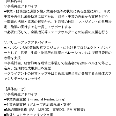
【職務内容】
▽事業再生アドバイザー
■事業・財務面に課題を抱え業績不振等の状態にある企業に対し、その
事業を再生し成長軌道に戻すため、財務・事業の両面から支援を行う
⇒問題の把握と原因の解明から、対応策の検討、マネジメントの意思決
定、施策の実行までを一貫してサポートする
⇒必要に応じて、金融機関等ステークホルダーとの協議の支援を行う
▽バリューアップアドバイザー
■ハンズオン型の業績改善プロジェクトにおけるプロジェクト・メンバ
ーとして、営業、生産・物流等の現場オペレーションおよび経営管理の
改善を支援
⇒事業計画、経営戦略を現場に常駐して担当者の行動レベルまで落とし
込み、短期的な成果創出を支援
⇒クライアントの経営トップをはじめ現場担当者が参加する会議体のフ
ァシリテーションを行う
【具体的には】
▽事業再生アドバイザー
■事業再生支援（Financial Restructuring）
■企業再編支援（グループ内組織再編・支援）
■M&A関連業務（FA、財務DD、事業DD、PMI支援等）
■海外リストラクチャリング支援