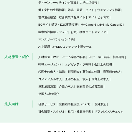
ティーンマーケティング支援
大学生活情報
働く女性の生活情報
雑誌・書籍・ソフト
ウエディング情報
世界遺産検定
総合農業情報サイト
マイナビ子育て
ECサイト構築・D2C事業支援
My CareerStudy
My CareerID
医療施設情報メディア
お買い物サポートメディア
マンスリーマンション予約
AIを活用したSEOコンテンツ支援ツール
人材派遣・紹介
人材派遣
Web・ゲーム業界の転職
20代・第二新卒
新卒紹介
転職エージェント
エグゼクティブ転職
会計士の転職
税理士の求人・転職
顧問紹介
薬剤師の転職
看護師の求人
コメディカル求人
医師の転職・求人
保育士の求人
無期雇用派遣
介護の求人
医療業界の経営支援
外国人材の紹介
法人向け
研修サービス
業務効率化支援（BPO）
発送代行
貸会議室・スタジオ
社宅・社員寮手配
リファレンスチェック