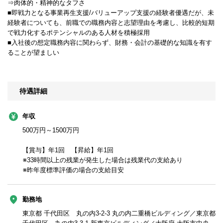
⇒肉体的・精神的なタフさ
■即戦力となる事業再生支援/バリューアップ支援の経験者優遇だが、未
経験者についても、前職での職務内容と志望理由を考慮し、比較的短期
で戦力化するポテンシャルのある人材を積極採用
■入社後の想定職務内容に関わらず、財務・会計の基礎的な知識を有す
ることが望ましい
待遇詳細
年収
500万円～1500万円
【賞与】年1回 【昇給】年1回
※33時間以上の残業が発生した場合は残業代の支給あり
※昨年度標準評価の場合の支給目安
勤務地
東京都 千代田区 丸の内3-2-3 丸の内二重橋ビルディング／東京都