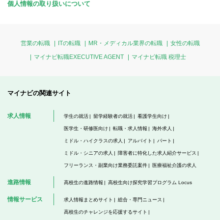
個人情報の取り扱いについて
営業の転職
ITの転職
MR・メディカル業界の転職
女性の転職
マイナビ転職EXECUTIVE AGENT
マイナビ転職 税理士
マイナビの関連サイト
求人情報
学生の就活
留学経験者の就活
看護学生向け
医学生・研修医向け
転職・求人情報
海外求人
ミドル・ハイクラスの求人
アルバイト
パート
ミドル・シニアの求人
障害者に特化した求人紹介サービス
フリーランス・副業向け業務委託案件
医療福祉介護の求人
進路情報
高校生の進路情報
高校生向け探究学習プログラム Locus
情報サービス
求人情報まとめサイト
総合・専門ニュース
高校生のチャレンジを応援するサイト