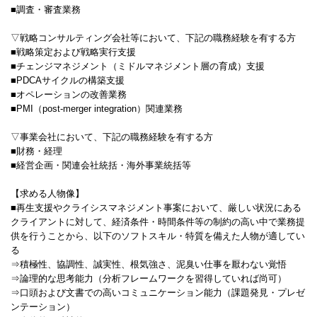
■調査・審査業務
▽戦略コンサルティング会社等において、下記の職務経験を有する方
■戦略策定および戦略実行支援
■チェンジマネジメント（ミドルマネジメント層の育成）支援
■PDCAサイクルの構築支援
■オペレーションの改善業務
■PMI（post-merger integration）関連業務
▽事業会社において、下記の職務経験を有する方
■財務・経理
■経営企画・関連会社統括・海外事業統括等
【求める人物像】
■再生支援やクライシスマネジメント事案において、厳しい状況にある
クライアントに対して、経済条件・時間条件等の制約の高い中で業務提
供を行うことから、以下のソフトスキル・特質を備えた人物が適してい
る
⇒積極性、協調性、誠実性、根気強さ、泥臭い仕事を厭わない覚悟
⇒論理的な思考能力（分析フレームワークを習得していれば尚可）
⇒口頭および文書での高いコミュニケーション能力（課題発見・プレゼ
ンテーション）