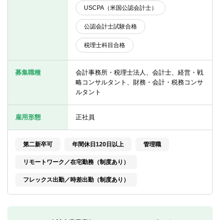
転職お役立ち情報
USCPA（米国公認会計士）
ご利用ガイド
公認会計士試験合格
非公開求人とは？
税理士科目合格
サービス紹介
募集職種
会計事務所・税理士法人、会計士、経営・戦
略コンサルタント、財務・会計・税務コンサ
転職お役立ち情報
ルタント
業界情報
雇用形態
正社員
求人情報
第二新卒可
年間休日120日以上
管理職
リモートワーク／在宅勤務（制度あり）
フレックス出勤／時差出勤（制度あり）