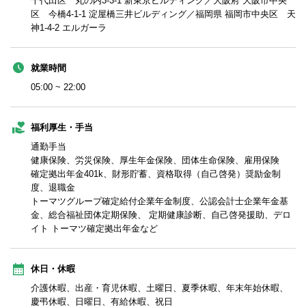
千代田区 丸の内3-3-1 新東京ビルディング／大阪府 大阪市中央
区 今橋4-1-1 淀屋橋三井ビルディング／福岡県 福岡市中央区 天
神1-4-2 エルガーラ
就業時間
05:00 ~ 22:00
福利厚生・手当
通勤手当
健康保険、労災保険、厚生年金保険、団体生命保険、雇用保険
確定拠出年金401k、財形貯蓄、資格取得（自己啓発）奨励金制
度、退職金
トーマツグループ確定給付企業年金制度、公認会計士企業年金基
金、総合福祉団体定期保険、 定期健康診断、自己啓発援助、デロ
イト トーマツ確定拠出年金など
休日・休暇
介護休暇、出産・育児休暇、土曜日、夏季休暇、年末年始休暇、
慶弔休暇、日曜日、有給休暇、祝日