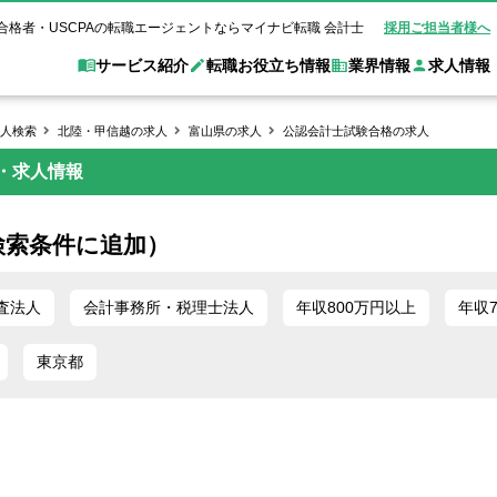
合格者・USCPAの転職エージェントならマイナビ転職 会計士
採用ご担当者様へ
サービス紹介
転職お役立ち情報
業界情報
求人情報
人検索
北陸・甲信越の求人
富山県の求人
公認会計士試験合格の求人
・求人情報
職 会計士とは？
Web面談サービス
非公
転職ガイド
験情報
別求人情報
業界別求人情報
業界トピックス
転職活動お役立
ド
個別転職相談会・セミナー
アク
ポイント
申し込み手順
女性会計士の転職
監査法人
業界情報の記事一覧
転職お役立ち情報
金融機関
検索条件に追加）
質問
キャリアアドバイザーのご紹介
転職の方へ
覧
試験合格
USCPAの転職
会計士が活躍できる転職先
会計士・試験合格
会計事務所・税理士法人
事業会社
れ
転職成功事例
査法人
会計事務所・税理士法人
年収800万円以上
年収
の転職の方へ
の流れ
米国公認会計士）
未経験分野への転職
監査法人
WEB面接完全ガ
東京都
コンサルティングファー
ム