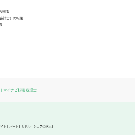
の転職
認会計士）の転職
職
マイナビ転職 税理士
バイト
パート
ミドル・シニアの求人