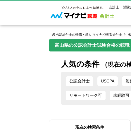
会計士・試験
公認会計士の転職・求人 マイナビ転職 会計士
求
富山県の公認会計士試験合格の転職
マイナビ転
ご状況別
会計士試
保有資格
ご利用ガイ
人気の条件
年齢別転職
受験資格・
公認会計士
（現在の
よくあるご
はじめての
試験科目一
公認会計士
サービス紹介
転職お役立ち情報
業界情報
ご利用の流
公認会計士
USCPA
監
2回目以降
試験合格後
USCPA（
求人情報
リモートワーク可
未経験可
現在の検索条件