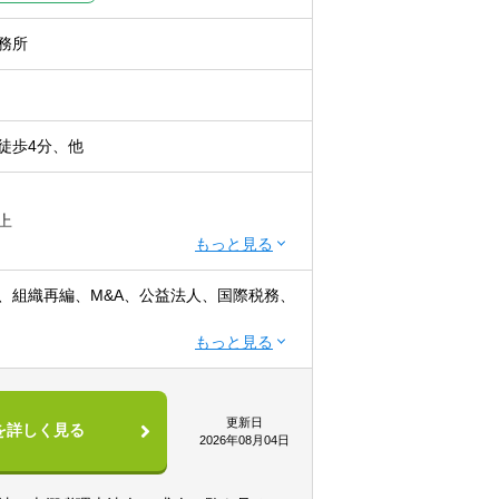
務所
徒歩4分、他
上
かつ 税理士科目1科目以上の取得者
、組織再編、M&A、公益法人、国際税務、
ます！！
てサービス提供しています。
から経営コンサルティングに携りたい方
企業診断士など、税務・会計に関わる様々
更新日
を詳しく見る
きたい方
よっては、互いにチームを組んで業務を進
2026年08月04日