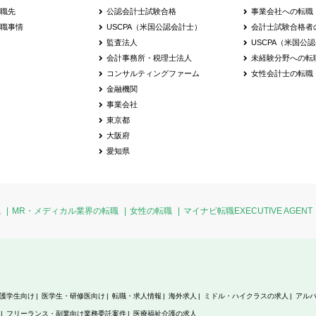
転職先
公認会計士試験合格
事業会社への転職
転職事情
USCPA（米国公認会計士）
会計士試験合格者
監査法人
USCPA（米国公
会計事務所・税理士法人
未経験分野への転
コンサルティングファーム
女性会計士の転職
金融機関
事業会社
東京都
大阪府
愛知県
職
MR・メディカル業界の転職
女性の転職
マイナビ転職EXECUTIVE AGENT
護学生向け
医学生・研修医向け
転職・求人情報
海外求人
ミドル・ハイクラスの求人
アル
フリーランス・副業向け業務委託案件
医療福祉介護の求人