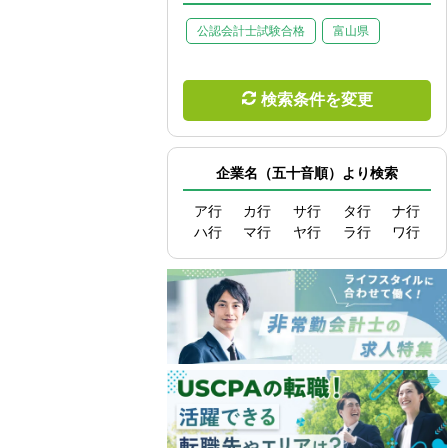
公認会計士試験合格
富山県
検索条件を変更
企業名（五十音順）より検索
ア行
カ行
サ行
タ行
ナ行
ハ行
マ行
ヤ行
ラ行
ワ行