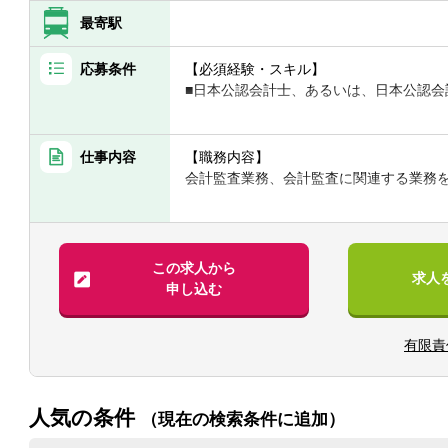
最寄駅
応募条件
【必須経験・スキル】
■日本公認会計士、あるいは、日本公認会
【歓迎経験・スキル】
■会計監査経験
仕事内容
【職務内容】
■英語力
会計監査業務、会計監査に関連する業務
【具体的には】
■会計監査業務（金融商品取引法、会社法
■システム監査
この求人から
求人
■株式上場支援
申し込む
■各種アドバイザリーサービス
有限責
人気の条件
（現在の検索条件に追加）