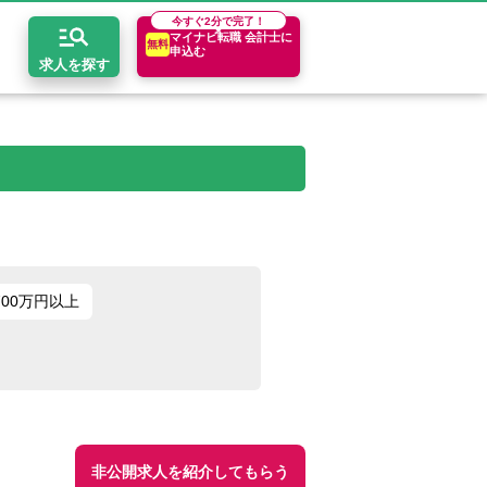
今すぐ
2分で完了！
マイナビ転職 会計士に
無料
申込む
求人を探す
開求人とは？
ちコンテンツ
エリア別求人情報
セスマップ
コンサルティングファーム
関東・首都圏
年収診断
者の転職Q&A
会計事務所・税理士法人
関西
キャリア診断
700万円以上
イド
事業会社
東海
非公開求人を紹介してもらう