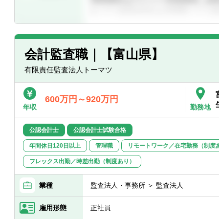
会計監査職｜【富山県】
有限責任監査法人トーマツ
600万円～920万円
年収
勤務地
公認会計士
公認会計士試験合格
年間休日120日以上
管理職
リモートワーク／在宅勤務（制度
フレックス出勤／時差出勤（制度あり）
業種
監査法人・事務所 ＞ 監査法人
雇用形態
正社員