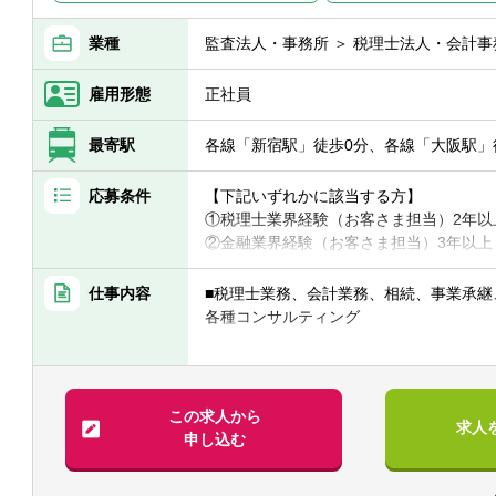
業種
監査法人・事務所 ＞ 税理士法人・会計事
雇用形態
正社員
最寄駅
各線「新宿駅」徒歩0分、各線「大阪駅」
応募条件
【下記いずれかに該当する方】
①税理士業界経験（お客さま担当）2年以
②金融業界経験（お客さま担当）3年以上
③社会人経験（業界等問わず）2年以上 
④税理士
仕事内容
■税理士業務、会計業務、相続、事業承継
⑤公認会計士
各種コンサルティング
※税務業務未経験会計士の方も歓迎いたし
【法人全体の特色】
【求める人物像】
■業界トップレベルの規模でお客様に対し
■税務・会計にとどまらず、総合的な観点
■チーム連携：税理士、公認会計士、中小
この求人から
求人
■経験・能力をフルに発揮できる環境で働
な分野のエキスパートが集結し、案件に
申し込む
めることがあります。
■広範囲な取扱業務