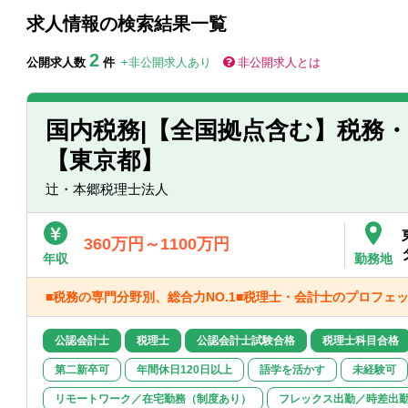
求人情報の検索結果一覧
2
公開求人数
件
+非公開求人あり
非公開求人とは
国内税務|【全国拠点含む】税務
【東京都】
辻・本郷税理士法人
360万円～1100万円
年収
勤務地
■税務の専門分野別、総合力NO.1■税理士・会計士のプロフェ
公認会計士
税理士
公認会計士試験合格
税理士科目合格
第二新卒可
年間休日120日以上
語学を活かす
未経験可
リモートワーク／在宅勤務（制度あり）
フレックス出勤／時差出