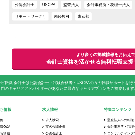
公認会計士
USCPA
監査法人
会計事務所・税理士法人
リモートワーク可
未経験可
東京都
より多くの掲載情報をお伝え
会計士資格を活かせる
無料
転職支援
ナビ転職 会計士は公認会計士・試験合格者・USCPAの方の転職サポートを
専門のキャリアアドバイザーがあなたに最適なキャリアプランをご提案します
ち情報
求人情報
特集コンテンツ
事例
求人検索
監査法人への転職
職Q&A
実名公開企業
会計事務所・税理
立ち情報
公認会計士
コンサルティング