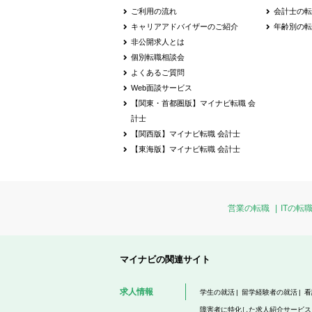
ご利用の流れ
会計士の
キャリアアドバイザーのご紹介
年齢別の
非公開求人とは
個別転職相談会
よくあるご質問
Web面談サービス
【関東・首都圏版】マイナビ転職 会
計士
【関西版】マイナビ転職 会計士
【東海版】マイナビ転職 会計士
営業の転職
ITの転
マイナビの関連サイト
求人情報
学生の就活
留学経験者の就活
看
障害者に特化した求人紹介サービス