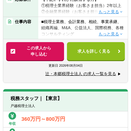
①税理士業界経験（お客さま担当）2年以上
②金融業界経験（お客さま担当）3年以上
③社会人経験（業界等問わず）2年以上 か
仕事内容
■税理士業務、会計業務、相続、事業承継、
つ 税理士科目1科目以上の取得者
組織再編、M&A、公益法人、国際税務、各種
④税理士
コンサルティング
⑤公認会計士
※税務業務未経験会計士の方も歓迎いたしま
【法人全体の特色】
この求人から
す！！
求人を詳しく見る
■業界トップレベルの規模でお客様に対して
申し込む
サービス提供しています。
【求める人物像】
■チーム連携：税理士、公認会計士、中小企
更新日
2026年08月04日
■税務・会計にとどまらず、総合的な観点か
業診断士など、税務・会計に関わる様々な分
ら経営コンサルティングに携りたい方
辻・本郷税理士法人 の求人一覧を見る
野のエキスパートが集結し、案件によって
■経験・能力をフルに発揮できる環境で働き
は、互いにチームを組んで業務を進めること
たい方
があります。
■広範囲な取扱業務
税務スタッフ｜【東京】
一般企業をはじめ、医療法人、公益法人、社
戸越税理士法人
会福祉法人、地方公共団体、海外法人、個人
と幅広いお客様に対して、税務・会計サービ
360万円～800万円
スを提供しています。
年収