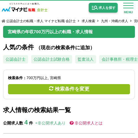
求人を探す
MENU
公認会計士の転職・求人 マイナビ転職 会計士
求人検索
九州・沖縄の求人
宮
宮崎県の年収700万円以上の転職・求人情報
人気の条件
（現在の検索条件に追加）
公認会計士の求人
公認会計士
公認会計士試験合格
監査法人
会計事務所・税理士
監査法人の求人
検索条件：
700万円以上
宮崎県
公認会計士試験合格向けの求人
検索条件を変更
USCPA（米国公認会計士）の求人
求人情報の検索結果一覧
女性会計士の転職
4
公開求人数
件
+非公開求人あり
非公開求人とは
個別転職相談会・セミナー