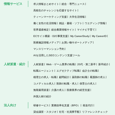
情報サービス
求人情報まとめサイト
総合・専門ニュース
高校生のチャレンジを応援するサイト
ティーンマーケティング支援
大学生活情報
働く女性の生活情報
雑誌・書籍・ソフト
ウエディング情報
世界遺産検定
総合農業情報サイト
マイナビ子育て
ECサイト構築・D2C事業支援
My CareerStudy
My CareerID
医療施設情報メディア
お買い物サポートメディア
マンスリーマンション予約
AIを活用したSEOコンテンツ支援ツール
人材派遣・紹介
人材派遣
Web・ゲーム業界の転職
20代・第二新卒
新卒紹介
転職エージェント
エグゼクティブ転職
会計士の転職
税理士の求人・転職
顧問紹介
薬剤師の転職
看護師の求人
コメディカル求人
医師の転職・求人
保育士の求人
無期雇用派遣
介護の求人
医療業界の経営支援
外国人材の紹介
法人向け
研修サービス
業務効率化支援（BPO）
発送代行
貸会議室・スタジオ
社宅・社員寮手配
リファレンスチェック