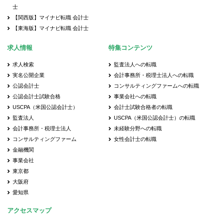
士
【関西版】マイナビ転職 会計士
【東海版】マイナビ転職 会計士
求人情報
特集コンテンツ
求人検索
監査法人への転職
実名公開企業
会計事務所・税理士法人への転職
公認会計士
コンサルティングファームへの転職
公認会計士試験合格
事業会社への転職
USCPA（米国公認会計士）
会計士試験合格者の転職
監査法人
USCPA（米国公認会計士）の転職
会計事務所・税理士法人
未経験分野への転職
コンサルティングファーム
女性会計士の転職
金融機関
事業会社
東京都
大阪府
愛知県
アクセスマップ