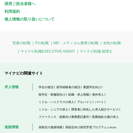
採用ご担当者様へ
利用規約
個人情報の取り扱いについて
営業の転職
ITの転職
MR・メディカル業界の転職
女性の転職
マイナビ転職EXECUTIVE AGENT
マイナビ転職 税理士
マイナビの関連サイト
求人情報
学生の就活
留学経験者の就活
看護学生向け
医学生・研修医向け
転職・求人情報
海外求人
ミドル・ハイクラスの求人
アルバイト
パート
ミドル・シニアの求人
障害者に特化した求人紹介サービス
フリーランス・副業向け業務委託案件
医療福祉介護の求人
進路情報
高校生の進路情報
高校生向け探究学習プログラム Locus