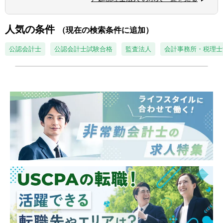
◎協調性がある方
相続税も年に数件お問合わせがあり、チャレ
ンジする環境です。
人気の条件
（現在の検索条件に追加）
＝＝＝＝＝＝＝＝＝＝＝＝＝＝＝＝＝＝＝
【宮崎オフィス（計10名前後）】
公認会計士
公認会計士試験合格
監査法人
会計事務所・税理士
■場所：宮崎県都城市姫城町4-1 都城証拠会
議所2階
■業務の特徴：
・顧客対応が中心の業務となるため、コミュ
ニケーション能力が求められます。
・将来的には都城支店長を目指すことも可能
です。
■就業環境
・年間休日は120日以上あり、メリハリをつ
けて働くことができます。土日祝が休みのた
め、家族とゆっくり過ごしたり、趣味やレジ
ャーを楽しむこともできます。（柔軟に就業
形態相談できます）
・30代のスタッフが活躍しています。スタッ