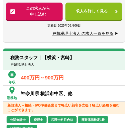
ルタントとして担当をお持ちいただきます。
方
・データ入力
この求人から
◎お客様との一つひとつのコミュニケーショ
求人を詳しく見る
・決算業務
申し込む
ンを大切にできる方
・給与計算
◎協調性がある方
・巡回監査
更新日
2025年08月06日
・その他税務会計業務 等
戸越税理士法人 の求人一覧を見る
・入社後すぐは、データ入力、決算業務、給
与計算、巡回監査等から担当し、少しずつ業
務を覚えていきます。経験に応じてその他幅
税務スタッフ｜【横浜・宮崎】
広い業務に携わります。
戸越税理士法人
・巡回監査での訪問では、試算表に加えて今
後の見込みの計画を立てて提案しています。
400万円～900万円
決算の見込みまでの予想、今後の税金の見込
年収
みや手元にあるお金の流れ等、未来に向けた
資金繰りの提案等に特に注力しています。
神奈川県 横浜市中区、他
・税理士の資格取得支援も行っているため、
勤務地
スキルアップできる環境が整っています。
新設法人～相続・IPO準備企業まで幅広い顧客を支援！幅広い経験を積む
ことができます。
【具体的には】
公認会計士
税理士
税理士科目合格
日商簿記検定1級
●決算・申告書の作成
●巡回監査