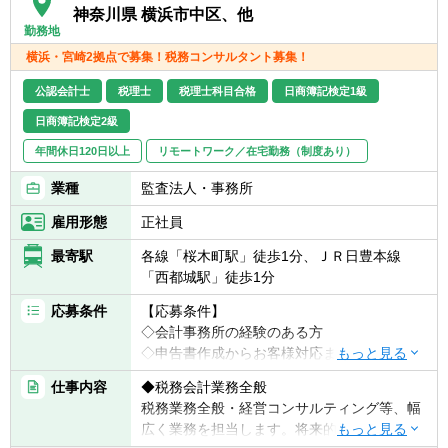
神奈川県 横浜市中区、他
勤務地
横浜・宮崎2拠点で募集！税務コンサルタント募集！
公認会計士
税理士
税理士科目合格
日商簿記検定1級
日商簿記検定2級
年間休日120日以上
リモートワーク／在宅勤務（制度あり）
業種
監査法人・事務所
雇用形態
正社員
最寄駅
各線「桜木町駅」徒歩1分、ＪＲ日豊本線
「西都城駅」徒歩1分
応募条件
【応募条件】
◇会計事務所の経験のある方
◇申告書作成からお客様対応まで一人で完結
できる方
仕事内容
◆税務会計業務全般
税務業務全般・経営コンサルティング等、幅
【具体的には】
広く業務を担当します。将来的には、コンサ
◎責任感を持ち、丁寧な仕事を心掛けられる