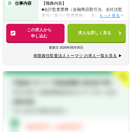
仕事内容
【職務内容】
経験
■会計監査業務（金融商品取引法、会社法監
査等に基づく監査業務）、及びその他周辺業
務
この求人から
求人を詳しく見る
申し込む
更新日
2026年08月05日
有限責任監査法人トーマツ の求人一覧を見る