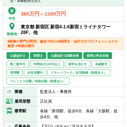
辻・本郷税理士法人
360万円～1100万円
年収
東京都 新宿区 新宿4-1-6新宿ミライナタワー
28F、他
勤務地
■税務の専門分野別、総合力NO.1■税理士・会計士のプロフェッショナル
集団 ※時差出勤可
公認会計士
税理士
公認会計士試験合格
税理士科目合格
第二新卒可
年間休日120日以上
語学を活かす
未経験可
管理職
女性活躍中
リモートワーク／在宅勤務（制度あり）
フレックス出勤／時差出勤（制度あり）
業種
監査法人・事務所
雇用形態
正社員
最寄駅
各線「新宿駅」徒歩0分、各線「大阪駅」徒
歩4分、他
応募条件
【下記いずれかに該当する方】