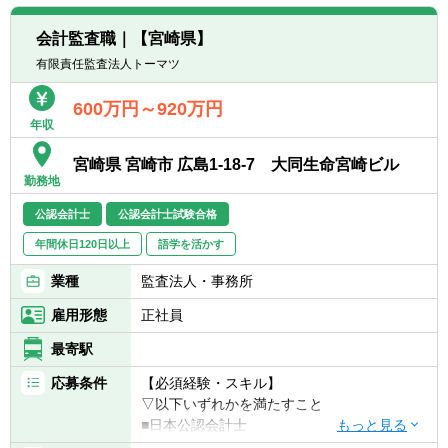
転職お役立ち情報
会計監査職｜【宮崎県】
ご利用ガイド
有限責任監査法人トーマツ
非公開求人とは？
600万円～920万円
年収
サービス紹介
宮崎県 宮崎市 広島1-18-7 大同生命宮崎ビル
転職お役立ち情報
勤務地
公認会計士
公認会計士試験合格
業界情報
年間休日120日以上
語学を活かす
求人情報
業種
監査法人・事務所
雇用形態
正社員
最寄駅
応募条件
【必須経験・スキル】
▽以下いずれかを満たすこと
■日本公認会計士
■日本公認会計士試験合格、かつ、監査実務