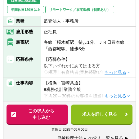
日商簿記検定2級
●税務相談対応など
年間休日120日以上
リモートワーク／在宅勤務（制度あり）
相続税も年に数件お問合わせがあり、チャレ
業種
監査法人・事務所
ンジする環境です。
雇用形態
正社員
最寄駅
各線「桜木町駅」徒歩1分、ＪＲ日豊本線
「西都城駅」徒歩3分
応募条件
【応募条件】
以下いずれかにあてはまる方
◇税理士有資格者(実務経験1年以上)
◇公認会計士試験合格の方
仕事内容
【横浜・宮崎共通】
■税務会計業務全般
※普通自動車第一種運転免許は必須となりま
平均20～30件のお客様を担当し、月に5～10
す。
件訪問します。
・データ入力
この求人から
【具体的には】
求人を詳しく見る
・決算業務
申し込む
◎責任感を持ち、丁寧な仕事を心掛けられる
・給与計算
方
・巡回監査
更新日
2025年08月06日
◎お客様との一つひとつのコミュニケーショ
・その他税務会計業務 等
ンを大切にできる方
戸越税理士法人 の求人一覧を見る