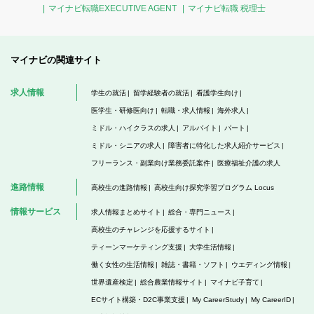
マイナビ転職EXECUTIVE AGENT
マイナビ転職 税理士
マイナビの関連サイト
求人情報
学生の就活
留学経験者の就活
看護学生向け
医学生・研修医向け
転職・求人情報
海外求人
ミドル・ハイクラスの求人
アルバイト
パート
ミドル・シニアの求人
障害者に特化した求人紹介サービス
フリーランス・副業向け業務委託案件
医療福祉介護の求人
進路情報
高校生の進路情報
高校生向け探究学習プログラム Locus
情報サービス
求人情報まとめサイト
総合・専門ニュース
高校生のチャレンジを応援するサイト
ティーンマーケティング支援
大学生活情報
働く女性の生活情報
雑誌・書籍・ソフト
ウエディング情報
世界遺産検定
総合農業情報サイト
マイナビ子育て
ECサイト構築・D2C事業支援
My CareerStudy
My CareerID