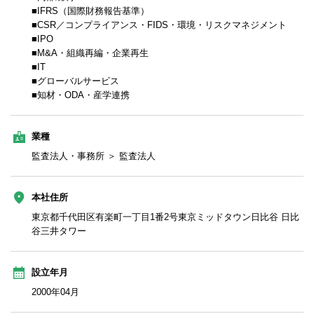
■IFRS（国際財務報告基準）
■CSR／コンプライアンス・FIDS・環境・リスクマネジメント
■IPO
■M&A・組織再編・企業再生
■IT
■グローバルサービス
■知材・ODA・産学連携
業種
監査法人・事務所 ＞ 監査法人
本社住所
東京都千代田区有楽町一丁目1番2号東京ミッドタウン日比谷 日比
谷三井タワー
設立年月
2000年04月