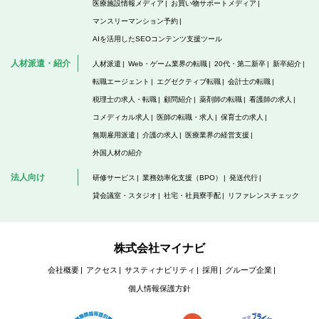
医療施設情報メディア
お買い物サポートメディア
マンスリーマンション予約
AIを活用したSEOコンテンツ支援ツール
人材派遣・紹介
人材派遣
Web・ゲーム業界の転職
20代・第二新卒
新卒紹介
転職エージェント
エグゼクティブ転職
会計士の転職
税理士の求人・転職
顧問紹介
薬剤師の転職
看護師の求人
コメディカル求人
医師の転職・求人
保育士の求人
無期雇用派遣
介護の求人
医療業界の経営支援
外国人材の紹介
法人向け
研修サービス
業務効率化支援（BPO）
発送代行
貸会議室・スタジオ
社宅・社員寮手配
リファレンスチェック
株式会社マイナビ
会社概要
アクセス
サスティナビリティ
採用
グループ企業
個人情報保護方針