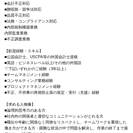
■会計不正対応
■贈収賄・競争法対応
■品質不正対応
■法務・コンプライアンス対応
■内部統制構築業務
内部監査業務
■不正調査業務
【歓迎経験・スキル】
■公認会計士、USCPA等の外国会計士資格
■英語：ビジネスレベル以上/その他の外国語
▽下記いずれかのご経験（3年以上）
■チームマネジメント経験
■コンサルティング業務経験
■プロジェクトマネジメント経験
■不正、不祥事の再発防止策の策定・実行（支援）経験
【求める人物像】
■論理的思考力のある方
■社内外の関係者と適切なコミュニケーションがとれる方
■職位や年齢に関係なく同僚をリスペクトし、チームワークを重視した
働き方ができる方・困難な状況の中で問題を解決し、作業の終了まで責