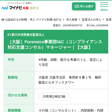
求人を探す
MENU
公認会計士の転職・求人 マイナビ転職 会計士
求人検索
監査法人の求人
監査
更新日：2026年08月07日
求人No_10428556
EY新日本有限責任監査法人
［大阪］Forensics事業部I&C（コンプライアンス
対応支援コンサル）マネージャー｜【大阪】
公認会計士の求人
監査法人の求人
年収
※年齢、経験、能力を考慮のうえ、規定によ
り決定
公認会計士試験合格向けの求人
USCPA（米国公認会計士）の求人
勤務地
大阪府 大阪市北区 角田町８番１号 梅田
阪急ビルオフィスタワー
女性会計士の転職
活かせる資格
日商簿記検定3級
個別転職相談会・セミナー
募集職種
その他（コンサルタント）、内部統制・内部