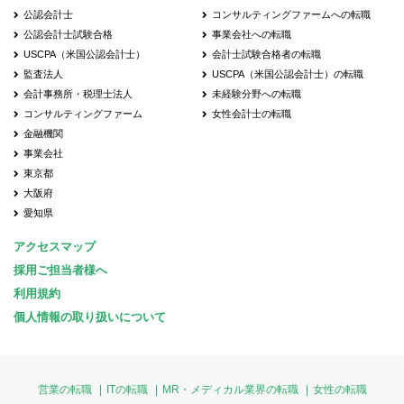
公認会計士
コンサルティングファームへの転職
公認会計士試験合格
事業会社への転職
USCPA（米国公認会計士）
会計士試験合格者の転職
監査法人
USCPA（米国公認会計士）の転職
会計事務所・税理士法人
未経験分野への転職
コンサルティングファーム
女性会計士の転職
金融機関
事業会社
東京都
大阪府
愛知県
アクセスマップ
採用ご担当者様へ
利用規約
個人情報の取り扱いについて
営業の転職
ITの転職
MR・メディカル業界の転職
女性の転職