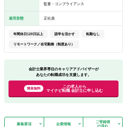
転職お役立ち情報
監査・コンプライアンス
ご利用ガイド
雇用形態
正社員
非公開求人とは？
年間休日120日以上
語学を活かす
転勤なし
サービス紹介
リモートワーク／在宅勤務（制度あり）
転職お役立ち情報
業界情報
会計士業界専任のキャリアアドバイザーが
求人情報
あなたの転職成功を支援します。
この求人から
簡単無料
マイナビ転職 会計士に申し込む
ご登録後
募集要項
企業情報
の流れ