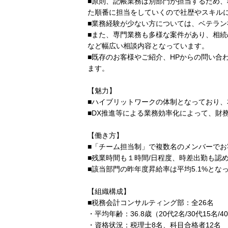
■原則、記帳業務は別部門が担当するため
た順番に担当をしていくので社歴やスキル
■業務経験が少ない方については、ベテラ
■また、専門業務も多様な案件があり、相続
など幅広い相談内容となっています。
■既存のお客様やご紹介、HPからの問い合
ます。
【魅力】
■ハイブリットワークの体制となっており
■DX推進等による業務効率化によって、財
【働き方】
■「チーム担当制」で複数名のメンバーで
■残業時間も１時間/日程度、時差出勤も認
■該当部門の昨年度昇給率は平均5.1%と
【組織構成】
■税務会計コンサルティング部：全26名
・平均年齢：36.8歳（20代2名/30代15名/4
・資格状況：税理士8名、科目合格者12名