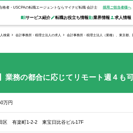
合格者・USCPAの転職エージェントならマイナビ転職 会計士
採用ご担当者様へ
サービス紹介
転職お役立ち情報
業界情報
求人情報
人検索
会計事務所・税理士法人の求人
会計事務所・税理士法人（業種）、東京都、
職 会計士とは？
Web面談サービス
非公
転職ガイド
験情報
別求人情報
業界別求人情報
業界トピックス
転職活動お役立
ド
個別転職相談会・セミナー
アク
ポイント
申し込み手順
女性会計士の転職
監査法人
業界情報の記事一覧
転職お役立ち情報
金融機関
質問
キャリアアドバイザーのご紹介
転職の方へ
覧
試験合格
USCPAの転職
会計士が活躍できる転職先
会計士・試験合格
】業務の都合に応じてリモート週４も
会計事務所・税理士法人
事業会社
れ
転職成功事例
の転職の方へ
の流れ
米国公認会計士）
未経験分野への転職
監査法人
WEB面接完全ガ
コンサルティングファー
50万円
ム
田区 有楽町1-2-2 東宝日比谷ビル17F