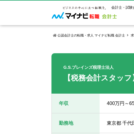
会計士・試験
公認会計士の転職・求人 マイナビ転職 会計士
求
マイナビ転
ご状況別
会計士試
保有資格
ご利用ガイ
年齢別転職
受験資格・
公認会計士
G.S.ブレインズ税理士法人
よくあるご
はじめての
試験科目一
公認会計士
【税務会計スタッフ
サービス紹介
転職お役立ち情報
業界情報
ご利用の流
2回目以降
試験合格後
USCPA（
求人情報
年収
400万円～6
勤務地
東京都 千代