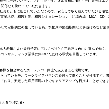
、税務に専念いただくことが可能です。通常業務に加えて専門業務はエン
に関係なく携わっていただきます。
ン社員とともに担当していただくので、安心して取り組んでいたける環境
/事業承継、相続対策、相続シミュレーション、組織再編、M&A、DD
わせで定期的に発生している為、繁忙期や勉強期間などを避けるなど業
、本人希望および業務予定に応じて出社と在宅勤務は自由に選んで働くこ
務コンサルティング業務に集中いただける環境を目指しています。
お客様を担当するため、メンバー同士で支え合える環境です。
められている等、ワークライフバランスを保って働くことが可能です。業
なっており、安定した雇用環境の中でキャリアアップを目指すことができ
0代8名/60代1名）