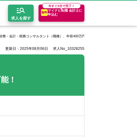
今すぐ
2分で完了！
マイナビ転職 会計士に
無料
申込む
求人を探す
財務・会計・税務コンサルタント（職種）、年収400万円以上
G.S.ブレインズ税理士法
更新日：2025年08月06日
求人No_10328255
開求人とは？
ちコンテンツ
エリア別求人情報
セスマップ
コンサルティングファーム
関東・首都圏
年収診断
者の転職Q&A
会計事務所・税理士法人
関西
キャリア診断
可能！
イド
事業会社
東海