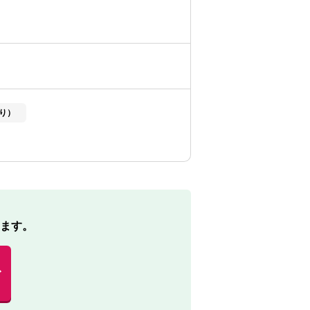
り）
ます。
む