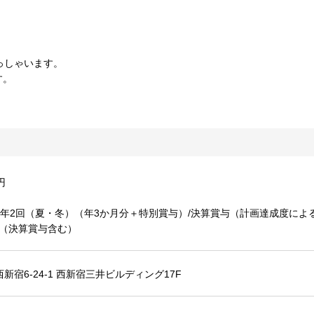
っしゃいます。
す。
円
：年2回（夏・冬）（年3か月分＋特別賞与）/決算賞与（計画達成度による）
円（決算賞与含む）
新宿6-24-1 西新宿三井ビルディング17F