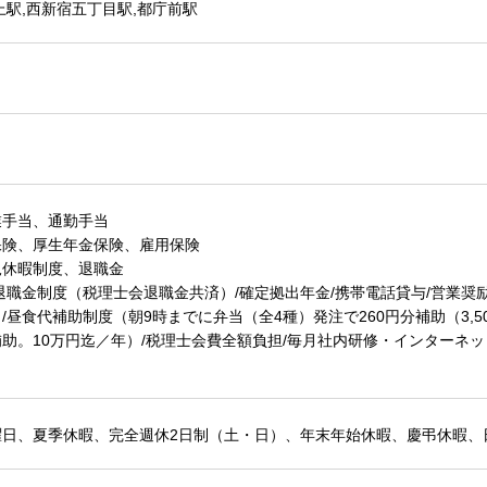
上駅,西新宿五丁目駅,都庁前駅
業手当、通勤手当
保険、厚生年金保険、雇用保険
児休暇制度、退職金
退職金制度（税理士会退職金共済）/確定拠出年金/携帯電話貸与/営業
/昼食代補助制度（朝9時までに弁当（全4種）発注で260円分補助（3,5
助。10万円迄／年）/税理士会費全額負担/毎月社内研修・インターネ
曜日、夏季休暇、完全週休2日制（土・日）、年末年始休暇、慶弔休暇、