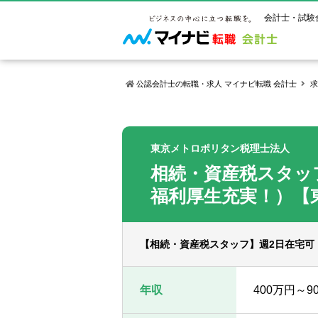
会計士・試験
公認会計士の転職・求人 マイナビ転職 会計士
求
マイナビ転
ご状況別
会計士試
保有資格
ご利用ガイ
東京メトロポリタン税理士法人
年齢別転職
受験資格・
公認会計士
相続・資産税スタッ
よくあるご
はじめての
試験科目一
公認会計士
サービス紹介
転職お役立ち情報
業界情報
福利厚生充実！）【
ご利用の流
2回目以降
試験合格後
USCPA（
求人情報
【相続・資産税スタッフ】週2日在宅可
年収
400万円～9