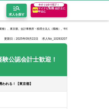
今すぐ
2分で完了！
マイナビ転職 会計士に
無料
申込む
求人を探す
業種）、東京都、会計事務所・税理士法人（職種）、年収400万円以上
東京メトロポリ
更新日：2025年09月22日
求人No_10283207
開求人とは？
ちコンテンツ
エリア別求人情報
セスマップ
コンサルティングファーム
関東・首都圏
年収診断
経験公認会計士歓迎！
者の転職Q&A
会計事務所・税理士法人
関西
キャリア診断
イド
事業会社
東海
携われる！【東京都】