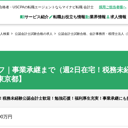
合格者・USCPAの転職エージェントならマイナビ転職 会計士
採用ご担当者様へ
サービス紹介
転職お役立ち情報
業界情報
求人情報
人検索
公認会計士試験合格の求人
公認会計士試験合格、会計事務所・税理士法人（
職 会計士とは？
Web面談サービス
非公
転職ガイド
験情報
別求人情報
業界別求人情報
業界トピックス
転職活動お役立
ド
個別転職相談会・セミナー
アク
ポイント
申し込み手順
女性会計士の転職
監査法人
業界情報の記事一覧
転職お役立ち情報
金融機関
フ｜事業承継まで（週2日在宅！税務未
質問
キャリアアドバイザーのご紹介
転職の方へ
覧
試験合格
USCPAの転職
会計士が活躍できる転職先
会計士・試験合格
会計事務所・税理士法人
事業会社
東京都】
れ
転職成功事例
の転職の方へ
の流れ
米国公認会計士）
未経験分野への転職
監査法人
WEB面接完全ガ
コンサルティングファー
！税務未経験公認会計士歓迎！勉強応援！福利厚生充実！事業承継にも
ム
00万円