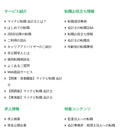
サービス紹介
転職お役立ち情報
マイナビ転職 会計士とは？
転職成功事例
はじめての転職
会計士の転職Q&A
2回目以降の転職
転職お役立ち情報
ご利用の流れ
会計士の転職先
キャリアアドバイザーのご紹介
年齢別の転職事情
非公開求人とは
個別転職相談会
よくあるご質問
Web面談サービス
【関東・首都圏版】マイナビ転職 会計
士
【関西版】マイナビ転職 会計士
【東海版】マイナビ転職 会計士
求人情報
特集コンテンツ
求人検索
監査法人への転職
実名公開企業
会計事務所・税理士法人への転職