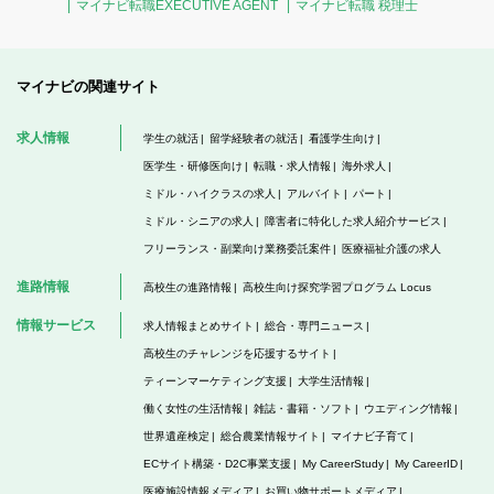
マイナビ転職EXECUTIVE AGENT
マイナビ転職 税理士
マイナビの関連サイト
求人情報
学生の就活
留学経験者の就活
看護学生向け
医学生・研修医向け
転職・求人情報
海外求人
ミドル・ハイクラスの求人
アルバイト
パート
ミドル・シニアの求人
障害者に特化した求人紹介サービス
フリーランス・副業向け業務委託案件
医療福祉介護の求人
進路情報
高校生の進路情報
高校生向け探究学習プログラム Locus
情報サービス
求人情報まとめサイト
総合・専門ニュース
高校生のチャレンジを応援するサイト
ティーンマーケティング支援
大学生活情報
働く女性の生活情報
雑誌・書籍・ソフト
ウエディング情報
世界遺産検定
総合農業情報サイト
マイナビ子育て
ECサイト構築・D2C事業支援
My CareerStudy
My CareerID
医療施設情報メディア
お買い物サポートメディア