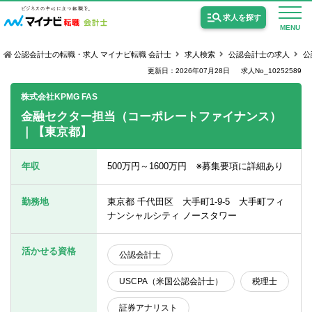
求人を探す
MENU
公認会計士の転職・求人 マイナビ転職 会計士
求人検索
公認会計士の求人
公
更新日：2026年07月28日
求人No_10252589
株式会社KPMG FAS
金融セクター担当（コーポレートファイナンス）
｜【東京都】
公認会計士の求人
監査法人の求人
年収
500万円～1600万円 ※募集要項に詳細あり
公認会計士試験合格向けの求人
勤務地
東京都 千代田区 大手町1-9-5 大手町フィ
USCPA（米国公認会計士）の求人
ナンシャルシティ ノースタワー
活かせる資格
公認会計士
女性会計士の転職
USCPA（米国公認会計士）
税理士
個別転職相談会・セミナー
証券アナリスト