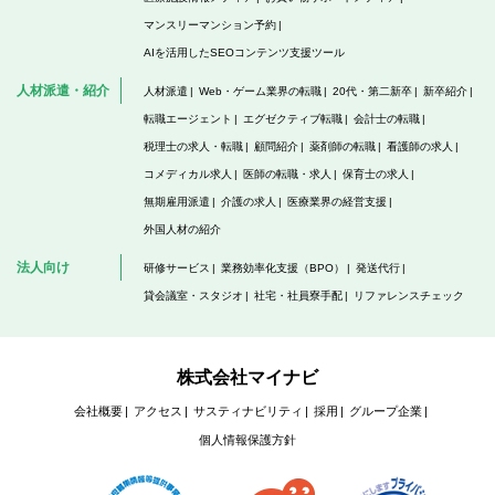
マンスリーマンション予約
AIを活用したSEOコンテンツ支援ツール
人材派遣・紹介
人材派遣
Web・ゲーム業界の転職
20代・第二新卒
新卒紹介
転職エージェント
エグゼクティブ転職
会計士の転職
税理士の求人・転職
顧問紹介
薬剤師の転職
看護師の求人
コメディカル求人
医師の転職・求人
保育士の求人
無期雇用派遣
介護の求人
医療業界の経営支援
外国人材の紹介
法人向け
研修サービス
業務効率化支援（BPO）
発送代行
貸会議室・スタジオ
社宅・社員寮手配
リファレンスチェック
株式会社マイナビ
会社概要
アクセス
サスティナビリティ
採用
グループ企業
個人情報保護方針