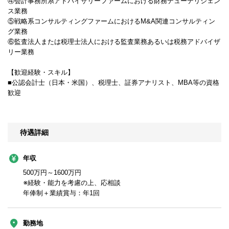
④会計事務所系アドバイザリーファームにおける財務デューデリジェン
ス業務
⑤戦略系コンサルティングファームにおけるM&A関連コンサルティン
グ業務
⑥監査法人または税理士法人における監査業務あるいは税務アドバイザ
リー業務
【歓迎経験・スキル】
■公認会計士（日本・米国）、税理士、証券アナリスト、MBA等の資格
歓迎
待遇詳細
年収
500万円～1600万円
※経験・能力を考慮の上、応相談
年俸制＋業績賞与：年1回
勤務地