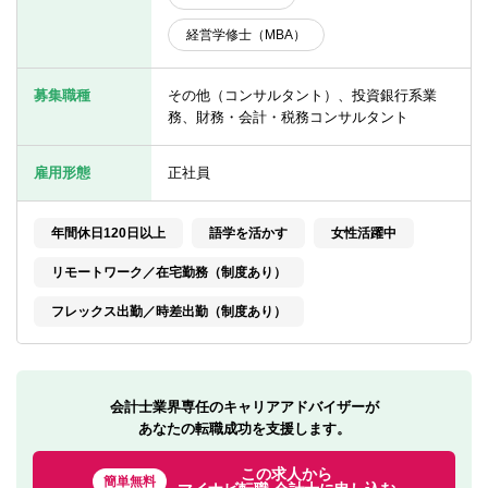
転職お役立ち情報
経営学修士（MBA）
ご利用ガイド
募集職種
その他（コンサルタント）、投資銀行系業
非公開求人とは？
務、財務・会計・税務コンサルタント
サービス紹介
雇用形態
正社員
転職お役立ち情報
年間休日120日以上
語学を活かす
女性活躍中
業界情報
リモートワーク／在宅勤務（制度あり）
求人情報
フレックス出勤／時差出勤（制度あり）
会計士業界専任のキャリアアドバイザーが
あなたの転職成功を支援します。
この求人から
簡単無料