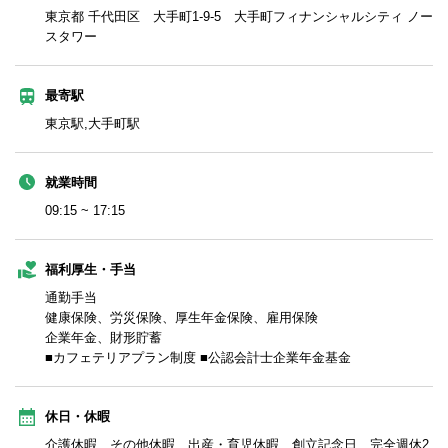
東京都 千代田区 大手町1-9-5 大手町フィナンシャルシティ ノー
スタワー
最寄駅
東京駅,大手町駅
就業時間
09:15 ~ 17:15
福利厚生・手当
通勤手当
健康保険、労災保険、厚生年金保険、雇用保険
企業年金、財形貯蓄
■カフェテリアプラン制度 ■公認会計士企業年金基金
休日・休暇
介護休暇、その他休暇、出産・育児休暇、創立記念日、完全週休2