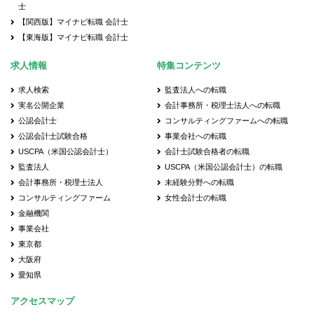
士
【関西版】マイナビ転職 会計士
【東海版】マイナビ転職 会計士
求人情報
特集コンテンツ
求人検索
監査法人への転職
実名公開企業
会計事務所・税理士法人への転職
公認会計士
コンサルティングファームへの転職
公認会計士試験合格
事業会社への転職
USCPA（米国公認会計士）
会計士試験合格者の転職
監査法人
USCPA（米国公認会計士）の転職
会計事務所・税理士法人
未経験分野への転職
コンサルティングファーム
女性会計士の転職
金融機関
事業会社
東京都
大阪府
愛知県
アクセスマップ