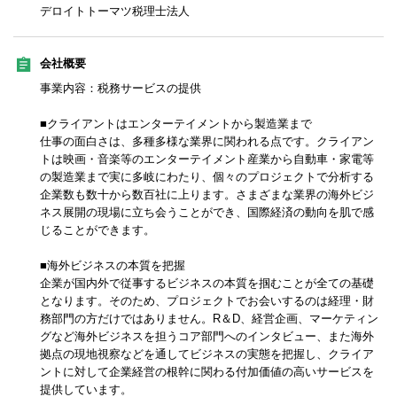
デロイトトーマツ税理士法人
会社概要
事業内容：税務サービスの提供
■クライアントはエンターテイメントから製造業まで
仕事の面白さは、多種多様な業界に関われる点です。クライアン
トは映画・音楽等のエンターテイメント産業から自動車・家電等
の製造業まで実に多岐にわたり、個々のプロジェクトで分析する
企業数も数十から数百社に上ります。さまざまな業界の海外ビジ
ネス展開の現場に立ち会うことができ、国際経済の動向を肌で感
じることができます。
■海外ビジネスの本質を把握
企業が国内外で従事するビジネスの本質を掴むことが全ての基礎
となります。そのため、プロジェクトでお会いするのは経理・財
務部門の方だけではありません。R＆D、経営企画、マーケティン
グなど海外ビジネスを担うコア部門へのインタビュー、また海外
拠点の現地視察などを通してビジネスの実態を把握し、クライア
ントに対して企業経営の根幹に関わる付加価値の高いサービスを
提供しています。