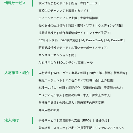
情報サービス
求人情報まとめサイト
総合・専門ニュース
高校生のチャレンジを応援するサイト
ティーンマーケティング支援
大学生活情報
働く女性の生活情報
雑誌・書籍・ソフト
ウエディング情報
世界遺産検定
総合農業情報サイト
マイナビ子育て
ECサイト構築・D2C事業支援
My CareerStudy
My CareerID
医療施設情報メディア
お買い物サポートメディア
マンスリーマンション予約
AIを活用したSEOコンテンツ支援ツール
人材派遣・紹介
人材派遣
Web・ゲーム業界の転職
20代・第二新卒
新卒紹介
転職エージェント
エグゼクティブ転職
会計士の転職
税理士の求人・転職
顧問紹介
薬剤師の転職
看護師の求人
コメディカル求人
医師の転職・求人
保育士の求人
無期雇用派遣
介護の求人
医療業界の経営支援
外国人材の紹介
法人向け
研修サービス
業務効率化支援（BPO）
発送代行
貸会議室・スタジオ
社宅・社員寮手配
リファレンスチェック