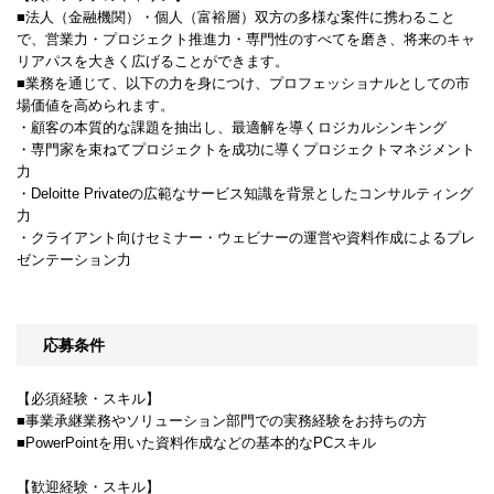
■法人（金融機関）・個人（富裕層）双方の多様な案件に携わること
で、営業力・プロジェクト推進力・専門性のすべてを磨き、将来のキャ
リアパスを大きく広げることができます。
■業務を通じて、以下の力を身につけ、プロフェッショナルとしての市
場価値を高められます。
・顧客の本質的な課題を抽出し、最適解を導くロジカルシンキング
・専門家を束ねてプロジェクトを成功に導くプロジェクトマネジメント
力
・Deloitte Privateの広範なサービス知識を背景としたコンサルティング
力
・クライアント向けセミナー・ウェビナーの運営や資料作成によるプレ
ゼンテーション力
応募条件
【必須経験・スキル】
■事業承継業務やソリューション部門での実務経験をお持ちの方
■PowerPointを用いた資料作成などの基本的なPCスキル
【歓迎経験・スキル】