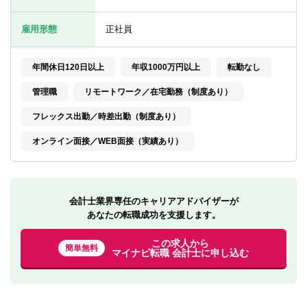
転職お役立ち情報
雇用形態
正社員
ご利用ガイド
非公開求人とは？
年間休日120日以上
年収1000万円以上
転勤なし
管理職
リモートワーク／在宅勤務（制度あり）
サービス紹介
フレックス出勤／時差出勤（制度あり）
転職お役立ち情報
オンライン面接／WEB面接（実績あり）
業界情報
求人情報
会計士業界専任のキャリアアドバイザーが
あなたの転職成功を支援します。
この求人から
簡単無料
マイナビ転職 会計士に申し込む