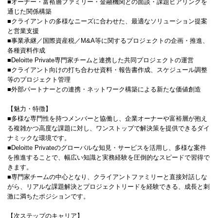
■オーナー・富裕層ファミリー・金融機関との面談・課題ヒアリングを
通じた関係構築
■クライアントの多様なニーズに合わせた、最適なソリューション提案
と営業支援
■事業承継／国際資産税／M&A等に関するプロジェクトの企画・推進、
各種資料作成
■Deloitte Private専門家チームと連携した共同プロジェクトの運営
■クライアント向けの打ち合わせ資料・報告書作成、スケジュール調整
等のプロジェクト管理
■外部パートナーとの連携・ネットワーク構築による新たな価値創造
【魅力・特徴】
■多様な専門性を持つメンバーと協働し、企業オーナーや富裕層が抱え
る複雑かつ高度な課題に対し、ワンストップで解決策を提供できるダイ
ナミックな環境です。
■Deloitte Privateのグローバルな知見・サービスを活用し、多様な案件
を推進することで、幅広い知識と実務経験を圧倒的なスピードで習得で
きます。
■専門家チームの中心となり、クライアントファミリーと直接対話しな
がら、リアルな課題解決とプロジェクトリードを経験できる、成長と刺
激に満ちたポジションです。
【次ステップのキャリア】