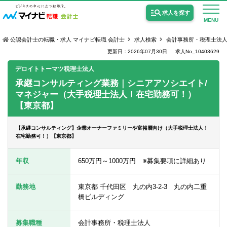
求人を探す
MENU
公認会計士の転職・求人 マイナビ転職 会計士
求人検索
会計事務所・税理士法
更新日：2026年07月30日
求人No_10403629
デロイトトーマツ税理士法人
承継コンサルティング業務｜シニアアソシエイト/
マネジャー（大手税理士法人！在宅勤務可！）
公認会計士の求人
【東京都】
監査法人の求人
【承継コンサルティング】企業オーナーファミリーや富裕層向け（大手税理士法人！
公認会計士試験合格向けの求人
在宅勤務可！）【東京都】
USCPA（米国公認会計士）の求人
年収
650万円～1000万円 ※募集要項に詳細あり
勤務地
東京都 千代田区 丸の内3-2-3 丸の内二重
女性会計士の転職
橋ビルディング
個別転職相談会・セミナー
募集職種
会計事務所・税理士法人