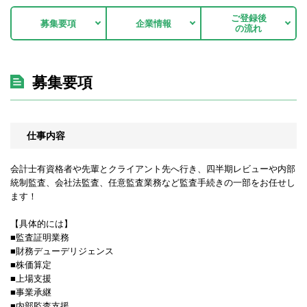
ご登録後
募集要項
企業情報
の流れ
募集要項
仕事内容
会計士有資格者や先輩とクライアント先へ行き、四半期レビューや内部
統制監査、会社法監査、任意監査業務など監査手続きの一部をお任せし
ます！
【具体的には】
■監査証明業務
■財務デューデリジェンス
■株価算定
■上場支援
■事業承継
■内部監査支援