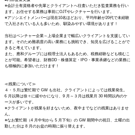
※会計士有資格者や先輩とクライアントへ往査いただき監査業務を行い
ます。お任せする業務は事前にOJTやレクチャーを行います。
※アソシエイトメンバーは現在10名ほどおり、平均年齢が20代で未経験
で入社されている人も多いため、馴染みやすい環境があります！
当社はベンチャー企業～上場企業まで幅広いクライアントを支援してい
ます。そのため難易度の高い業務にも挑戦でき、知見を広げることがで
きると考えています。
また、應和グループには税理士法人もあるため、税務経験なども積むこ
とが可能。希望者は、財務DD・株価算定・IPO・事業承継などの業務に
も積極的に参加いただけます！
≪残業について≫
４・５月は繁忙期で GW も出社。クライアントによっては残業発生。
6 月以降は徐々に緩やかになり、9 月～３月は残業月 30 時間以内のケ
ースが多いです。
※クライアントが残業を好まないため、夜中までなどの残業はありませ
ん。
※なお繁忙期（4 月中旬から 5 月下旬）の GW 期間中の祝日、土曜の出
勤した分は 8 月のお盆の時期に振り替えます。