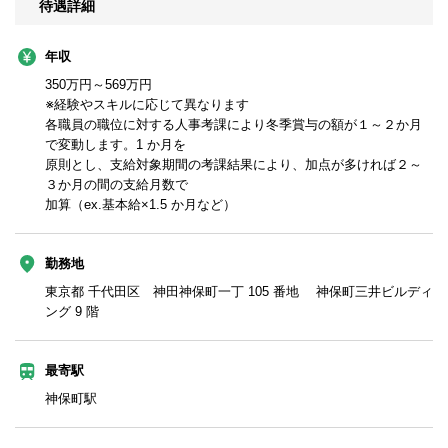
待遇詳細
年収
350万円～569万円
※経験やスキルに応じて異なります
各職員の職位に対する人事考課により冬季賞与の額が１～２か月
で変動します。1 か月を
原則とし、支給対象期間の考課結果により、加点が多ければ２～
３か月の間の支給月数で
加算（ex.基本給×1.5 か月など）
勤務地
東京都 千代田区 神田神保町一丁 105 番地 神保町三井ビルディ
ング 9 階
最寄駅
神保町駅