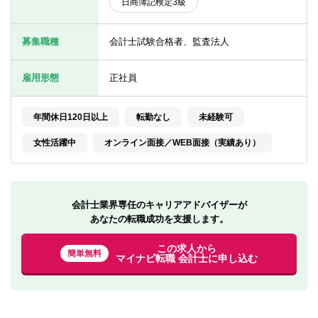
日商簿記検定3級
転職お役立ち情報
ご利用ガイド
募集職種
会計士試験合格者、監査法人
非公開求人とは？
雇用形態
正社員
サービス紹介
年間休日120日以上
転勤なし
未経験可
転職お役立ち情報
女性活躍中
オンライン面接／WEB面接（実績あり）
業界情報
求人情報
会計士業界専任のキャリアアドバイザーが
あなたの転職成功を支援します。
この求人から
簡単無料
マイナビ転職 会計士に申し込む