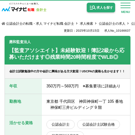
求人を探す
MENU
公認会計士の転職・求人 マイナビ転職 会計士
求人検索
公認会計士の求人
公
更新日：2025年10月15日
求人No_10166637
應和監査法人
【監査アソシエイト】未経験歓迎！簿記2級から応
募いただけます◎残業時間20時間程度でWLB◎
公認会計士の求人
監査法人の求人
会計士試験勉強中の方や会計に興味がある方大歓迎！USCPAの資格も生かせます！！
公認会計士試験合格向けの求人
年収
350万円～569万円 ※募集要項に詳細あり
USCPA（米国公認会計士）の求人
勤務地
東京都 千代田区 神田神保町一丁 105 番地
神保町三井ビルディング 9 階
女性会計士の転職
活かせる資格
公認会計士
公認会計士試験合格
個別転職相談会・セミナー