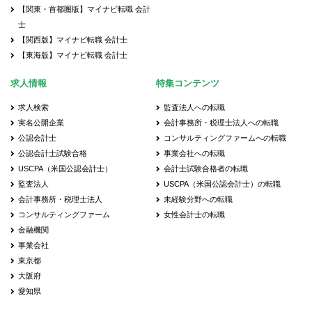
【関東・首都圏版】マイナビ転職 会計
士
【関西版】マイナビ転職 会計士
【東海版】マイナビ転職 会計士
求人情報
特集コンテンツ
求人検索
監査法人への転職
実名公開企業
会計事務所・税理士法人への転職
公認会計士
コンサルティングファームへの転職
公認会計士試験合格
事業会社への転職
USCPA（米国公認会計士）
会計士試験合格者の転職
監査法人
USCPA（米国公認会計士）の転職
会計事務所・税理士法人
未経験分野への転職
コンサルティングファーム
女性会計士の転職
金融機関
事業会社
東京都
大阪府
愛知県