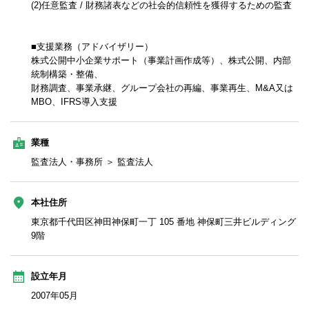
(2)任意監査 / 財務諸表などの社会的信頼性を獲得するための監査
■支援業務（アドバイザリー）
株式公開中小企業サポート（事業計画作成等）、株式公開、内部
統制構築・整備、
財務調査、事業承継、グループ会社の再編、事業再生、M&A又は
MBO、IFRS導入支援
業種
監査法人・事務所 ＞ 監査法人
本社住所
東京都千代田区神田神保町一丁 105 番地 神保町三井ビルディング
9階
設立年月
2007年05月