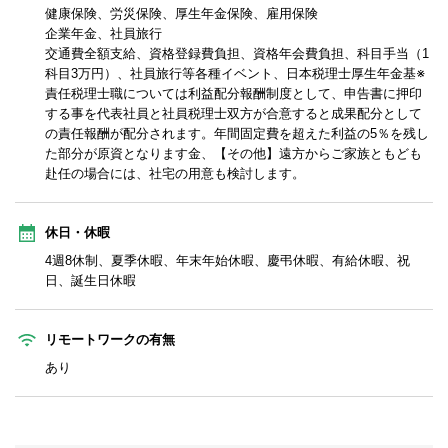
健康保険、労災保険、厚生年金保険、雇用保険
企業年金、社員旅行
交通費全額支給、資格登録費負担、資格年会費負担、科目手当（1
科目3万円）、社員旅行等各種イベント、日本税理士厚生年金基※
責任税理士職については利益配分報酬制度として、申告書に押印
する事を代表社員と社員税理士双方が合意すると成果配分として
の責任報酬が配分されます。年間固定費を超えた利益の5％を残し
た部分が原資となります金、【その他】遠方からご家族ともども
赴任の場合には、社宅の用意も検討します。
休日・休暇
4週8休制、夏季休暇、年末年始休暇、慶弔休暇、有給休暇、祝
日、誕生日休暇
リモートワークの有無
あり