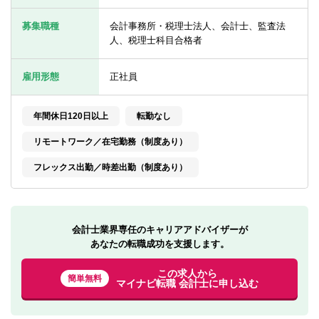
転職お役立ち情報
募集職種
会計事務所・税理士法人、会計士、監査法
ご利用ガイド
人、税理士科目合格者
非公開求人とは？
雇用形態
正社員
サービス紹介
年間休日120日以上
転勤なし
転職お役立ち情報
リモートワーク／在宅勤務（制度あり）
業界情報
フレックス出勤／時差出勤（制度あり）
求人情報
会計士業界専任のキャリアアドバイザーが
あなたの転職成功を支援します。
この求人から
簡単無料
マイナビ転職 会計士に申し込む