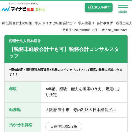
求人を探す
MENU
公認会計士の転職・求人 マイナビ転職 会計士
求人検索
会計事務所・税理士法
更新日：2026年08月03日
求人No_10036326
税理士法人日本経営
【税務未経験会計士も可】税務会計コンサルスタ
ッフ
公認会計士の求人
監査法人の求人
※研修制度・福利厚生制度抜群※税務のスペシャリストとして幅広い業務に挑戦できま
す！！
公認会計士試験合格向けの求人
年収
※年齢、経験、能力を考慮のうえ、規定によ
USCPA（米国公認会計士）の求人
り決定
勤務地
大阪府 豊中市 寺内2-13-3 日本経営ビル
女性会計士の転職
個別転職相談会・セミナー
活かせる資格
日商簿記検定2級