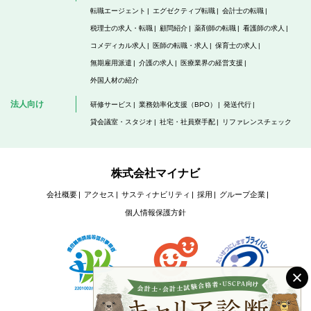
転職エージェント
エグゼクティブ転職
会計士の転職
税理士の求人・転職
顧問紹介
薬剤師の転職
看護師の求人
コメディカル求人
医師の転職・求人
保育士の求人
無期雇用派遣
介護の求人
医療業界の経営支援
外国人材の紹介
法人向け
研修サービス
業務効率化支援（BPO）
発送代行
貸会議室・スタジオ
社宅・社員寮手配
リファレンスチェック
株式会社マイナビ
会社概要
アクセス
サスティナビリティ
採用
グループ企業
個人情報保護方針