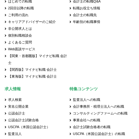
はじめての転職
会計士の転職Q&A
2回目以降の転職
転職お役立ち情報
ご利用の流れ
会計士の転職先
キャリアアドバイザーのご紹介
年齢別の転職事情
非公開求人とは
個別転職相談会
よくあるご質問
Web面談サービス
【関東・首都圏版】マイナビ転職 会計
士
【関西版】マイナビ転職 会計士
【東海版】マイナビ転職 会計士
求人情報
特集コンテンツ
求人検索
監査法人への転職
実名公開企業
会計事務所・税理士法人への転職
公認会計士
コンサルティングファームへの転職
公認会計士試験合格
事業会社への転職
USCPA（米国公認会計士）
会計士試験合格者の転職
監査法人
USCPA（米国公認会計士）の転職