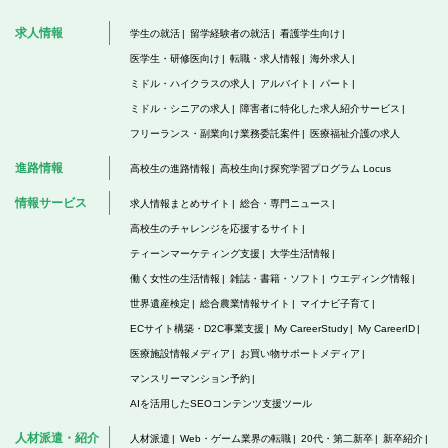
求人情報
学生の就活
留学経験者の就活
看護学生向け
医学生・研修医向け
転職・求人情報
海外求人
ミドル・ハイクラスの求人
アルバイト
パート
ミドル・シニアの求人
障害者に特化した求人紹介サービス
フリーランス・副業向け業務委託案件
医療福祉介護の求人
進路情報
高校生の進路情報
高校生向け探究学習プログラム Locus
情報サービス
求人情報まとめサイト
総合・専門ニュース
高校生のチャレンジを応援するサイト
ティーンマーケティング支援
大学生活情報
働く女性の生活情報
雑誌・書籍・ソフト
ウエディング情報
世界遺産検定
総合農業情報サイト
マイナビ子育て
ECサイト構築・D2C事業支援
My CareerStudy
My CareerID
医療施設情報メディア
お買い物サポートメディア
マンスリーマンション予約
AIを活用したSEOコンテンツ支援ツール
人材派遣・紹介
人材派遣
Web・ゲーム業界の転職
20代・第二新卒
新卒紹介