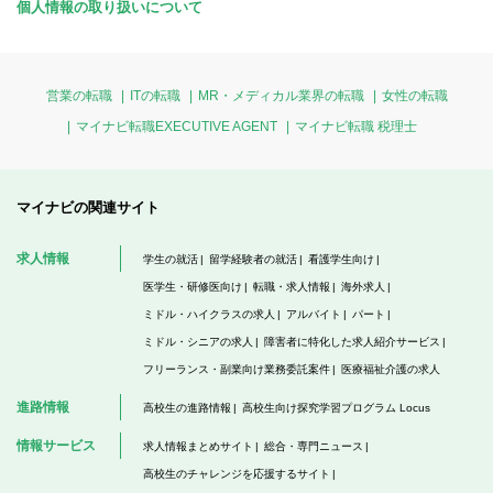
個人情報の取り扱いについて
営業の転職
ITの転職
MR・メディカル業界の転職
女性の転職
マイナビ転職EXECUTIVE AGENT
マイナビ転職 税理士
マイナビの関連サイト
求人情報
学生の就活
留学経験者の就活
看護学生向け
医学生・研修医向け
転職・求人情報
海外求人
ミドル・ハイクラスの求人
アルバイト
パート
ミドル・シニアの求人
障害者に特化した求人紹介サービス
フリーランス・副業向け業務委託案件
医療福祉介護の求人
進路情報
高校生の進路情報
高校生向け探究学習プログラム Locus
情報サービス
求人情報まとめサイト
総合・専門ニュース
高校生のチャレンジを応援するサイト