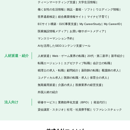
ティーンマーケティング支援
大学生活情報
働く女性の生活情報
雑誌・書籍・ソフト
ウエディング情報
世界遺産検定
総合農業情報サイト
マイナビ子育て
ECサイト構築・D2C事業支援
My CareerStudy
My CareerID
医療施設情報メディア
お買い物サポートメディア
マンスリーマンション予約
AIを活用したSEOコンテンツ支援ツール
人材派遣・紹介
人材派遣
Web・ゲーム業界の転職
20代・第二新卒
新卒紹介
転職エージェント
エグゼクティブ転職
会計士の転職
税理士の求人・転職
顧問紹介
薬剤師の転職
看護師の求人
コメディカル求人
医師の転職・求人
保育士の求人
無期雇用派遣
介護の求人
医療業界の経営支援
外国人材の紹介
法人向け
研修サービス
業務効率化支援（BPO）
発送代行
貸会議室・スタジオ
社宅・社員寮手配
リファレンスチェック