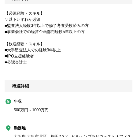
【必須経験・スキル】
▽以下いずれか必須
■監査法人経験3年以上で修了考査受験済みの方
■事業会社での経営企画部門経験5年以上の方
【歓迎経験・スキル】
■大手監査法人での経験3年以上
■IPO支援経験者
■公認会計士
待遇詳細
年収
500万円～1000万円
勤務地
大阪府 大阪市北区 梅田2-2-2 ヒルトンプラザウェストオフィス