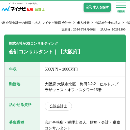
求人を探す
MENU
公認会計士の転職・求人 マイナビ転職 会計士
求人検索
公認会計士の求人
公
更新日：2026年08月06日
求人No_10291200
株式会社AGSコンサルティング
会計コンサルタント｜【大阪府】
公認会計士の求人
監査法人の求人
年収
500万円～1000万円
公認会計士試験合格向けの求人
勤務地
大阪府 大阪市北区 梅田2-2-2 ヒルトンプ
USCPA（米国公認会計士）の求人
ラザウェストオフィスタワー13階
活かせる資格
公認会計士
女性会計士の転職
個別転職相談会・セミナー
募集職種
会計事務所・税理士法人、財務・会計・税務
コンサルタント