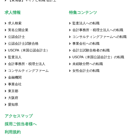
【東海版】マイナビ転職 会計士
求人情報
特集コンテンツ
求人検索
監査法人への転職
実名公開企業
会計事務所・税理士法人への転職
公認会計士
コンサルティングファームへの転職
公認会計士試験合格
事業会社への転職
USCPA（米国公認会計士）
会計士試験合格者の転職
監査法人
USCPA（米国公認会計士）の転職
会計事務所・税理士法人
未経験分野への転職
コンサルティングファーム
女性会計士の転職
金融機関
事業会社
東京都
大阪府
愛知県
アクセスマップ
採用ご担当者様へ
利用規約