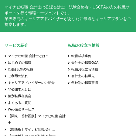
マイナビ転職 会計士は公認会計士・試験合格者・USCPAの方の転職サ
ポートを行う転職エージェントです。
業界専門のキャリアアドバイザーがあなたに最適なキャリアプランをご
提案します。
サービス紹介
転職お役立ち情報
マイナビ転職 会計士とは？
転職成功事例
はじめての転職
会計士の転職Q&A
2回目以降の転職
転職お役立ち情報
ご利用の流れ
会計士の転職先
キャリアアドバイザーのご紹介
年齢別の転職事情
非公開求人とは
個別転職相談会
よくあるご質問
Web面談サービス
【関東・首都圏版】マイナビ転職 会計
士
【関西版】マイナビ転職 会計士