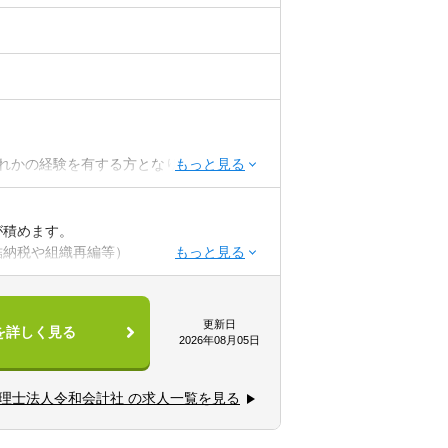
サルタントとしての知識・コミュニケーシ
アサインが始まります。最初は先輩社員と
問同行など、OJTで実務を学びます。そ
々なテーマの勉強会に参加したり、eラー
いくことができます。未経験の方でも活躍
れかの経験を有する方となります。
です。
0社、訪問を約7社ご担当いただくイメージ
ただきます！
が積めます。
結納税や組織再編等）
活かし、専門家とも協力しながら、総合的
更新日
を詳しく見る
ステムなどの専門知識を身につけることが
2026年08月05日
経験を積むことができます。
理士法人令和会計社 の求人一覧を見る
ができます。
環して携わることができます。