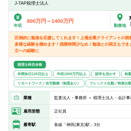
J-TAP税理士法人
800万円～1400万円
年収
勤務地
圧倒的に勉強を応援してくれます！上場企業クライアントの税
多様な経験を積めます！残業時間少なめ！勉強との両立もでき
立への経験に
税理士科目合格
年間休日120日以上
年収1000万円以上
語学を活かす
転
リモートワーク／在宅勤務（制度あり）
フレックス出勤／時差出
業種
監査法人・事務所 ＞ 税理士法人・会計事
雇用形態
正社員
最寄駅
各線「神田(東京)駅」3分