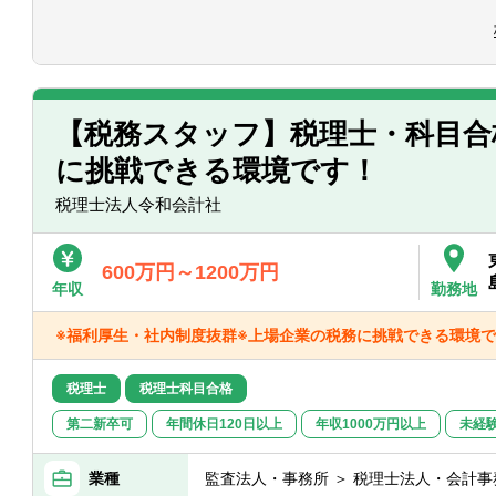
■中小企業様の経営支援として、独自の商
るのか」と「どうすればお金を残せるの
に指導をしてきます。
弊社独自の商品知識さえ覚えてしまえば
【税務スタッフ】税理士・科目合
みが構築されており、未経験でも入社後
に挑戦できる環境です！
経営支援の実績を築けます。
もちろんOJTや研修もしっかり行います
税理士法人令和会計社
援をしたい」という強い気持ちさえあれ
【具体的には】
600万円～1200万円
■数字が苦手な社長でも理解できるように
年収
勤務地
書を作成します。お客様からの紹介のみ
めの営業活動は行いません。
※福利厚生・社内制度抜群※上場企業の税務に挑戦できる環境で
【組織環境】
税理士
税理士科目合格
■コンサルティングファームのようにプロ
第二新卒可
年間休日120日以上
年収1000万円以上
未経
1社に対し自分1人担当になります。お客
チーム5～6名体制）
専門的な知識を要する場合は、専門の担
業種
監査法人・事務所 ＞ 税理士法人・会計事
経営課題解決にコミットできます。