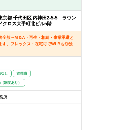
東京都 千代田区 内神田2-5-5 ラウン
ドクロス大手町北ビル5階
務全般～M＆A・再生・相続・事業承継と
ます。フレックス・在宅可でWLBも◎独
勤なし
管理職
勤（制度あり）
務所