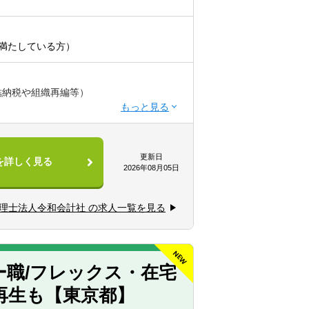
満たしている方）
結納税や組織再編等）
更新日
を詳しく見る
2026年08月05日
が積めます。
理士法人令和会計社 の求人一覧を見る
ができます。
環して携わることができます。
ー職/フレックス・在宅
再生も【東京都】