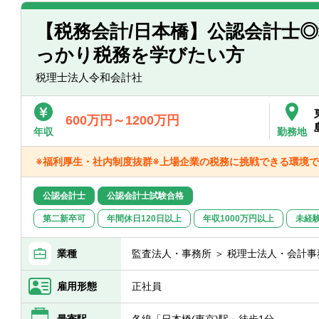
【税務会計/日本橋】公認会計士
っかり税務を学びたい方
税理士法人令和会計社
600万円～1200万円
年収
勤務地
※福利厚生・社内制度抜群※上場企業の税務に挑戦できる環境で
公認会計士
公認会計士試験合格
第二新卒可
年間休日120日以上
年収1000万円以上
未経
業種
監査法人・事務所 ＞ 税理士法人・会計事
雇用形態
正社員
最寄駅
各線「日本橋(東京)駅」徒歩1分