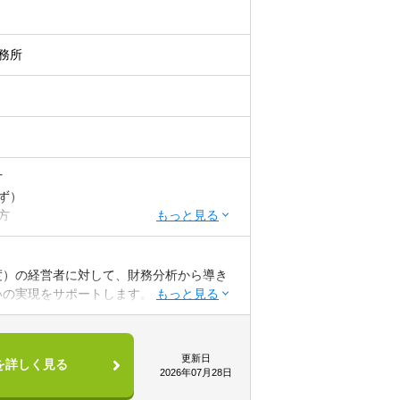
務所
方
ず）
方
ある方
程度）の経営者に対して、財務分析から導き
いの実現をサポートします。
う理念に共感頂ける方
が中心。「社員の給与や賞与を上げていきた
です。
っている経営者が多いのも特徴で、経営改
更新日
を詳しく見る
結することも多く、やりがいを感じられま
2026年07月28日