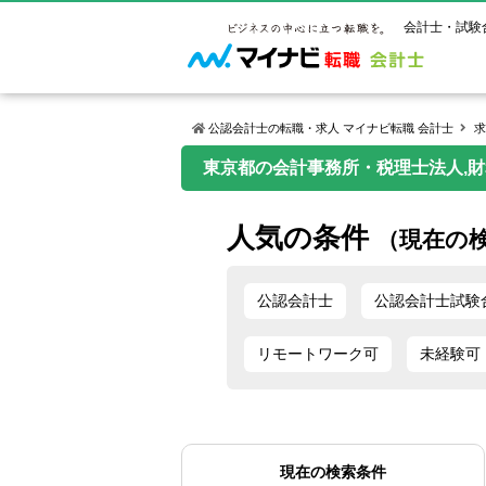
会計士・試験
公認会計士の転職・求人 マイナビ転職 会計士
求
東京都の会計事務所・税理士法人,財務
マイナビ転
ご状況別
会計士試
保有資格
ご利用ガイ
人気の条件
年齢別転職
受験資格・
公認会計士
（現在の
よくあるご
はじめての
試験科目一
公認会計士
サービス紹介
転職お役立ち情報
業界情報
ご利用の流
公認会計士
公認会計士試験
2回目以降
試験合格後
USCPA（
求人情報
リモートワーク可
未経験可
現在の検索条件