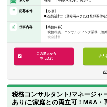
応募条件
【必須】
■公認会計士（登録済みまたは登録要件を
仕事内容
【業務内容】
・税務相談、コンサルティング業務（連
・税金計算
・各種税務申告書作成
・年末調整、確定申告業務
・法人設立に関する手続き及び届出
この求人から
求人
・M＆A業務（税務DD等）
申し込む
様々な企業の税務業務を通し幅広い経験
※税務関連の業務100％となります。
税
【同社で働くポイント】
・大手・上場企業の税務を経験すること
・一部ではなくクライアントの税務に一
税務コンサルタント/マネージャ
あり/ご家庭との両立可！M&A・