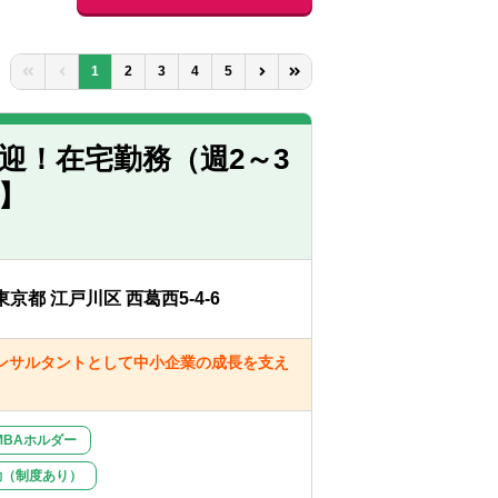
1
2
3
4
5
迎！在宅勤務（週2～3
都】
東京都 江戸川区 西葛西5-4-6
ンサルタントとして中小企業の成長を支え
MBAホルダー
勤（制度あり）