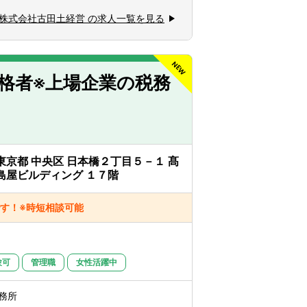
株式会社古田土経営 の求人一覧を見る
品を用いて、「どこに手を打てば利益が出
か」また「正しい経営とは何か」を経営者
、お客様から喜ばれるご提案ができる仕組
格者※上場企業の税務
半年で担当を持ち始め、早い段階から顧客
のでご安心ください。「中小企業の経営支
ば、必ず成長できる環境です。
東京都 中央区 日本橋２丁目５－１ 髙
島屋ビルディング １７階
グラフや図を多用した月次決算や経営計画
で純増出来ているため、新規契約獲得のた
す！※時短相談可能
ジェクト単位で動くわけではなく、
験可
管理職
女性活躍中
様の課題はチームで解決していきます。（1
当をアサインしますので、深いところまで
務所