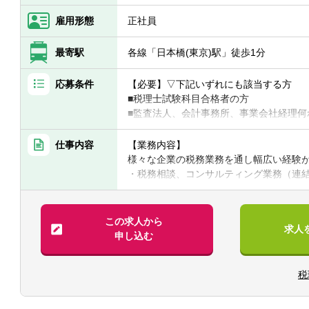
雇用形態
正社員
【教育体制】
入社後は3か月間の研修を受けます。コン
最寄駅
各線「日本橋(東京)駅」徒歩1分
ョン力を問う試験に合格した後、顧客の
一緒に顧客を担当し、資料作成の補助や訪
応募条件
【必要】▽下記いずれにも該当する方
の他、会計・保険・労務・システムなど様
■税理士試験科目合格者の方
ニングで自習して、キャッチアップして
■監査法人、会計事務所、事業会社経理何
しており、お互いにフォローしあう社風
【歓迎】
※入社1年後には、月次決算書作成を約1
■税理士資格保有者
です。
仕事内容
【業務内容】
■官報合格者
※5年後にはチームリーダーを目指してい
様々な企業の税務業務を通し幅広い経験
・税務相談、コンサルティング業務（連
【当社の特徴・出来ること】
・税務デューデリジェンス
■中小企業の経営者に対して、金融知識を
・税金計算
な経営支援をすることができます。
・各種税務申告書作成
この求人から
求人
■会計・財務だけでなく、税務・労務・シ
・年末調整、確定申告業務
申し込む
できます。また業務を通じて経営企画の
・法人設立に関する手続き及び届出
税
【同社で働くポイント】
・大手・上場企業の税務を経験すること
・一部ではなくクライアントの税務に一