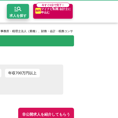
今すぐ
2分で完了！
マイナビ転職 会計士に
無料
申込む
求人を探す
計事務所・税理士法人（業種）、財務・会計・税務コンサルタント（職種）、年収400万円
開求人とは？
ちコンテンツ
エリア別求人情報
セスマップ
コンサルティングファーム
関東・首都圏
年収診断
者の転職Q&A
会計事務所・税理士法人
関西
キャリア診断
年収700万円以上
イド
事業会社
東海
非公開求人を紹介してもらう