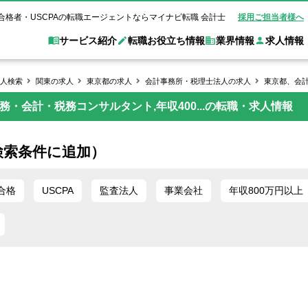
合格者・USCPAの転職エージェントならマイナビ転職 会計士
採用ご担当者様へ
サービス紹介
転職お役立ち情報
業界情報
求人情報
人検索
関東の求人
東京都の求人
会計事務所・税理士法人の求人
東京都、会
・会計・税務コンサルタント,年収400...の転職・求人情報
職 会計士とは？
Web面談サービス
非公
転職ガイド
験情報
別求人情報
業界別求人情報
業界トピックス
転職活動お役立
ド
個別転職相談会・セミナー
アク
ポイント
申し込み手順
女性会計士の転職
監査法人
業界情報の記事一覧
転職お役立ち情報
金融機関
検索条件に追加）
質問
キャリアアドバイザーのご紹介
転職の方へ
覧
試験合格
USCPAの転職
会計士が活躍できる転職先
会計士・試験合格
会計事務所・税理士法人
事業会社
れ
転職成功事例
合格
USCPA
監査法人
事業会社
年収800万円以上
の転職の方へ
の流れ
米国公認会計士）
未経験分野への転職
監査法人
WEB面接完全ガ
コンサルティングファー
ム