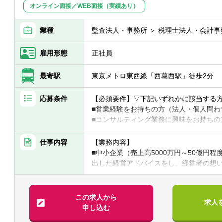
オンライン面接／WEB面接（実績あり）
業種
監査法人・事務所 ＞ 税理士法人・会計事
雇用形態
正社員
最寄駅
東京メトロ東西線「西葛西駅」徒歩2分
応募条件
【必須要件】▽下記いずれかに該当する
■営業経験をお持ちの方（法人・個人問わ
■コンサルティング業務に興味をお持ちの
■中小企業経営者相手に仕事をしたことが
■税理士
仕事内容
【業務内容】
■中小企業（売上高5000万円～50億円
【求める人物像】
出した経営アドバイスをし、経営者の想
■「日本中の中小企業を元気にする」とい
■数字に抵抗感のない方
■年商規模1億円～10億円以下のお客様
※同社従業員の50%以上は業界未経験者
い」「労働環境を改善してきたい」と思
この求人から
求人
善が社員の働きやすさと生活力向上に直
申し込む
す。