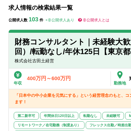
求人情報の検索結果一覧
103
公開求人数
件
+非公開求人あり
非公開求人とは
財務コンサルタント｜未経験大歓
回）/転勤なし/年休125日【東京
株式会社古田土経営
400万円～600万円
年収
勤務地
「日本中の中小企業を元気にする」という経営理念のもと、コ
ます！
第二新卒可
年間休日120日以上
転勤なし
未経験可
リモートワーク／在宅勤務（制度あり）
フレックス出勤／時差出