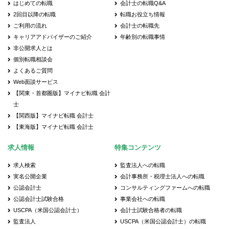
はじめての転職
会計士の転職Q&A
2回目以降の転職
転職お役立ち情報
ご利用の流れ
会計士の転職先
キャリアアドバイザーのご紹介
年齢別の転職事情
非公開求人とは
個別転職相談会
よくあるご質問
Web面談サービス
【関東・首都圏版】マイナビ転職 会計
士
【関西版】マイナビ転職 会計士
【東海版】マイナビ転職 会計士
求人情報
特集コンテンツ
求人検索
監査法人への転職
実名公開企業
会計事務所・税理士法人への転職
公認会計士
コンサルティングファームへの転職
公認会計士試験合格
事業会社への転職
USCPA（米国公認会計士）
会計士試験合格者の転職
監査法人
USCPA（米国公認会計士）の転職