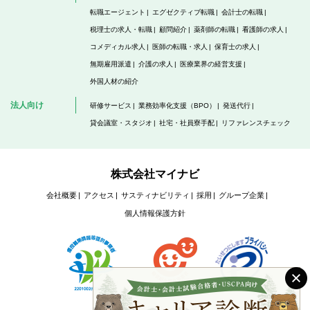
転職エージェント
エグゼクティブ転職
会計士の転職
税理士の求人・転職
顧問紹介
薬剤師の転職
看護師の求人
コメディカル求人
医師の転職・求人
保育士の求人
無期雇用派遣
介護の求人
医療業界の経営支援
外国人材の紹介
法人向け
研修サービス
業務効率化支援（BPO）
発送代行
貸会議室・スタジオ
社宅・社員寮手配
リファレンスチェック
株式会社マイナビ
会社概要
アクセス
サスティナビリティ
採用
グループ企業
個人情報保護方針