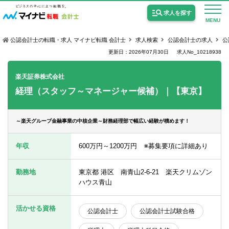
求人を探す
MENU
公認会計士の転職・求人 マイナビ転職 会計士
求人検索
公認会計士の求人
公
更新日：2026年07月30日
求人No_10218938
楽天証券株式会社
経理（スタッフ～マネージャー候補）｜【東京】
公認会計士の求人
監査法人の求人
～楽天グループ金融事業の中核企業～財務経理部で幅広い経験が積めます！
公認会計士試験合格向けの求人
年収
600万円～1200万円 ※募集要項に詳細あり
USCPA（米国公認会計士）の求人
勤務地
東京都 港区 南青山2-6-21 楽天クリムゾン
ハウス青山
女性会計士の転職
活かせる資格
公認会計士
公認会計士試験合格
個別転職相談会・セミナー