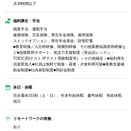
月30時間以下
福利厚生・手当
残業手当、通勤手当
健康保険、労災保険、厚生年金保険、雇用保険
ストックオプション、厚生年金基金、財形貯蓄
■教育研修／入社時研修、階層別研修、その他業務知識習得研修な
ど■資格取得サポート、英語力支援制度（英会話レッスン・
TOEIC(R)テスト IPテスト受験制度等）＜その他補足＞■福利厚生
倶楽部加入■社員は無料で朝食・昼食・夕食利用可能■業務支援補
助金制度■社内表彰制度■同好会制度
休日・休暇
完全週休2日制（土・日）、年末年始休暇、慶弔休暇、有給休暇、
祝日
リモートワークの有無
あり