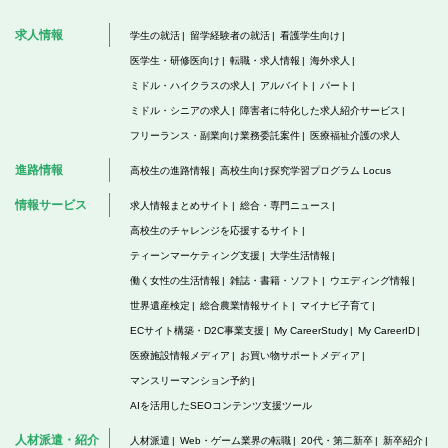
求人情報
学生の就活
留学経験者の就活
看護学生向け
医学生・研修医向け
転職・求人情報
海外求人
ミドル・ハイクラスの求人
アルバイト
パート
ミドル・シニアの求人
障害者に特化した求人紹介サービス
フリーランス・副業向け業務委託案件
医療福祉介護の求人
進路情報
高校生の進路情報
高校生向け探究学習プログラム Locus
情報サービス
求人情報まとめサイト
総合・専門ニュース
高校生のチャレンジを応援するサイト
ティーンマーケティング支援
大学生活情報
働く女性の生活情報
雑誌・書籍・ソフト
ウエディング情報
世界遺産検定
総合農業情報サイト
マイナビ子育て
ECサイト構築・D2C事業支援
My CareerStudy
My CareerID
医療施設情報メディア
お買い物サポートメディア
マンスリーマンション予約
AIを活用したSEOコンテンツ支援ツール
人材派遣・紹介
人材派遣
Web・ゲーム業界の転職
20代・第二新卒
新卒紹介