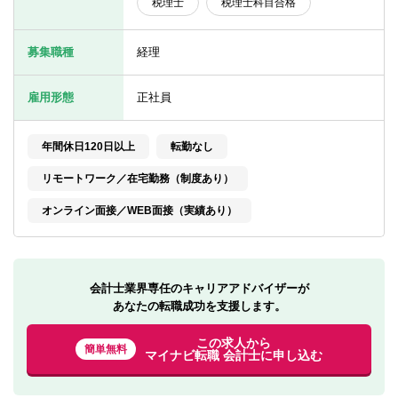
税理士
税理士科目合格
転職お役立ち情報
ご利用ガイド
募集職種
経理
非公開求人とは？
雇用形態
正社員
サービス紹介
年間休日120日以上
転勤なし
転職お役立ち情報
リモートワーク／在宅勤務（制度あり）
業界情報
オンライン面接／WEB面接（実績あり）
求人情報
会計士業界専任のキャリアアドバイザーが
あなたの転職成功を支援します。
この求人から
簡単無料
マイナビ転職 会計士に申し込む