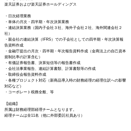
楽天証券および楽天証券ホールディングス
・日次経理業務
・単体の月次・四半期・年次決算業務
・連結決算業務（国内子会社３社、海外子会社２社、海外関連会社２
社）
・親会社の連結決算（IFRS）での子会社としての四半期・年次決算報
告資料作成
・金融庁提出の月次・四半期・年次報告資料作成（金商法上の自己資本
規制比率の計算含む）
・有価証券報告書、決算短信等の報告書作成
・会社法事業報告、連結計算書類、計算書類等の作成
・取締役会報告資料作成
・各種プロジェクト対応（新商品導入時の財務経理の経理仕訳への影響
対応など）
・コーポレート税務全般、等
【組織】
所属は財務経理部経理チームとなります。
経理チームは全11名（他に外部委託社員あり）