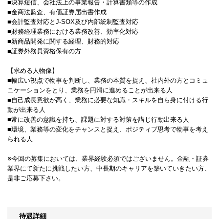
■決算短信、会社法上の事業報告・計算書類等の作成
■金商法監査、有価証券届出書作成
■会計監査対応とJ-SOX及び内部統制監査対応
■財務経理業務における業務改善、効率化対応
■新商品開発に関する経理、財務的対応
■証券外務員資格保有の方
【求める人物像】
■幅広い視点で物事を判断し、業務の本質を捉え、社内外の方とコミュ
ニケーションをとり、業務を円滑に進めることが出来る人
■自己成長意欲が高く、業務に必要な知識・スキルを自ら身に付ける行
動が出来る人
■常に改善の意識を持ち、課題に対する対策を講じ行動出来る人
■環境、業務等の変化をチャンスと捉え、ポジティブ思考で物事を考え
られる人
※今回の募集においては、業界経験必須ではございません。金融・証券
業界にて新たに挑戦したい方、中長期のキャリアを築いていきたい方、
是非ご応募下さい。
待遇詳細