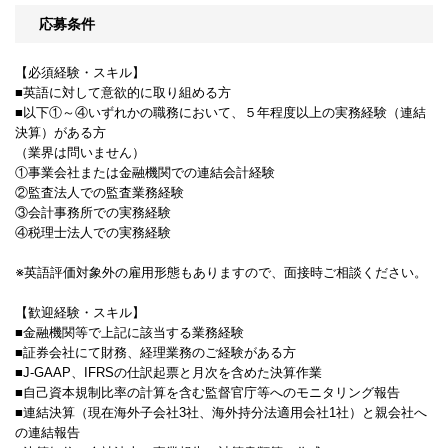
応募条件
【必須経験・スキル】
■英語に対して意欲的に取り組める方
■以下①～④いずれかの職務において、５年程度以上の実務経験（連結
決算）がある方
（業界は問いません）
①事業会社または金融機関での連結会計経験
②監査法人での監査業務経験
③会計事務所での実務経験
④税理士法人での実務経験
※英語評価対象外の雇用形態もありますので、面接時ご相談ください。
【歓迎経験・スキル】
■金融機関等で上記に該当する業務経験
■証券会社にて財務、経理業務のご経験がある方
■J-GAAP、IFRSの仕訳起票と月次を含めた決算作業
■自己資本規制比率の計算を含む監督官庁等へのモニタリング報告
■連結決算（現在海外子会社3社、海外持分法適用会社1社）と親会社へ
の連結報告