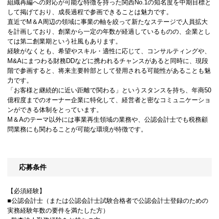
組織再編への対応が可能な特徴を持った関西No.1の知名度を中期目標と
して掲げており、成長過程で参画できることは魅力です。
直近でM＆A周辺の領域に事業の軸を絞って新たなステージで人員拡大
を計画しており、創業から一定の年数が経過しているものの、企業とし
ては第二創業期という社風もあります。
経験がなくとも、希望やスキル・適性に応じて、コンサルティングや、
M&Aにまつわる財務DDなどに携われるチャンスがあると同時に、現段
階で参画すると、将来主要幹部として登用される可能性があることも魅
力です。
「お客様と継続的に近い距離で関わる」というスタンスを持ち、年商50
億程度までのオーナー企業に特化して、経営者と密なコミュニケーショ
ンができる体制をとっています。
M＆Aのテーマ以外には事業再生領域の業務や、公認会計士でも税務顧
問業務にも関わることが可能な環境が特徴です。
応募条件
【必須経験】
■公認会計士（または公認会計士試験合格者で公認会計士登録のための
実務経験年数の要件を満たした方）