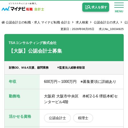
求人を探す
MENU
公認会計士の転職・求人 マイナビ転職 会計士
求人検索
公認会計士の求人
公
更新日：2026年08月05日
求人No_10034925
TSAコンサルティング株式会社
【大阪】公認会計士募集
公認会計士の求人
監査法人の求人
財務DD、M＆A支援、顧問業務 ※監査法人経験者歓迎
公認会計士試験合格向けの求人
年収
600万円～1000万円 ※募集要項に詳細あり
USCPA（米国公認会計士）の求人
勤務地
大阪府 大阪市中央区 本町2-1-6 堺筋本町セ
ンタービル4階
女性会計士の転職
活かせる資格
公認会計士
税理士
個別転職相談会・セミナー