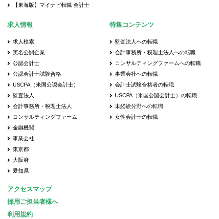
【東海版】マイナビ転職 会計士
求人情報
特集コンテンツ
求人検索
監査法人への転職
実名公開企業
会計事務所・税理士法人への転職
公認会計士
コンサルティングファームへの転職
公認会計士試験合格
事業会社への転職
USCPA（米国公認会計士）
会計士試験合格者の転職
監査法人
USCPA（米国公認会計士）の転職
会計事務所・税理士法人
未経験分野への転職
コンサルティングファーム
女性会計士の転職
金融機関
事業会社
東京都
大阪府
愛知県
アクセスマップ
採用ご担当者様へ
利用規約