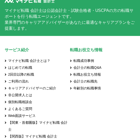
マイナビ転職 会計士は公認会計士・試験合格者・USCPAの方の転職サ
ポートを行う転職エージェントです。
業界専門のキャリアアドバイザーがあなたに最適なキャリアプランをご
提案します。
サービス紹介
転職お役立ち情報
マイナビ転職 会計士とは？
転職成功事例
はじめての転職
会計士の転職Q&A
2回目以降の転職
転職お役立ち情報
ご利用の流れ
会計士の転職先
キャリアアドバイザーのご紹介
年齢別の転職事情
非公開求人とは
個別転職相談会
よくあるご質問
Web面談サービス
【関東・首都圏版】マイナビ転職 会計
士
【関西版】マイナビ転職 会計士