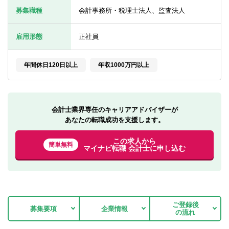
転職お役立ち情報
募集職種
会計事務所・税理士法人、監査法人
ご利用ガイド
雇用形態
正社員
非公開求人とは？
年間休日120日以上
年収1000万円以上
サービス紹介
転職お役立ち情報
会計士業界専任のキャリアアドバイザーが
業界情報
あなたの転職成功を支援します。
求人情報
この求人から
簡単無料
マイナビ転職 会計士に申し込む
ご登録後
募集要項
企業情報
の流れ