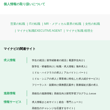
個人情報の取り扱いについて
営業の転職
ITの転職
MR・メディカル業界の転職
女性の転職
マイナビ転職EXECUTIVE AGENT
マイナビ転職 税理士
マイナビの関連サイト
求人情報
学生の就活
留学経験者の就活
看護学生向け
医学生・研修医向け
転職・求人情報
海外求人
ミドル・ハイクラスの求人
アルバイト
パート
ミドル・シニアの求人
障害者に特化した求人紹介サービス
フリーランス・副業向け業務委託案件
医療福祉介護の求人
進路情報
高校生の進路情報
高校生向け探究学習プログラム Locus
情報サービス
求人情報まとめサイト
総合・専門ニュース
高校生のチャレンジを応援するサイト