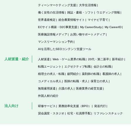
ティーンマーケティング支援
大学生活情報
働く女性の生活情報
雑誌・書籍・ソフト
ウエディング情報
世界遺産検定
総合農業情報サイト
マイナビ子育て
ECサイト構築・D2C事業支援
My CareerStudy
My CareerID
医療施設情報メディア
お買い物サポートメディア
マンスリーマンション予約
AIを活用したSEOコンテンツ支援ツール
人材派遣・紹介
人材派遣
Web・ゲーム業界の転職
20代・第二新卒
新卒紹介
転職エージェント
エグゼクティブ転職
会計士の転職
税理士の求人・転職
顧問紹介
薬剤師の転職
看護師の求人
コメディカル求人
医師の転職・求人
保育士の求人
無期雇用派遣
介護の求人
医療業界の経営支援
外国人材の紹介
法人向け
研修サービス
業務効率化支援（BPO）
発送代行
貸会議室・スタジオ
社宅・社員寮手配
リファレンスチェック