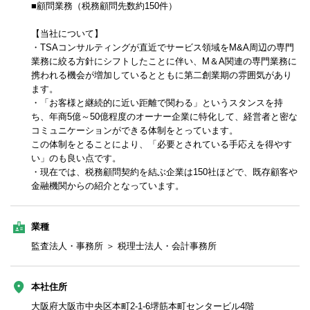
■顧問業務（税務顧問先数約150件）
【当社について】
・TSAコンサルティングが直近でサービス領域をM&A周辺の専門
業務に絞る方針にシフトしたことに伴い、M＆A関連の専門業務に
携われる機会が増加しているとともに第二創業期の雰囲気があり
ます。
・「お客様と継続的に近い距離で関わる」というスタンスを持
ち、年商5億～50億程度のオーナー企業に特化して、経営者と密な
コミュニケーションができる体制をとっています。
この体制をとることにより、「必要とされている手応えを得やす
い」のも良い点です。
・現在では、税務顧問契約を結ぶ企業は150社ほどで、既存顧客や
金融機関からの紹介となっています。
業種
監査法人・事務所 ＞ 税理士法人・会計事務所
本社住所
大阪府大阪市中央区本町2-1-6堺筋本町センタービル4階