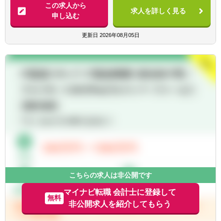
点への対応
この求人から
関連実務経験
求人を詳しく見る
■信託スキームを前提とした会計処理
申し込む
■専門性を活かし、将来的に中核・後継人材
■新規REIT立ち上げ時の経理規程策定・業務
を目指せる志向
フロー構築
更新日
2026年08月05日
■関係者と円滑にコミュニケーションを取り
■業務高度化・効率化への関与
ながら業務を進められる方
■REITの運用会社の経理担当部署に寄り添う
【参考資料】
姿勢で、現場の課題を踏まえた業務改善提案
■2023年度のキャリア採用で不動産ファンド
を積極的に行うことのできる方
サービス部に入社した社員のインタビュー記
事（略名「K.O」）
https://www.mutbsaiyo.com/career/
こちらの求人は非公開です
マイナビ転職 会計士に登録して
無料
非公開求人を紹介してもらう