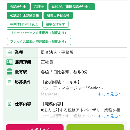
公認会計士
税理士
USCPA（米国公認会計士）
公認会計士試験合格
税理士科目合格
年間休日120日以上
語学を活かす
リモートワーク／在宅勤務（制度あり）
フレックス出勤／時差出勤（制度あり）
業種
監査法人・事務所
雇用形態
正社員
最寄駅
各線「日比谷駅」徒歩0分
応募条件
【必須経験・スキル】
〈シニア～マネージャー/ Senior～
Manager〉
■英文会計知識
仕事内容
【職務内容】
■グローバル課税はまだ税法や解釈が一定で
■法人に対する税務アドバイザリー業務を担
はない中でも、ルールの整理や実務の構築に
当する部門です。税務アドバイスが中心で、
ついての税務アドバイザリー業務について意
税制改正などの方向性をモニターし、サポー
欲のある方
トする業務も行っています。
この求人から