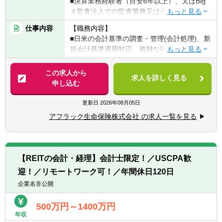
■決算業務経験者（目安6年以上）、又はBig
すが、監査部はその秘匿性から個別に部室を
４監査法人での監査業務又は会計アドバイザ
あてがわれています。部員は現在6名と小所
リー業務経験者
帯のなか、風通しが良く心理的安全性が確保
仕事内容
【職務内容】
■プレゼンテーション、口頭、書面、対人に
された職場環境です。銀行監査部と密接に連
■日米の会計基準の調査・管理(会計処理)、新
おける優れたコミュニケーションスキルを有
携しており、銀行へのトレーニー派遣による
規会計基準適用対応、複雑な取引に対する会
する方
スキルアップの機会があります。
計処理の検討及び、新規ビジネス（新規商
■英語力（英文資料作成、英語でのWeb会議
品、企業買収、関連会社設立等）に係る会計
この求人から
参加等）
求人を詳しく見る
処理方針の策定
申し込む
■非喫煙者もしくは入社時点で喫煙されな
■会計処理、報告プロセスの構築、事業部門
い・禁煙する意志がある方
からの要請に基づく各種プロジェクト対応
更新日
2026年08月05日
■公認会計士との契約締結並びに委託事項の
【歓迎される経験・スキル】
アフラック生命保険株式会社 の求人一覧を見る
管理、外部監査対応窓口、財務報告に係る内
■公認会計士（JICPA）又は米国公認会計士
部統制評価に関する事項(内部監査部所管業務
（US CPA）の資格保有者
を除く)への対応
■日商簿記１級合格者
■経理部内の他課に対する業務支援※決算業務
■金融機関での決算業務経験者（目安6年以
【REITの会計・経理】会計士限定！／USCPA歓
含む
上）
迎！／リモートワーク可！／年間休日120日
企業名非公開
【求める人物像】
■会計、決算および財務報告に関して、日米
500万円～1400万円
関係部門との調整・統合を組織長の方針のも
年収
とで補佐する