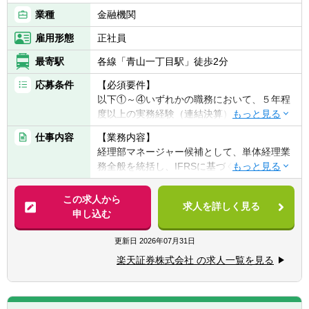
業種
金融機関
雇用形態
正社員
最寄駅
各線「青山一丁目駅」徒歩2分
応募条件
【必須要件】
以下①～④いずれかの職務において、５年程
度以上の実務経験（連結決算）がある方
①事業会社または金融機関での連結会計経験
仕事内容
【業務内容】
②監査法人での監査業務経験
経理部マネージャー候補として、単体経理業
③会計事務所での実務経験
務全般を統括し、IFRSに基づく連結決算業
④税理士法人での実務経験
務、海外子会社管理、内部統制の構築・運用
など、幅広い業務をプレイングマネージャー
この求人から
【歓迎経験・スキル】
求人を詳しく見る
として担当していただきます。自らも手を動
申し込む
・金融機関等で上記に該当する業務経験
かしながら、チームを率いて業務効率化や高
・証券会社にて主計業務のご経験がある方
度化を推進し、会社の成長に貢献していただ
更新日
2026年07月31日
・自己資本規制比率の計算を含む監督官庁等
きます。
へのモニタリング報告
楽天証券株式会社 の求人一覧を見る
・会社法上の事業報告・計算書類、連結計算
具体的には…
書類等の作成
・マネジメント業務: チームメンバーの育
・金商法監査、有価証券届出書、有価証券報