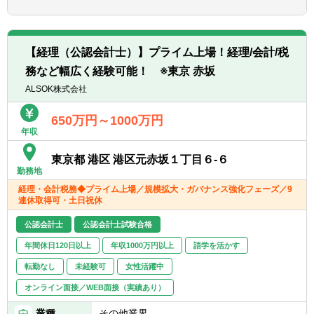
■月次業務
る企業です。
■国内外の拠点、子会社への経理指導と支
社、工場、営業とのやりとり
■製造業界の幅広い企業との取引があり、事
※ご経験に応じて業務を決定致します。これ
業のリスク分散ができております。創業120
【経理（公認会計士）】プライム上場！経理/会計/税
らの業務を財務課のメンバーで分担・協力し
年以上となった現在も、利益率10％以上をキ
務など幅広く経験可能！ ※東京 赤坂
ながら対応して頂きます。
ープしながら経営を行っております。
ALSOK株式会社
【配属先部署】
管理本部経理部経理課への配属となります。
650万円～1000万円
年収
経理部は経理課と財務課に分かれており、部
長含め14名の組織です。
東京都 港区 港区元赤坂１丁目６-６
経理課は総合職5名（40代課長１名、30代リ
勤務地
ーダー1名、20代4名）、一般職1名の構成で
経理・会計税務◆プライム上場／規模拡大・ガバナンス強化フェーズ／9
す。
連休取得可・土日祝休
【当社の魅力】
公認会計士
公認会計士試験合格
■当社は主に断熱材やガスケットなど”熱や高
年間休日120日以上
年収1000万円以上
語学を活かす
温のガス、蒸気を「断つ、保つ」技術”に強み
を持った製品を作っています。
転勤なし
未経験可
女性活躍中
■当社製品は発電、石油化学、建材、半導
オンライン面接／WEB面接（実績あり）
体、自動車、航空宇宙等幅広い業界と取引が
あり、景気や業界不振に左右されにくい体制
業種
その他業界