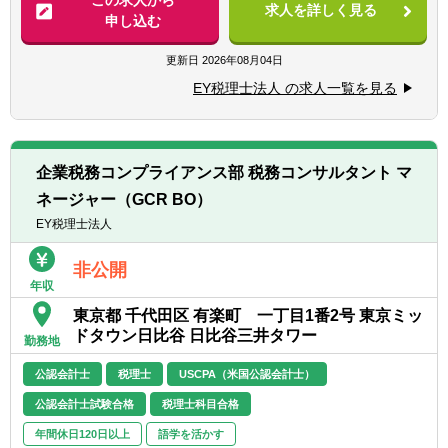
■税に関する開示について、税法や開示義務
求人を詳しく見る
申し込む
の枠組みを超えた企業の非財務価値向上につ
【具体的に】
いての税務アドバイザリー業務について意欲
■上記のような専門的な税務アドバイザリー
更新日
2026年08月04日
のある方
業務（法人税・消費税などに関する会計処理
■日本語 ビジネスレベル
EY税理士法人 の求人一覧を見る
や法務を含めた総合的な税務アドバイザリー
■英語 ビジネスレベル
業務）にプロジェクトの一員として携わって
■Microsoft Excel・Word・PowerPoint の使用
いただきます。
経験
■日本及び世界におけるBEPS2.0に関する税
▽以下のいずれかの経験を有する方
企業税務コンプライアンス部 税務コンサルタント マ
制改正や税務行政の方向性をモニターし、ク
■事業会社における連結決算業務
ネージャー（GCR BO）
ライアントをサポートする業務
■事業会社の海外地域統括会社における決算
■グローバル・ミニマム課税を中心とした
EY税理士法人
業務
BEPS2.0のグローバル課税について、影響度
分析業務及び導入対応支援業務
非公開
〈スタッフ / Staff〉
年収
■大手上場企業における税に関する情報開示
■海外の大学において会計学を習得されてい
に際しての、グローバル動向調査、影響度分
東京都 千代田区 有楽町 一丁目1番2号 東京ミッ
る方
析、開示戦略策定及び開示支援業務
ドタウン日比谷 日比谷三井タワー
■グローバル課税についての税務アドバイザ
勤務地
■税務ガバナンスの構築・運用支援業務
リー業務について関心のある方
■グローバル・ミニマム課税を中心とした
公認会計士
税理士
USCPA（米国公認会計士）
■税に関する開示についての税務アドバイザ
BEPS2.0のグローバル課税に関する監査業務
リー業務について関心のある方
公認会計士試験合格
税理士科目合格
について税の観点からの支援業務
■企業のグローバル展開や持続的な成長の支
■税に関する非財務情報開示に関する保証業
年間休日120日以上
語学を活かす
援業務について意欲のある方