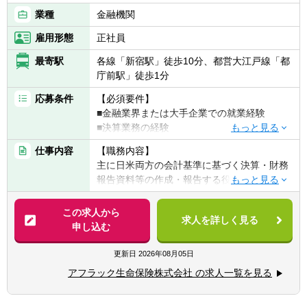
業種
金融機関
雇用形態
正社員
最寄駅
各線「新宿駅」徒歩10分、都営大江戸線「都
庁前駅」徒歩1分
応募条件
【必須要件】
■金融業界または大手企業での就業経験
■決算業務の経験
■英語に抵抗がない方
仕事内容
【職務内容】
主に日米両方の会計基準に基づく決算・財務
【その他】
報告資料等の作成・報告する役割を担ってい
■非喫煙者もしくは入社時点で喫煙されな
ます。
い・禁煙する意志がある方(*)
この求人から
(*)同社は「『生きる』を創るリーディングカ
求人を詳しく見る
【具体的には】
申し込む
ンパニー」として、そして何よりも社員の健
■日米両報の会計基準に基づく決算業務、決
康維持・増進のために、「2028年までに社員
算報告業務
更新日
2026年08月05日
の喫煙率を０％にする」ことを目指して、禁
■会計処理方針案の検討・策定
煙を促進する取り組みを強化しています。
アフラック生命保険株式会社 の求人一覧を見る
■会社法及び保険業法に基づく監督官庁なら
上記背景より入社時点で非喫煙者であること
びに生保協会への提出資料作成
を募集要項に記載しています。