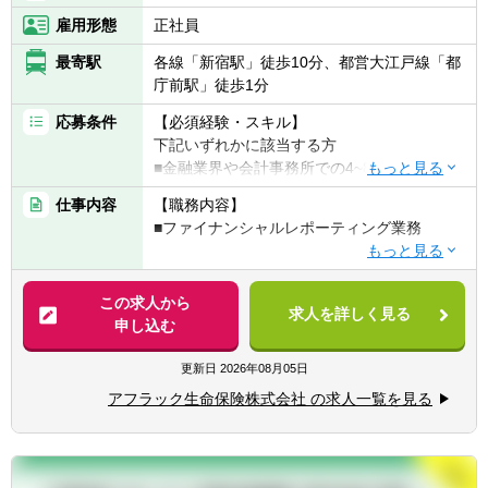
【組織情報】
雇用形態
正社員
■経理部 決算課
最寄駅
各線「新宿駅」徒歩10分、都営大江戸線「都
（当課 計13名 ※課長・スペシャリスト・
庁前駅」徒歩1分
課長代理6名・主任4名・副主任1名）
応募条件
【必須経験・スキル】
下記いずれかに該当する方
■金融業界や会計事務所での4~8年間の専門職
としての実務経験
仕事内容
【職務内容】
■投資資産に係る決算・会計処理に関する知
■ファイナンシャルレポーティング業務
識、実務経験（会計または資産運用に関する
知識、実務経験でも可）
【具体的には】
＜全チーム共通＞
この求人から
【歓迎経験・スキル】
求人を詳しく見る
■投資資産に係る決算、財務報告業務
申し込む
■公認会計士（JICPA）又は米国公認会計士
■外部・内部監査対応、金融庁検査対応、投
（CPA）の資格、証券アナリスト又はCFAの
資会計に係る内部統制対応 など
更新日
2026年08月05日
資格、あるいは同等の資格
＜レポーティングチーム＞
■英語でのコミュニケーション能力があるこ
アフラック生命保険株式会社 の求人一覧を見る
■投資資産に係る各種財務報告業務
と（ビジネスレベル）
＜会計チーム／外部委託資産チーム＞
■SAP等のERPシステムに精通していること
■投資資産に係る決算業務
■内部管理資産・ヘッジ会計に関する管理、
（※）同社は「『生きる』を創るリーディン