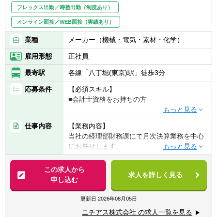
フレックス出勤／時差出勤（制度あり）
オンライン面接／WEB面接（実績あり）
業種
メーカー（機械・電気・素材・化学）
雇用形態
正社員
最寄駅
各線「八丁堀(東京)駅」徒歩3分
応募条件
【必須スキル】
■会計士資格をお持ちの方
【歓迎スキル】
仕事内容
【業務内容】
■会計事務所や税理士事務所出身の方
当社の経理部財務課にて月次決算業務を中心
※上場企業でのご経験は問いません。
にお任せします。
【企業担当の推しポイント】
【詳細】
この求人から
■年間休日128日ときちんとお休みも取れる環
求人を詳しく見る
■単体・連結決算業務
申し込む
境です。
■開示書類の作成（決算短信、四半期報告
離職率約3%という数値にも働きやすさが表
書、有価証券報告書）
更新日
2026年08月05日
れており、今回の転職で長期に渡り働ける企
■税金計算・申告
業への転職をお考えの方には大変お勧めでき
ニチアス株式会社 の求人一覧を見る