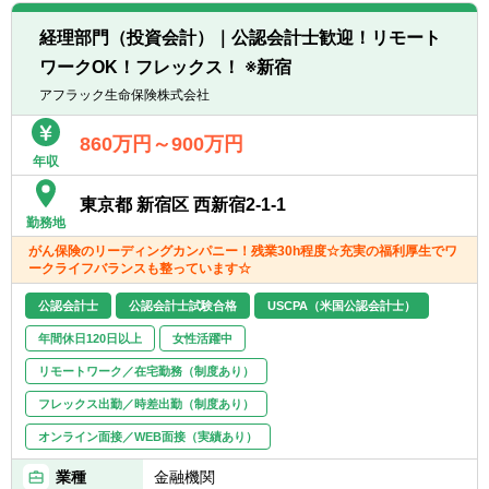
■外部及び内部監査対応
■金融庁検査・内部統制対応
【歓迎経験・スキル】
経理部門（投資会計）｜公認会計士歓迎！リモート
■財務報告に関する日米の関係部門との調
■公認会計士（JICPA）又は米国公認会計士
ワークOK！フレックス！ ※新宿
整・統合を主導又は補佐
（CPA）の資格、あるいは同等の資格
■決算の業務プロセス改善等の各種社内プロ
アフラック生命保険株式会社
■英語でのコミュニケーション能力があるこ
ジェクトの主導・補佐 など
と（ビジネスレベル）
860万円～900万円
■SAP等のERPシステムに精通していること
年収
【ポジションの魅力】
■日米両方の会計基準に基づく保険会社の決
【求める人物像】
東京都 新宿区 西新宿2-1-1
算業務、決算報告業務を経験できます
■非喫煙者もしくは入社時点で喫煙されな
勤務地
■業務プロセスの改善等の各種社内プロジェ
い・禁煙する意志がある方
がん保険のリーディングカンパニー！残業30h程度☆充実の福利厚生でワ
クトに参画することができます
ークライフバランスも整っています☆
■US親会社とコミュニケーションを取って業
※同社は「『生きる』を創るリーディングカ
務を行うため、グローバルな業務に関与いた
公認会計士
公認会計士試験合格
USCPA（米国公認会計士）
ンパニー」として、そして何よりも社員の健
だけます
康維持・増進のために、「2028年までに社員
年間休日120日以上
女性活躍中
の喫煙率を０％にする」ことを目指して、禁
【部の雰囲気】
リモートワーク／在宅勤務（制度あり）
煙を促進する取り組みを強化しています。上
■フレックスタイム制度やハイブリッドワー
記背景より入社時点で非喫煙者であることを
フレックス出勤／時差出勤（制度あり）
クを活用しており、柔軟な勤務が可能です。
募集要項に記載しています。
オンライン面接／WEB面接（実績あり）
■年次や性別に関係なく多様な人財が活躍し
ています。
業種
金融機関