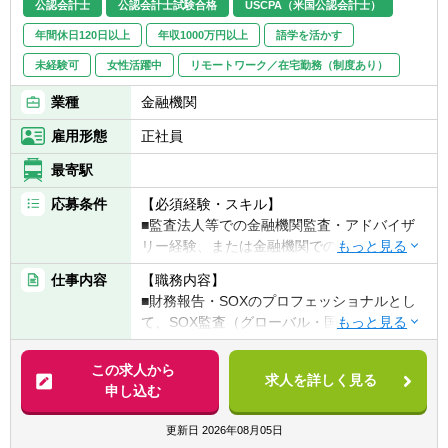
公認会計士
公認会計士試験合格
USCPA（米国公認会計士）
年間休日120日以上
年収1000万円以上
語学を活かす
未経験可
女性活躍中
リモートワーク／在宅勤務（制度あり）
業種
金融機関
雇用形態
正社員
最寄駅
応募条件
【必須経験・スキル】
■監査法人等での金融機関監査・アドバイザ
リー経験、または金融機関での内部監査経験
があり、SOX監査業務に意欲のある方
仕事内容
【職務内容】
■公認会計士（CPA）資格を保有または同等
■財務報告・SOXのプロフェッショナルとし
の知見を有する方
て、SOX監査（グローバル・国内）を実施
■（グローバル職務を希望の場合）ビジネス
■リスクアセスメント及び監査計画の立案
レベルの英語力がある方
■経営陣や本部各部に対し、経営戦略や業務
この求人から
求人を詳しく見る
改善に向けた助言を提供
申し込む
【具体的には】
更新日
2026年08月05日
＜グローバル＞