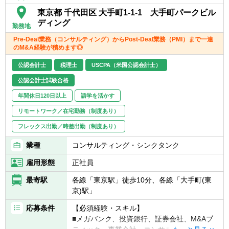
適用会社1社）と親会社への連結報告
・親会社の連結決算（IFRS）での子会社とし
東京都 千代田区 大手町1-1-1 大手町パークビル
■決算短信、会社法上の事業報告・計算書類
ての四半期・年次決算報告資料作成
ディング
等の作成
勤務地
・金融庁提出の月次・四半期・年次報告資料
■金商法監査、有価証券届出書作成
Pre-Deal業務（コンサルティング）からPost‐Deal業務（PMI）まで一連
作成（金商法上の自己資本規制比率の計算含
■会計監査対応とJ-SOX及び内部統制監査対
のM&A経験が積めます◎
む）
応
・有価証券報告書、決算短信等の報告書作成
公認会計士
税理士
USCPA（米国公認会計士）
■財務経理業務における業務改善、効率化対
・会社法事業報告、連結計算書類、計算書類
応
公認会計士試験合格
等の作成
■新商品開発に関する経理、財務的対応
・取締役会報告資料作成
年間休日120日以上
語学を活かす
■証券外務員資格保有の方
・各種プロジェクト対応（新商品導入時の財
リモートワーク／在宅勤務（制度あり）
務経理の経理仕訳への影響対応など）
【求める人物像】
フレックス出勤／時差出勤（制度あり）
・コーポレート税務全般、等
■幅広い視点で物事を判断し、業務の本質を
捉え、社内外の方とコミュニケーションをと
業種
コンサルティング・シンクタンク
【組織】
り、業務を円滑に進めることが出来る人
所属は財務経理部経理チームとなります。
雇用形態
正社員
■自己成長意欲が高く、業務に必要な知識・
経理チームは全11名（他に外部委託社員あ
スキルを自ら身に付ける行動が出来る人
最寄駅
各線「東京駅」徒歩10分、各線「大手町(東
り）
■常に改善の意識を持ち、課題に対する対策
京)駅」
を講じ行動出来る人
■環境、業務等の変化をチャンスと捉え、ポ
応募条件
【必須経験・スキル】
ジティブ思考で物事を考えられる人
■メガバンク、投資銀行、証券会社、M&Aブ