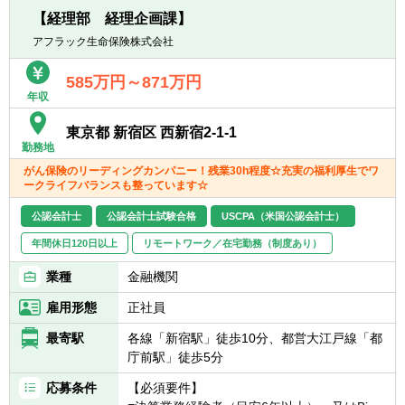
ミッションとしています。
【経理部 経理企画課】
アフラック生命保険株式会社
【キャリアパス】
業績だけではなく、プロセスも重視した評価
585万円～871万円
制度を用いています。年に1～2回、評価とご
年収
希望に応じて今後のキャリアを議論する場を
設けており、基本的には3～5年程度でジョブ
東京都 新宿区 西新宿2-1-1
ローテーションを実施し、営業から本社企画
勤務地
や管理系のキャリアを歩む可能性もありま
がん保険のリーディングカンパニー！残業30h程度☆充実の福利厚生でワ
す。
ークライフバランスも整っています☆
公認会計士
公認会計士試験合格
USCPA（米国公認会計士）
【このポジションの魅力】
■仕事の魅力
年間休日120日以上
リモートワーク／在宅勤務（制度あり）
監査部は取締役会直轄の組織として、内部管
理態勢の客観的な検証や改善提言等を通じ
業種
金融機関
て、経営目標の達成に貢献するとのミッショ
雇用形態
正社員
ンがあり、経営に直結するやりがいのある業
務です。
最寄駅
各線「新宿駅」徒歩10分、都営大江戸線「都
庁前駅」徒歩5分
■職場環境の魅力
応募条件
【必須要件】
社内は座席がフリーアドレス制になっていま