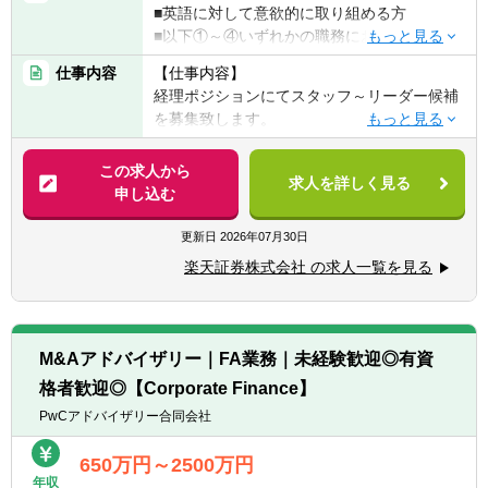
■英語に対して意欲的に取り組める方
■以下①～④いずれかの職務において、５年
程度以上の実務経験（連結決算）がある方
仕事内容
【仕事内容】
（業界は問いません）
経理ポジションにてスタッフ～リーダー候補
①事業会社または金融機関での連結会計経験
を募集致します。
②監査法人での監査業務経験
日次から月次・四半期の資料作成など基本的
③会計事務所での実務経験
な経理業務から、監査、連結決算業務やJ-
この求人から
④税理士法人での実務経験
求人を詳しく見る
GAAP・IFRSでの会計処理検討などを担当頂
申し込む
きます。
※英語評価対象外の雇用形態もありますの
更新日
2026年07月30日
で、面接時ご相談ください。
・新商品等の全社プロジェクト等に財務の観
楽天証券株式会社 の求人一覧を見る
点から参画
【歓迎経験・スキル】
・楽天証券ホールディングス経理も兼務
■金融機関等で上記に該当する業務経験
■証券会社にて財務、経理業務のご経験があ
【主な業務内容】
る方
M&Aアドバイザリー｜FA業務｜未経験歓迎◎有資
楽天証券および楽天証券ホールディングス
■J-GAAP、IFRSの仕訳起票と月次を含めた決
格者歓迎◎【Corporate Finance】
算作業
・日次経理業務
PwCアドバイザリー合同会社
■自己資本規制比率の計算を含む監督官庁等
・単体の月次・四半期・年次決算業務
へのモニタリング報告
・連結決算業務（国内子会社３社、海外子会
650万円～2500万円
■連結決算（現在海外子会社3社、海外持分法
年収
社２社、海外関連会社２社）