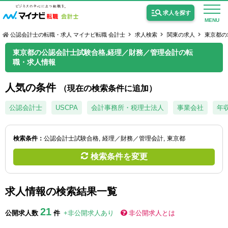
求人を探す
MENU
公認会計士の転職・求人 マイナビ転職 会計士
求人検索
関東の求人
東京都の
東京都の公認会計士試験合格,経理／財務／管理会計の転
職・求人情報
人気の条件
（現在の検索条件に追加）
公認会計士の求人
公認会計士
USCPA
会計事務所・税理士法人
事業会社
年収
監査法人の求人
公認会計士試験合格向けの求人
検索条件：
公認会計士試験合格
経理／財務／管理会計
東京都
検索条件を変更
USCPA（米国公認会計士）の求人
求人情報の検索結果一覧
女性会計士の転職
21
個別転職相談会・セミナー
公開求人数
件
+非公開求人あり
非公開求人とは