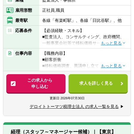
■国税同局での実務経験がある方
■税務申告書レビュー又は作成業務
■上場企業などの大手企業の国内税務・国際
雇用形態
正社員,職員
■大手上場企業でのオンサイトサポート業務
税務のアドバイザリー業務に興味がある
■クライアントのビジネスに興味を持ち、税
最寄駅
各線「有楽町駅」、各線「日比谷駅」、他
法を継続して勉強する意欲がある方
応募条件
【必須経験・スキル】
■監査法人、コンサルティング、政府機関、
【歓迎経験・スキル】
一般事業会社等で移転価格サービスに類似し
〈シニアマネージャー～マネージャー〉
た業務（監査、コンサルティング、税務、経
▽以下、一つ以上当てはまる方を希望
仕事内容
【職務内容】
理・財務）経験
■税理士・公認会計士・弁護士資格があれば
■顧客折衝
■経理・会計・財務の知識、又はPM経験
尚可
■移転価格調査、異議申し立て・審査請求に
■英語にアレルギーがない方
■事業会社で税務業務及びそのプロセス改善
対するサポート
の経験があれば尚可
■移転価格更正リスクの評価
この求人から
【歓迎経験・スキル】
■Big 4・国内大手会計事務所でのマネージャ
求人を詳しく見る
■移転価格ポリシー構築のサポート
申し込む
■経済学・商学・法学のバックグラウンド
ー業務経験があれば尚可
■移転価格調査に対する事前準備・文書化
■税理士資格・会計士資格保持者歓迎
■大規模法人への関与経験、連結納税、組織
■移転価格に関する事前確認（APA）の取得の
更新日
2026年07月30日
再編のアドバイザリー経験があれば尚可
サポート
【求める人物像】
デロイトトーマツ税理士法人 の求人一覧を見る
■プロジェクトマネジメント、チームマネジ
■相互協議関連アドバイス
■責任感と主体性のある方（受け身ではな
メント、ビジネスデベロップメント経験があ
■無形資産・グループ内役務提供の管理
く、自ら考え動こうとする方）
れば尚可
■グローバルな所得の適正配分戦略の立案
■新たな知識を身につけることに意欲的な方
■TOEIC700 点以上あれば尚可
■顧客との交渉・関係構築をおこなえるコミ
経理（スタッフ～マネージャー候補）｜【東京】
■エクセル関数やマクロ等による業務改善経