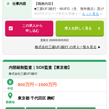
リー経験
仕事内容
【職務内容】
■金融機関での内部監査業務経験
■三菱UFJ銀行・MUFG（含、海外拠点）及び
MUFGグループ各社を対象とする監査業務
【歓迎経験・スキル】
■リスクアセスメント及び監査計画の立案
▽以下のいずれかの条件を満たせば尚可
■経営陣や本部各部に対し、経営戦略や業務
この求人から
■金融機関での監査業務経験があり、公認内
求人を詳しく見る
改善に向けた助言を提供
申し込む
部監査人（CIA）資格を保有または同等の知
見のある方
更新日
2026年08月05日
■金融機関でのコンプライアンス、リスク管
理（含むリスク計量モデル）関連業務の実務
株式会社三菱UFJ銀行 の求人一覧を見る
経験がある方
■業務遂行に必要な英語力がある方
（TOEIC730点以上）
内部統制監査｜SOX監査【東京都】
株式会社三菱UFJ銀行
800万円～1500万円
年収
東京都 千代田区 麹町
勤務地