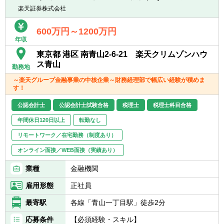
【入社後のキャリア】
ュニケーション力の高い方
験があれば尚可
楽天証券株式会社
■マネジャー以上になると顧客ハンドリン
グ、プロジェクトマネジメント等を任せるこ
〈シニア～スタッフ〉
600万円～1200万円
とになります
年収
▽以下、一つ以上当てはまる方を希望
■税理士（4科目合格者含む）・公認会計士・
東京都 港区 南青山2-6-21 楽天クリムゾンハウ
弁護士資格があれば尚可
ス青山
勤務地
■事業会社で税務業務及びそのプロセス改善
～楽天グループ金融事業の中核企業～財務経理部で幅広い経験が積めま
の経験があれば尚可
す！
■Big 4・国内大手会計事務所での業務経験が
あれば尚可
公認会計士
公認会計士試験合格
税理士
税理士科目合格
■大規模法人への関与経験、連結納税、組織
年間休日120日以上
転勤なし
再編のアドバイザリー経験があれば尚可
■大手上場企業でのオンサイトサポート業務
リモートワーク／在宅勤務（制度あり）
への意欲があれば尚可
オンライン面接／WEB面接（実績あり）
■エクセル関数やマクロ等の経験があれば尚
可
業種
金融機関
雇用形態
正社員
最寄駅
各線「青山一丁目駅」徒歩2分
応募条件
【必須経験・スキル】