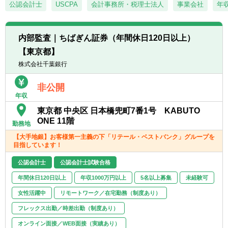
・資金調達や有価証券管理を含むコーポレー
公認会計士
USCPA
会計事務所・税理士法人
事業会社
年収
・長期就業可能…当社は平均勤続年数が約15
ト・ファイナンス関連業務全般
年と、社員が安心して長く活躍できるよう
・経理業務のデジタル化推進
様々な社内制度を整備しライフワークバラン
・J-Sox関連業務 など
スを推進しています。
内部監査｜ちばぎん証券（年間休日120日以上）
・育児休業復帰率も98.6％と高く働きやすい
【東京都】
■ポジションの魅力：
環境です。（2023年3月実績）
株式会社千葉銀行
ALSOKは現行の中期経営計画「GD2025」に
基づき、一段と積極的なM&Aによる規模拡
非公開
大、ガバナンス強化、業務のデジタル化を進
年収
めており、これらに対応するため経理部門の
体制強化が急務となっております。採用後は
東京都 中央区 日本橋兜町7番1号 KABUTO
経理部門の中枢で会計・税務の専門家として
ONE 11階
勤務地
の業務をお任せします。
【大手地銀】お客様第一主義の下「リテール・ベストバンク」グループを
目指しています！
■組織構成：
配属予定の主計室には、課長１名、メンバー
公認会計士
公認会計士試験合格
９名が在籍しております。公認会計士資格を
年間休日120日以上
年収1000万円以上
5名以上募集
未経験可
保有しているものが１名おりますので、その
社員と一緒に業務を遂行して頂く予定です。
女性活躍中
リモートワーク／在宅勤務（制度あり）
フレックス出勤／時差出勤（制度あり）
オンライン面接／WEB面接（実績あり）