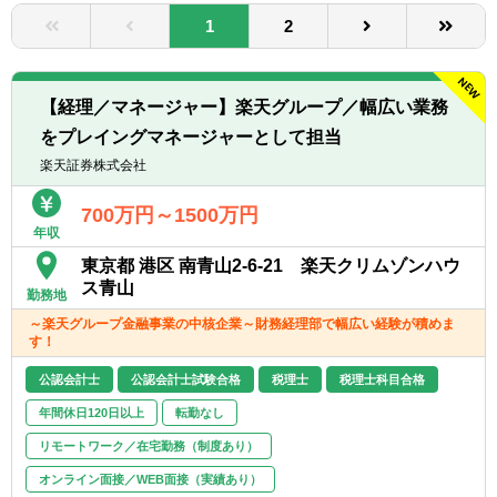
転職お役立ち情報
1
2
ご利用ガイド
非公開求人とは？
【経理／マネージャー】楽天グループ／幅広い業務
をプレイングマネージャーとして担当
サービス紹介
楽天証券株式会社
転職お役立ち情報
700万円～1500万円
年収
業界情報
東京都 港区 南青山2-6-21 楽天クリムゾンハウ
求人情報
ス青山
勤務地
～楽天グループ金融事業の中核企業～財務経理部で幅広い経験が積めま
す！
公認会計士
公認会計士試験合格
税理士
税理士科目合格
年間休日120日以上
転勤なし
リモートワーク／在宅勤務（制度あり）
オンライン面接／WEB面接（実績あり）