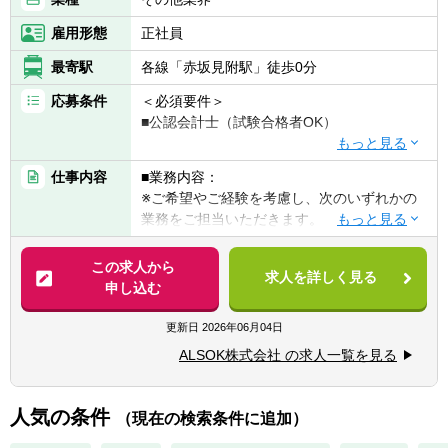
が取れています。
雇用形態
正社員
■当社は利益率は10％・製造業の9割と取引の
ある安定企業です。リーマンショック時にも
最寄駅
各線「赤坂見附駅」徒歩0分
売上に大きなへこみもなく、現在まで安定的
に推移しています。
応募条件
＜必須要件＞
■公認会計士（試験合格者OK）
【働き方】
■休日：土日祝休み
■歓迎条件：
仕事内容
■業務内容：
■年間休日：128日
・英語力TOEIC(R)テスト 730点以上
※ご希望やご経験を考慮し、次のいずれかの
・公認会計士登録者 ※資格手当支給の対象
業務をご担当いただきます。
となります。
・会計・税務処理方針の考案・決定
・制度決算対応（単体・連結）
この求人から
■企業魅力：
求人を詳しく見る
・開示資料の作成（有価証券報告書・決算短
申し込む
・業界大手の安定性…ALSOKグループは創業
信など）
以来、警備業におけるリーディングカンパニ
・会計監査対応
更新日
2026年06月04日
ーとして一貫して「安心・安全」な社会の実
・法人税・消費税等の申請業務・当局対応
現を目指してきました。主要業務であるセキ
ALSOK株式会社 の求人一覧を見る
・移転価値文書作成（マスターファイル・ロ
ュリティ事業、その経験とノウハウを生かし
ーカルファイル・CbCR）
た介護や見守り、ビルメンテナンスや防災、
・M&Aに係る財務・税務デューディリジェン
人気の条件
テロ対策など企業活動を多方面からサポート
（現在の検索条件に追加）
スやPPA
しています。