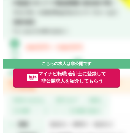
投資会計に係るシステム開発・保守に関する
グカンパニー」として、そして何よりも社員
業務
の健康維持・増進のために、「2028年までに
■区分経理・責任準備金対応債券に関する管
社員の喫煙率を０％にする」ことを目指し
理
て、禁煙を促進する取り組みを強化していま
＜バリュエーションチーム＞
す。上記背景より入社時点で非喫煙者である
■投資資産に係る時価評価業務（私募債・ブ
ことを募集要項に記載しています。
ローカー時価等の検証を含む）
【ポジションの魅力】
■日本基準に基づく保険会社の投資資産に係
こちらの求人は非公開です
る決算、財務報告業務を経験できます
■業務プロセスの改善等の各種社内プロジェ
マイナビ転職 会計士に登録して
無料
クトに参画することができます
非公開求人を紹介してもらう
■US親会社とコミュニケーションを取って業
務を行うため、グローバルな業務に関与いた
だけます