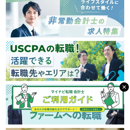
積める
券アナリストに関する資格
■クロスボーダー案件が多く、海外との連携
■英語力
も多い
■フラットなカルチャーやDiversityを重視した
※シニアアソシエイト（3～5年のFA経験）、
環境がある
マネージャークラス（5年以上のFA経験）の
経験歓迎