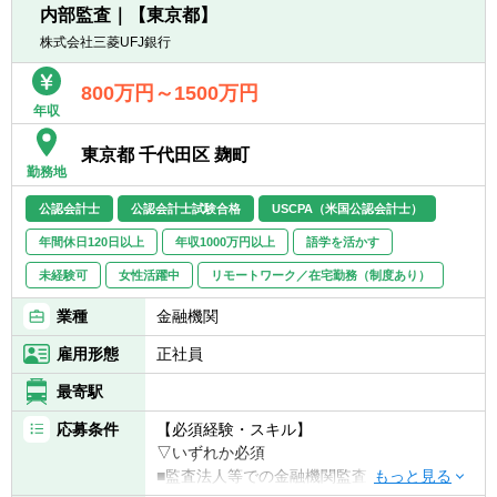
成、業務分担、進捗管理
告書、決算短信作成
内部監査｜【東京都】
・単体の月次・四半期・年次決算業務の統括
・会計監査対応とJ-SOX及び内部統制監査対
株式会社三菱UFJ銀行
・連結決算業務（国内外の子会社を担当）の
応
統括
・会計業務における業務改善、効率化対応
800万円～1500万円
・親会社（楽天証券ホールディングス）への
・新商品開発に関する会計的対応
年収
報告資料作成
・証券外務員資格保有の方
・金融庁への報告資料作成
・英語スキル（メール等、海外子会社とのや
東京都 千代田区 麹町
・決算短信などの作成
勤務地
り取りで使用します）
・税務申告
公認会計士
公認会計士試験合格
USCPA（米国公認会計士）
・内部統制の構築・運用
【求める人物像】
・各種プロジェクトへの参画 など
年間休日120日以上
年収1000万円以上
語学を活かす
・経理の経験を活かして、もっと成長したい
※ 楽天証券ホールディングスの経理業務も兼
方
未経験可
女性活躍中
リモートワーク／在宅勤務（制度あり）
務していただきます。
・チームワークを大切にできる方
・変化を楽しめる、前向きな方
業種
金融機関
【組織】
・新しい知識を学ぶことに意欲的な方
所属は財務企画本部 経理部
雇用形態
正社員
・「言われたことをやる」だけでなく、自分
で考えて行動できる方
最寄駅
応募条件
【必須経験・スキル】
※TOEICスコア未保有の方は、入社後TOEIC
▽いずれか必須
スコアを取得いただきます
■監査法人等での金融機関監査・アドバイザ