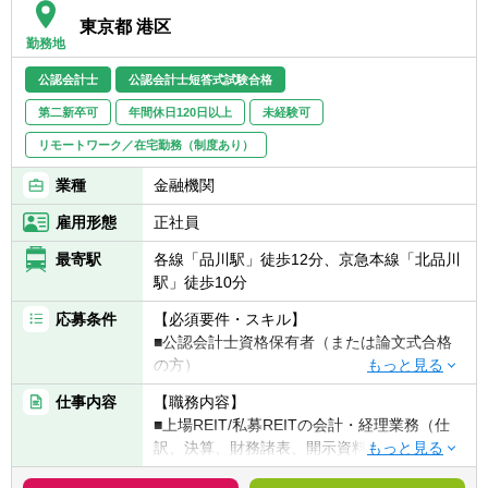
■新規投資案件・投資戦略等に関し、日米資
東京都 港区
産運用部門および米国本社ファイナンス部門
勤務地
等との適正な会計基準の選択に関するアドバ
公認会計士
公認会計士短答式試験合格
イスや調整を組織長の方針のもとで補佐する
■決算の短期化など、決算の業務プロセスの
第二新卒可
年間休日120日以上
未経験可
改善にかかる社内関係部署との調整を組織長
リモートワーク／在宅勤務（制度あり）
の方針のもとで補佐する
■職務の遂行に際し、経理・数理部門、及び
業種
金融機関
関連諸部門に対して専門的な会計の内容をわ
雇用形態
正社員
かりやすく、簡潔に伝える能力が不可欠であ
る。また、良い人間関係を作り、協力し、説
最寄駅
各線「品川駅」徒歩12分、京急本線「北品川
得し、後輩社員を動機づけ、リードすること
駅」徒歩10分
が不可欠である。
応募条件
【必須要件・スキル】
■公認会計士資格保有者（または論文式合格
の方）
仕事内容
【職務内容】
【歓迎要件・スキル】
■上場REIT/私募REITの会計・経理業務（仕
■USCPA資格保有者
訳、決算、財務諸表、開示資料作成）
■監査法人での監査実務経験
■REIT・不動産ファンド特有の会計・税務論
■REIT・不動産ファンド・不動産会社等での