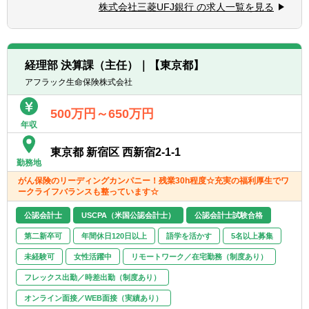
株式会社三菱UFJ銀行 の求人一覧を見る
■海外拠点の財務報告・SOXに係るリスクア
セスメント及び監査業務
■欧州・米州・アジア等、世界各国の海外拠
点監査人に指示・結果の取り纏めを実施
経理部 決算課（主任）｜【東京都】
※業務にあたっては、各海外拠点監査人と密
アフラック生命保険株式会社
にコミュニケーションを実施。
500万円～650万円
＜国内＞
年収
■三菱UFJ銀行、MUFGグループ各社の財務報
告・SOXに係るリスクアセスメント及び監査
東京都 新宿区 西新宿2-1-1
業務
勤務地
■銀行のみではなく、信託銀行・証券等、
がん保険のリーディングカンパニー！残業30h程度☆充実の福利厚生でワ
MUFGグループ各社と協働し、グループ一体
ークライフバランスも整っています☆
で監査を実施
公認会計士
USCPA（米国公認会計士）
公認会計士試験合格
第二新卒可
年間休日120日以上
語学を活かす
5名以上募集
未経験可
女性活躍中
リモートワーク／在宅勤務（制度あり）
フレックス出勤／時差出勤（制度あり）
オンライン面接／WEB面接（実績あり）