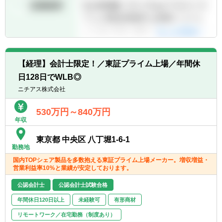
【経理】会計士限定！／東証プライム上場／年間休
日128日でWLB◎
ニチアス株式会社
530万円～840万円
年収
東京都 中央区 八丁堀1-6-1
勤務地
国内TOPシェア製品を多数抱える東証プライム上場メーカー。増収増益・
営業利益率10%と業績が安定しております。
公認会計士
公認会計士試験合格
年間休日120日以上
未経験可
有形商材
リモートワーク／在宅勤務（制度あり）