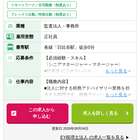
務について税の観点からの支援業務
■日本語 ビジネスレベル
リモートワーク／在宅勤務（制度あり）
■グローバル情報申告書レビュー又は作成業
■英語 ネイティブレベル
フレックス出勤／時差出勤（制度あり）
務
■Microsoft Excel・Word・PowerPoint の使用
■大手上場企業でのオンサイトサポート業務
経験
業種
監査法人・事務所
雇用形態
正社員
【歓迎経験・スキル】
〈シニア～マネージャー/ Senior～
最寄駅
各線「日比谷駅」徒歩0分
Manager〉
▽以下、一つ以上当てはまる方を希望
応募条件
【必須経験・スキル】
■BEPS及びBEPS2.0に関する基礎的な知識
〈シニアマネージャー～マネージャー〉
■税効果会計に関する業務経験があれば尚可
■日本語 ビジネスレベル
■事業会社の海外地域統括会社における傘下
■英語 意欲があること
仕事内容
【職務内容】
子会社の管理を含む業務経験
■Microsoft Excel・Word・PowerPoint の使用
■法人に対する税務アドバイザリー業務を担
■財務開示業務の経験があれば尚可
経験
当する部門です。税務アドバイスが中心で、
■世界各国における優遇税制の活用等、企業
■下記のような専門的な税務アドバイザリー
記帳代行や申告書の作成業務はあまりなく、
のグローバル展開や持続的な成長の支援業務
業務の経験がある方、または、勉強している
また、税制改正などの方向性をモニターし、
この求人から
について意欲のある方
方
求人を詳しく見る
サポートする業務も行っています。
申し込む
■会計・税務データの分析・検証やグローバ
▽以下のいずれかの経験を有する方
ル課税の計算についてハンズオンで対応でき
■会計事務所・法律事務所や事業会社で法人
【具体的に】
更新日
2026年08月04日
る方
税申告書作成又はアドバイザリー業務の経験
■上記のような専門的な税務アドバイザリー
■プロジェクトマネジメント、チームマネジ
が5年以上ある方
EY税理士法人 の求人一覧を見る