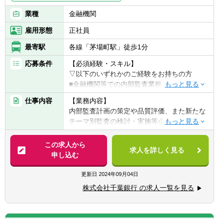
業種
金融機関
雇用形態
正社員
最寄駅
各線「茅場町駅」徒歩1分
応募条件
【必須経験・スキル】
▽以下のいずれかのご経験をお持ちの方
■金融機関等での内部監査業務、内部統制・
リスク管理・コンプライアンス・市場・与信
仕事内容
【業務内容】
部門等での実務経験者
内部監査計画の策定や品質評価、また新たな
■監査法人等での内部監査に関するコンサル
テーマ別監査の検討・実施等企画業務を中心
ティング業務等の実務経験者
に、営業店往査を行う際の電話録音の検証や
往査時の営業店ヒアリングを担っていただき
この求人から
【求める人物像】
求人を詳しく見る
ます。
申し込む
■高い倫理観を持ち、お客さまに誠実・真摯
に向き合えるアドバイザー（Integrity）
【組織ミッション】
更新日
2024年09月04日
■お客さま本位を実践できる、資産形成のプ
監査部は取締役会直轄の組織として、取締役
ロフェッショナル（Professional）
株式会社千葉銀行 の求人一覧を見る
会の目となり耳となり、業務執行部門におけ
■自己変革・組織変革に向け、向上・成長を
る内部管理態勢の客観的な検証や改善提言等
続けるチャレンジャー（Challenge）
を通じて、経営目標の達成に貢献することを