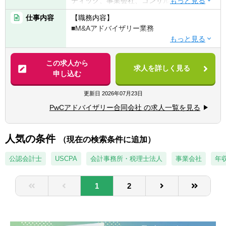
ティック、事業会社、コンサルティング会社
※今回の募集においては、業界経験必須では
等でM&A関連業務の経験を3年以上有する方
仕事内容
【職務内容】
ございません。金融・証券業界にて新たに挑
■クライアントリレーション能力、コミュニ
■M&Aアドバイザリー業務
戦したい方、中長期のキャリアを築いていき
ケーション能力を有する方
たい方、是非ご応募下さい。
■社会人経験5年程度
【具体的には】
■財務分析能力、コンサルティング能力を有
■M&A戦略立案
この求人から
する方
求人を詳しく見る
■買手或いは買収先のソーシング支援
申し込む
■Office（Word、Excel、PowerPoint）利用可
■プロセスのリード
能な方
■条件交渉戦略の作成支援および交渉
更新日
2026年07月23日
■DD実行支援
▽マネージャー以上
PwCアドバイザリー合同会社 の求人一覧を見る
■企業価値分析及び買収または売却価格検討
■5年以上のFA経験
支援
■ご自身でクライアントを有している方
■買収ファイナンス等のアレンジメント支援
人気の条件
■チームマネジメントの経験が豊富な方
（現在の検索条件に追加）
■意向表明、基本合意、最終契約等各種ドキ
▽以下いずれかの実務経験がある方は尚可
ュメントのドラフティング支援
公認会計士
USCPA
会計事務所・税理士法人
事業会社
年収
■アドバイザリー業務として、アクティビス
■サイニング、公表資料作成、クロージング
トとの対峙経験（株主提案、プロキシーファ
の支援 など
イト対応等）
1
2
【特徴】
【歓迎経験・スキル】
■Pre-Deal業務（コンサルティング）から
■特定の業界・産業に関する深い知識・見解
Post‐Deal業務（PMI）まで一連のM&A経験が
■公認会計士、USCPA、中小企業診断士、証