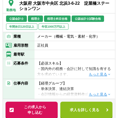
ことなども積極的に行っている。
大阪府 大阪市中央区 北浜3-6-22 淀屋橋ステー
▼テスト
ションワン
完成したシステムが意図した通りに動作する
勤務地
か、ユーザー目線での使いやすさの検証等を
公認会計士
税理士
税理士科目合格
公認会計士試験合格
実施後、リリースとなります。
年間休日120日以上
年収1000万円以上
■組織構成：
システム企画部は7名で構成されています。
業種
メーカー（機械・電気・素材・化学）
※20代3名、30代1名、40代3名、50代1名
雇用形態
正社員
★大手・上場企業をはじめ1,000グループ以
最寄駅
上で導入
応募条件
【必須スキル】
連結会計システムのパイオニアである当社。
・国内外の税務・会計に対して知識を有する
『BTrex』シリーズは大手・上場企業をはじ
方を求めています。
め1,000グループ以上に導入いただいてお
・メールベースで英語でのコミュニケーショ
り、連結決算・退職給付・有価証券管理など
仕事内容
【経理グループ】
ンが取れる方
の会計業務に貢献しています。「日本経済を
・単体決算、連結決算
陰ながら支える」といえる仕事であり、大き
・会計情報からの経営資料作成、情報発信
【必須経験】どちらかのご経験（3年以上）
なやりがいと醍醐味を感じていただけるはず
・国内外グループ会社経理支援
のある方
です。
・各種税務申告、国際税務対応
この求人から
・上場企業で税務申告や開示・管理会計など
求人を詳しく見る
・決算短信・有価証券報告書・会社法計算書
申し込む
の経理実務経験
※取引実績
類等開示関連