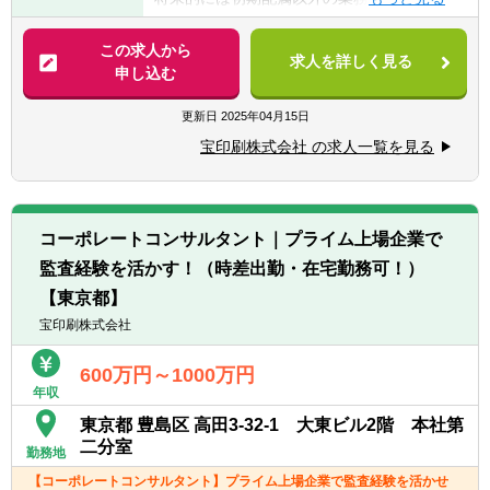
会がございます。
※お任せする業務は選考を通じて決定してい
この求人から
求人を詳しく見る
きます。
申し込む
【具体的には】
更新日
2025年04月15日
社内公認会計士として、決算業務・開示書類
宝印刷株式会社 の求人一覧を見る
の作成支援、およびこれらに関するコンサル
ティング等をIFRSに基づいて行っていただき
ます。
■WEBサイト掲載用の研究員レポートの執
コーポレートコンサルタント｜プライム上場企業で
筆、研究機関紙への調査分析レポート掲載
監査経験を活かす！（時差出勤・在宅勤務可！）
■内部外部セミナー講師
■グループ会社支援：決算業務、開示書類作
【東京都】
成支援、REIT顧客の決算業務、英文財務諸表
宝印刷株式会社
組替え
■その他、同社および同社グループが提供す
600万円～1000万円
るサービスにおいて、会計士の知見を必要と
年収
する業務
東京都 豊島区 高田3-32-1 大東ビル2階 本社第
二分室
勤務地
※入社直後に株式会社宝印刷D&IR研究所に出
向
【コーポレートコンサルタント】プライム上場企業で監査経験を活かせ