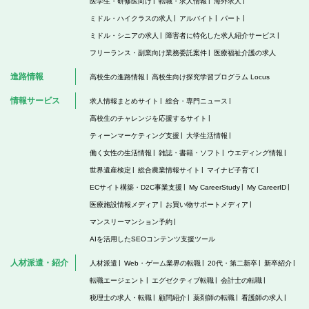
医学生・研修医向け
転職・求人情報
海外求人
ミドル・ハイクラスの求人
アルバイト
パート
ミドル・シニアの求人
障害者に特化した求人紹介サービス
フリーランス・副業向け業務委託案件
医療福祉介護の求人
進路情報
高校生の進路情報
高校生向け探究学習プログラム Locus
情報サービス
求人情報まとめサイト
総合・専門ニュース
高校生のチャレンジを応援するサイト
ティーンマーケティング支援
大学生活情報
働く女性の生活情報
雑誌・書籍・ソフト
ウエディング情報
世界遺産検定
総合農業情報サイト
マイナビ子育て
ECサイト構築・D2C事業支援
My CareerStudy
My CareerID
医療施設情報メディア
お買い物サポートメディア
マンスリーマンション予約
AIを活用したSEOコンテンツ支援ツール
人材派遣・紹介
人材派遣
Web・ゲーム業界の転職
20代・第二新卒
新卒紹介
転職エージェント
エグゼクティブ転職
会計士の転職
税理士の求人・転職
顧問紹介
薬剤師の転職
看護師の求人