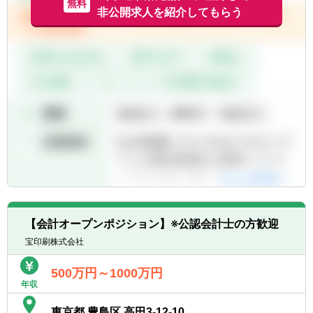
無料
ービスを提供
非公開求人を紹介してもらう
すが、入社後に時短で就業されているメンバ
ーは複数名いらっしゃいます。
＜事業構想・戦略策定＞
また、コアタイムなしのフルフレックスなの
■持続的成長に向けた長期計画の策定 ■新た
で、柔軟に自身のスケジュールに合わせて業
な収益源を確立する ビジネスモデルの具体化
務にあたっていただけます。
■ビジネスモデルの実現に向けた M&A・JVス
・お子様のお迎えなどでの中抜けは可能で
キームの戦略策定
す。17～19時を毎日ファミリータイムとして
■ビジネスデューデリジェンス ■事業計画の
いるメンバーもいらっしゃいます。
策定・投資対効果の算定
＜実行・実現＞
（事業立上げ）
■事業・機能戦略の策定 ■会社設立・資本政
策の策定
■ガバナンス体制・事業モニタリング体制の
【会計オープンポジション】※公認会計士の方歓迎
整備
■業務プロセスの設計・立上げ ■事業推進メ
宝印刷株式会社
ンバーとしての参画
500万円～1000万円
年収
（事業バリューアップ）
■戦略のピボット検討支援 ■戦略のピボット
東京都 豊島区 高田3-12-10