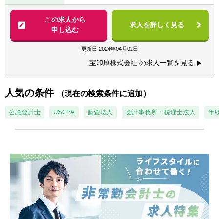
■公認会計士有資格者・試験合格者
主通信）の作成から編集、納品までの進行管
■IRに関する業務に携わっていた方
理、企画や提案などトータルで行う仕事で
この求人から
■英語力を活かして業務を行う事にご興味の
求人を詳しく見る
す。
申し込む
ある方
※翻訳の部門はありますが、海外のクライア
■開示書類の作成支援およびIFRSに基づくコ
更新日
2024年04月02日
ントも増えているため携わって頂ける機会は
ンサルティング
ございます
宝印刷株式会社 の求人一覧を見る
・上場会社等の金融商品取引法上
ー有価証券報告書、四半期報告書、決算短
※雇用形態は契約社員スタートとなります
信、臨時報告書 など
人気の条件
が、勤務開始1年後に正社員転換予定です
（現在の検索条件に追加）
・会社法上
（正社員登用実績ほぼ100％）
ー株主総会招集通知、決議通知、総会運営
公認会計士
USCPA
監査法人
会計事務所・税理士法人
年収
※勤務の間は株の取引はできません
サポート、運用報告書 など
・証券取引所規則上
ー事業報告書、株主通信、統合報告書、
CSR報告書、アニュアル・レポート、ディス
クロージャー誌、ジャパニーズ・インベスタ
ー誌 など
※上記のほかに国内外のディスクロージャー
の事例や動きを情報収集や、クライアントの
ディスクロージング業務の請負も行っていま