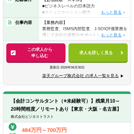
■ビジネスレベルの日本語力
■J-SOX年次評価：
■コミュニケーション能力
・文書化されたコントロールの設計および運
▽加えて、以下のいずれかのご経験をお持ち
用の有効性を評価することにより、JSOX年
仕事内容
【業務内容】
の方
次評価を促進
業務監査、ISMS内部監査、J-SOX評価業務を
■監査法人での財務諸表監査
通じて会社の成長のサポートを実施するとと
■事業会社における内部監査
■外部監査人との調整：
もに、安心してアクセルを踏める環境を整備
■J-SOX 内部統制評価業務
・監査関連事項について外部監査人およびビ
していきます。経営層をはじめ幅広いレイヤ
この求人から
■内部統制に関するコンサルタント業務
ジネスプロセスオーナーと調整
求人を詳しく見る
ーの方々とコミュニケーションを取りながら
申し込む
■情報セキュリティ関連業務（ISMS）
業務を進めていただきます。
■プロジェクトおよびイニシアチブ：
更新日
2026年06月30日
【歓迎経験・スキル】
・必要に応じて、楽天グループ株式会社また
【具体的には】
■CPA、CIA、CISA等、内部監査に関連する資
楽天グループ株式会社 の求人一覧を見る
は関連会社のプロジェクトおよびイニシアチ
■事業、組織別監査
格
ブの実施を支援
■J-SOX評価
■CISSP、CISM、CGEIT等の資格
■コーポレート監査
■上場企業における経理・決算業務の経験（3
■ISMS監査業務
年以上）
【会計コンサルタント（※未経験可）】残業月10～
■上場企業における内部監査業務の経験（3年
20時間程度／リモートあり【東京・大阪・名古屋】
【業務環境】
以上）
内部監査部全体で45名前後、20代から50代ま
株式会社ビジネストラスト
■上場企業における財務諸表監査のインチャ
で幅広い年代のメンバーで構成されておりま
ージ経験
す。
484万円～700万円
■アプリケーション、ネットワーク構築など