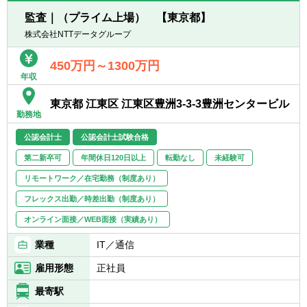
■製造業界の幅広い企業との取引があり、事
※ご経験に応じて業務を決定致します。これ
業のリスク分散ができております。創業120
監査｜（プライム上場） 【東京都】
らの業務を財務課のメンバーで分担・協力し
年以上となった現在も、利益率10％以上をキ
株式会社NTTデータグループ
ながら対応して頂きます。
ープしながら経営を行っております。
450万円～1300万円
【配属先部署】
年収
管理本部経理部経理課への配属となります。
経理部は経理課と財務課に分かれており、部
東京都 江東区 江東区豊洲3‐3‐3豊洲センタービル
長含め14名の組織です。
勤務地
経理課は総合職5名（40代課長１名、30代リ
公認会計士
公認会計士試験合格
ーダー1名、20代4名）、一般職1名の構成で
す。
第二新卒可
年間休日120日以上
転勤なし
未経験可
リモートワーク／在宅勤務（制度あり）
【当社の魅力】
■当社は主に断熱材やガスケットなど”熱や高
フレックス出勤／時差出勤（制度あり）
温のガス、蒸気を「断つ、保つ」技術”に強み
オンライン面接／WEB面接（実績あり）
を持った製品を作っています。
■当社製品は発電、石油化学、建材、半導
業種
IT／通信
体、自動車、航空宇宙等幅広い業界と取引が
雇用形態
正社員
あり、景気や業界不振に左右されにくい体制
が取れています。
最寄駅
■当社は利益率は10％・製造業の9割と取引の