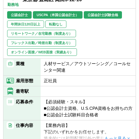
検討支援・アライアンス戦略の策定
勤務地
■既存事業のアセットのレバレッジによる ビ
ジネス拡張・新サービス開発
公認会計士
USCPA（米国公認会計士）
公認会計士試験合格
■資金調達支援 ■事業バリューアップ 推進メ
年間休日120日以上
転勤なし
ンバーとしての参画
リモートワーク／在宅勤務（制度あり）
【魅力】
フレックス出勤／時差出勤（制度あり）
■クライアント企業の支援だけではなく、自
オンライン面接／WEB面接（実績あり）
社発の新規サービスやスタートアップの企画
や立上、運営に関与することが出来る
業種
人材サービス／アウトソーシング／コールセ
■ユニークなビジネスモデルと、先端的デジ
ンター関連
タル技術を活用した事業開発プロジェクトに
携わることが出来る
雇用形態
正社員
■新しいチャレンジが奨励される環境で、優
最寄駅
秀でモチベーションの高い仲間と協力、連携
しながら組織や事業の拡大に関わることが出
応募条件
【必須経験・スキル】
来る
■公認会計士資格、U.S.CPA資格をお持ちの方
■GPTW（働きがいのある会社ランキング）
■公認会計士試験科目合格者
でも8年連続ベストカンパニー、従業員にと
って働きがいのある環境
仕事内容
【業務内容】
下記のいずれかをお任せします。
将来的には初期配属以外の業務にも携わる機