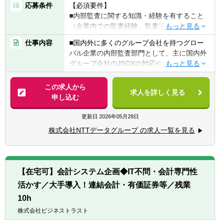
ある安定企業です。リーマンショック時にも
応募条件
【必須要件】
売上に大きなへこみもなく、現在まで安定的
■内部監査に関する知識・経験を有すること
に推移しています。
（企業内での監査経験、監査法人での監査経
験等）
仕事内容
■国内外に多くのグループ会社を持つグロー
【働き方】
■ビジネスレベルの英会話（英語での会議、
バル企業の内部監査部門として、主に国内外
■休日：土日祝休み
メール、インタビューなど）
グループ会社のJSOXの対応や内部監査を行
■年間休日：128日
う。
【歓迎条件】
この求人から
■海外に本社機能を持つ企業グループにおけ
求人を詳しく見る
■社内の監査チームのみでなく、海外グルー
申し込む
る内部監査経験、海外に子会社がある企業グ
プ会社の監査部門や監査の窓口となる組織と
ループでの内部監査経験など
連携の上、同グループの内部統制の評価を推
更新日
2026年05月28日
■他言語力：英語、中国語、スペイン語
進する。
■資格：公認内部監査人（CIA）、公認情報シ
株式会社NTTデータグループ の求人一覧を見る
また、業務プロセスの監査・情報セキュリテ
ステム監査人（CISA）、公認不正検査士
ィの監査、業務データを分析するCAATな
（CFE）等
ど、社内・グループ会社に対して行う監査に
公認会計士、USCPA等
携わっていただくことや、
【在宅可】会計システム企画◆IT不問・会計専門性
国内グループ会社や海外グループ会社拠点の
活かす／大手導入！連結会計・有価証券等／残業
監査部門と協力しながら企業グループ全体で
のリスク低減に向けた内部監査活動を担って
10h
いただく。
株式会社ビジネストラスト