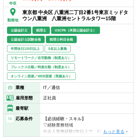
年収
多くの上場企業への導入実績がある『連結大
東京都 中央区 八重洲二丁目2番1号東京ミッドタ
王』（1996年リリース）の後継製品として、
ウン八重洲 八重洲セントラルタワー15階
2011年6月にリリース
勤務地
したIFRS完全対応型のパッケージソフトが
公認会計士
税理士
USCPA（米国公認会計士）
『BTrexシリーズ』です。累計導入実績は
1,000社を超え、多くの企
公認会計士試験合格
税理士科目合格
業の業務標準化・効率化に貢献しています。
年間休日120日以上
5名以上募集
≪導入実績≫
リモートワーク／在宅勤務（制度あり）
サイバーエージェント、旭化成、サイゼリ
フレックス出勤／時差出勤（制度あり）
ヤ、りそなホールディングス、いすゞ自動
車、日本電気、中部電力、三菱重工業、サン
オンライン面接／WEB面接（実績あり）
トリー、伊藤ハム他
業種
IT／通信
雇用形態
正社員
最寄駅
応募条件
【必須経験・スキル】
▽経験業務領域
社会人実務経験2年以上で、以下のいずれか