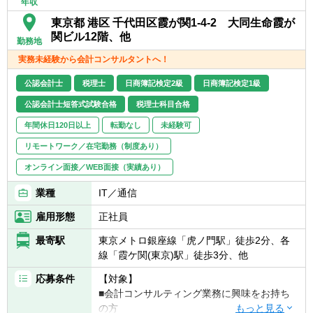
年収
メンバーは中途採用者が中心で、バックグラ
に関する知見または業務経験
ウンドは、監査法人、事業会社がおおむね
東京都 港区 千代田区霞が関1-4-2 大同生命霞が
■事業会社における、不正調査、内部通報対
半々です。それぞれの経験を活かしながら、
関ビル12階、他
応などのご経験
勤務地
活躍しています。
■通信業界における監査経験およびJ-SOXに
実務未経験から会計コンサルタントへ！
おけるIT全般統制評価の経験
■データ分析ツール等、テクノロジーを利活
公認会計士
税理士
日商簿記検定2級
日商簿記検定1級
用する高度な監査スキル
公認会計士短答式試験合格
税理士科目合格
■ビジネスレベルの英語力
年間休日120日以上
転勤なし
未経験可
リモートワーク／在宅勤務（制度あり）
オンライン面接／WEB面接（実績あり）
業種
IT／通信
雇用形態
正社員
最寄駅
東京メトロ銀座線「虎ノ門駅」徒歩2分、各
線「霞ケ関(東京)駅」徒歩3分、他
応募条件
【対象】
■会計コンサルティング業務に興味をお持ち
の方