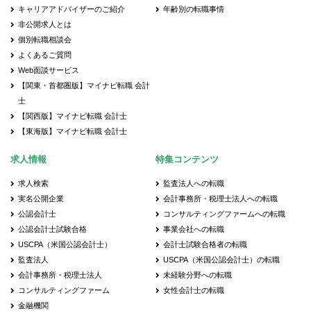
キャリアアドバイザーのご紹介
年齢別の転職事情
非公開求人とは
個別転職相談会
よくあるご質問
Web面談サービス
【関東・首都圏版】マイナビ転職 会計
士
【関西版】マイナビ転職 会計士
【東海版】マイナビ転職 会計士
求人情報
特集コンテンツ
求人検索
監査法人への転職
実名公開企業
会計事務所・税理士法人への転職
公認会計士
コンサルティングファームへの転職
公認会計士試験合格
事業会社への転職
USCPA（米国公認会計士）
会計士試験合格者の転職
監査法人
USCPA（米国公認会計士）の転職
会計事務所・税理士法人
未経験分野への転職
コンサルティングファーム
女性会計士の転職
金融機関