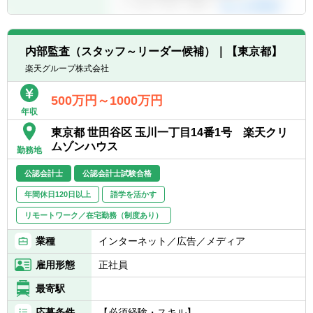
・ビジネスコントロールリスクに直接対応す
るフィードバックを通じた監査人の判断力の
向上
内部監査（スタッフ～リーダー候補）｜【東京都】
■報告と提言：
楽天グループ株式会社
・ビジネスユニットの内部統制構造の有効性
に関するレポートを行い、効率性を向上させ
500万円～1000万円
年収
るための提言を行う
東京都 世田谷区 玉川一丁目14番1号 楽天クリ
■監査結果の評価：
ムゾンハウス
勤務地
・適切なプロフェッショナルな懐疑心を持っ
て監査結果（コントロールの弱点を含む）を
公認会計士
公認会計士試験合格
評価
年間休日120日以上
語学を活かす
・ビジネスパートナーと協力して、弱点を軽
減するための管理アクションプランの策定を
リモートワーク／在宅勤務（制度あり）
支援
業種
インターネット／広告／メディア
■コントロールコンサルティングサービス：
雇用形態
正社員
・コントロール環境を改善するための設計を
支援するために、ステークホルダーにコント
最寄駅
ロールコンサルティングサービスを提供
応募条件
【必須経験・スキル】