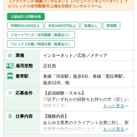
2011年6月にリリース
【ファイナンス×戦略コンサルタント（バリューインキュベーター）】フ
ルフレックス/在宅勤務可/上場を目指すコンサルファーム
したIFRS完全対応型のパッケージソフトが
『BTrexシリーズ』です。累計導入実績は
公認会計士試験合格
1,000社を超え、多くの企
年間休日120日以上
年収1000万円以上
転勤なし
管理職
業の業務標準化・効率化に貢献しています。
リモートワーク／在宅勤務（制度あり）
≪導入実績≫
フレックス出勤／時差出勤（制度あり）
サイバーエージェント、旭化成、サイゼリ
ヤ、りそなホールディングス、いすゞ自動
業種
インターネット／広告／メディア
車、日本電気、中部電力、三菱重工業、サン
トリー、伊藤ハム他
雇用形態
正社員
最寄駅
各線「渋谷駅」徒歩5分、各線「恵比寿駅」
徒歩12分、他
応募条件
【必須経験・スキル】
▽以下いずれかの経験をお持ちの方（近しい
経験でも可）
■コンサルティングファームでの戦略/経営/業
仕事内容
【職務内容】
務コンサルタントとしての経験、もしくはそ
あらゆる業界のクライアント企業に対し、新
れに準じるスキルをお持ちの方
規事業の創造から立ち上げ、既存事業のバリ
■事業会社での経営企画、事業企画・推進の
ューアップまでを戦略×ファイナンス×エグゼ