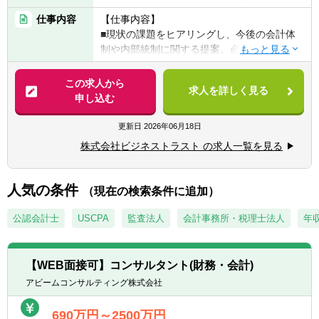
仕事内容
【仕事内容】
【必須要件】
■現状の課題をヒアリングし、今後の会計体
▽下記いずれかに該当される方
制や内部統制に関する提案。必要に応じて、
■日商簿記検定2級以上もしくは同等以上の知
最適な自社製品をお勧めすることもござま
識
す。その後、システム導入に立ち会う流れと
この求人から
■公認会計士・試験合格者（短答式のみも
求人を詳しく見る
なります。
申し込む
可）・受験経験者
■会計ソフトを導入する際は会計ソフトの操
■税理士・科目合格者・受験経験者
作方法を教えたり、実際にデータを入力して
更新日
2026年06月18日
■企業や会計事務所等での会計・経理実務経
シミュレーション等を行ないます。期間とし
験
株式会社ビジネストラスト の求人一覧を見る
ては約2ヶ月～3ヶ月程度、週に1回のペース
で訪問し、しっかりとお客様とのリレーショ
☆会計コンサルタントは現在約30名。実務未
ンを築いていただきます。
人気の条件
経験でスタートした社員も多数活躍していま
（現在の検索条件に追加）
す。
※初めは先輩社員の業務を手伝いながら、自
公認会計士
USCPA
監査法人
会計事務所・税理士法人
年収
社システムの仕様や会計知識などを少しずつ
覚えていただきます。順調にいけば、入社か
ら1年以内にコンサルティング業務まで担当
【WEB面接可】コンサルタント(財務・会計)
できるようになるはずです。
アビームコンサルティング株式会社
《当社システム》
690万円～2500万円
■BTreXシリーズについて