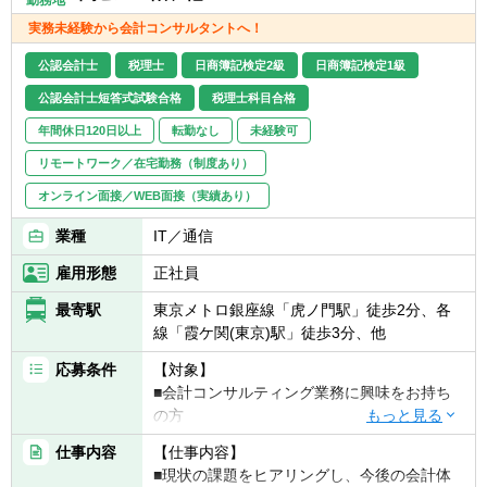
会計・財務・内部統制・BI(Business
実務未経験から会計コンサルタントへ！
Intelligence)等の経営管理分野において、ク
▽スキル
ライアントの経営課題解決・持続可能な変革
以下ソリューションの導入/構築に関わるプロ
公認会計士
税理士
日商簿記検定2級
日商簿記検定1級
をもたらすコンサルティング(＝CFO支援)を
ジェクト経験者は歓迎します。
公認会計士短答式試験合格
税理士科目合格
行います。具体的には、KPIの再定義、グロ
■SAP（FI/CO/PS 他）
ーバル連結経営の導入、内部統制の強化、
年間休日120日以上
転勤なし
未経験可
■Oracle
DX（データ分析・活用、IT/AIを利用した業
■Anaplan
リモートワーク／在宅勤務（制度あり）
務高度化など多数）案件等のプロジェクトに
■Kyriba
従事することになります。
オンライン面接／WEB面接（実績あり）
■BlackLine
■その他財務・会計システムのご経験
業種
IT／通信
（OBIC7, STRAVIS, DivaSystem, Biz∫, HUE
など）
雇用形態
正社員
■SAP認定資格
最寄駅
東京メトロ銀座線「虎ノ門駅」徒歩2分、各
- SAP Certified Technology
線「霞ケ関(東京)駅」徒歩3分、他
- SAP Certified Application
- SAP Certified Development
応募条件
【対象】
■IPA高度情報処理技術者資格
■会計コンサルティング業務に興味をお持ち
の方
【求める人物像】
仕事内容
【仕事内容】
◎会計・財務・経営管理を軸としてクライア
【必須要件】
■現状の課題をヒアリングし、今後の会計体
ントの経営課題を解決し、クライアントに持
▽下記いずれかに該当される方