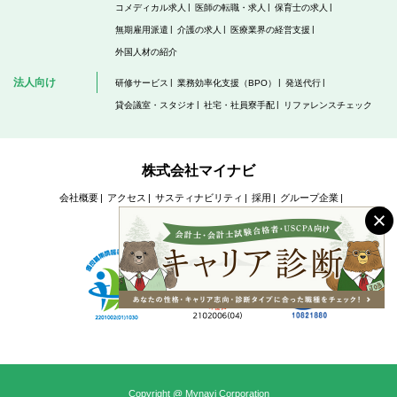
コメディカル求人
医師の転職・求人
保育士の求人
無期雇用派遣
介護の求人
医療業界の経営支援
外国人材の紹介
法人向け
研修サービス
業務効率化支援（BPO）
発送代行
貸会議室・スタジオ
社宅・社員寮手配
リファレンスチェック
株式会社マイナビ
会社概要
アクセス
サスティナビリティ
採用
グループ企業
個人情報保護方針
Copyright @ Mynavi Corporation