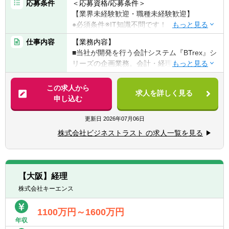
応募条件
＜応募資格/応募条件＞
ープ会社）とのコミュニケーションの機会も
【業界未経験歓迎・職種未経験歓迎】
多く、経営目線の理解やグローバルでのコー
●必須条件※IT知識不問です！
ポレートガバナンスの理解を深めることがで
会計・経理の実務経験また知識をお持ちの方
きることも特徴といえる。
仕事内容
【業務内容】
また、働き方の面では、平均年齢が低く若手
■当社が開発を行う会計システム『BTrex』シ
＜こんな方を歓迎します＞
や女性も活躍していることや、フレックスタ
リーズの企画業務。会計・経理の知識やユー
◎企業等で経理を担当されていた方
イム/テレワーク等を活用し、ライフプランに
ザー目線を活かして、法律改正や市場のニー
◎会計システムを使った業務経験がある方
合わせた働き方も可能となっている。
ズに合わせた改良や新製品開発の企画・設
この求人から
◎経理・会計関連の資格をお持ちの方・勉強
昨年度も3名の経験者を採用しており、中途
求人を詳しく見る
計・テスト等を行います。
申し込む
をされていた方（⇒簿記・税理士・公認会計
採用も積極的に行っている。
士など…）
＜仕事の流れ＞
更新日
2026年07月06日
◎システム開発に興味がある方
■NTTデータ本体、およびグループ会社の業
▼企画
◎連結会計に関心のある方
株式会社ビジネストラスト の求人一覧を見る
務監査（CAATを活用した監査を含む）にま
法律改正や市場のニーズに合わせ、新製品の
ずは取り組んでいただくことを想定ですが、
開発や既存製品の改良を企画します。
JSOX監査、情報セキュリティ管理やシステ
▼設計
ムに対する監査、など、希望によっては様々
企画内容に合わせ、実際にどのような機能・
【大阪】経理
な領域を経験することが可能。
データ構造にするか、システムの仕組みを詳
株式会社キーエンス
細に固めます。
■制度主管や事業部門との定期的なコミュニ
▼開発
ケーションや交流人事により、現場での運用
1100万円～1600万円
上記の設計に基づき、開発メンバーがシステ
や制度主管での取り組みなどの理解を進める
年収
ムの実装を行います。