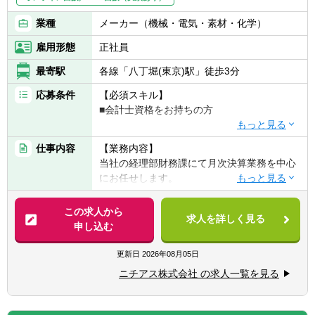
業種
メーカー（機械・電気・素材・化学）
雇用形態
正社員
最寄駅
各線「八丁堀(東京)駅」徒歩3分
応募条件
【必須スキル】
■会計士資格をお持ちの方
【歓迎スキル】
仕事内容
【業務内容】
■会計事務所や税理士事務所出身の方
当社の経理部財務課にて月次決算業務を中心
※上場企業でのご経験は問いません。
にお任せします。
【企業担当の推しポイント】
【詳細】
この求人から
■年間休日128日ときちんとお休みも取れる環
求人を詳しく見る
■単体・連結決算業務
申し込む
境です。
■開示書類の作成（決算短信、四半期報告
離職率約3%という数値にも働きやすさが表
書、有価証券報告書）
更新日
2026年08月05日
れており、今回の転職で長期に渡り働ける企
■税金計算・申告
業への転職をお考えの方には大変お勧めでき
ニチアス株式会社 の求人一覧を見る
■月次業務
る企業です。
■国内外の拠点、子会社への経理指導と支
社、工場、営業とのやりとり