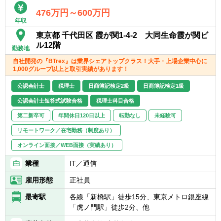
■企業におけるビジネスの高度化、複雑化
476万円～600万円
や、Global連携の高まり、Digital化の流れ、
年収
COVID-19によるNew Normalの流れによる新
東京都 千代田区 霞が関1-4-2 大同生命霞が関ビ
たなリスクなど、
ル12階
勤務地
企業におけるリスクは拡大しており、内部監
査部門に対する期待は年々大きくなっている
自社開発の『BTrex』は業界シェアトップクラス！大手・上場企業中心に
1,000グループ以上と取引実績があります！
ことから、内部監査部門の強化は急務であ
り、中心となるメンバーとして経験者を採用
公認会計士
税理士
日商簿記検定2級
日商簿記検定1級
したいと考えている。
公認会計士短答式試験合格
税理士科目合格
【アピールポイント（職務の魅力）】
第二新卒可
年間休日120日以上
転勤なし
未経験可
■同社の監査部は、Digital＆Globalに長年取り
リモートワーク／在宅勤務（制度あり）
組んでおり、データ分析や自動化などDigital
化に向けた取り組みを積極的に取り入れてい
オンライン面接／WEB面接（実績あり）
る点、
業種
IT／通信
またグローバル関連業務も多く、希望すれば
海外で働くチャンスもあること（現在3名が
雇用形態
正社員
海外で勤務中）、など他社の監査部にはない
魅力がある。
最寄駅
各線「新橋駅」徒歩15分、東京メトロ銀座線
「虎ノ門駅」徒歩2分、他
■経営層（社内幹部や組織長、国内外のグル