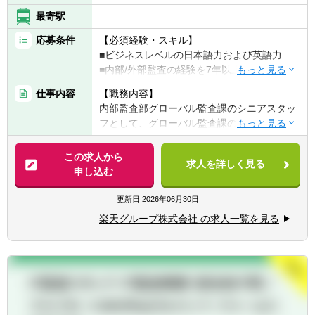
最寄駅
応募条件
【必須経験・スキル】
■ビジネスレベルの日本語力および英語力
■内部/外部監査の経験を7年以上お持ちの方
■内部統制フレームワーク（COSO、COBIT
仕事内容
【職務内容】
など）の理解およびSOX/JSOXの知識
内部監査部グローバル監査課のシニアスタッ
■高度なMSスキル：Excel、Word、
フとして、グローバル監査課のマネージャー
PowerPoint必須
陣にレポートを行います。EMEAおよびAPAC
地域やその他の地域の会計、財務、ビジネス
この求人から
【歓迎経験・スキル】
求人を詳しく見る
担当者と連携します。
申し込む
■会計または財務の学士号（BS/BA）
このポジションは、楽天グループ株式会社の
■CPA、CIA、CISA等、内部監査に関連する資
内部監査計画に従って、財務、運用、コンプ
更新日
2026年06月30日
格
ライアンス、IT、プライバシー、およびJ-
■会計基準（IFRSおよびGAAP）、実務、手
楽天グループ株式会社 の求人一覧を見る
SOX監査を実施しており、具体的な業務内容
続き、手動および自動化システム（アプリケ
は以下の通りです。
ーション、ERP）に関する統制を理解し、
様々な環境や状況において独立した客観的な
【具体的には】
判断を行う能力
■監査リスク評価と計画：
■優れた分析および問題解決能力
・監査リスク評価、計画、および監査スコー
プの策定に参加