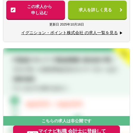
経験
キューションの3軸を駆使し実行・支援し、
この求人から
■商社/ファンドでの企業価値向上経験
求人を詳しく見る
産業の活性化、経済活性化を推進することを
申し込む
■M&A推進、支援経験（業界問わず）
ミッションとしています。
■営業経験（金融法人）
更新日
2025年10月16日
※Value Incubationユニット：クライアント企
【歓迎経験・スキル】
イグニション・ポイント株式会社 の求人一覧を見る
業の非連続な成長により、その企業が潜在的
■戦略立案やファイナンスの業務経験
に有するポテンシャルを開放し、 新たな価値
■公認会計士/FASの経験
の創出をもたらそうとしています。
■ビジネスレベルの英語能力
M&A・Alliance・スタートアップ投資・共
創・ファンド・JV設立といった手法でそれら
【求める人物像】
を実現しようとしています。
■未知なものへの好奇心と自ら学び続ける習
そのため、ファイナンスの知見、経験をお持
慣
ちの方々が抱えるジレンマを解消するプロジ
■不確実な環境にワクワクする性格
ェクトが多彩にございます。
■粘り強くゴールまで導くリーダーシップ
■利他利己をベースとした野心
【具体的には】
■サービスオファリング
【働き方について】
※クライアント投資先でのCXOや事業責任者
・フルリモートは入社時点からすぐに利用可
として担当いただく場合もあります。
能です。ただし、はじめは出社いただく方が
こちらの求人は非公開です
事業構想・戦略策定関連から、実行・実現支
多いです。
援迄、両フェーズの実績・経験を基にしたサ
マイナビ転職 会計士に登録して
・入社段階からの時短勤務は要検討となりま