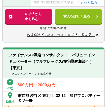
制や内部統制に関する提案。必要に応じて、
続可能な変革をもたらすコンサルティングに
■日商簿記検定2級以上もしくは同等以上の知
最適な自社製品をお勧めすることもござま
従事したい方
識
す。その後、システム導入に立ち会う流れと
この求人から
■公認会計士・試験合格者（短答式のみも
求人を詳しく見る
なります。
◎上記のコンサルティングプロジェクトにお
申し込む
可）・受験経験者
■会計ソフトを導入する際は会計ソフトの操
いて、業務／業種（＝ビジネス）とテクノロ
■税理士・科目合格者・受験経験者
作方法を教えたり、実際にデータを入力して
ジーの知見、ノウハウに基づいて、クライア
更新日
2026年05月19日
■企業や会計事務所等での会計・経理実務経
シミュレーション等を行ないます。期間とし
ントに価値（バリュー）を発揮し、CFOが進
験
株式会社ビジネストラスト の求人一覧を見る
ては約2ヶ月～3ヶ月程度、週に1回のペース
める変革を共に成し遂げたい方
で訪問し、しっかりとお客様とのリレーショ
☆会計コンサルタントは現在約30名。実務未
ンを築いていただきます。
経験でスタートした社員も多数活躍していま
す。
ファイナンス×戦略コンサルタント｜バリューイン
※初めは先輩社員の業務を手伝いながら、自
キュベーター（フルフレックス/在宅勤務相談可）
社システムの仕様や会計知識などを少しずつ
覚えていただきます。順調にいけば、入社か
【東京】
ら1年以内にコンサルティング業務まで担当
イグニション・ポイント株式会社
できるようになるはずです。
600万円～2000万円
《当社システム》
年収
■BTreXシリーズについて
東京都 渋谷区 東1丁目32-12 渋谷プロパティー
多くの上場企業への導入実績がある『連結大
タワー8F
勤務地
王』（1996年リリース）の後継製品として、