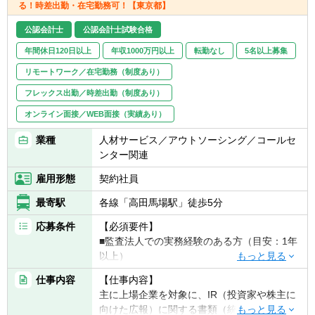
る！時差出勤・在宅勤務可！【東京都】
公認会計士
公認会計士試験合格
年間休日120日以上
年収1000万円以上
転勤なし
5名以上募集
リモートワーク／在宅勤務（制度あり）
フレックス出勤／時差出勤（制度あり）
オンライン面接／WEB面接（実績あり）
業種
人材サービス／アウトソーシング／コールセ
ンター関連
雇用形態
契約社員
最寄駅
各線「高田馬場駅」徒歩5分
応募条件
【必須要件】
■監査法人での実務経験のある方（目安：1年
以上）
※公認会計士資格の有無は不問です
仕事内容
【仕事内容】
主に上場企業を対象に、IR（投資家や株主に
【歓迎要件】
向けた広報）に関する書類（統合報告書や株