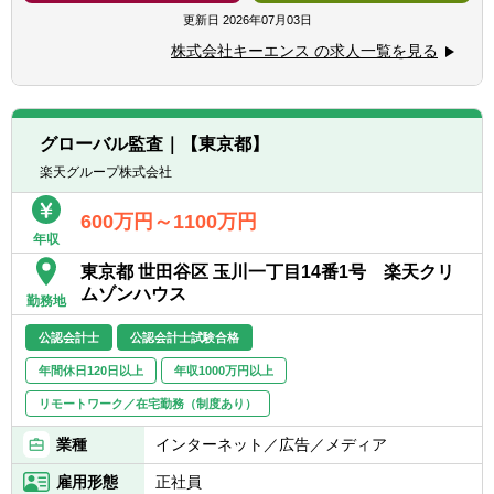
・大手税理士法人や大手監査法人にて、上場
三菱重工業・サイバーエージェント・りそな
更新日
2026年07月03日
企業（製造業）の税務や監査経験
ホールディングスなど
経理のもつデータやそれにまつわるいろいろ
株式会社キーエンス の求人一覧を見る
な情報を駆使して正確で客観的、役立つ情報
■入社後の流れ：
発信をおこない、改善、進化を進めます。ま
ITの知識がない状態で入社した方も多数活躍
た、海外現地法人で働きたい方にもそのチャ
しています。研修やOJTを通して身に着けて
ンスは大いにあります。
グローバル監査｜【東京都】
いけるので、会計や経理の知識があれば大丈
夫です。
楽天グループ株式会社
まずは既存システムの機能改善など、比較的
簡単な仕事からお任せします。※企画～リリ
600万円～1100万円
ースまでは半年～1年程から数年単位のもの
年収
まで様々です。
東京都 世田谷区 玉川一丁目14番1号 楽天クリ
ムゾンハウス
勤務地
公認会計士
公認会計士試験合格
年間休日120日以上
年収1000万円以上
リモートワーク／在宅勤務（制度あり）
業種
インターネット／広告／メディア
雇用形態
正社員