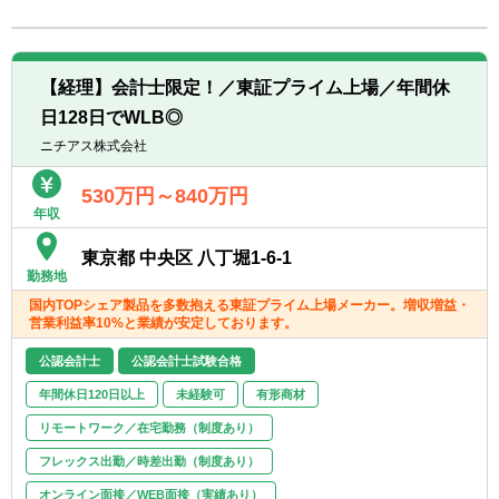
転職お役立ち情報
ご利用ガイド
【経理】会計士限定！／東証プライム上場／年間休
非公開求人とは？
日128日でWLB◎
ニチアス株式会社
サービス紹介
530万円～840万円
転職お役立ち情報
年収
業界情報
東京都 中央区 八丁堀1-6-1
勤務地
求人情報
国内TOPシェア製品を多数抱える東証プライム上場メーカー。増収増益・
営業利益率10%と業績が安定しております。
公認会計士
公認会計士試験合格
年間休日120日以上
未経験可
有形商材
リモートワーク／在宅勤務（制度あり）
フレックス出勤／時差出勤（制度あり）
オンライン面接／WEB面接（実績あり）