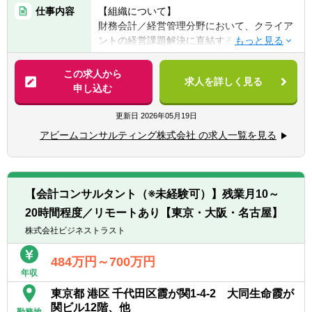
の要件を満たす方。
仕事内容
【組織について】
財務会計／経営管理分野において、クライア
■コンサルティングファームでの実務経験を
ントの経営課題解決に直結するコンサルティ
お持ちの方
ング業務を行っている組織です。
■事業会社において以下のご経験をお持ち
CFO機能の中核である経理・財務部門、経営
この求人から
で、今後財務・会計コンサルタントとして活
求人を詳しく見る
企画部門に対し、「業務プロセスの効率化」
申し込む
躍することを希望する方
「経営情報の可視化」「事業継続への適応」
①社内IT部門などで社内SE/コンサルとして
の3つの視点から、「Solution」「Process」
更新日
2026年05月19日
財務・会計システムの導入・運用・改善経験
「Analysis」の３つの分類にてDigital技術を
②会計×ITの改革推進経験や、BIツールを用い
アビームコンサルティング株式会社 の求人一覧を見る
最大限に活用した多様なサービスを提供しま
た分析経験
す。
③経営企画や財務、経理業務の経験
そのため、戦略構想フェーズから具体的な業
務改善／実行まで幅広く裁量を持った業務が
※マネージャー以上の場合は、コンサルタン
【会計コンサルタント（※未経験可）】残業月10～
可能です。
ト実務経験またはプロジェクトマネジメント
20時間程度／リモートあり【東京・大阪・名古屋】
の経験が必須要件。
【入社後のアサイン想定プロジェクト】
株式会社ビジネストラスト
入社後のアサイン先や業務内容(役割)は、即
【歓迎経験・スキル】
戦力としてクライアントに価値を提供できる
484万円～700万円
▽経験業務
年収
業務領域／業種／テクノロジーの専門性と、
■プロジェクトベースの業務経験
今後の中長期的なキャリア志向を伺い、双方
東京都 港区 千代田区霞が関1-4-2 大同生命霞が
■部門横断での業務経験
を勘案して決定します。
関ビル12階、他
■社内、部内の業務改善活動経験
勤務地