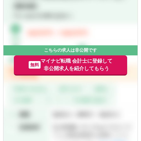
・重要なチームメンバーとして監査プロジェ
クトを実行
■監査の実行：
・広範囲の監査プロジェクトにおいて、特定
の領域の監査を実行し、監査マネージャーか
らの指示に従って他のタスクを実行
こちらの求人は非公開です
・限定範囲の監査や短期レビューにおいて、
計画、実行、クロージング活動のリードを含
マイナビ転職 会計士に登録して
無料
む全体の監査/レビュー過程を担当
非公開求人を紹介してもらう
・他のプロジェクトメンバー（内部/外部）の
監督および必要に応じてスタッフを指導
・プロジェクトの進捗状況と結果の評価/スケ
ジュールマネジメント/調書のレビューおよび
報告書の作成
■ITリスクとコントロール評価：
・重要なビジネスシステムおよびプロセスに
関するITリスクとコントロール評価を実施
■監査人の判断力向上：