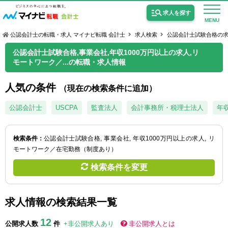
求人を探す
MENU
公認会計士の転職・求人 マイナビ転職 会計士
求人検索
公認会計士試験合格の
公認会計士試験合格,事業会社,年収1000万円以上の求人,リ
モートワーク／...の転職・求人情報
人気の条件
（現在の検索条件に追加）
公認会計士の求人
公認会計士
USCPA
監査法人
会計事務所・税理士法人
年収
監査法人の求人
公認会計士試験合格向けの求人
検索条件：
公認会計士試験合格
事業会社
年収1000万円以上の求人
リ
モートワーク／在宅勤務（制度あり）
USCPA（米国公認会計士）の求人
検索条件を変更
女性会計士の転職
求人情報の検索結果一覧
個別転職相談会・セミナー
12
公開求人数
件
+非公開求人あり
非公開求人とは