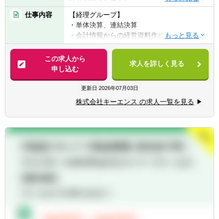
・メールベースで英語でのコミュニケーショ
仕事内容
【経理グループ】
ンが取れる方
・単体決算、連結決算
・会計情報からの経営資料作成、情報発信
【必須経験】どちらかのご経験（3年以上）
・国内外グループ会社経理支援
のある方
・各種税務申告、国際税務対応
この求人から
・上場企業で税務申告や開示・管理会計など
求人を詳しく見る
・決算短信・有価証券報告書・会社法計算書
申し込む
の経理実務経験
類等開示関連
・大手税理士法人や大手監査法人にて、上場
更新日
2026年07月03日
企業（製造業）の税務や監査経験
経理のもつデータやそれにまつわるいろいろ
株式会社キーエンス の求人一覧を見る
な情報を駆使して正確で客観的、役立つ情報
発信をおこない、改善、進化を進めます。ま
た、海外現地法人で働きたい方にもそのチャ
ンスは大いにあります。