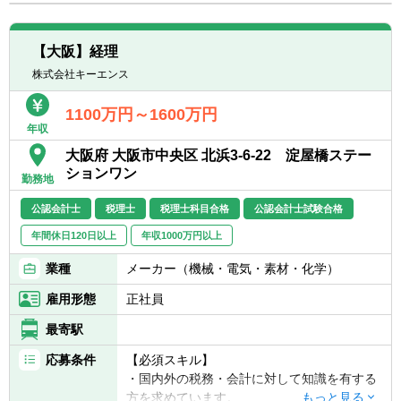
転職お役立ち情報
ご利用ガイド
【大阪】経理
株式会社キーエンス
非公開求人とは？
1100万円～1600万円
サービス紹介
年収
大阪府 大阪市中央区 北浜3-6-22 淀屋橋ステー
転職お役立ち情報
ションワン
勤務地
業界情報
公認会計士
税理士
税理士科目合格
公認会計士試験合格
求人情報
年間休日120日以上
年収1000万円以上
業種
メーカー（機械・電気・素材・化学）
雇用形態
正社員
最寄駅
応募条件
【必須スキル】
・国内外の税務・会計に対して知識を有する
方を求めています。