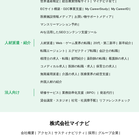
世界遺産検定
総合農業情報サイト
マイナビ子育て
ECサイト構築・D2C事業支援
My CareerStudy
My CareerID
医療施設情報メディア
お買い物サポートメディア
マンスリーマンション予約
AIを活用したSEOコンテンツ支援ツール
人材派遣・紹介
人材派遣
Web・ゲーム業界の転職
20代・第二新卒
新卒紹介
転職エージェント
エグゼクティブ転職
会計士の転職
税理士の求人・転職
顧問紹介
薬剤師の転職
看護師の求人
コメディカル求人
医師の転職・求人
保育士の求人
無期雇用派遣
介護の求人
医療業界の経営支援
外国人材の紹介
法人向け
研修サービス
業務効率化支援（BPO）
発送代行
貸会議室・スタジオ
社宅・社員寮手配
リファレンスチェック
株式会社マイナビ
会社概要
アクセス
サスティナビリティ
採用
グループ企業