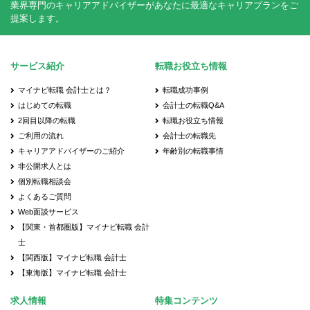
業界専門のキャリアアドバイザーがあなたに最適なキャリアプランをご
提案します。
サービス紹介
転職お役立ち情報
マイナビ転職 会計士とは？
転職成功事例
はじめての転職
会計士の転職Q&A
2回目以降の転職
転職お役立ち情報
ご利用の流れ
会計士の転職先
キャリアアドバイザーのご紹介
年齢別の転職事情
非公開求人とは
個別転職相談会
よくあるご質問
Web面談サービス
【関東・首都圏版】マイナビ転職 会計
士
【関西版】マイナビ転職 会計士
【東海版】マイナビ転職 会計士
求人情報
特集コンテンツ