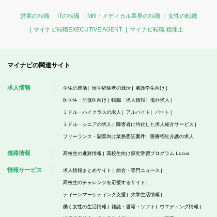
営業の転職
ITの転職
MR・メディカル業界の転職
女性の転職
マイナビ転職EXECUTIVE AGENT
マイナビ転職 税理士
マイナビの関連サイト
求人情報
学生の就活
留学経験者の就活
看護学生向け
医学生・研修医向け
転職・求人情報
海外求人
ミドル・ハイクラスの求人
アルバイト
パート
ミドル・シニアの求人
障害者に特化した求人紹介サービス
フリーランス・副業向け業務委託案件
医療福祉介護の求人
進路情報
高校生の進路情報
高校生向け探究学習プログラム Locus
情報サービス
求人情報まとめサイト
総合・専門ニュース
高校生のチャレンジを応援するサイト
ティーンマーケティング支援
大学生活情報
働く女性の生活情報
雑誌・書籍・ソフト
ウエディング情報