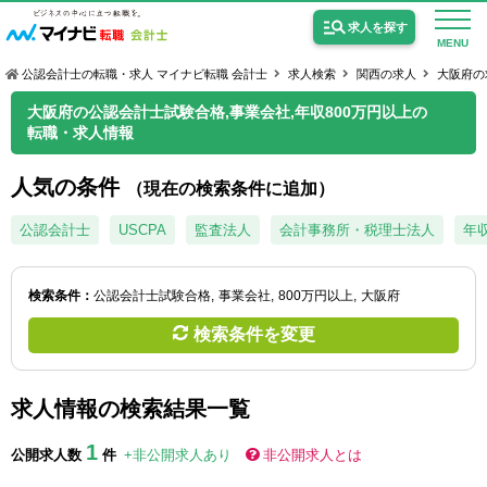
求人を探す
MENU
公認会計士の転職・求人 マイナビ転職 会計士
求人検索
関西の求人
大阪府の
大阪府の公認会計士試験合格,事業会社,年収800万円以上の
転職・求人情報
人気の条件
（現在の検索条件に追加）
公認会計士の求人
公認会計士
USCPA
監査法人
会計事務所・税理士法人
年収
監査法人の求人
公認会計士試験合格向けの求人
検索条件：
公認会計士試験合格
事業会社
800万円以上
大阪府
検索条件を変更
USCPA（米国公認会計士）の求人
求人情報の検索結果一覧
女性会計士の転職
1
個別転職相談会・セミナー
公開求人数
件
+非公開求人あり
非公開求人とは