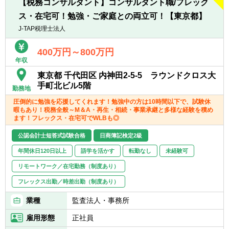
【税務コンサルタント】コンサルタント職/フレック
・大手・上場企業の税務を経験することがで
ス・在宅可！勉強・ご家庭との両立可！【東京都】
きます。
・一部ではなくクライアントの税務に一環し
J-TAP税理士法人
て携わることができます。
400万円～800万円
年収
東京都 千代田区 内神田2-5-5 ラウンドクロス大
手町北ビル5階
勤務地
圧倒的に勉強を応援してくれます！勉強中の方は10時間以下で、試験休
暇もあり！税務全般～M＆A・再生・相続・事業承継と多様な経験を積め
ます！フレックス・在宅可でWLBも◎
公認会計士短答式試験合格
日商簿記検定2級
年間休日120日以上
語学を活かす
転勤なし
未経験可
リモートワーク／在宅勤務（制度あり）
フレックス出勤／時差出勤（制度あり）
業種
監査法人・事務所
雇用形態
正社員