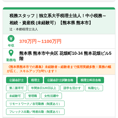
は、互いにチームを組んで業務を進めること
があります。
【部署異動について】
■広範囲な取扱業務
■フリーエージェント制度
税務スタッフ｜独立系大手税理士法人！中小税務～
一般企業をはじめ、医療法人、公益法人、社
・年に2回上司を通さずに直接人事へ依頼を
相続・資産税 (未経験可）【熊本県 熊本市】
会福祉法人、地方公共団体、海外法人、個人
出すことが可能です。
と幅広いお客様に対して、税務・会計サービ
辻・本郷税理士法人
・希望が通る確率はおおよそ約60％程度で
スを提供しています。
す。
370万円～1100万円
・また、全国に拠点があるため、ご家庭の事
年収
情によって比較的自由に変更することが可能
熊本県 熊本市中央区 花畑町10-34 熊本花畑ビル5
です。
階
勤務地
《熊本県熊本市での募集》未経験者～経験者まで採用実績多数！業務の幅
が広く、スキルアップが叶います！
公認会計士
税理士
公認会計士試験合格
税理士科目合格
第二新卒可
年間休日120日以上
語学を活かす
転勤なし
未経験可
管理職
女性活躍中
リモートワーク／在宅勤務（制度あり）
フレックス出勤／時差出勤（制度あり）