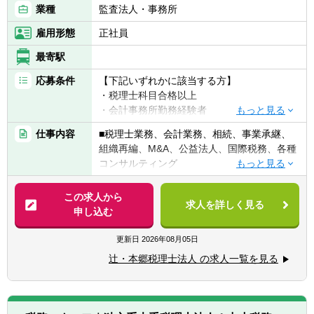
業種
監査法人・事務所
雇用形態
正社員
最寄駅
応募条件
【下記いずれかに該当する方】
・税理士科目合格以上
・会計事務所勤務経験者
・公認会計士（監査経験1年以上ある方)※税
仕事内容
■税理士業務、会計業務、相続、事業承継、
務業務未経験会計士の方も歓迎いたしま
組織再編、M&A、公益法人、国際税務、各種
す！！
コンサルティング
・普通自動車免許
【法人全体の特色】
この求人から
求人を詳しく見る
■業界トップレベルの規模でお客様に対して
申し込む
【求める人物像】
サービス提供しています。
■税務・会計にとどまらず、総合的な観点か
■チーム連携：税理士、公認会計士、中小企
更新日
2026年08月05日
ら経営コンサルティングに携りたい方
業診断士など、税務・会計に関わる様々な分
■経験・能力をフルに発揮できる環境で働き
辻・本郷税理士法人 の求人一覧を見る
野のエキスパートが集結し、案件によって
たい方
は、互いにチームを組んで業務を進めること
があります。
【部署異動について】
■広範囲な取扱業務