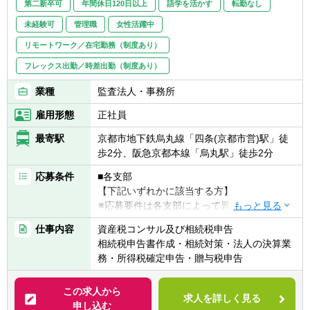
第二新卒可
年間休日120日以上
語学を活かす
転勤なし
未経験可
管理職
女性活躍中
リモートワーク／在宅勤務（制度あり）
フレックス出勤／時差出勤（制度あり）
業種
監査法人・事務所
雇用形態
正社員
最寄駅
京都市地下鉄烏丸線「四条(京都市営)駅」徒
歩2分、阪急京都本線「烏丸駅」徒歩2分
応募条件
■各支部
【下記いずれかに該当する方】
※応募要件は各支部によって異なります為、
応募要件を満たしていない方でもご相談下さ
仕事内容
資産税コンサル及び相続税申告
い。
相続税申告書作成・相続対策・法人の決算業
・税理士科目合格者
務・所得税確定申告・贈与税申告
・会計事務所勤務経験者
・普通自動車免許
この求人から
求人を詳しく見る
申し込む
【求める人物像】