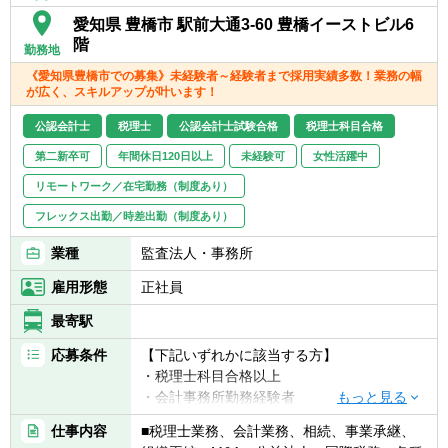
愛知県 豊橋市 駅前大通3-60 豊橋イーストビル6
階
勤務地
《愛知県豊橋市での募集》未経験者～経験者まで採用実績多数！業務の幅
が広く、スキルアップが叶います！
公認会計士
税理士
公認会計士試験合格
税理士科目合格
第二新卒可
年間休日120日以上
未経験可
女性活躍中
リモートワーク／在宅勤務（制度あり）
フレックス出勤／時差出勤（制度あり）
業種
監査法人・事務所
雇用形態
正社員
最寄駅
応募条件
【下記いずれかに該当する方】
・税理士科目合格以上
・会計事務所勤務経験者
・公認会計士（監査経験1年以上ある方)※税
仕事内容
■税理士業務、会計業務、相続、事業承継、
務業務未経験会計士の方も歓迎いたしま