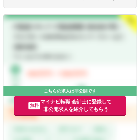
があります。
■広範囲な取扱業務
【部署異動について】
一般企業をはじめ、医療法人、公益法人、社
■フリーエージェント制度
会福祉法人、地方公共団体、海外法人、個人
・年に2回上司を通さずに直接人事へ依頼を
と幅広いお客様に対して、税務・会計サービ
出すことが可能です。
スを提供しています。
・希望が通る確率はおおよそ約60％程度で
す。
・また、全国に拠点があるため、ご家庭の事
情によって比較的自由に変更することが可能
です。
こちらの求人は非公開です
マイナビ転職 会計士に登録して
無料
非公開求人を紹介してもらう