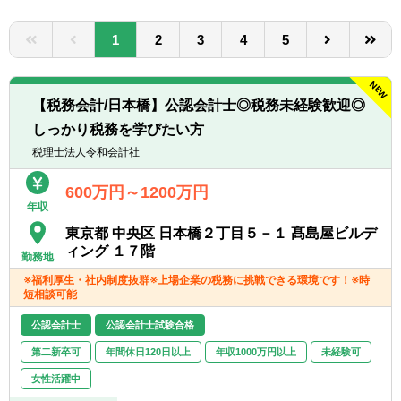
転職お役立ち情報
1
2
3
4
5
ご利用ガイド
非公開求人とは？
【税務会計/日本橋】公認会計士◎税務未経験歓迎◎
サービス紹介
しっかり税務を学びたい方
税理士法人令和会計社
転職お役立ち情報
600万円～1200万円
業界情報
年収
求人情報
東京都 中央区 日本橋２丁目５－１ 髙島屋ビルデ
ィング １７階
勤務地
※福利厚生・社内制度抜群※上場企業の税務に挑戦できる環境です！※時
短相談可能
公認会計士
公認会計士試験合格
第二新卒可
年間休日120日以上
年収1000万円以上
未経験可
女性活躍中