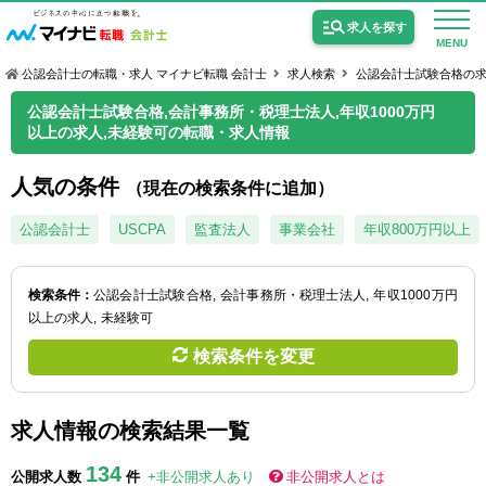
求人を探す
MENU
公認会計士の転職・求人 マイナビ転職 会計士
求人検索
公認会計士試験合格の
公認会計士試験合格,会計事務所・税理士法人,年収1000万円
以上の求人,未経験可の転職・求人情報
人気の条件
（現在の検索条件に追加）
公認会計士の求人
公認会計士
USCPA
監査法人
事業会社
年収800万円以上
監査法人の求人
公認会計士試験合格向けの求人
検索条件：
公認会計士試験合格
会計事務所・税理士法人
年収1000万円
以上の求人
未経験可
USCPA（米国公認会計士）の求人
検索条件を変更
女性会計士の転職
求人情報の検索結果一覧
個別転職相談会・セミナー
134
公開求人数
件
+非公開求人あり
非公開求人とは