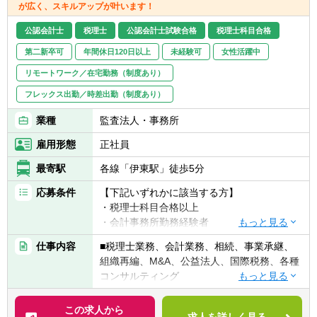
が広く、スキルアップが叶います！
公認会計士
税理士
公認会計士試験合格
税理士科目合格
第二新卒可
年間休日120日以上
未経験可
女性活躍中
リモートワーク／在宅勤務（制度あり）
フレックス出勤／時差出勤（制度あり）
業種
監査法人・事務所
雇用形態
正社員
最寄駅
各線「伊東駅」徒歩5分
応募条件
【下記いずれかに該当する方】
・税理士科目合格以上
・会計事務所勤務経験者
・公認会計士（監査経験1年以上ある方)※税
仕事内容
■税理士業務、会計業務、相続、事業承継、
務業務未経験会計士の方も歓迎いたしま
組織再編、M&A、公益法人、国際税務、各種
す！！
コンサルティング
・普通自動車免許
【法人全体の特色】
この求人から