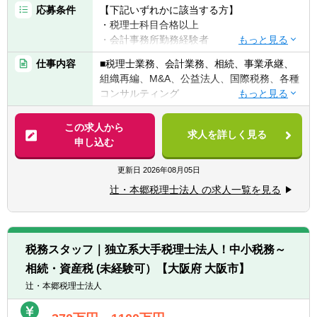
応募条件
【下記いずれかに該当する方】
・税理士科目合格以上
・会計事務所勤務経験者
・公認会計士（監査経験1年以上ある方)※税
仕事内容
■税理士業務、会計業務、相続、事業承継、
務業務未経験会計士の方も歓迎いたしま
組織再編、M&A、公益法人、国際税務、各種
す！！
コンサルティング
・普通自動車免許
【法人全体の特色】
この求人から
求人を詳しく見る
■業界トップレベルの規模でお客様に対して
申し込む
【求める人物像】
サービス提供しています。
■税務・会計にとどまらず、総合的な観点か
■チーム連携：税理士、公認会計士、中小企
更新日
2026年08月05日
ら経営コンサルティングに携りたい方
業診断士など、税務・会計に関わる様々な分
■経験・能力をフルに発揮できる環境で働き
辻・本郷税理士法人 の求人一覧を見る
野のエキスパートが集結し、案件によって
たい方
は、互いにチームを組んで業務を進めること
があります。
【部署異動について】
■広範囲な取扱業務
■フリーエージェント制度
税務スタッフ｜独立系大手税理士法人！中小税務～
一般企業をはじめ、医療法人、公益法人、社
・年に2回上司を通さずに直接人事へ依頼を
相続・資産税 (未経験可）【大阪府 大阪市】
会福祉法人、地方公共団体、海外法人、個人
出すことが可能です。
と幅広いお客様に対して、税務・会計サービ
辻・本郷税理士法人
・希望が通る確率はおおよそ約60％程度で
スを提供しています。
す。