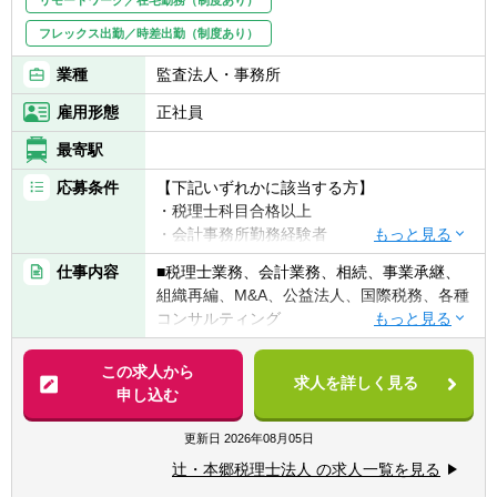
フレックス出勤／時差出勤（制度あり）
業種
監査法人・事務所
雇用形態
正社員
最寄駅
応募条件
【下記いずれかに該当する方】
・税理士科目合格以上
・会計事務所勤務経験者
・公認会計士（監査経験1年以上ある方)※税
仕事内容
■税理士業務、会計業務、相続、事業承継、
務業務未経験会計士の方も歓迎いたしま
組織再編、M&A、公益法人、国際税務、各種
す！！
コンサルティング
・普通自動車免許
【法人全体の特色】
この求人から
求人を詳しく見る
■業界トップレベルの規模でお客様に対して
申し込む
【求める人物像】
サービス提供しています。
■税務・会計にとどまらず、総合的な観点か
■チーム連携：税理士、公認会計士、中小企
更新日
2026年08月05日
ら経営コンサルティングに携りたい方
業診断士など、税務・会計に関わる様々な分
■経験・能力をフルに発揮できる環境で働き
辻・本郷税理士法人 の求人一覧を見る
野のエキスパートが集結し、案件によって
たい方