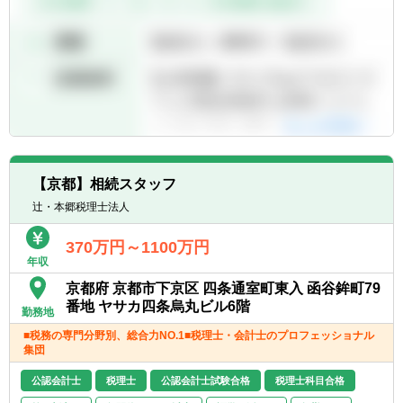
【京都】相続スタッフ
辻・本郷税理士法人
370万円～1100万円
年収
京都府 京都市下京区 四条通室町東入 函谷鉾町79
番地 ヤサカ四条烏丸ビル6階
勤務地
■税務の専門分野別、総合力NO.1■税理士・会計士のプロフェッショナル
集団
公認会計士
税理士
公認会計士試験合格
税理士科目合格