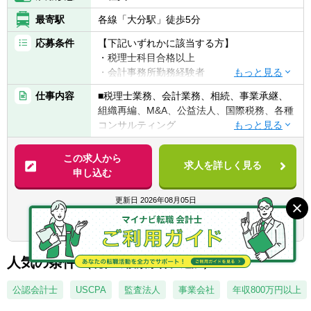
最寄駅
各線「大分駅」徒歩5分
応募条件
【下記いずれかに該当する方】
・税理士科目合格以上
・会計事務所勤務経験者
・公認会計士（監査経験1年以上ある方)※税
仕事内容
■税理士業務、会計業務、相続、事業承継、
務業務未経験会計士の方も歓迎いたしま
組織再編、M&A、公益法人、国際税務、各種
す！！
コンサルティング
・普通自動車免許
【法人全体の特色】
この求人から
求人を詳しく見る
■業界トップレベルの規模でお客様に対して
申し込む
【求める人物像】
サービス提供しています。
■税務・会計にとどまらず、総合的な観点か
■チーム連携：税理士、公認会計士、中小企
更新日
2026年08月05日
ら経営コンサルティングに携りたい方
業診断士など、税務・会計に関わる様々な分
■経験・能力をフルに発揮できる環境で働き
辻・本郷税理士法人 の求人一覧を見る
野のエキスパートが集結し、案件によって
たい方
は、互いにチームを組んで業務を進めること
があります。
人気の条件
【部署異動について】
（現在の検索条件に追加）
■広範囲な取扱業務
■フリーエージェント制度
一般企業をはじめ、医療法人、公益法人、社
公認会計士
USCPA
監査法人
事業会社
年収800万円以上
・年に2回上司を通さずに直接人事へ依頼を
会福祉法人、地方公共団体、海外法人、個人
出すことが可能です。