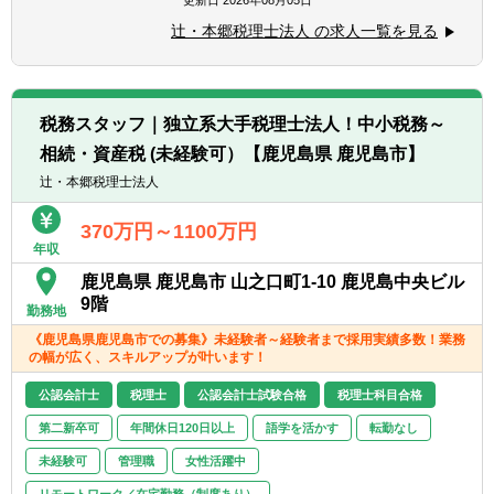
更新日
2026年08月05日
ら経営コンサルティングに携りたい方
業診断士など、税務・会計に関わる様々な分
■経験・能力をフルに発揮できる環境で働き
辻・本郷税理士法人 の求人一覧を見る
野のエキスパートが集結し、案件によって
たい方
は、互いにチームを組んで業務を進めること
があります。
【部署異動について】
■広範囲な取扱業務
■フリーエージェント制度
税務スタッフ｜独立系大手税理士法人！中小税務～
一般企業をはじめ、医療法人、公益法人、社
・年に2回上司を通さずに直接人事へ依頼を
相続・資産税 (未経験可）【鹿児島県 鹿児島市】
会福祉法人、地方公共団体、海外法人、個人
出すことが可能です。
と幅広いお客様に対して、税務・会計サービ
辻・本郷税理士法人
・希望が通る確率はおおよそ約60％程度で
スを提供しています。
す。
370万円～1100万円
・また、全国に拠点があるため、ご家庭の事
年収
情によって比較的自由に変更することが可能
鹿児島県 鹿児島市 山之口町1-10 鹿児島中央ビル
です。
9階
勤務地
《鹿児島県鹿児島市での募集》未経験者～経験者まで採用実績多数！業務
の幅が広く、スキルアップが叶います！
公認会計士
税理士
公認会計士試験合格
税理士科目合格
第二新卒可
年間休日120日以上
語学を活かす
転勤なし
未経験可
管理職
女性活躍中
リモートワーク／在宅勤務（制度あり）