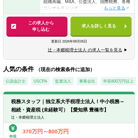
組織再編、M&A、公益法人、国際税務、各種
す！！
コンサルティング
・普通自動車免許
【法人全体の特色】
この求人から
求人を詳しく見る
■業界トップレベルの規模でお客様に対して
申し込む
【求める人物像】
サービス提供しています。
■税務・会計にとどまらず、総合的な観点か
■チーム連携：税理士、公認会計士、中小企
更新日
2026年08月05日
ら経営コンサルティングに携りたい方
業診断士など、税務・会計に関わる様々な分
■経験・能力をフルに発揮できる環境で働き
辻・本郷税理士法人 の求人一覧を見る
野のエキスパートが集結し、案件によって
たい方
は、互いにチームを組んで業務を進めること
があります。
人気の条件
【部署異動について】
（現在の検索条件に追加）
■広範囲な取扱業務
■フリーエージェント制度
一般企業をはじめ、医療法人、公益法人、社
公認会計士
USCPA
監査法人
事業会社
年収800万円以上
・年に2回上司を通さずに直接人事へ依頼を
会福祉法人、地方公共団体、海外法人、個人
出すことが可能です。
と幅広いお客様に対して、税務・会計サービ
・希望が通る確率はおおよそ約60％程度で
スを提供しています。
す。
税務スタッフ｜独立系大手税理士法人！中小税務～
・また、全国に拠点があるため、ご家庭の事
相続・資産税 (未経験可）【愛知県 豊橋市】
情によって比較的自由に変更することが可能
辻・本郷税理士法人
です。
370万円～800万円
年収