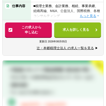
・公認会計士（監査経験1年以上ある方)※税
仕事内容
■税理士業務、会計業務、相続、事業承継、
務業務未経験会計士の方も歓迎いたしま
組織再編、M&A、公益法人、国際税務、各種
す！！
コンサルティング
・普通自動車免許
【法人全体の特色】
この求人から
求人を詳しく見る
■業界トップレベルの規模でお客様に対して
申し込む
【求める人物像】
サービス提供しています。
■税務・会計にとどまらず、総合的な観点か
■チーム連携：税理士、公認会計士、中小企
更新日
2026年08月05日
ら経営コンサルティングに携りたい方
業診断士など、税務・会計に関わる様々な分
■経験・能力をフルに発揮できる環境で働き
辻・本郷税理士法人 の求人一覧を見る
野のエキスパートが集結し、案件によって
たい方
は、互いにチームを組んで業務を進めること
があります。
【部署異動について】
■広範囲な取扱業務
■フリーエージェント制度
一般企業をはじめ、医療法人、公益法人、社
・年に2回上司を通さずに直接人事へ依頼を
会福祉法人、地方公共団体、海外法人、個人
出すことが可能です。
と幅広いお客様に対して、税務・会計サービ
・希望が通る確率はおおよそ約60％程度で
スを提供しています。
す。
・また、全国に拠点があるため、ご家庭の事
情によって比較的自由に変更することが可能
です。