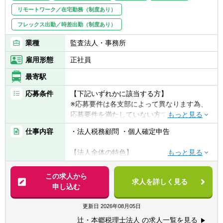
リモートワーク／在宅勤務（制度あり）
フレックス出勤／時差出勤（制度あり）
業種
監査法人・事務所
雇用形態
正社員
最寄駅
応募条件
【下記いずれかに該当する方】
※応募要件は各支部によって異なります為、
応募要件を満たしていない方でもご相談下さ
い。
仕事内容
・法人税務顧問 ・個人確定申告
・税理士科目合格者
・会計事務所勤務経験者
【法人全体の特色】
・普通自動車免許
■業界トップレベルの規模でお客様に対して
サービス提供しています。
この求人から
【求める人物像】
求人を詳しく見る
■チーム連携：税理士、公認会計士、中小企
申し込む
■税務・会計にとどまらず、総合的な観点か
業診断士など、税務・会計に関わる様々な分
ら経営コンサルティングに携りたい方
野のエキスパートが集結し、案件によって
更新日
2026年08月05日
■経験・能力をフルに発揮できる環境で働き
は、互いにチームを組んで業務を進めること
たい方
辻・本郷税理士法人 の求人一覧を見る