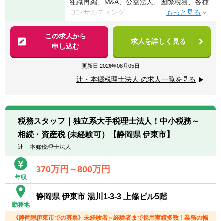
組織再編、M&A、公益法人、国際税務、各種
す！！
コンサルティング
・普通自動車免許
【法人全体の特色】
この求人から
求人を詳しく見る
■業界トップレベルの規模でお客様に対して
申し込む
【求める人物像】
サービス提供しています。
■税務・会計にとどまらず、総合的な観点か
■チーム連携：税理士、公認会計士、中小企
更新日
2026年08月05日
ら経営コンサルティングに携りたい方
業診断士など、税務・会計に関わる様々な分
■経験・能力をフルに発揮できる環境で働き
辻・本郷税理士法人 の求人一覧を見る
野のエキスパートが集結し、案件によって
たい方
は、互いにチームを組んで業務を進めること
があります。
【部署異動について】
■広範囲な取扱業務
■フリーエージェント制度
税務スタッフ｜独立系大手税理士法人！中小税務～
一般企業をはじめ、医療法人、公益法人、社
・年に2回上司を通さずに直接人事へ依頼を
相続・資産税 (未経験可）【静岡県 伊東市】
会福祉法人、地方公共団体、海外法人、個人
出すことが可能です。
と幅広いお客様に対して、税務・会計サービ
辻・本郷税理士法人
・希望が通る確率はおおよそ約60％程度で
スを提供しています。
す。
370万円～800万円
・また、全国に拠点があるため、ご家庭の事
年収
情によって比較的自由に変更することが可能
です。
静岡県 伊東市 湯川1-3-3 上條ビル5階
勤務地
《静岡県伊東市での募集》未経験者～経験者まで採用実績多数！業務の幅