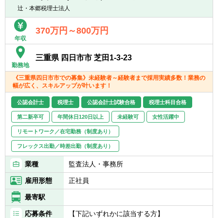
辻・本郷税理士法人
370万円～800万円
年収
三重県 四日市市 芝田1-3-23
勤務地
《三重県四日市市での募集》未経験者～経験者まで採用実績多数！業務の
幅が広く、スキルアップが叶います！
公認会計士
税理士
公認会計士試験合格
税理士科目合格
第二新卒可
年間休日120日以上
未経験可
女性活躍中
リモートワーク／在宅勤務（制度あり）
フレックス出勤／時差出勤（制度あり）
業種
監査法人・事務所
雇用形態
正社員
最寄駅
応募条件
【下記いずれかに該当する方】