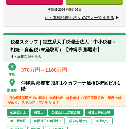
■税務・会計にとどまらず、総合的な観点か
更新日
2026年08月05日
ら経営コンサルティングに携りたい方
■経験・能力をフルに発揮できる環境で働き
辻・本郷税理士法人 の求人一覧を見る
たい方
【部署異動について】
■フリーエージェント制度
税務スタッフ｜独立系大手税理士法人！中小税務～
・年に2回上司を通さずに直接人事へ依頼を
相続・資産税 (未経験可）【沖縄県 那覇市】
出すことが可能です。
辻・本郷税理士法人
・希望が通る確率はおおよそ約60％程度で
す。
370万円～1100万円
・また、全国に拠点があるため、ご家庭の事
年収
情によって比較的自由に変更することが可能
沖縄県 那覇市 旭町1-9 カフーナ旭橋B街区ビル1
です。
階
勤務地
《沖縄県那覇市での募集》未経験者～経験者まで採用実績多数！業務の幅
が広く、スキルアップが叶います！
公認会計士
税理士
公認会計士試験合格
税理士科目合格
第二新卒可
年間休日120日以上
語学を活かす
転勤なし