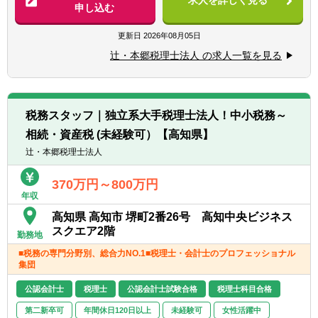
求人を詳しく見る
■業界トップレベルの規模でお客様に対して
申し込む
【求める人物像】
サービス提供しています。
■税務・会計にとどまらず、総合的な観点か
■チーム連携：税理士、公認会計士、中小企
更新日
2026年08月05日
ら経営コンサルティングに携りたい方
業診断士など、税務・会計に関わる様々な分
■経験・能力をフルに発揮できる環境で働き
辻・本郷税理士法人 の求人一覧を見る
野のエキスパートが集結し、案件によって
たい方
は、互いにチームを組んで業務を進めること
があります。
【部署異動について】
■広範囲な取扱業務
■フリーエージェント制度
税務スタッフ｜独立系大手税理士法人！中小税務～
一般企業をはじめ、医療法人、公益法人、社
・年に2回上司を通さずに直接人事へ依頼を
相続・資産税 (未経験可）【高知県】
会福祉法人、地方公共団体、海外法人、個人
出すことが可能です。
と幅広いお客様に対して、税務・会計サービ
辻・本郷税理士法人
・希望が通る確率はおおよそ約60％程度で
スを提供しています。
す。
370万円～800万円
・また、全国に拠点があるため、ご家庭の事
年収
情によって比較的自由に変更することが可能
高知県 高知市 堺町2番26号 高知中央ビジネス
です。
スクエア2階
勤務地
■税務の専門分野別、総合力NO.1■税理士・会計士のプロフェッショナル
集団
公認会計士
税理士
公認会計士試験合格
税理士科目合格
第二新卒可
年間休日120日以上
未経験可
女性活躍中