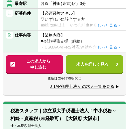
最寄駅
各線「神田(東京)駅」3分
応募条件
【必須経験スキル】
▽いずれかに該当する方
■簿記2級以上、かつ会計事務所or経理実務経
験2年以上（法人税申告書作成経験必須）
仕事内容
【業務内容】
■税理士試験の簿財2科目合格者以上（+法人
■会計/税務支援（継続）
or消費or相続1科目合格者歓迎）or 公認会計
・USGAAP/IFRS対応/連結を含む決算業務
士or 公認会計士試験短答合格者（実務経験な
・各種任意/法定監査
しでも歓迎）
・税務顧問（税務相談）
この求人から
求人を詳しく見る
・法人税/消費税/償却資産税の申告代行
申し込む
【求める人材】
・入出金、記帳、給与計算等事務代行
■ 謙虚さと素直さがある方（コミュニケーシ
・資産税（相続対策）コンサルティング
更新日
2026年08月03日
ョンと協力）
■コミュニケーション能力が高く人と信頼関
J-TAP税理士法人 の求人一覧を見る
■税務支援（スポット）
係を構築できる方（コミュニケーションと協
・個人/相続の申告代行
力）
・税務面の調査（税務DD）
■悪いことも含めあらゆる事象を自己成長機
・組織再編ストラクチャーの検討/実行支援
会だと捉えることができる（主体性）
税務スタッフ｜独立系大手税理士法人！中小税務～
■成長意欲が高い（プロフェッショナリズ
相続・資産税 (未経験可）【大阪府 大阪市】
※経験スキルによってお任せする業務は異な
ム）
ります。
辻・本郷税理士法人