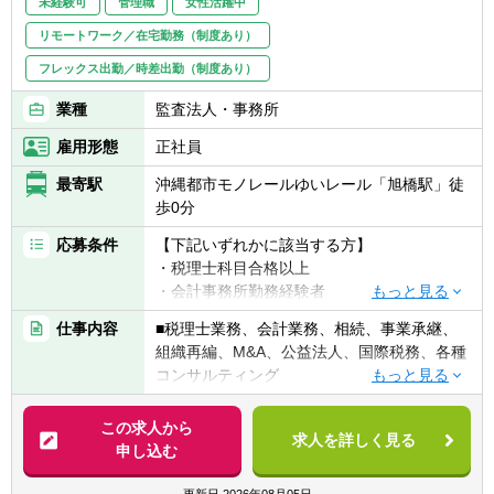
未経験可
管理職
女性活躍中
リモートワーク／在宅勤務（制度あり）
フレックス出勤／時差出勤（制度あり）
業種
監査法人・事務所
雇用形態
正社員
最寄駅
沖縄都市モノレールゆいレール「旭橋駅」徒
歩0分
応募条件
【下記いずれかに該当する方】
・税理士科目合格以上
・会計事務所勤務経験者
・公認会計士（監査経験1年以上ある方)※税
仕事内容
■税理士業務、会計業務、相続、事業承継、
務業務未経験会計士の方も歓迎いたしま
組織再編、M&A、公益法人、国際税務、各種
す！！
コンサルティング
・普通自動車免許
【法人全体の特色】
この求人から
求人を詳しく見る
■業界トップレベルの規模でお客様に対して
申し込む
【求める人物像】
サービス提供しています。
■税務・会計にとどまらず、総合的な観点か
■チーム連携：税理士、公認会計士、中小企