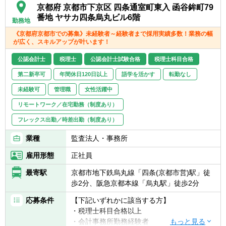
京都府 京都市下京区 四条通室町東入 函谷鉾町79
です。
番地 ヤサカ四条烏丸ビル6階
勤務地
《京都府京都市での募集》未経験者～経験者まで採用実績多数！業務の幅
が広く、スキルアップが叶います！
公認会計士
税理士
公認会計士試験合格
税理士科目合格
第二新卒可
年間休日120日以上
語学を活かす
転勤なし
未経験可
管理職
女性活躍中
リモートワーク／在宅勤務（制度あり）
フレックス出勤／時差出勤（制度あり）
業種
監査法人・事務所
雇用形態
正社員
最寄駅
京都市地下鉄烏丸線「四条(京都市営)駅」徒
歩2分、阪急京都本線「烏丸駅」徒歩2分
応募条件
【下記いずれかに該当する方】
・税理士科目合格以上
・会計事務所勤務経験者