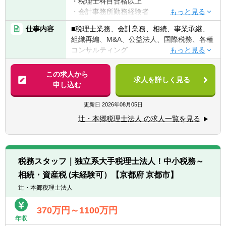
・税理士科目合格以上
・会計事務所勤務経験者
・公認会計士（監査経験1年以上ある方)※税
仕事内容
■税理士業務、会計業務、相続、事業承継、
務業務未経験会計士の方も歓迎いたしま
組織再編、M&A、公益法人、国際税務、各種
す！！
コンサルティング
・普通自動車免許
【法人全体の特色】
この求人から
求人を詳しく見る
■業界トップレベルの規模でお客様に対して
申し込む
【求める人物像】
サービス提供しています。
■税務・会計にとどまらず、総合的な観点か
■チーム連携：税理士、公認会計士、中小企
更新日
2026年08月05日
ら経営コンサルティングに携りたい方
業診断士など、税務・会計に関わる様々な分
■経験・能力をフルに発揮できる環境で働き
辻・本郷税理士法人 の求人一覧を見る
野のエキスパートが集結し、案件によって
たい方
は、互いにチームを組んで業務を進めること
があります。
【部署異動について】
■広範囲な取扱業務
■フリーエージェント制度
税務スタッフ｜独立系大手税理士法人！中小税務～
一般企業をはじめ、医療法人、公益法人、社
・年に2回上司を通さずに直接人事へ依頼を
相続・資産税 (未経験可）【京都府 京都市】
会福祉法人、地方公共団体、海外法人、個人
出すことが可能です。
と幅広いお客様に対して、税務・会計サービ
辻・本郷税理士法人
・希望が通る確率はおおよそ約60％程度で
スを提供しています。
す。
370万円～1100万円
・また、全国に拠点があるため、ご家庭の事
年収
情によって比較的自由に変更することが可能