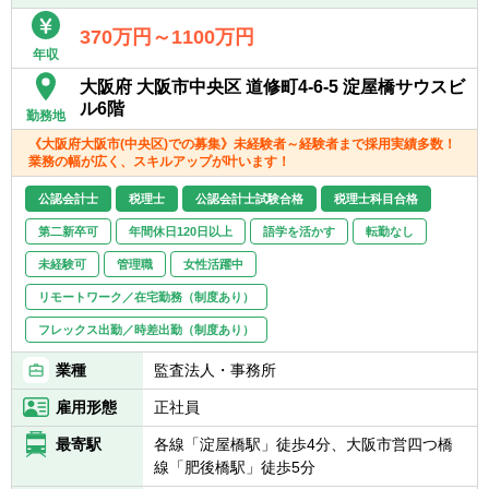
＜在宅勤務について＞
業務に慣れていただくまでは基本的に出社い
370万円～1100万円
年収
ただく前提となり、慣れてきてから最大週1
～2日のリモートワークが可能です。
大阪府 大阪市中央区 道修町4-6-5 淀屋橋サウスビ
ル6階
勤務地
《大阪府大阪市(中央区)での募集》未経験者～経験者まで採用実績多数！
業務の幅が広く、スキルアップが叶います！
公認会計士
税理士
公認会計士試験合格
税理士科目合格
第二新卒可
年間休日120日以上
語学を活かす
転勤なし
未経験可
管理職
女性活躍中
リモートワーク／在宅勤務（制度あり）
フレックス出勤／時差出勤（制度あり）
業種
監査法人・事務所
雇用形態
正社員
最寄駅
各線「淀屋橋駅」徒歩4分、大阪市営四つ橋
線「肥後橋駅」徒歩5分