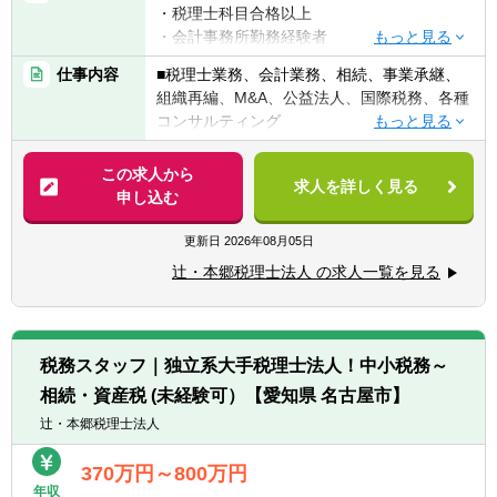
・税理士科目合格以上
・会計事務所勤務経験者
・公認会計士（監査経験1年以上ある方)※税
仕事内容
■税理士業務、会計業務、相続、事業承継、
務業務未経験会計士の方も歓迎いたしま
組織再編、M&A、公益法人、国際税務、各種
す！！
コンサルティング
・普通自動車免許
【法人全体の特色】
この求人から
求人を詳しく見る
■業界トップレベルの規模でお客様に対して
申し込む
【求める人物像】
サービス提供しています。
■税務・会計にとどまらず、総合的な観点か
■チーム連携：税理士、公認会計士、中小企
更新日
2026年08月05日
ら経営コンサルティングに携りたい方
業診断士など、税務・会計に関わる様々な分
■経験・能力をフルに発揮できる環境で働き
辻・本郷税理士法人 の求人一覧を見る
野のエキスパートが集結し、案件によって
たい方
は、互いにチームを組んで業務を進めること
があります。
【部署異動について】
■広範囲な取扱業務
■フリーエージェント制度
税務スタッフ｜独立系大手税理士法人！中小税務～
一般企業をはじめ、医療法人、公益法人、社
・年に2回上司を通さずに直接人事へ依頼を
相続・資産税 (未経験可）【愛知県 名古屋市】
会福祉法人、地方公共団体、海外法人、個人
出すことが可能です。
と幅広いお客様に対して、税務・会計サービ
辻・本郷税理士法人
・希望が通る確率はおおよそ約60％程度で
スを提供しています。
す。
370万円～800万円
・また、全国に拠点があるため、ご家庭の事
年収