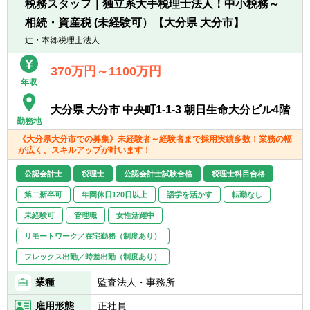
■フリーエージェント制度
税務スタッフ｜独立系大手税理士法人！中小税務～
一般企業をはじめ、医療法人、公益法人、社
・年に2回上司を通さずに直接人事へ依頼を
相続・資産税 (未経験可）【大分県 大分市】
会福祉法人、地方公共団体、海外法人、個人
出すことが可能です。
と幅広いお客様に対して、税務・会計サービ
辻・本郷税理士法人
・希望が通る確率はおおよそ約60％程度で
スを提供しています。
す。
370万円～1100万円
・また、全国に拠点があるため、ご家庭の事
年収
情によって比較的自由に変更することが可能
です。
大分県 大分市 中央町1-1-3 朝日生命大分ビル4階
勤務地
《大分県大分市での募集》未経験者～経験者まで採用実績多数！業務の幅
が広く、スキルアップが叶います！
公認会計士
税理士
公認会計士試験合格
税理士科目合格
第二新卒可
年間休日120日以上
語学を活かす
転勤なし
未経験可
管理職
女性活躍中
リモートワーク／在宅勤務（制度あり）
フレックス出勤／時差出勤（制度あり）
業種
監査法人・事務所
雇用形態
正社員