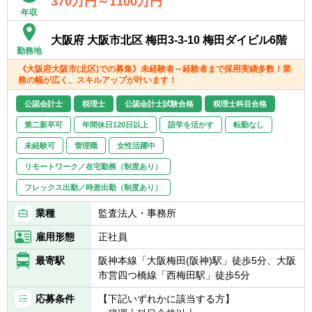
370万円～1100万円
・また、全国に拠点があるため、ご家庭の事
年収
情によって比較的自由に変更することが可能
です。
大阪府 大阪市北区 梅田3-3-10 梅田ダイビル6階
勤務地
《大阪府大阪市(北区)での募集》未経験者～経験者まで採用実績多数！業
務の幅が広く、スキルアップが叶います！
公認会計士
税理士
公認会計士試験合格
税理士科目合格
第二新卒可
年間休日120日以上
語学を活かす
転勤なし
未経験可
管理職
女性活躍中
リモートワーク／在宅勤務（制度あり）
フレックス出勤／時差出勤（制度あり）
業種
監査法人・事務所
雇用形態
正社員
最寄駅
阪神本線「大阪梅田(阪神)駅」徒歩5分、大阪
市営四つ橋線「西梅田駅」徒歩5分
応募条件
【下記いずれかに該当する方】