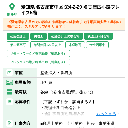
情によって比較的自由に変更することが可能
愛知県 名古屋市中区 栄4-2-29 名古屋広小路プレ
です。
イス5階
勤務地
《愛知県名古屋市での募集》未経験者～経験者まで採用実績多数！業務の
幅が広く、スキルアップが叶います！
公認会計士
税理士
公認会計士試験合格
税理士科目合格
第二新卒可
年間休日120日以上
未経験可
女性活躍中
リモートワーク／在宅勤務（制度あり）
フレックス出勤／時差出勤（制度あり）
業種
監査法人・事務所
雇用形態
正社員
最寄駅
各線「栄(名古屋)駅」徒歩3分
応募条件
【下記いずれかに該当する方】
・税理士科目合格以上
・会計事務所勤務経験者
・公認会計士（監査経験1年以上ある方)※税
仕事内容
■税理士業務、会計業務、相続、事業承継、
務業務未経験会計士の方も歓迎いたしま