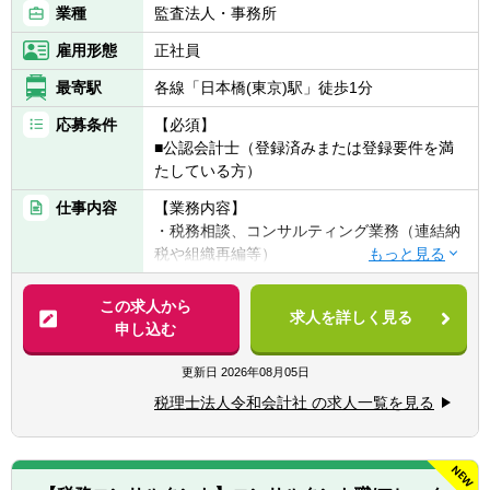
業種
監査法人・事務所
雇用形態
正社員
最寄駅
各線「日本橋(東京)駅」徒歩1分
応募条件
【必須】
■公認会計士（登録済みまたは登録要件を満
たしている方）
仕事内容
【業務内容】
・税務相談、コンサルティング業務（連結納
税や組織再編等）
・税金計算
・各種税務申告書作成
この求人から
求人を詳しく見る
・年末調整、確定申告業務
申し込む
・法人設立に関する手続き及び届出
・M＆A業務（税務DD等）
更新日
2026年08月05日
様々な企業の税務業務を通し幅広い経験が積
税理士法人令和会計社 の求人一覧を見る
めます。
※税務関連の業務100％となります。
【同社で働くポイント】