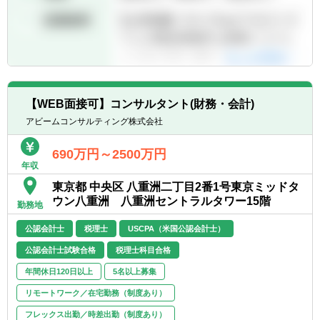
【WEB面接可】コンサルタント(財務・会計)
アビームコンサルティング株式会社
690万円～2500万円
年収
東京都 中央区 八重洲二丁目2番1号東京ミッドタ
ウン八重洲 八重洲セントラルタワー15階
勤務地
公認会計士
税理士
USCPA（米国公認会計士）
公認会計士試験合格
税理士科目合格
年間休日120日以上
5名以上募集
リモートワーク／在宅勤務（制度あり）
フレックス出勤／時差出勤（制度あり）