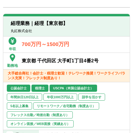
転職お役立ち情報
ご利用ガイド
経理業務｜経理【東京都】
非公開求人とは？
丸紅株式会社
サービス紹介
700万円～1500万円
年収
転職お役立ち情報
東京都 千代田区 大手町1丁目4番2号
業界情報
勤務地
大手総合商社！会計士・税理士歓迎！テレワーク推奨！ワークライフバラ
求人情報
ンス充実！フレックス制度あり！
公認会計士
税理士
USCPA（米国公認会計士）
年間休日120日以上
年収1000万円以上
語学を活かす
5名以上募集
リモートワーク／在宅勤務（制度あり）
フレックス出勤／時差出勤（制度あり）
オンライン面接／WEB面接（実績あり）