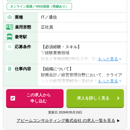
オンライン面接／WEB面接（実績あり）
業種
IT／通信
雇用形態
正社員
最寄駅
応募条件
【必須経験・スキル】
▽経験業務領域
社会人実務経験2年以上で、以下のいずれか
の要件を満たす方。
仕事内容
【組織について】
財務会計／経営管理分野において、クライア
■コンサルティングファームでの実務経験を
ントの経営課題解決に直結するコンサルティ
お持ちの方
ング業務を行っている組織です。
■事業会社において以下のご経験をお持ち
CFO機能の中核である経理・財務部門、経営
この求人から
で、今後財務・会計コンサルタントとして活
求人を詳しく見る
企画部門に対し、「業務プロセスの効率化」
申し込む
躍することを希望する方
「経営情報の可視化」「事業継続への適応」
①社内IT部門などで社内SE/コンサルとして
の3つの視点から、「Solution」「Process」
更新日
2026年05月19日
財務・会計システムの導入・運用・改善経験
「Analysis」の３つの分類にてDigital技術を
②会計×ITの改革推進経験や、BIツールを用い
アビームコンサルティング株式会社 の求人一覧を見る
最大限に活用した多様なサービスを提供しま
た分析経験
す。