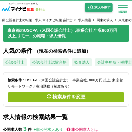
求人を探す
MENU
公認会計士の転職・求人 マイナビ転職 会計士
求人検索
関東の求人
東京都の
東京都のUSCPA（米国公認会計士）,事業会社,年収800万円
以上,リモー...の転職・求人情報
人気の条件
（現在の検索条件に追加）
公認会計士の求人
公認会計士
公認会計士試験合格
監査法人
会計事務所・税理士
監査法人の求人
公認会計士試験合格向けの求人
検索条件：
USCPA（米国公認会計士）
事業会社
800万円以上
東京都
リモートワーク／在宅勤務（制度あり）
USCPA（米国公認会計士）の求人
検索条件を変更
女性会計士の転職
求人情報の検索結果一覧
個別転職相談会・セミナー
3
公開求人数
件
+非公開求人あり
非公開求人とは