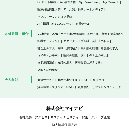
ECサイト構築・D2C事業支援
My CareerStudy
My CareerID
医療施設情報メディア
お買い物サポートメディア
マンスリーマンション予約
AIを活用したSEOコンテンツ支援ツール
人材派遣・紹介
人材派遣
Web・ゲーム業界の転職
20代・第二新卒
新卒紹介
転職エージェント
エグゼクティブ転職
会計士の転職
税理士の求人・転職
顧問紹介
薬剤師の転職
看護師の求人
コメディカル求人
医師の転職・求人
保育士の求人
無期雇用派遣
介護の求人
医療業界の経営支援
外国人材の紹介
法人向け
研修サービス
業務効率化支援（BPO）
発送代行
貸会議室・スタジオ
社宅・社員寮手配
リファレンスチェック
株式会社マイナビ
会社概要
アクセス
サスティナビリティ
採用
グループ企業
個人情報保護方針