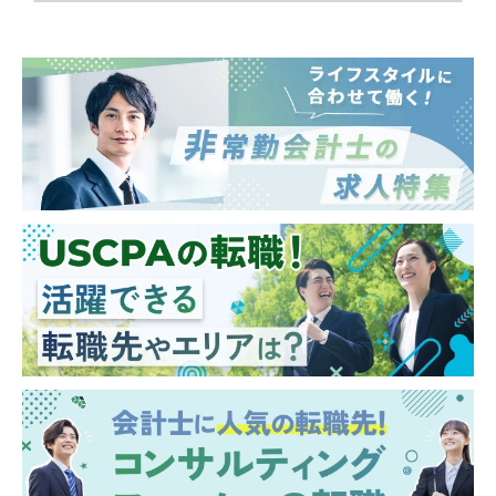
■グループ会社支援：決算業務、開示書類作
成支援、REIT顧客の決算業務、英文財務諸表
組替え
■その他、同社および同社グループが提供す
るサービスにおいて、会計士の知見を必要と
する業務
※入社直後に株式会社宝印刷D&IR研究所に出
向