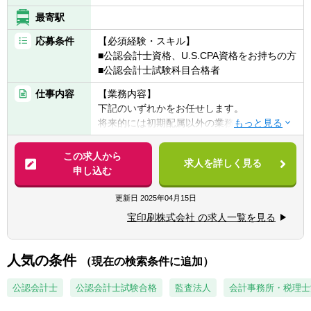
（OBIC7, STRAVIS, DivaSystem, Biz∫, HUE
など）
最寄駅
■SAP認定資格
応募条件
【必須経験・スキル】
- SAP Certified Technology
■公認会計士資格、U.S.CPA資格をお持ちの方
- SAP Certified Application
■公認会計士試験科目合格者
- SAP Certified Development
■IPA高度情報処理技術者資格
仕事内容
【業務内容】
下記のいずれかをお任せします。
【求める人物像】
将来的には初期配属以外の業務にも携わる機
◎会計・財務・経営管理を軸としてクライア
会がございます。
ントの経営課題を解決し、クライアントに持
※お任せする業務は選考を通じて決定してい
この求人から
続可能な変革をもたらすコンサルティングに
求人を詳しく見る
きます。
申し込む
従事したい方
【具体的には】
更新日
2025年04月15日
◎上記のコンサルティングプロジェクトにお
社内公認会計士として、決算業務・開示書類
宝印刷株式会社 の求人一覧を見る
いて、業務／業種（＝ビジネス）とテクノロ
の作成支援、およびこれらに関するコンサル
ジーの知見、ノウハウに基づいて、クライア
ティング等をIFRSに基づいて行っていただき
ントに価値（バリュー）を発揮し、CFOが進
ます。
人気の条件
（現在の検索条件に追加）
める変革を共に成し遂げたい方
■WEBサイト掲載用の研究員レポートの執
筆、研究機関紙への調査分析レポート掲載
公認会計士
公認会計士試験合格
監査法人
会計事務所・税理士
■内部外部セミナー講師