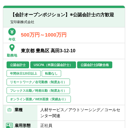
③経営企画や財務、経理業務の経験
そのため、戦略構想フェーズから具体的な業
務改善／実行まで幅広く裁量を持った業務が
※マネージャー以上の場合は、コンサルタン
【会計オープンポジション】※公認会計士の方歓迎
可能です。
ト実務経験またはプロジェクトマネジメント
宝印刷株式会社
の経験が必須要件。
【入社後のアサイン想定プロジェクト】
500万円～1000万円
入社後のアサイン先や業務内容(役割)は、即
【歓迎経験・スキル】
年収
戦力としてクライアントに価値を提供できる
▽経験業務
業務領域／業種／テクノロジーの専門性と、
■プロジェクトベースの業務経験
東京都 豊島区 高田3-12-10
今後の中長期的なキャリア志向を伺い、双方
勤務地
■部門横断での業務経験
を勘案して決定します。
■社内、部内の業務改善活動経験
公認会計士
USCPA（米国公認会計士）
公認会計士試験合格
会計・財務・内部統制・BI(Business
Intelligence)等の経営管理分野において、ク
年間休日120日以上
転勤なし
▽スキル
ライアントの経営課題解決・持続可能な変革
以下ソリューションの導入/構築に関わるプロ
リモートワーク／在宅勤務（制度あり）
をもたらすコンサルティング(＝CFO支援)を
ジェクト経験者は歓迎します。
行います。具体的には、KPIの再定義、グロ
フレックス出勤／時差出勤（制度あり）
■SAP（FI/CO/PS 他）
ーバル連結経営の導入、内部統制の強化、
■Oracle
オンライン面接／WEB面接（実績あり）
DX（データ分析・活用、IT/AIを利用した業
■Anaplan
務高度化など多数）案件等のプロジェクトに
業種
人材サービス／アウトソーシング／コールセ
■Kyriba
従事することになります。
ンター関連
■BlackLine
■その他財務・会計システムのご経験
雇用形態
正社員