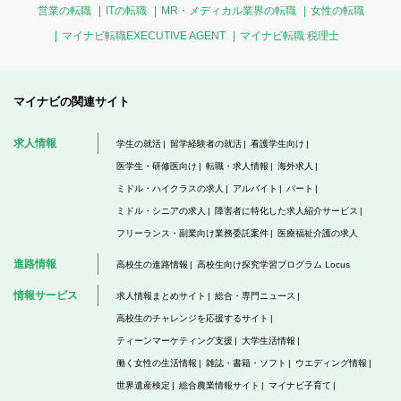
営業の転職
ITの転職
MR・メディカル業界の転職
女性の転職
マイナビ転職EXECUTIVE AGENT
マイナビ転職 税理士
マイナビの関連サイト
求人情報
学生の就活
留学経験者の就活
看護学生向け
医学生・研修医向け
転職・求人情報
海外求人
ミドル・ハイクラスの求人
アルバイト
パート
ミドル・シニアの求人
障害者に特化した求人紹介サービス
フリーランス・副業向け業務委託案件
医療福祉介護の求人
進路情報
高校生の進路情報
高校生向け探究学習プログラム Locus
情報サービス
求人情報まとめサイト
総合・専門ニュース
高校生のチャレンジを応援するサイト
ティーンマーケティング支援
大学生活情報
働く女性の生活情報
雑誌・書籍・ソフト
ウエディング情報
世界遺産検定
総合農業情報サイト
マイナビ子育て