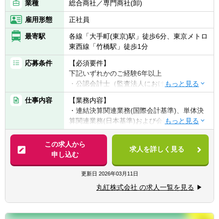
業種
総合商社／専門商社(卸)
雇用形態
正社員
最寄駅
各線「大手町(東京)駅」徒歩6分、東京メトロ
東西線「竹橋駅」徒歩1分
応募条件
【必須要件】
下記いずれかのご経験6年以上
・公認会計士（監査法人における監査実務、
財務アドバイザリー業務）
仕事内容
【業務内容】
・税理士法人における申告実務、税務コンサ
・連結決算関連業務(国際会計基準)、単体決
ルティング業務
算関連業務(日本基準)および会計監査対応業
・大手企業における財務、会計、税務関連業
務等
務
・全社予算管理業務
この求人から
求人を詳しく見る
・法人税、消費税等の申告・納税・税務調査
申し込む
【望ましい資格】
対応業務
・日本公認会計士協会準会員の資格保有(公認
・全社税務戦略の企画・立案業務
更新日
2026年03月11日
会計士試験合格者)
・税理士資格保有(税理士法人での実務経験が
丸紅株式会社 の求人一覧を見る
入社当初は上記の決算関連業務あるいは税務
望ましい)
関連業務を担当することになります。その
後、部内のローテーションなどを通じて、経