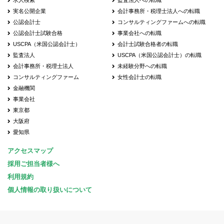
求人検索
監査法人への転職
実名公開企業
会計事務所・税理士法人への転職
公認会計士
コンサルティングファームへの転職
公認会計士試験合格
事業会社への転職
USCPA（米国公認会計士）
会計士試験合格者の転職
監査法人
USCPA（米国公認会計士）の転職
会計事務所・税理士法人
未経験分野への転職
コンサルティングファーム
女性会計士の転職
金融機関
事業会社
東京都
大阪府
愛知県
アクセスマップ
採用ご担当者様へ
利用規約
個人情報の取り扱いについて