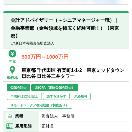
打ち手を探る事業の現場で得た経験を糧に、
のアドバイザリー業務を提供しています。
専門スキルを伸ばせます。
また、上記業務に関し、主として財務会計ア
・伝統的に財務部門の裁量や権限があり、
ドバイザリーの専門家の観点から財務諸表監
CFOとの距離も近く、グローバルな経営に最
会計アドバイザリー（～シニアマネージャー職）｜
査に従事することもあります。
も近いところで、数値発信や英語も交えた議
金融事業部（金融領域を幅広く経験可能！）【東京
論を通じて貢献していきます。
都】
・日立の経理財務部門の育成方針はマルチキ
EY新日本有限責任監査法人
ャリアパスであり、3～5年を目安に業務や部
をローテーションしながら、スキルの幅を広
500万円～1000万円
げていただきます。
年収
ジェネラリストとして、最初は会計という
分野で活躍していただき、その後は例えば財
東京都 千代田区 有楽町1-1-2 東京ミッドタウン
務、税務、M&Aサポートなど別の領域を経験
日比谷 日比谷三井タワー
勤務地
するキャリアパスもあれば、日立の会計にこ
の人あり！といわれるようなスペシャリスト
公認会計士
USCPA（米国公認会計士）
をめざすことも可能です。育成プログラムや
年間休日120日以上
語学を活かす
未経験可
職場支援は充実しています。
リモートワーク／在宅勤務（制度あり）
【働く環境】
業種
監査法人・事務所
①財務統括本部における会計業務は、経理部
(決算・法定開示等の財務会計を担当)と財務
雇用形態
正社員
戦略部(予算管理等、日立グループ業績を取り