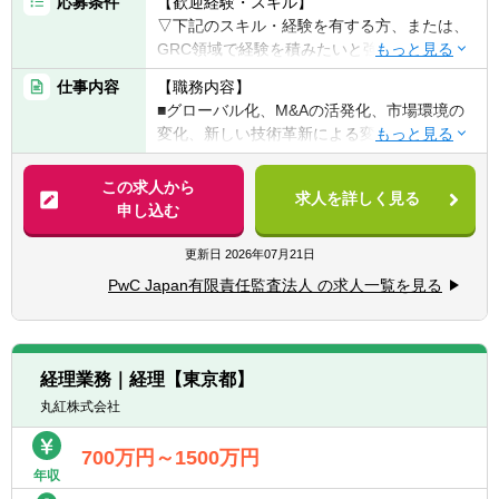
応募条件
【歓迎経験・スキル】
▽下記のスキル・経験を有する方、または、
GRC領域で経験を積みたいと強く希望しチャ
レンジ意欲を有する方
仕事内容
【職務内容】
■コンサルティングファーム、または、監査
■グローバル化、M&Aの活発化、市場環境の
法人等でGRC領域のご経験を有する方
変化、新しい技術革新による変化、規制変
※上記以外に経営戦略、M&A、組織再編、海
更、労働人口減少、内部不正、サイバー犯
外進出、業務効率化などクライアントにとっ
罪、自然災害など、企業が対応すべきリスク
この求人から
て需要なプロジェクトに従事した経験がある
求人を詳しく見る
は多様化し、日々変動しています。
申し込む
方も可
■また、企業は持続的な成長と中長期的な企
■グローバルに展開する企業や金融機関で事
業価値向上の観点から、実効的なガバナンス
更新日
2026年07月21日
業企画、経営企画、海外管理部、RHQでの事
の構築がよりいっそう求められています。
業経験、リスクマネジメントや内部監査等の
PwC Japan有限責任監査法人 の求人一覧を見る
■そのような状況の中、事業アイデアの誕生
経験を有する方
からグローバル企業に成長するまでの企業の
■法務、コンプライアンス、IT・セキュリテ
様々なステージに応じ、企業のニーズを一か
ィ等の本部機能に所属をしながら、全社プロ
ら把握し、パートナーとして会社と一緒に企
ジェクトの企画や推進経験を有する方
経理業務｜経理【東京都】
業価値を向上させることが期待されていま
丸紅株式会社
す。
▽また、下記能力・経験等があれば尚歓迎い
たします。
700万円～1500万円
■日々変化する環境に適応し、クライアント
■事業会社の海外拠点でのビジネス経験
年収
開拓からデリバリーまでの全てのフェーズで
■BIツールやSQLのスキルを活用し、データ