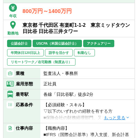
■海外進出・上場の場面で：
800万円～1400万円
年収
・IFRS・US GAAP等導入支援
・海外上場、米国ファイリング（F-4等）支
東京都 千代田区 有楽町1-1-2 東京ミッドタウン
援
日比谷 日比谷三井タワー
勤務地
■組織・業務の再編・改善の場面で：
公認会計士
USCPA（米国公認会計士）
アクチュアリー
・組織再編に係る会計支援
年間休日120日以上
語学を活かす
転勤なし
・決算早期化を含む決算プロセス変更支援
・管理会計の高度化支援
リモートワーク／在宅勤務（制度あり）
・経理・決算オペレーション支援
業種
監査法人・事務所
※ポジションはご経験、スキルを考慮して選
雇用形態
正社員
考後に確定します
最寄駅
各線「日比谷駅」徒歩2分
応募条件
【必須経験・スキル】
▽以下のいずれかの経験を有する方
■保険会社の財務経理部門、又は、コンサル
ティング業界（会計関連・内部統制等）での
仕事内容
【職務内容】
経験。JICPA資格又はUSCPA資格（3科目以
■IFRS（国際会計基準）導入支援、新会計基
上合格者）を希望。