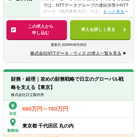
【組織】
■税理士有資格者
では、NTTデータグループの連結決算やNTT
アカウンティング事業部 第三サービス部
データ（国内事業会社）の会計制度業務とい
決算担当 約50名
【求められる人物像】
った、高度な専門性を必要とする財務経理業
アカウンティング事業部 第四サービス部
■メンバーの育成・指導など、マネジメント
務もアウトソーシング先として請け負ってお
会計制度担当 約15名
この求人から
業務の経験
求人を詳しく見る
ります。今後もより一層の成長を続けるNTT
※アカウンティング事業部全体所属員数 約
申し込む
データグループの大規模な財務経理業務に対
180名
【キャリアパス】
し、専門的な知見をもとに、主体的に幅広く
※事業部全体で公認会計士有資格者が4名（米
更新日
2026年08月05日
■ご入社後は、5-8名前後の担当リーダーから
活躍してくださる仲間を募集いたします。
国公認会計士資格1名）です
スタートし、企業風土への慣れと業務習熟に
株式会社NTTデータ・ウィズ の求人一覧を見る
※部長40代、課長・課長代理ともに30代～40
あわせて、マネジメント対象範囲が拡がって
【職務内容】
代前半の比較的若いチームです。
いきます。
■NTTデータ連結決算に関する業務
また、シェアードサービス事業の高度化を牽
・NTTデータグループの連結決算値（海外会
■公認会計士および税理士の資格取得維持に
引する役割も期待しています。
財務・経理｜攻めの財務戦略で日立のグローバル戦
社対応含む）算定／決算報告資料作成
必要な費用については、会社で負担していま
■直近で想定されるキャリアアップとして
略を支える【東京】
・NTTデータ（国内事業会社）の単体決算、
す（手当の支給には別途条件あり）
は、NTTデータ及びグループ全体の連結決算
税務関連業務
株式会社日立製作所
を統括するマネージャー職（課長級）、NTT
■NTTデータ会計制度に関する業務
データ及びNTTデータグループの単体決算、
・会計制度の制改定（会計基準更改時等の影
680万円～760万円
税務を統括するマネージャー職（課長級）と
年収
響調査、論点整理・検討）
なります。
・現場プロジェクト等からの会計相談対応／
東京都 千代田区 丸の内
財務諸表/内部統制監査対応（監査人協議含
勤務地
む）