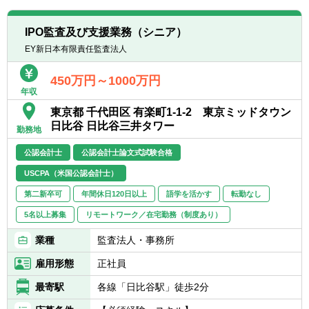
■経営管理体制や業務プロセスの整備支援
■株式上場のための会計制度の構築、導入支
IPO監査及び支援業務（シニア）
援
EY新日本有限責任監査法人
■株式公開に係る会計、税制、関係法令及び
諸規則に係るコンサルティング業務 など
450万円～1000万円
年収
東京都 千代田区 有楽町1-1-2 東京ミッドタウン
日比谷 日比谷三井タワー
勤務地
公認会計士
公認会計士論文式試験合格
USCPA（米国公認会計士）
第二新卒可
年間休日120日以上
語学を活かす
転勤なし
5名以上募集
リモートワーク／在宅勤務（制度あり）
業種
監査法人・事務所
雇用形態
正社員
最寄駅
各線「日比谷駅」徒歩2分