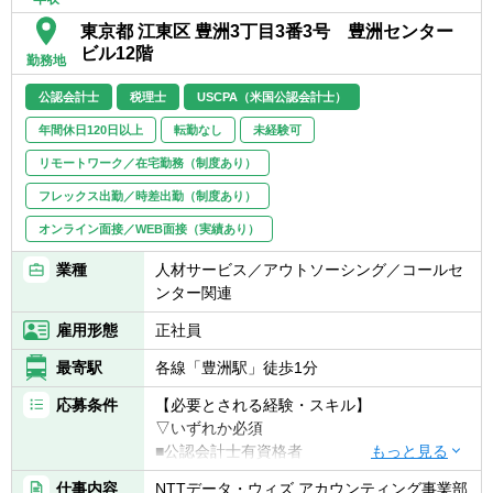
・会計制度の制改定（会計基準更改時等の影
税務を統括するマネージャー職（課長級）と
東京都 江東区 豊洲3丁目3番3号 豊洲センター
響調査、論点整理・検討）
なります。
ビル12階
・現場プロジェクト等からの会計相談対応／
勤務地
財務諸表/内部統制監査対応（監査人協議含
公認会計士
税理士
USCPA（米国公認会計士）
む）
年間休日120日以上
転勤なし
未経験可
【具体的には】
リモートワーク／在宅勤務（制度あり）
■職務内容に記載した業務について、チーム
メンバーが作成する資料を会計士や税理士の
フレックス出勤／時差出勤（制度あり）
目線でのチェックから始まり、監査対応等を
オンライン面接／WEB面接（実績あり）
含む、決算業務全般を経験した後に、マネジ
メント・全体統括を担当お任せする予定で
業種
人材サービス／アウトソーシング／コールセ
す。
ンター関連
■NTTグループの下、NTTデータグループも
雇用形態
正社員
2018年度からIFRSを導入しています。NTT
データグループは上場廃止となったものの、
最寄駅
各線「豊洲駅」徒歩1分
NTTグループにおけるその経営上の位置づ
け、業績開示の重要性は増加しており、特に
応募条件
【必要とされる経験・スキル】
決算業務においては、専門的な知見を十分に
▽いずれか必須
活かせる環境があります。
■公認会計士有資格者
■USCPA（米国公認会計士）有資格者
仕事内容
NTTデータ・ウィズ アカウンティング事業部