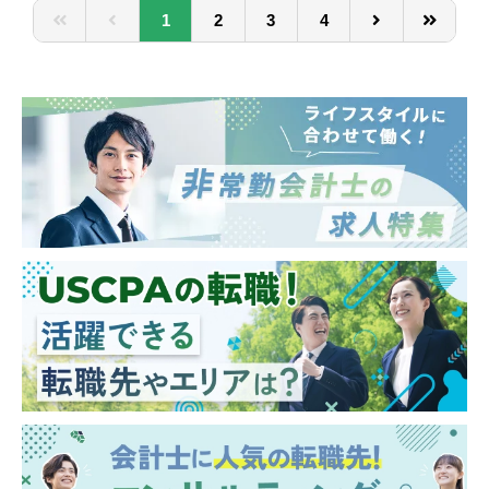
■監査法人、コンサルティングファームにお
1
2
3
4
ける実務経験
■英語実務経験