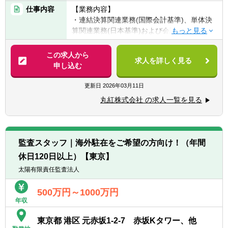
築支援含む）
財務アドバイザリー業務）
■コーポレートガバナンスコードに係る経験
仕事内容
【業務内容】
・グローバルコンプライアンスリスクアセス
・税理士法人における申告実務、税務コンサ
■日本公認会計士または海外CPA(USCPAを含
・連結決算関連業務(国際会計基準)、単体決
メントおよび高リスク領域の統制強化支援
ルティング業務
む)、公認内部監査人（CIA）、公認情報シス
算関連業務(日本基準)および会計監査対応業
・新法規制の調査および対応プラクティス支
・大手企業における財務、会計、税務関連業
テム監査人(CISA)、公認不正検査士
務等
援
務
（CFE）、公認AMLスペシャリスト（CAMS
・全社予算管理業務
■その他、GRC関連支援
この求人から
/ CAMS-Audit）、公認グルーバルサンクショ
求人を詳しく見る
・法人税、消費税等の申告・納税・税務調査
・BCPおよびオペレーショナルレジリエンス
申し込む
【望ましい資格】
ンスペシャリスト（CGSS）等の資格をお持
対応業務
態勢構築支援
・日本公認会計士協会準会員の資格保有(公認
ちの方
・全社税務戦略の企画・立案業務
・ESGリスク管理支援
更新日
2026年03月11日
会計士試験合格者)
■ビジネスレベルの英語力（海外出張可能な
・税理士資格保有(税理士法人での実務経験が
丸紅株式会社 の求人一覧を見る
レベル）
入社当初は上記の決算関連業務あるいは税務
望ましい)
関連業務を担当することになります。その
後、部内のローテーションなどを通じて、経
理・税務分野に関わる様々な業務経験を積む
監査スタッフ｜海外駐在をご希望の方向け！（年間
こととなります。将来的には、本人の希望や
休日120日以上）【東京】
適性を踏まえ、海外現地法人・支店および国
内外事業会社の経理・税務業務に就きます。
太陽有限責任監査法人
経理・税務担当として、複数回の海外駐在・
出向の可能性があります。
500万円～1000万円
年収
東京都 港区 元赤坂1-2-7 赤坂Kタワー、他