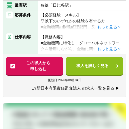
ケーション能力がある方
最寄駅
各線「日比谷駅」
・公認会計士や社外監査委員に決算書を提出
・世の中の事象の「なぜ」を問う事が出来る
・開示書類の作成
方
応募条件
【必須経験・スキル】
▽以下のいずれかの経験を有する方
【管理会計業務】
■金融機関の財務経理部門、又は、コンサル
・日立グループ全体の予算策定
ティング業界（会計関連・内部統制等）での
・各ビジネスユニットや子会社の予算策定支
仕事内容
【職務内容】
経験
援
■金融機関に特化し、グローバルネットワー
■監査法人での財務諸表監査・内部統制監査
・目標達成に向けた取り組みについての経営
クを活用しながら、金融に関する会計専門家
経験。JICPA試験合格者又はUSCPA（3科目
幹部との議論
及びその他の各分野の専門家でチームを構成
以上合格者）を希望
・内部報告を踏まえた外部報告(決算報告や
し、CFO及び経理財務部門が抱える様々なプ
この求人から
■業務内容に記載した領域に関する金融機関
Investor Day)ストーリーの検討
求人を詳しく見る
ロジェクトに対して、包括的な支援を行って
申し込む
の経営企画部門、リスク管理部門での経験。
・日立グループのグローバルな財務トランス
います。加えて、従来の経理財務領域にとど
かつ財務会計にも高い関心がある方
フォーメーションプロジェクト参画（管理会
まらず、企業価値向上に貢献するCFO及び関
更新日
2026年08月04日
■上記経験に当てはまらなくとも、JICPA又は
計制度の見直しや新連結管理システムの更
連部門のケイパビリティの高度化まで幅広く
USCPA試験合格者
EY新日本有限責任監査法人 の求人一覧を見る
新)
支援しています。
【語学力】
【配属組織について（概要・ミッション）】
【具体的に】
■日本語 ネイティブレベル
売上規模が約10兆円ある日立グループの経
■財務会計プロセス等の高度化支援
■英語（TOEC650点以上）推奨 ※
理・財務コーポレート部門として、経営のか
・IFRS（国際会計基準）導入、新会計基準対
※英語力は必須ではありませんが、入社後
じ取りの一端を担います。
応、財務報告プロセスの高度化・変革（ERP
伸ばしていただくと活躍の場が広がります。
社内・社外双方のステークホルダーに対し
導入・デジタル活用による各種施策）の支援