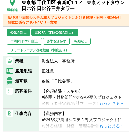
・IFRS等新会計基準や資本規制に対応したガ
東京都 千代田区 有楽町1-1-2 東京ミッドタウン
バナンス態勢構築・高度化の支援、デジタル
日比谷 日比谷三井タワー
勤務地
活用による業務プロセス改善、統合的データ
SAP及び周辺システム導入プロジェクトにおける経理・財務・管理会計
ガバナンス構築の支援等のサービスを提供し
領域に係るアドバイザリー業務
ています。
公認会計士
USCPA（米国公認会計士）
グローバルネットワークによる海外との連
年間休日120日以上
語学を活かす
転勤なし
携、デジタル活用に関する専門家等との連携
を前提に、国内外の金融機関に対する最先端
リモートワーク／在宅勤務（制度あり）
のアドバイザリー業務を提供しています。
業種
監査法人・事務所
また、上記業務に関し、主として財務会計ア
ドバイザリーの専門家の観点から財務諸表監
雇用形態
正社員
査に従事することもあります。
最寄駅
各線「日比谷駅」
応募条件
【必須経験・スキル】
■経理・財務部門でのSAP導入プロジェクト
経験（要件定義/設計フェーズ）またはそれに
準ずる知識・経験
仕事内容
【職務内容】
■英語力（初級レベル以上）
■SAP及び周辺システム導入プロジェクトに
おける経理・財務・管理会計領域に係る業務
【歓迎経験・スキル】