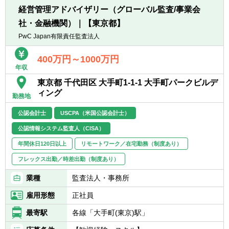
経営管理アドバイザリー（グローバル監査/事業会
社・金融機関）｜【東京都】
PwC Japan有限責任監査法人
400万円～1000万円
年収
東京都 千代田区 大手町1-1-1 大手町パークビルデ
ィング
勤務地
公認会計士
USCPA（米国公認会計士）
公認情報システム監査人（CISA）
年間休日120日以上
リモートワーク／在宅勤務（制度あり）
フレックス出勤／時差出勤（制度あり）
業種
監査法人・事務所
雇用形態
正社員
最寄駅
各線「大手町(東京)駅」