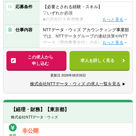
け、業績開示の重要性は増加しており、特に
応募条件
【必要とされる経験・スキル】
決算業務においては、専門的な知見を十分に
▽いずれか必須
活かせる環境があります。
■公認会計士有資格者
■USCPA（米国公認会計士）有資格者
仕事内容
NTTデータ・ウィズ アカウンティング事業部
【組織】
■税理士有資格者
では、NTTデータグループの連結決算やNTT
アカウンティング事業部 第三サービス部
データ（国内事業会社）の会計制度業務とい
決算担当 約50名
【求められる人物像】
った、高度な専門性を必要とする財務経理業
アカウンティング事業部 第四サービス部
■メンバーの育成・指導など、マネジメント
務もアウトソーシング先として請け負ってお
会計制度担当 約15名
この求人から
業務の経験
求人を詳しく見る
ります。今後もより一層の成長を続けるNTT
※アカウンティング事業部全体所属員数 約
申し込む
データグループの大規模な財務経理業務に対
180名
【キャリアパス】
し、専門的な知見をもとに、主体的に幅広く
※事業部全体で公認会計士有資格者が4名（米
更新日
2026年08月05日
■ご入社後は、5-8名前後の担当リーダーから
活躍してくださる仲間を募集いたします。
国公認会計士資格1名）です
スタートし、企業風土への慣れと業務習熟に
株式会社NTTデータ・ウィズ の求人一覧を見る
※部長40代、課長・課長代理ともに30代～40
あわせて、マネジメント対象範囲が拡がって
【職務内容】
代前半の比較的若いチームです。
いきます。
■NTTデータ連結決算に関する業務
また、シェアードサービス事業の高度化を牽
・NTTデータグループの連結決算値（海外会
■公認会計士および税理士の資格取得維持に
引する役割も期待しています。
【経理・財務】【東京都】
社対応含む）算定／決算報告資料作成
必要な費用については、会社で負担していま
■直近で想定されるキャリアアップとして
株式会社NTTデータ・ウィズ
・NTTデータ（国内事業会社）の単体決算、
す（手当の支給には別途条件あり）
は、NTTデータ及びグループ全体の連結決算
税務関連業務
を統括するマネージャー職（課長級）、NTT
非公開
■NTTデータ会計制度に関する業務
データ及びNTTデータグループの単体決算、
年収