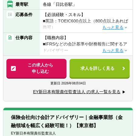
最寄駅
各線「日比谷駅」
纏める管理会計担当)の大きく二つがありま
す。
応募条件
【必須経験・スキル】
経理部は個別決算、連結決算合わせて30名
■英語：TOEIC600点以上（800点以上あれば
程度、財務戦略部は20名弱程度で構成されて
尚可）
います。
■MS Office（Word、Excel、PowerPoint）の
年齢層は20代後半～40代と幅広く、特に経
仕事内容
【職務内容】
実務操作スキル
理部はキャリア採用者も半数近くおり、多様
■IFRSなどの会計基準や財務報告に関するア
▽下記のいずれかに当てはまる方
な人財が活躍しています。
ドバイザリー
■国内外の公認会計士資格保有者もしくは全
②在宅勤務制度も活用しています。
■海外IPO、米国ファイリング（F-4等）の財
科目合格（特に優遇）
出社頻度は業務の状況にもよりますが、平
務会計アドバイザリー
この求人から
■会計基準に関する知識・経験（5年以上あれ
求人を詳しく見る
均週2～3日程度です。
■M&Aにおける会計・財務報告分野のアドバ
申し込む
ば尚可）
また繁忙期が事前にはっきりしているた
イザリー
■財務会計実務もしくは決算実務の経験（5年
め、夏季・冬季休暇などは計画的に長めに
■管理会計やコーポレートトレジャリーなど
更新日
2026年08月04日
以上あれば尚可）
（2週間超前後）とっています。
に関するアドバイザリー
■会計監査業務もしくはアドバイザリー業務
EY新日本有限責任監査法人 の求人一覧を見る
■各種のデジタルツールを用いた財務・会計
経験
※上記内容は、募集開始時点の内容であり、
プロセスの改善に関するアドバイザリー
入社後必要に応じて変更となる場合がござい
【歓迎経験・スキル】
ます。予めご了承ください。
＜プロジェクト例＞
■ERPや連結システムの実務経験があれば尚
保険会社向け会計アドバイザリー｜金融事業部（金
■海外M&Aの場面で：
可
融領域を幅広く経験可能！）【東京都】
・企業結合会計、連結会計支援
・PMI（買収後統合）支援
EY新日本有限責任監査法人