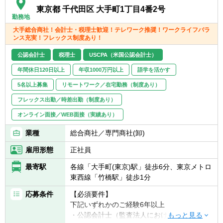
活躍したいという強いビジネスマインドをお
分析を活用したプロセスの改善・高度化の経
東京都 千代田区 大手町1丁目4番2号
持ちの方を募集しています。資格やバックグ
勤務地
験
ラウンドも異なる5か国以上の多様性に富ん
■GRCツールの導入経験、テクノロジーを活
大手総合商社！会計士・税理士歓迎！テレワーク推奨！ワークライフバラ
だチームの中で、海外のPwCメンバーやPwC
ンス充実！フレックス制度あり！
用した経営管理・リスク管理プロセスの改
Japan グループの各社と密接に連携したプロ
善・高度化の経験
公認会計士
税理士
USCPA（米国公認会計士）
ジェクトも多数あるため、チームワークとリ
■銀行・証券会社・保険会社やそのグループ
ーダーシップを発揮し、プロジェクトを強く
会社でコンプライアンス体制の構築や定性的
年間休日120日以上
年収1000万円以上
語学を活かす
推進することが期待されます。
なリスク管理（いわゆる2線業務）、内部監
5名以上募集
リモートワーク／在宅勤務（制度あり）
査の経験
【具体的には】
フレックス出勤／時差出勤（制度あり）
■海外拠点の内部監査、コンプライアンスモ
■ガバナンスおよび内部監査支援
ニタリングの経験
オンライン面接／WEB面接（実績あり）
・グローバルガバナンス態勢の設計・構築・
■不正リスクマネジメントに係る業務の経験
高度化支援（内部監査、企業全体のアシュア
業種
総合商社／専門商社(卸)
■グループ会社を含めたガバナンス運営、グ
ランス機能連携、企業風土改革、GRCツール
ローバル法務・コンプライアンス体制の構築
雇用形態
正社員
導入支援）
に関与した経験
・内部統制評価支援（JSOX/USSOX含む）
■リスクガバナンス、リスクアペタイトフレ
最寄駅
各線「大手町(東京)駅」徒歩6分、東京メトロ
・取締役会の実効性評価支援
ームワーク、統合的リスク管理の運営経験
東西線「竹橋駅」徒歩1分
・不正調査およびガバナンス再構築支援
■各種コンプライアンス違反（贈収賄、会計
■リスク管理およびコンプライアンス支援
応募条件
【必須要件】
不正及び品質偽装対応等）への対応経験
・グローバルリスク管理の設計・構築・高度
下記いずれかのご経験6年以上
■各業種特定の法規制・コンプライアンスの
化支援（TPRM（第三者リスク管理）体制構
・公認会計士（監査法人における監査実務、
対応経験（特に金融機関、製薬業界）