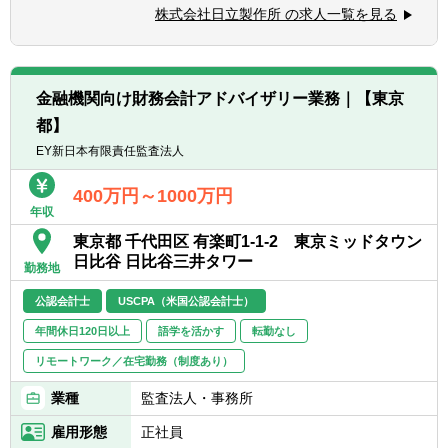
※アカウンティング事業部全体所属員数 約
財務統括本部は、CFOの下で中期経営計画・
【全職種共通（日立グループコンピテンシ
株式会社日立製作所 の求人一覧を見る
180名
予算・決算の取りまとめや作成など、日立グ
ー）】
※事業部全体で公認会計士有資格者が4名（米
ループ全体の経理財務を統括する部署です。
・People Champion（一人ひとりを活か
国公認会計士資格1名）です
単に数字の取りまとめや分析を行う受け身の
す）：
※部長40代、課長・課長代理ともに30代～40
姿勢ではなく、グループ各社や各ビジネスユ
多様な人財を活かすために、お互いを信頼
金融機関向け財務会計アドバイザリー業務｜【東京
代前半の比較的若いチームです。
ニットと積極的に関わり、それぞれの経営戦
しパフォーマンスを最大限に発揮できる安心
都】
略やグループ全体の変革に貢献していく「攻
安全な職場(インクルーシブな職場)をつく
■公認会計士および税理士の資格取得維持に
めの財務戦略」を進めています。
EY新日本有限責任監査法人
り、積極的な発言と成長を支援する。
必要な費用については、会社で負担していま
国内外のグループ会社と共に実績の分析や将
・Customer & Society Focus（顧客・社会起
す（手当の支給には別途条件あり）
来に向けた改善策の議論を行い、必要に応じ
400万円～1000万円
点で考える）：
年収
て社長やCFOへの報告や提言なども行いま
社会を起点に課題を捉え、常に誠実に行動
す。
東京都 千代田区 有楽町1-1-2 東京ミッドタウン
することを忘れずに、社内外の関係者と協創
日比谷 日比谷三井タワー
で成果に責任を持って社会に貢献する。
勤務地
【職務詳細】
・Innovation（イノベーションを起こす）：
第一線の担当者として、決算業務あるいは管
公認会計士
USCPA（米国公認会計士）
新しい価値を生み出すために、情熱を持っ
理会計業務のいずれかの担当からスタートい
て学び、現状に挑戦し、素早く応えて、イノ
年間休日120日以上
語学を活かす
転勤なし
ただきます。
ベーションを加速する。
リモートワーク／在宅勤務（制度あり）
【決算業務(個別決算/連結決算)】
【その他職種特有】
業種
監査法人・事務所
・財務諸表の作成
・社内関係部署への調整・折衝力がある方
・決算書の作成と準備
雇用形態
正社員
・ファシリテーション力、論理的なコミュニ
・決算の相談役