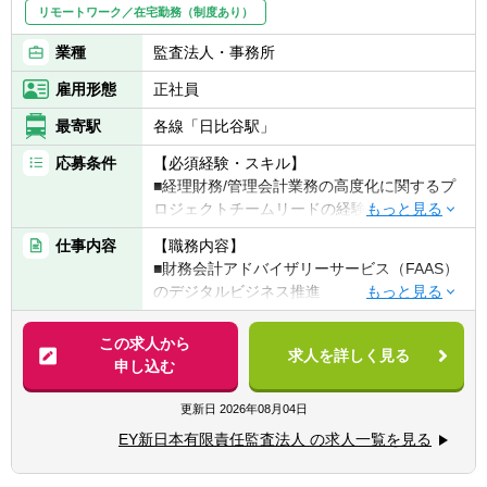
リモートワーク／在宅勤務（制度あり）
業種
監査法人・事務所
雇用形態
正社員
最寄駅
各線「日比谷駅」
応募条件
【必須経験・スキル】
■経理財務/管理会計業務の高度化に関するプ
ロジェクトチームリードの経験
■単体・連結決算プロセスの改善の提案やプ
仕事内容
【職務内容】
ロジェクトの経験
■財務会計アドバイザリーサービス（FAAS）
■英語力（中級レベル以上）
のデジタルビジネス推進
■Financial Transformation（経理財務業務の
【歓迎経験・スキル】
変革）にかかわるコンサルティングサービス
この求人から
■新規デジタルビジネス企画・推進・立上の
求人を詳しく見る
開発、企画構想～業務変革を推進するコンサ
申し込む
経験
ルティングプロジェクトの遂行
■米国公認会計士、公認会計士
■経理財務・管理会計業務の高度化に関する
更新日
2026年08月04日
プロジェクトチームリード
EY新日本有限責任監査法人 の求人一覧を見る
■単体・連結決算プロセス改善に関するプロ
ジェクトチームリード