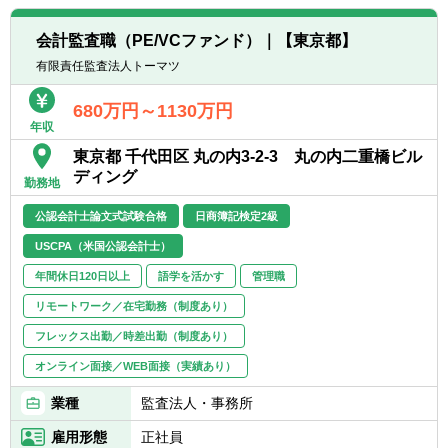
■ERP、会計システム、予算管理・業績管理
システム（EPM領域）、連結システムに関す
会計監査職（PE/VCファンド）｜【東京都】
るプロジェクトチームリード
有限責任監査法人トーマツ
【魅力】
680万円～1130万円
■海外M&A、海外進出支援にも携われるた
年収
め、英語を活かすこともできます。
東京都 千代田区 丸の内3-2-3 丸の内二重橋ビル
■財務経理のオペレーションを担うバックオ
ディング
フィス機能のほか、M&AやIPOなど企業の成
勤務地
長戦略を推進。CFOや経営陣のビジネスパー
公認会計士論文式試験合格
日商簿記検定2級
トナーとしてのやりがいを感じられます。
USCPA（米国公認会計士）
年間休日120日以上
語学を活かす
管理職
リモートワーク／在宅勤務（制度あり）
フレックス出勤／時差出勤（制度あり）
オンライン面接／WEB面接（実績あり）
業種
監査法人・事務所
雇用形態
正社員