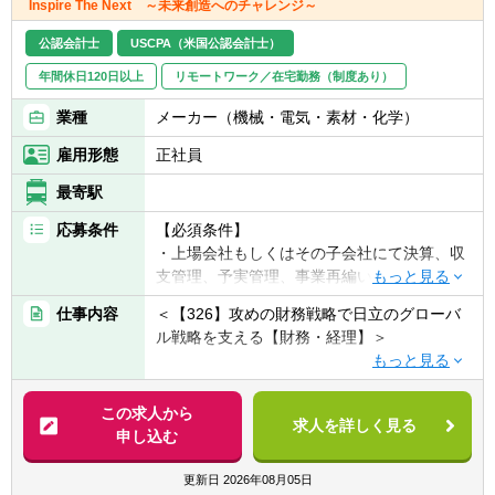
Inspire The Next ～未来創造へのチャレンジ～
【具体的には】
公認会計士
USCPA（米国公認会計士）
■職務内容に記載した業務について、チーム
年間休日120日以上
リモートワーク／在宅勤務（制度あり）
メンバーが作成する資料を会計士や税理士の
目線でのチェックから始まり、監査対応等を
業種
メーカー（機械・電気・素材・化学）
含む、決算業務全般を経験した後に、マネジ
メント・全体統括を担当お任せする予定で
雇用形態
正社員
す。
最寄駅
■NTTグループの下、NTTデータグループも
2018年度からIFRSを導入しています。NTT
応募条件
【必須条件】
データグループは上場廃止となったものの、
・上場会社もしくはその子会社にて決算、収
NTTグループにおけるその経営上の位置づ
支管理、予実管理、事業再編いずれかの経験
け、業績開示の重要性は増加しており、特に
をお持ちの方(2年以上)
決算業務においては、専門的な知見を十分に
仕事内容
＜【326】攻めの財務戦略で日立のグローバ
・TOEIC730点以上
活かせる環境があります。
ル戦略を支える【財務・経理】＞
【歓迎条件】
【組織】
【配属組織名】
・FP&Aもしくは連結決算のご経験をお持ち
アカウンティング事業部 第三サービス部
財務統括本部 経理部 もしくは 財務戦略部
この求人から
の方(2年以上)
求人を詳しく見る
決算担当 約50名
を想定
申し込む
アカウンティング事業部 第四サービス部
【求める人物像】※期待行動・コンピテンシ
会計制度担当 約15名
【職務概要】
更新日
2026年08月05日
ー等