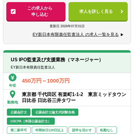
ユーザー側要件定義サポート（システム領域
■経理・財務部門での実務経験
は別メンバーがサポートします）
この求人から
■経理・財務業務の改善経験
求人を詳しく見る
■SAP及び周辺システムを活用した業務水準
申し込む
■USCPA、公認会計士の合格者、有資格者
の高度化・業務効率化施策の提案及び実行サ
ポート（システム領域は別メンバーがサポー
更新日
2026年07月31日
トします）
EY新日本有限責任監査法人 の求人一覧を見る
■業務マニュアル・関連プロセスの文書化
■データ移行テスト・ユーザートレーニン
グ・ユーザー受入テスト等支援
US IPO監査及び支援業務（マネージャー）
【魅力】
EY新日本有限責任監査法人
■海外M&A、海外進出支援にも携われるた
め、英語を活かすこともできます。
450万円～1000万円
■財務経理のオペレーションを担うバックオ
年収
フィス機能のほか、M&AやIPOなど企業の成
東京都 千代田区 有楽町1-1-2 東京ミッドタウン
長戦略を推進。CFOや経営陣のビジネスパー
日比谷 日比谷三井タワー
トナーとしてのやりがいを感じられます。
勤務地
公認会計士
公認会計士論文式試験合格
USCPA（米国公認会計士）
第二新卒可
年間休日120日以上
語学を活かす
転勤なし