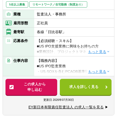
5名以上募集
リモートワーク／在宅勤務（制度あり）
業種
監査法人・事務所
雇用形態
正社員
最寄駅
各線「日比谷駅」
応募条件
【必須経験・スキル】
■US IPO支援業務に興味をお持ちの方
■業務設計、プロジェクトマネジメントスキ
ル
仕事内容
【職務内容】
■チーム管理経験
■US IPO監査業務
■高いコミュニケーションスキル
・US-SOXを含むPCAOB基準監査
■US IPO支援業務全般
【歓迎経験・スキル】
・クライアントが株式上場するまでのサポー
この求人から
■米国での監査実務経験若しくは日本国内に
求人を詳しく見る
トをし、上場会社に求められる内部統制の構
申し込む
おけるPCAOB基準監査経験
築・運用や会計処理等についてのアバイスを
■US-SOX監査経験若しくは導入サポート経験
提供しています。
更新日
2026年07月30日
■FAS系コンサルティングファームでの実務経
験
EY新日本有限責任監査法人 の求人一覧を見る
【IPO支援業務の例】
■英語力（目安：TOEIC740以上）
■短期調査