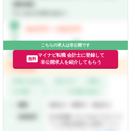
て、日立の現在と未来を示すことがミッショ
等のサービスを提供
ンです。
・財務会計と親和性の高い経営管理・資本政
策等戦略策定、管理会計高度化、バーゼル規
【携わる事業・ビジネス・サービス・製品な
制対応、市場・信用リスク管理高度化の支援
ど】
等のサービスを提供
日立グループの財務関連業務
■内部統制構築・高度化支援
こちらの求人は非公開です
【募集背景】
グローバルグループガバナンスの構築、海外
日立が世界で成長し続けるためには、日立グ
子会社内部統制構築・改善、デジタル活用に
マイナビ転職 会計士に登録して
ループ約600社をまとめた財務戦略が経営上
無料
よる業務プロセス改善、データアナリティク
非公開求人を紹介してもらう
ますます重要になっています。
スを活用した統制環境構築、統合的データガ
将来的な体制強化のため、財務統括本部の一
バナンス構築の支援等のサービスを提供
員として長期的に活躍いただける方を募集し
ています。
■サステナビリティ・気候変動・非財務情報
サービス
【ポジションの魅力・やりがい・キャリアパ
サステナビリティ、気候変動、非財務情報分
ス】
野の保証やアドバイザリーサービスを提供
・単体売上2兆円以上、グローバル連結売上
10兆円の舵取り役として、日立グループ約
グローバルネットワークによる海外との連
600社の財務戦略を企画立案します。
携、デジタル活用に関する専門家等との連携
・会計という分析軸を通じて事業を把握し、
を前提に、国内外の金融機関に対する最先端