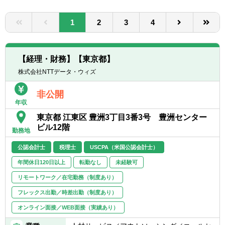
転職お役立ち情報
1
2
3
4
ご利用ガイド
非公開求人とは？
【経理・財務】【東京都】
サービス紹介
株式会社NTTデータ・ウィズ
転職お役立ち情報
非公開
年収
業界情報
東京都 江東区 豊洲3丁目3番3号 豊洲センター
ビル12階
求人情報
勤務地
公認会計士
税理士
USCPA（米国公認会計士）
年間休日120日以上
転勤なし
未経験可
リモートワーク／在宅勤務（制度あり）
フレックス出勤／時差出勤（制度あり）
オンライン面接／WEB面接（実績あり）