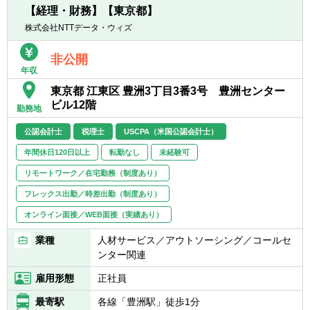
・NTTデータグループの連結決算値（海外会
引する役割も期待しています。
【経理・財務】【東京都】
社対応含む）算定／決算報告資料作成
■直近で想定されるキャリアアップとして
株式会社NTTデータ・ウィズ
・NTTデータ（国内事業会社）の単体決算、
は、NTTデータ及びグループ全体の連結決算
税務関連業務
を統括するマネージャー職（課長級）、NTT
非公開
■NTTデータ会計制度に関する業務
データ及びNTTデータグループの単体決算、
年収
・会計制度の制改定（会計基準更改時等の影
税務を統括するマネージャー職（課長級）と
東京都 江東区 豊洲3丁目3番3号 豊洲センター
響調査、論点整理・検討）
なります。
ビル12階
・現場プロジェクト等からの会計相談対応／
勤務地
財務諸表/内部統制監査対応（監査人協議含
公認会計士
税理士
USCPA（米国公認会計士）
む）
年間休日120日以上
転勤なし
未経験可
【具体的には】
リモートワーク／在宅勤務（制度あり）
■職務内容に記載した業務について、チーム
メンバーが作成する資料を会計士や税理士の
フレックス出勤／時差出勤（制度あり）
目線でのチェックから始まり、監査対応等を
オンライン面接／WEB面接（実績あり）
含む、決算業務全般を経験した後に、マネジ
メント・全体統括を担当お任せする予定で
業種
人材サービス／アウトソーシング／コールセ
す。
ンター関連
■NTTグループの下、NTTデータグループも
雇用形態
正社員
2018年度からIFRSを導入しています。NTT
データグループは上場廃止となったものの、
最寄駅
各線「豊洲駅」徒歩1分
NTTグループにおけるその経営上の位置づ