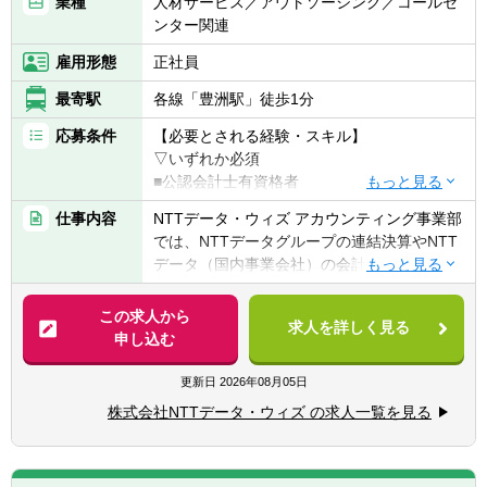
業種
人材サービス／アウトソーシング／コールセ
ンター関連
雇用形態
正社員
最寄駅
各線「豊洲駅」徒歩1分
応募条件
【必要とされる経験・スキル】
▽いずれか必須
■公認会計士有資格者
■USCPA（米国公認会計士）有資格者
仕事内容
NTTデータ・ウィズ アカウンティング事業部
■税理士有資格者
では、NTTデータグループの連結決算やNTT
データ（国内事業会社）の会計制度業務とい
【求められる人物像】
った、高度な専門性を必要とする財務経理業
■メンバーの育成・指導など、マネジメント
務もアウトソーシング先として請け負ってお
この求人から
業務の経験
求人を詳しく見る
ります。今後もより一層の成長を続けるNTT
申し込む
データグループの大規模な財務経理業務に対
【キャリアパス】
し、専門的な知見をもとに、主体的に幅広く
更新日
2026年08月05日
■ご入社後は、5-8名前後の担当リーダーから
活躍してくださる仲間を募集いたします。
スタートし、企業風土への慣れと業務習熟に
株式会社NTTデータ・ウィズ の求人一覧を見る
あわせて、マネジメント対象範囲が拡がって
【職務内容】
いきます。
■NTTデータ連結決算に関する業務
また、シェアードサービス事業の高度化を牽