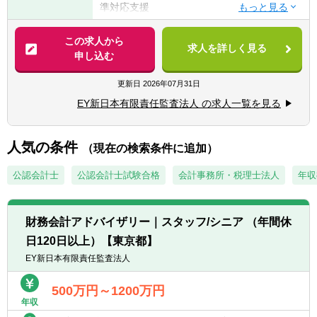
準対応支援
■監査法人での保険会社の財務諸表監査・内
・IFRS（国際会計基準）17号を中心とした保
部統制監査経験。JICPA資格又はUSCPA資格
険会社へのIFRS導入支援、新会計基準対応支
この求人から
（3科目以上合格者）又はアクチュアリー資
求人を詳しく見る
援を提供しています。
申し込む
格（科目合格も可）を希望。
・財務会計と親和性の高い経営管理・資本最
■業務内容に記載した領域に関する保険会社
適化戦略策定支援、管理会計高度化支援、資
更新日
2026年07月31日
の経営企画部門、リスク管理部門、数理部門
本規制対応支援、内部監査支援等のサービス
での経験。かつ財務会計にも高い関心があ
EY新日本有限責任監査法人 の求人一覧を見る
を提供しています。
る。
■経済価値ベース資本規制等新規制への対応
人気の条件
【語学力】
（現在の検索条件に追加）
支援
■日本語 ネイティブレベル
・国際資本基準（ICS）、経済価値ソルベン
公認会計士
公認会計士試験合格
会計事務所・税理士法人
年収
■英語（TOEC650点以上）推奨 ※
シー（ESR）等新たな規制への対応支援を提
※ 英語力は必須ではありませんが、入社後伸
供しています。
ばしていただくと活躍の場が広がります。
財務会計アドバイザリー｜スタッフ/シニア （年間休
■内部統制構築・財務会計プロセス等の高度
なお、業務内容をご確認の上で、希望に合致
日120日以上）【東京都】
化支援
し前向きに取り組む意気込みがあれば、上記
EY新日本有限責任監査法人
・財務報告プロセスの高度化・変革（ERP導
の要件に合致していない場合でも、ポテンシ
入・デジタル活用による各種施策）支援、規
ャルを勘案して選考することもあります。ま
500万円～1200万円
制対応を含む決算業務支援等のサービスを提
た、入社後にアクチュアリー資格取得の支援
年収
供しています。
制度もあります。