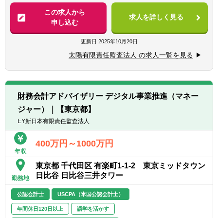
【海外駐在の条件について】
■IFRS導入支援 等
この求人から
ご経験、英語力、ご年齢等で明確な条件は設
求人を詳しく見る
申し込む
けておりません。
※法人として海外駐在職員を増強していく方
目安として、基礎的な監査スキルや
針です。（欧米、アジア地域を中心に）
更新日
2025年10月20日
TOEIC700点程度でチャレンジ可能です。
※ご入所後、1～2年程度は国内拠点にてご経
太陽有限責任監査法人 の求人一覧を見る
験を積んでいただきますが、近い将来、海外
へチャレンジできる可能性があります。
※駐在先にもよりますが、アドバイザリー業
務・税務業務の経験ができます。
財務会計アドバイザリー デジタル事業推進（マネー
ジャー）｜【東京都】
【現在の海外駐在職員について／2022年3月
時点】
EY新日本有限責任監査法人
現在、約10名の方々が海外拠点へ駐在してお
ります。
400万円～1000万円
年収
※うち2名はUSCPA保持者
東京都 千代田区 有楽町1-1-2 東京ミッドタウン
日比谷 日比谷三井タワー
勤務地
公認会計士
USCPA（米国公認会計士）
年間休日120日以上
語学を活かす