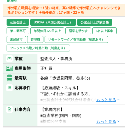
勤務地
海外駐在職員を増強中！近い将来、高い確率で海外駐在へチャレンジでき
るポジションです！ ※海外拠点：17ヶ国・22ヶ所
公認会計士
USCPA（米国公認会計士）
公認会計士試験合格
第二新卒可
年間休日120日以上
語学を活かす
5名以上募集
未経験可
管理職
リモートワーク／在宅勤務（制度あり）
フレックス出勤／時差出勤（制度あり）
業種
監査法人・事務所
雇用形態
正社員
最寄駅
各線「赤坂見附駅」徒歩3分
応募条件
【必須経験・スキル】
下記いずれかに該当する方。
■公認会計士(※試験合格者含む)
■USCPA(※監査経験必須)
仕事内容
【業務内容】
■監査業務(国内・国際)
※前職のご経験を積極的に考慮いたします。
■株式公開支援
■内部統制支援