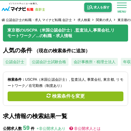
求人を探す
MENU
公認会計士の転職・求人 マイナビ転職 会計士
求人検索
関東の求人
東京都の
東京都のUSCPA（米国公認会計士）,監査法人,事業会社,リ
モートワーク／...の転職・求人情報
人気の条件
（現在の検索条件に追加）
公認会計士の求人
公認会計士
公認会計士試験合格
会計事務所・税理士法人
年収
監査法人の求人
公認会計士試験合格向けの求人
検索条件：
USCPA（米国公認会計士）
監査法人
事業会社
東京都
リモ
ートワーク／在宅勤務（制度あり）
USCPA（米国公認会計士）の求人
検索条件を変更
女性会計士の転職
求人情報の検索結果一覧
個別転職相談会・セミナー
59
公開求人数
件
+非公開求人あり
非公開求人とは