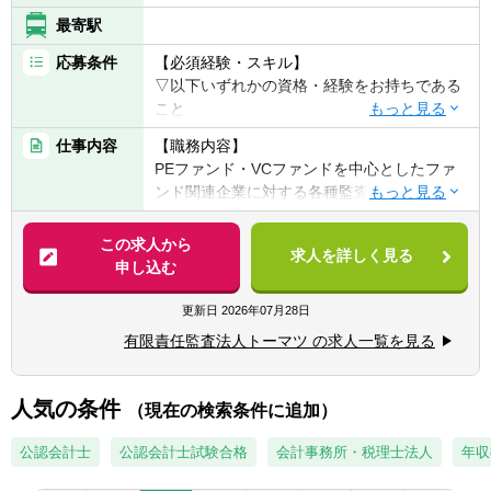
最寄駅
応募条件
【必須経験・スキル】
▽以下いずれかの資格・経験をお持ちである
こと
■日本公認会計士
仕事内容
【職務内容】
■日本公認会計士論文式試験合格
PEファンド・VCファンドを中心としたファ
■「米国公認会計士（USCPA） もしくは 米国
ンド関連企業に対する各種監査業務をお任せ
公認会計士（USCPA）試験全科目合格」かつ
するポジションです。
「経理領域の経験（3年以上） もしくは 日商
この求人から
簿記2級」
求人を詳しく見る
【具体的には】
申し込む
■「日本・米国以外の公認会計士 もしくは 当
■PEファンド、VCファンド等に対する会計監
該公認会計士試験全科目合格」かつ「経理領
査業務（投資事業有限責任組合、任意組合、
更新日
2026年07月28日
域の経験（3年以上） もしくは 日商簿記2
関連SPC等を含む）
級」
有限責任監査法人トーマツ の求人一覧を見る
■ファンドが保有する投資先の評価に関する
監査業務（非上場株式の評価や公正価値測
【歓迎経験・スキル】
定、評価モデル・前提条件の妥当性の検討な
人気の条件
■ファンド運用経験
（現在の検索条件に追加）
ど）
■不動産運用経験
■その他ファンドに対する会計監査業務（証
公認会計士
公認会計士試験合格
会計事務所・税理士法人
年収
■会計監査経験
券投資信託、不動産ファンド等）
■金融機関における実務経験
■ファンド監査に関するその他周辺業務