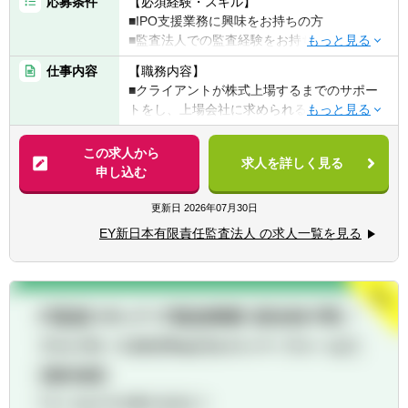
応募条件
【必須経験・スキル】
■IPO支援業務に興味をお持ちの方
■監査法人での監査経験をお持ちの方
■業務設計、プロジェクトマネジメントスキ
仕事内容
【職務内容】
ル
■クライアントが株式上場するまでのサポー
■高いコミュニケーションスキル
トをし、上場会社に求められる内部統制の構
■公認会計士もしくはUSCPA有資格者
築・運用や会計処理等についてのアバイスを
提供しています。
この求人から
【歓迎経験・スキル】
求人を詳しく見る
申し込む
■FAS系コンサルティングファームでの実務経
【具体的には】
験
■IPO監査業務 準金融商品取引法監査
更新日
2026年07月30日
■英語力（目安：TOEIC740以上）
■IPO支援業務全般
EY新日本有限責任監査法人 の求人一覧を見る
※ポジションにつきましては、選考過程の中
【IPO支援業務の例】
でご経験・スキルに基づき、最終的に判断さ
■短期調査
せていただきます。
■経営管理体制や業務プロセスの整備支援
■株式上場のための会計制度の構築、導入支
援
■株式公開に係る会計、税制、関係法令及び
諸規則に係るコンサルティング業務 など