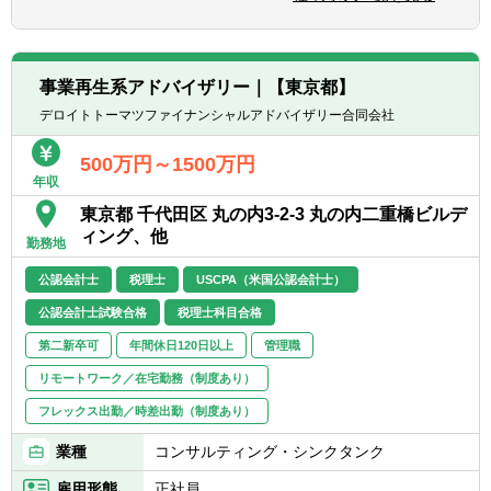
【歓迎経験・スキル】
■英語出来れば尚可
■SA、VPクラスの再生再編/コーポレートファ
イナンス領域の経験者
事業再生系アドバイザリー｜【東京都】
■特に名古屋・福岡方面へのUターン転職希望
デロイトトーマツファイナンシャルアドバイザリー合同会社
者歓迎
※東京への転勤可能性もあります。
500万円～1500万円
年収
東京都 千代田区 丸の内3-2-3 丸の内二重橋ビルデ
ィング、他
勤務地
公認会計士
税理士
USCPA（米国公認会計士）
公認会計士試験合格
税理士科目合格
第二新卒可
年間休日120日以上
管理職
リモートワーク／在宅勤務（制度あり）
フレックス出勤／時差出勤（制度あり）
業種
コンサルティング・シンクタンク
雇用形態
正社員