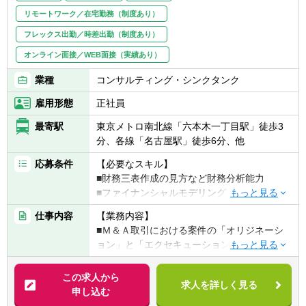
リモートワーク／在宅勤務（制度あり）
フレックス出勤／時差出勤（制度あり）
オンライン面接／WEB面接（実績あり）
業種
コンサルティング・シンクタンク
雇用形態
正社員
最寄駅
東京メトロ南北線「六本木一丁目駅」徒歩3
分、各線「名古屋駅」徒歩6分、他
応募条件
【必要なスキル】
■財務三表作成の見方など財務分析能力
■ファイナンシャルモデリング
■市場分析、調査
仕事内容
【業務内容】
■証券分析
■Ｍ＆Ａ取引における案件の「オリジネーシ
■契約書読解
ョン」と「エクセキューション」業務
■対外顧客対応
■クライアントへのＭ＆Ａ戦略の立案と実施
の提案
この求人から
【歓迎する資格】
求人を詳しく見る
■取引時における「ネゴシエーション」「バ
申し込む
■ファイナンス、会計、税務、法務、事業企
リュエーション」「ドキュメンテーション」