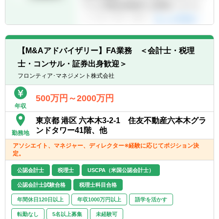
⇒肉体的・精神的なタフさ
▽バリューアップアドバイザー
■即戦力となる事業再生支援/バリューアップ
■ターンアラウンド（実行支援）
支援の経験者優遇だが、未経験者について
■バリューアップ支援
も、前職での職務内容と志望理由を考慮し、
■営業、製造・物流領域における戦略・施策
比較的短期で戦力化するポテンシャルのある
【M&Aアドバイザリー】FA業務 ＜会計士・税理
の立案および実行支援
人材を積極採用
■経営管理体制（原価管理の仕組み構築な
士・コンサル・証券出身歓迎＞
■入社後の想定職務内容に関わらず、財務・
ど）の構築支援
フロンティア･マネジメント株式会社
会計の基礎的な知識を有することが望ましい
■後継者、ミドルマネジメントの育成支援
500万円～2000万円
年収
東京都 港区 六本木3-2-1 住友不動産六本木グラ
ンドタワー41階、他
勤務地
アソシエイト、マネジャー、ディレクター※経験に応じてポジション決
定。
公認会計士
税理士
USCPA（米国公認会計士）
公認会計士試験合格
税理士科目合格
年間休日120日以上
年収1000万円以上
語学を活かす
転勤なし
5名以上募集
未経験可