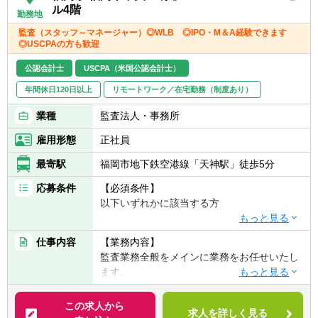
務に従事いただきます。
ル4階
勤務地
監査（スタッフ～マネージャー）◎WLB ◎IPO・M＆A経験できます
◎USCPAの方も歓迎
公認会計士
USCPA（米国公認会計士）
年間休日120日以上
リモートワーク／在宅勤務（制度あり）
業種
監査法人・事務所
雇用形態
正社員
最寄駅
福岡市地下鉄空港線「天神駅」徒歩5分
応募条件
【必須条件】
以下いずれかに該当する方
①日本の公認会計士（日本の公認会計士論文
仕事内容
【業務内容】
式試験合格者を含む）
監査業務全般をメインに業務をお任せいたし
②米国公認会計士資格（USCPA）の資格保持
ます。
者
ご希望に応じてIPOを中心に各種アドバイザ
③システム監査業務経験者
リー業務へも携わって頂くことも可能です。
この求人から
求人を詳しく見る