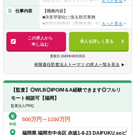
会社設立に係るアドバイザリー業務あるいは
■独立行政法人や国立大学法人に対する会計
一般企業での当該実務の経験者、または会計
仕事内容
【職務内容】
監査業務、会計及び内部統制アドバイザリー
監査業務経験者
■決算早期化に係る助言業務
業務
■決算の効率化（業務改善、RPA）に係る助
■国、中央省庁/地方公共団体に対する会計支
【歓迎経験・スキル】
言業務
援業務、アドバイザリー業務
■日本の公認会計士（日本の公認会計士試験
■J-SOXに関する助言業務
■国民から負託された税財源で運営されてい
この求人から
合格者を含む）、あるいは米国公認会計士資
求人を詳しく見る
■海外子会社管理に関する助言業務
る公益法人、学校法人、医療法人、社会福祉
申し込む
格（USCPA）の資格保持者（全科目合格含
■買収、統合前後のDD（ガバナンス、内部統
法人等の
む）
制）およびPMIに関する助言業務（業務標準
■非営利法人に対する会計監査業務、会計及
更新日
2026年08月05日
■ビジネスレベルの英語力（TOEIC800点以
化、視える化、業務改善）
び内部統制、アドバイザリー業務
上）を有する方、海外駐在経験者
有限責任監査法人トーマツ の求人一覧を見る
■持株会社設立に係る助言業務
■IT関連知識のある方、IT導入業務（SAP、自
■ERPやクラウドの決算DXツール
▽その他
動化ツール等）経験者
（BlackLine, SAP Concur, Workiva等）導入
■IFRS導入支援サービス：短期調査（課題の
■経理部において、S4 HANAのユーザーとし
助言業務
抽出）、課題分析及び解決策等のアドバイ
ての利用経験者
【監査】◎WLB◎IPO/M＆A経験できます◎フルリ
ス、導入アドバイス
■監査法人、コンサルティング会社、グロー
モート相談可【福岡】
ERPの導入助言については、基本的にグルー
■品質管理業務：当法人の品質管理規程・マ
バル企業の経理・内部統制・内部監査部門で
プのコンサルティング会社とジョイントプロ
監査法人FRIQ
ニュアル等の整備及び運用業務、GTILの品質
の勤務経験者
ジェクトとなります。
管理ルールの導入及び調整など
主に財務会計、管理会計領域における導入助
500万円～1100万円
■データ監査業務：クライアント企業の基幹
年収
言となり、基本構想策定、要件定義、設定、
システムや会計システムのデータを用いた不
テスト、トレーニング、ハイパーケア等の業
正の検出及び分析ツールの選定及び開発など
福岡県 福岡市中央区 赤坂1-8-23 DAIFUKU.soビ