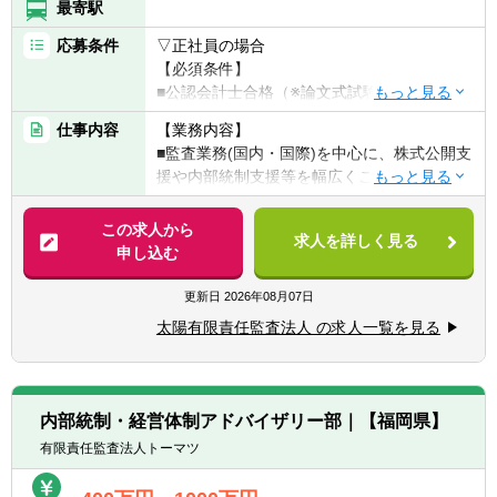
最寄駅
応募条件
▽正社員の場合
【必須条件】
■公認会計士合格（※論文式試験合格者を含
む）もしくはUSCPA全科目合格をされている
仕事内容
【業務内容】
方。
■監査業務(国内・国際)を中心に、株式公開支
※監査のご経験や年数によって優遇させてい
援や内部統制支援等を幅広くご担当いただき
ただく場合がございます。
ます。
■部門ごとに案件を細分化していないため、
この求人から
【歓迎要件】
求人を詳しく見る
横断的に業務を経験することができます。
申し込む
■主査（主任・現場責任者）経験 1年以上
※監査とアドバイザリー業務の割合について
は、ご本人の希望を考慮します。
更新日
2026年08月07日
▽契約社員の場合
【必須要件】
太陽有限責任監査法人 の求人一覧を見る
【具体的には】
■公認会計士（※論文式試験合格者を含む）
▽国際業務
かつ 3年以上の監査経験
■リファードイン業務：各国グラントソント
■USCPA全科目合格 かつ 3年以上の監査経
ンの監査クライアント（外資系企業）の日本
験
内部統制・経営体制アドバイザリー部｜【福岡県】
子会社の監査業務等への対応
有限責任監査法人トーマツ
（監査、特定項目の監査手続、合意された手
【歓迎要件】
続、レビュー）
■主査（主任・現場責任者）経験 1年以上