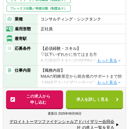
フレックス出勤／時差出勤（制度あり）
業種
コンサルティング・シンクタンク
雇用形態
正社員
最寄駅
応募条件
【必須経験・スキル】
▽以下いずれかに当てはまる方
A.公認会計士またはUSCPAの資格をお持ちで
監査経験が3年以上ある方
仕事内容
【職務内容】
M&Aの戦略策定から統合後のサポートまで担
B.アドバイザリー業務（M&Aエグゼキューシ
うM&Aアドバイザリーサービス、様々な価値
ョン経験者）
算定を実施するバリュエーションサービス、
①投資銀行等で、M&Aエグゼキューション経
バイサイドセルサイド両方を支援するデュー
この求人から
験3年以上の方
求人を詳しく見る
デリジェンスサービス等、ファイナンシャル
申し込む
②事業会社経営企画部門でのM&A関連（買
アドバイザリーを通じて、お客様の企業価値
収・合併なども含む）の実務経験者
向上へ貢献しております。
更新日
2025年08月06日
③コンサルティング会社でのM&A、PMI関連
業務等を経験してきた方
デロイトトーマツファイナンシャルアドバイザリー合同会
社 の求人一覧を見る