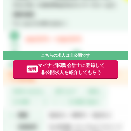
▽バリューアップアドバイザー
■PDCAサイクルの構築支援
■ハンズオン型の業績改善プロジェクトにお
■オペレーションの改善業務
けるプロジェクト・メンバーとして、営業、
■PMI（post-merger integration）関連業務
生産・物流等の現場オペレーションおよび経
営管理の改善を支援
▽事業会社において、下記の職務経験を有す
⇒事業計画、経営戦略を現場に常駐して担当
る方
者の行動レベルまで落とし込み、短期的な成
■財務・経理
果創出を支援
■経営企画・関連会社統括・海外事業統括等
⇒クライアントの経営トップをはじめ現場担
こちらの求人は非公開です
当者が参加する会議体のファシリテーション
【求める人物像】
を行う
マイナビ転職 会計士に登録して
■再生支援やクライシスマネジメント事案に
無料
非公開求人を紹介してもらう
おいて、厳しい状況にあるクライアントに対
【具体的には】
して、経済条件・時間条件等の制約の高い中
▽事業再生アドバイザー
で業務提供を行うことから、以下のソフトス
■事業再生支援（Financial Restructuring）
キル・特質を備えた人物が適している
■企業再編支援（グループ内組織再編・支
⇒積極性、協調性、誠実性、根気強さ、泥臭
援）
い仕事を厭わない覚悟
■M&A関連業務（FA、財務DD、事業DD、
⇒論理的な思考能力（分析フレームワークを
PMI支援等）
習得していれば尚可）
■海外リストラクチャリング支援
⇒口頭および文書での高いコミュニケーショ
■法的再生支援
ン能力（課題発見・プレゼンテーション）