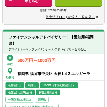
申し込む
【歓迎要件】
経験豊富な公認会計士で構成されているた
・会計監査実務経験
め、
更新日
2026年03月24日
・会計コンサルティング業務経験
これまでの経験を活かしつつも、学べること
・M&Aトランザクションサービス業務経験
監査法人FRIQ の求人一覧を見る
も多く、
・上場企業等における経理実務経験
ご自身の成長と組織の成長を経験できます。
・システム監査技術者または公認情報システ
ム監査人（CISA）資格保有者
M&A業務、IPO案件等、ご経験＆ご希望に沿
ファイナンシャルアドバイザリー｜【愛知県/福岡
ってアドバイザリー業務もアサイン可能で
県】
す！
デロイトトーマツファイナンシャルアドバイザリー合同会社
【業務割合イメージ】
・FAS業務：2.3割 監査業務6.7割
500万円～1000万円
年収
・IPO案件：5割 監査業務5割
（ご経験＆ご希望を考慮しアサインいたしま
福岡県 福岡市中央区 天神1-4-2 エルガーラ
す。）
勤務地
公認会計士
税理士
USCPA（米国公認会計士）
公認会計士試験合格
税理士科目合格
年間休日120日以上
管理職
リモートワーク／在宅勤務（制度あり）