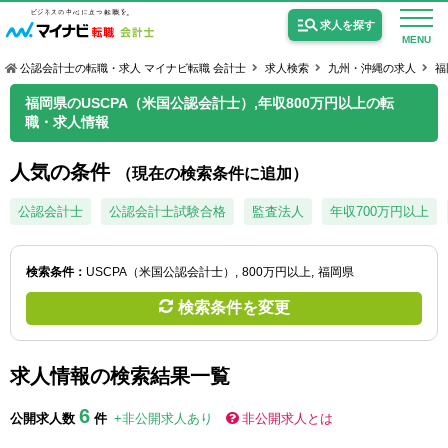
求人を探す
MENU
公認会計士の転職・求人 マイナビ転職 会計士
求人検索
九州・沖縄の求人
福
福岡県のUSCPA（米国公認会計士）,年収800万円以上の転
職・求人情報
人気の条件
（現在の検索条件に追加）
公認会計士の求人
公認会計士
公認会計士試験合格
監査法人
年収700万円以上
監査法人の求人
公認会計士試験合格向けの求人
検索条件：
USCPA（米国公認会計士）
800万円以上
福岡県
検索条件を変更
USCPA（米国公認会計士）の求人
求人情報の検索結果一覧
女性会計士の転職
6
個別転職相談会・セミナー
公開求人数
件
+非公開求人あり
非公開求人とは