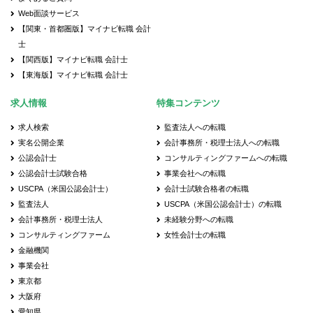
Web面談サービス
【関東・首都圏版】マイナビ転職 会計
士
【関西版】マイナビ転職 会計士
【東海版】マイナビ転職 会計士
求人情報
特集コンテンツ
求人検索
監査法人への転職
実名公開企業
会計事務所・税理士法人への転職
公認会計士
コンサルティングファームへの転職
公認会計士試験合格
事業会社への転職
USCPA（米国公認会計士）
会計士試験合格者の転職
監査法人
USCPA（米国公認会計士）の転職
会計事務所・税理士法人
未経験分野への転職
コンサルティングファーム
女性会計士の転職
金融機関
事業会社
東京都
大阪府
愛知県