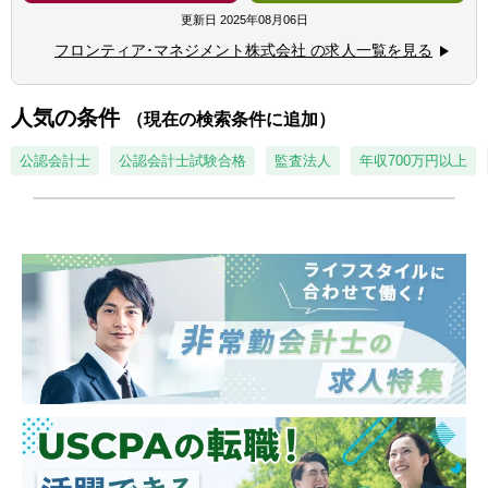
画等に関連する経験
を中心としたプロジェクトマネジメント業務
更新日
2025年08月06日
■金融機関や事業会社におけるM&A関連業務
フロンティア･マネジメント株式会社 の求人一覧を見る
【アピールポイント】
【求める人物像】
■ソーシング～トランザクション～ＰＭＩま
■顧客のために行動できる方
でＭ＆Ａの一連の機能がすべて揃っており、
人気の条件
■プロアクティブな方
（現在の検索条件に追加）
Ｍ＆Ａの全てのフェーズに関わることが可能
■コミュニケーション力が高い方
です。
公認会計士
公認会計士試験合格
監査法人
年収700万円以上
■スピードとクオリティの料率
■日本、米国、中国、シンガポール、ベトナ
■M&Aが大好きな方
ムなど多国籍な社員とともに働く環境で、ク
ロスボーダーのディール機会が豊富にありま
す。
■国内大手総合証券、Big4系FAS、監査法人、
大手総合商社、大手事業会社など様々なバッ
クグラウンドを持つ経験豊富なメンバーから
沢山の学びが得られます。
■未経験でも圧倒的なスピードで一流のＦＡ
に成長することができます。