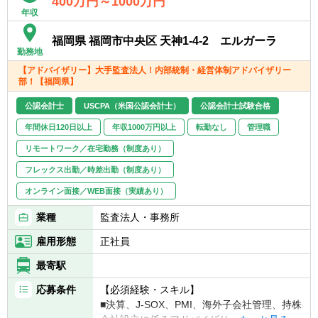
400万円～1000万円
■リファードアウト業務：当法人の監査クラ
年収
イアント（日系企業）の海外子会社の監査J-
SOX業務を各国の海外メンバーファームへ依
福岡県 福岡市中央区 天神1-4-2 エルガーラ
頼し、親会社監査人としてグループ監査を実
勤務地
施
【アドバイザリー】大手監査法人！内部統制・経営体制アドバイザリー
■海外メンバーファームと連携した、内部監
部！【福岡県】
査サポート業務
公認会計士
USCPA（米国公認会計士）
公認会計士試験合格
▽金融
年間休日120日以上
年収1000万円以上
転勤なし
管理職
■銀行、信用金庫、信用組合への会計監査
リモートワーク／在宅勤務（制度あり）
■証券業への会計監査
フレックス出勤／時差出勤（制度あり）
▽IPO
オンライン面接／WEB面接（実績あり）
■短期調査：現状の会社の課題抽出及び対応
策の検討
業種
監査法人・事務所
■アドバイザリーサービス：会社の要望に応
雇用形態
正社員
じた上場準備のサポート
■監査、上場申請書類レビュー：上場までの
最寄駅
監査業務や、上場申請時に必要となる書類の
チェック
応募条件
【必須経験・スキル】
■決算、J-SOX、PMI、海外子会社管理、持株
▽パブリック