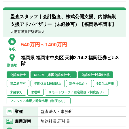
転職お役立ち情報
ご利用ガイド
監査スタッフ｜会計監査、株式公開支援、内部統制
支援アドバイザリー（未経験可）【福岡県福岡市】
非公開求人とは？
太陽有限責任監査法人
サービス紹介
540万円～1400万円
年収
転職お役立ち情報
福岡県 福岡市中央区 天神2-14-2 福岡証券ビル8
業界情報
階
勤務地
求人情報
公認会計士
USCPA（米国公認会計士）
公認会計士試験合格
第二新卒可
年間休日120日以上
語学を活かす
5名以上募集
未経験可
管理職
リモートワーク／在宅勤務（制度あり）
フレックス出勤／時差出勤（制度あり）
業種
監査法人・事務所
雇用形態
契約社員,正社員