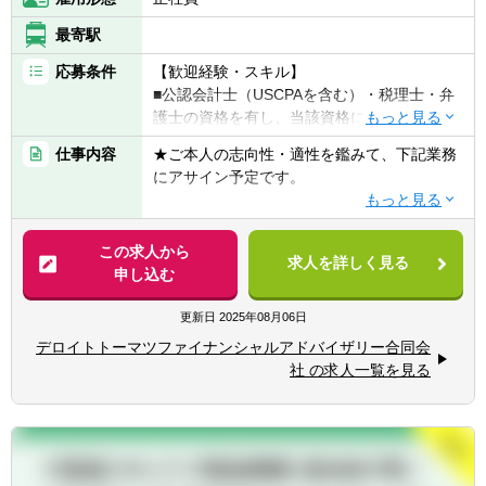
最寄駅
応募条件
【歓迎経験・スキル】
■公認会計士（USCPAを含む）・税理士・弁
護士の資格を有し、当該資格に係る実務経験
を有する方
仕事内容
★ご本人の志向性・適性を鑑みて、下記業務
にアサイン予定です。
▽アドバイザリーファーム、PEファンド、銀
行・証券会社等において、下記の職務経験を
【職務内容】
有する方
▽事業再生アドバイザー
この求人から
■再生関連業務（コンサルティング、投融資
求人を詳しく見る
■事業・財務面に課題を抱え業績不振等の状
申し込む
等）
態にある企業に対し、その事業を再生し成長
■M&A関連業務
軌道に戻すため、財務・事業の両面から支援
更新日
2025年08月06日
■ファイナンス業務
を行う
■調査・審査業務
デロイトトーマツファイナンシャルアドバイザリー合同会
⇒問題の把握と原因の解明から、対応策の検
社 の求人一覧を見る
討、マネジメントの意思決定、施策の実行ま
▽戦略コンサルティング会社等において、下
でを一貫してサポートする
記の職務経験を有する方
⇒必要に応じて、金融機関等ステークホルダ
■戦略策定および戦略実行支援
ーとの協議の支援を行う
■チェンジマネジメント（ミドルマネジメン
ト層の育成）支援