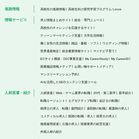
進路情報
高校生の進路情報
高校生向け探究学習プログラム Locus
情報サービス
求人情報まとめサイト
総合・専門ニュース
高校生のチャレンジを応援するサイト
ティーンマーケティング支援
大学生活情報
働く女性の生活情報
雑誌・書籍・ソフト
ウエディング情報
世界遺産検定
総合農業情報サイト
マイナビ子育て
ECサイト構築・D2C事業支援
My CareerStudy
My CareerID
医療施設情報メディア
お買い物サポートメディア
マンスリーマンション予約
AIを活用したSEOコンテンツ支援ツール
人材派遣・紹介
人材派遣
Web・ゲーム業界の転職
20代・第二新卒
新卒紹介
転職エージェント
エグゼクティブ転職
会計士の転職
税理士の求人・転職
顧問紹介
薬剤師の転職
看護師の求人
コメディカル求人
医師の転職・求人
保育士の求人
無期雇用派遣
介護の求人
医療業界の経営支援
外国人材の紹介