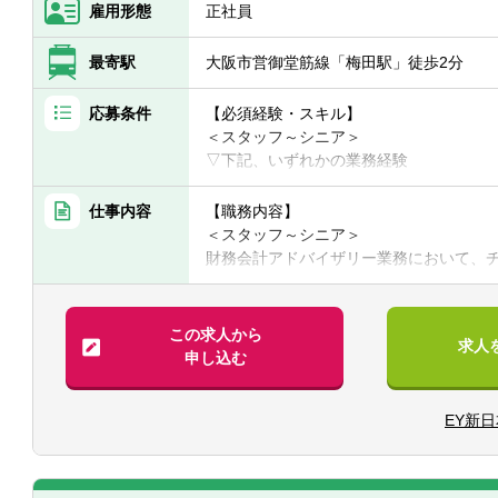
雇用形態
正社員
最寄駅
大阪市営御堂筋線「梅田駅」徒歩2分
応募条件
【必須経験・スキル】
＜スタッフ～シニア＞
▽下記、いずれかの業務経験
■事業会社の経理財務部門や経営企画部門
■コンサルティング業界（会計関連・内部
仕事内容
【職務内容】
■監査法人の会計監査もしくはアドバイザ
＜スタッフ～シニア＞
▽下記、いずれかの資格等
財務会計アドバイザリー業務において、チ
■公認会計士（JICPA）、公認会計士試験
に従事いただきます。
■USCPA、USCPA科目合格者（3科目以
＜マネージャー＞
財務会計アドバイザリー業務において、チ
この求人から
求人
＜マネージャー＞
として業務に従事いただきます。
申し込む
▽下記、いずれかの業務経験
■事業会社の経理財務部門や経営企画部門
■会計コンプライアンス関連
■コンサルティング業界（会計関連・内部
EY新
・国際財務報告基準（IFRS）導入支援
験
・新会計基準対応支援
■監査法人の会計監査もしくはアドバイザ
・M&A等の投資に関する会計助言
▽下記のいずれかの資格