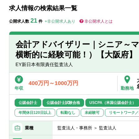
求人情報の検索結果一覧
21
公開求人数
件
+非公開求人あり
非公開求人とは
会計アドバイザリー｜シニア～
横断的に経験可能！）【大阪府】
EY新日本有限責任監査法人
400万円～1000万円
年収
勤務地
公認会計士
公認会計士試験合格
USCPA（米国公認会計士）
年間休日120日以上
転勤なし
未経験可
リモートワーク／
業種
監査法人・事務所 ＞ 監査法人