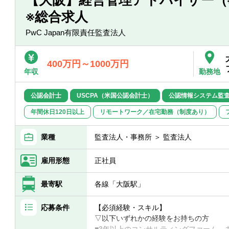
・地方独立行政法人化支援、財政シミュ
※総合求人
修対応等
PwC Japan有限責任監査法人
400万円～1000万円
年収
勤務地
公認会計士
USCPA（米国公認会計士）
公認情報システム監査
年間休日120日以上
リモートワーク／在宅勤務（制度あり）
業種
監査法人・事務所 ＞ 監査法人
雇用形態
正社員
最寄駅
各線「大阪駅」
応募条件
【必須経験・スキル】
▽以下いずれかの経験をお持ちの方