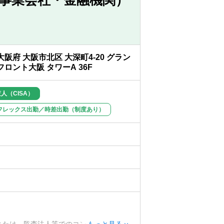
レーション、経営改善支援、会計相談・研
大阪府 大阪市北区 大深町4-20 グラン
フロント大阪 タワーA 36F
人（CISA）
フレックス出勤／時差出勤（制度あり）