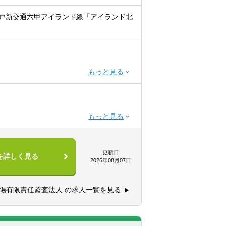
戸新交通六甲アイランド線「アイランド北
。
は設けておりません。
C700点程度でチャレンジ可能です。
更新日
を詳しく見る
く方針です。（欧米、アジア地域を中心に）
2026年08月07日
ご経験を積んでいただきますが、近い将
ります。
陽有限責任監査法人 の求人一覧を見る
ー業務・税務業務の経験ができます。
3月時点】
ております。