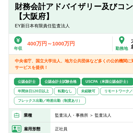
※うち2名はUSCPA保持者
財務会計アドバイザリー及びコ
【大阪府】
EY新日本有限責任監査法人
400万円～1000万円
年収
勤務地
中央省庁、国立大学法人、地方公共団体など多くの公的機関に
サービスを提供！
公認会計士
公認会計士試験合格
USCPA（米国公認会計士）
年間休日120日以上
転勤なし
未経験可
リモートワーク／
フレックス出勤／時差出勤（制度あり）
業種
監査法人・事務所 ＞ 監査法人
雇用形態
正社員