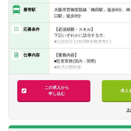
最寄駅
大阪市営御堂筋線「梅田駅」徒歩6分、神
口駅」徒歩9分
応募条件
【必須経験・スキル】
下記いずれかに該当する方。
■公認会計士(※試験合格者含む)
■USCPA(※監査経験必須)
仕事内容
【業務内容】
※前職のご経験を積極的に考慮いたします
■監査業務(国内・国際)
■株式公開支援
【海外駐在の条件について】
■内部統制支援
ご経験、英語力、ご年齢等で明確な条件
■IFRS導入支援 等
目安として、基礎的な監査スキルやTOEI
この求人から
求人
※法人として海外駐在職員を増強してい
申し込む
※ご入所後、1～2年程度は国内拠点にて
来、海外へチャレンジできる可能性があ
太
※駐在先にもよりますが、アドバイザリ
【現在の海外駐在職員について／2022年
現在、約10名の方々が海外拠点へ駐在し