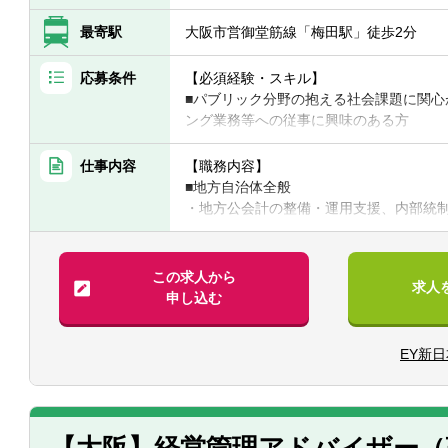
最寄駅
大阪市営御堂筋線「梅田駅」徒歩2分
応募条件
【必須経験・スキル】
■パブリック分野の抱える社会課題に関心
ング業務等への従事に興味のある方
【歓迎経験・スキル】
仕事内容
【職務内容】
■公認会計士（公認会計士試験合格者を含
■地方自治体全般
■国・地方自治体勤務経験者
・地方公会計の整備・運用支援、内部統制
■公的機関（国、地方公共団体、関連団体
リエンジニアリング）支援、DX支援、第
ようなコンサルティング実務経験のある
（コンサルティング業務）、会計相談・
■監査法人、コンサルティング会社、シン
■インフラストラクチャー（上下水道・道
この求人から
求人
・経営戦略策定（長期財政シミュレーシ
申し込む
企業会計導入支援、広域連携支援、官民連携
入可能性調査、内部統制構築支援、会計
EY新
援、固定資産台帳整備支援等
■教育関連
・地方独立行政法人化支援、科学研究費
政シミュレーション）支援、会計相談・
■ヘルスケア関連
【大阪】経営管理アドバイザー（