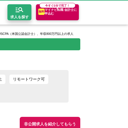
今すぐ
2分で完了！
マイナビ転職 会計士に
無料
申込む
求人を探す
SCPA（米国公認会計士）、年収800万円以上の求人
開求人とは？
ちコンテンツ
エリア別求人情報
セスマップ
コンサルティングファーム
関東・首都圏
年収診断
者の転職Q&A
会計事務所・税理士法人
関西
キャリア診断
上
リモートワーク可
イド
事業会社
東海
非公開求人を紹介してもらう