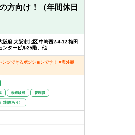
の方向け！（年間休日
）支援
ーション力をお持ちの方
大阪府 大阪市北区 中崎西2-4-12 梅田
センタービル25階、他
業務や官公庁向けのアドバイザリー業務に
ンジできるポジションです！ ※海外拠
集
未経験可
管理職
勤（制度あり）