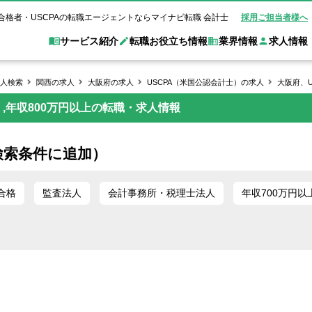
合格者・USCPAの転職エージェントならマイナビ転職 会計士
採用ご担当者様へ
サービス紹介
転職お役立ち情報
業界情報
求人情報
人検索
関西の求人
大阪府の求人
USCPA（米国公認会計士）の求人
大阪府、U
,年収800万円以上の転職・求人情報
職 会計士とは？
Web面談サービス
非公
転職ガイド
験情報
別求人情報
業界別求人情報
業界トピックス
転職活動お役立
ド
個別転職相談会・セミナー
アク
ポイント
申し込み手順
女性会計士の転職
監査法人
業界情報の記事一覧
転職お役立ち情報
金融機関
検索条件に追加）
質問
キャリアアドバイザーのご紹介
転職の方へ
覧
試験合格
USCPAの転職
会計士が活躍できる転職先
会計士・試験合格
会計事務所・税理士法人
事業会社
れ
転職成功事例
合格
監査法人
会計事務所・税理士法人
年収700万円以
の転職の方へ
の流れ
米国公認会計士）
未経験分野への転職
監査法人
WEB面接完全ガ
コンサルティングファー
ム