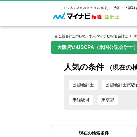
会計士・試験
公認会計士の転職・求人 マイナビ転職 会計士
求
大阪府のUSCPA（米国公認会計士）
マイナビ転
ご状況別
会計士試
保有資格
ご利用ガイ
人気の条件
年齢別転職
受験資格・
公認会計士
（現在の
よくあるご
はじめての
試験科目一
公認会計士
サービス紹介
転職お役立ち情報
業界情報
ご利用の流
公認会計士
公認会計士試験
2回目以降
試験合格後
USCPA（
求人情報
未経験可
東京都
現在の検索条件