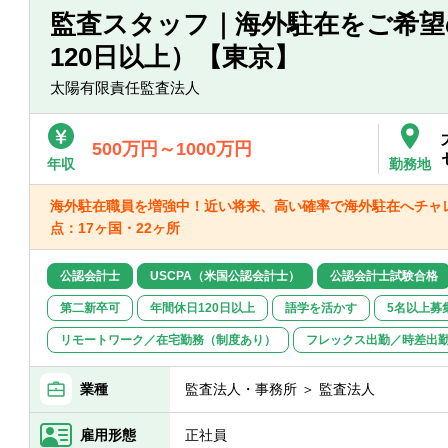
■公認会計士（JICPA）
■財務報告ガバナンス・プロセス関連
監査スタッフ｜海外駐在をご希望
■USCPA
・内部統制（J-SOX）の見直し・効率化
120日以上）【東京】
・決算早期化・効率化支援
【歓迎経験・スキル】
・買収時の財務報告プロセス構築（PMI
太陽有限責任監査法人
＜両ポジション共通＞
・経理・財務業務におけるDX対応支援
■外国語（英語や中国語）でのコミュニケ
・原価計算制度の導入・精緻化支援
・決算業務支援
500万円～1000万円
年収
勤務地
上記の他、財務諸表監査・内部統制監査
従事することも可能です。
海外駐在職員を増強中！近い将来、高い確率で海外駐在へチャレ
点：17ヶ国・22ヶ所
公認会計士
USCPA（米国公認会計士）
公認会計士試験合格
第二新卒可
年間休日120日以上
語学を活かす
5名以上募
リモートワーク／在宅勤務（制度あり）
フレックス出勤／時差出
業種
監査法人・事務所 ＞ 監査法人
雇用形態
正社員