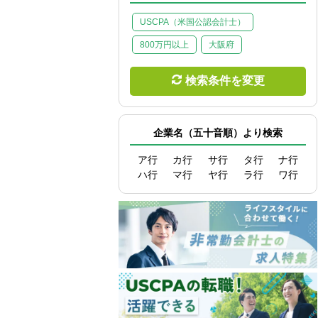
USCPA（米国公認会計士）
800万円以上
大阪府
検索条件を変更
企業名（五十音順）より検索
ア行
カ行
サ行
タ行
ナ行
ハ行
マ行
ヤ行
ラ行
ワ行