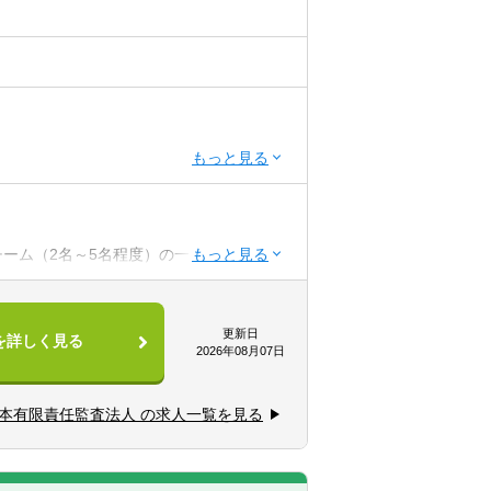
での経験
統制等）での経験
リー業務での経験
ーム（2名～5名程度）の一員として業務
合格者
上）
ーム（2名～5名程度）を率いるリーダー
更新日
を詳しく見る
2026年08月07日
での管理職経験
統制等）でのプロジェクトマネジメント経
日本有限責任監査法人 の求人一覧を見る
リー業務でのマネージャー経験