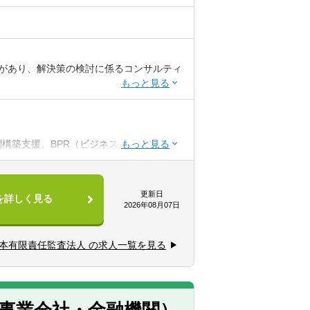
があり、解決策の検討に係るコンサルティ
む）又は米国公認会計士
構築支援、BPR（ビジネス・プロセス・
等）に対する、【職務内容】に掲げている
三セクター等の組織再編支援、各種調査
方
研修対応等
クタンク、金融機関等での業務経験者
路等）関連
更新日
を詳しく見る
ョン）支援、上下水道料金改定支援、公営
2026年08月07日
支援、PPP/PFI/コンセッション等の導
相談・研修対応、予算書・決算書作成支
日本有限責任監査法人 の求人一覧を見る
ガイドライン対応支援、中期計画策定（財
研修対応等
事業会社・金融機関）